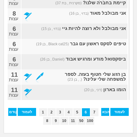
מה שעובר עליי
קיימת בחברה שלנו?
עצות
(סקרנית , בת 37)
8
אני מבולבל מאוד
(בדוי , בן 16)
שומרים על הגוף
עצות
6
אני מבולבל ולא רוצה להיות גיי
(בדוי , בן 15)
פיננסי וכלכלה
עצות
6
טיפים לסקס ראשון עם גבר
(Black cat25 , בן 19)
עצות
בין הסדינים
6
ביסקסואל מודע ומרגיש אבוד
(Daniel , בן 26)
עצות
חיות מחמד
11
בן הזוג שלי חטוף בעזה. לספר
למשפחה שלי עלינו?
עצות
(. , בן 23)
יוקר המחיה
11
הומו בארון
(דני , בן 20)
עצות
גאווה
לעמוד
הבא
לעמוד
הקודם
1
2
3
4
5
6
7
האחרון
הראשון
8
9
10
11
50
100