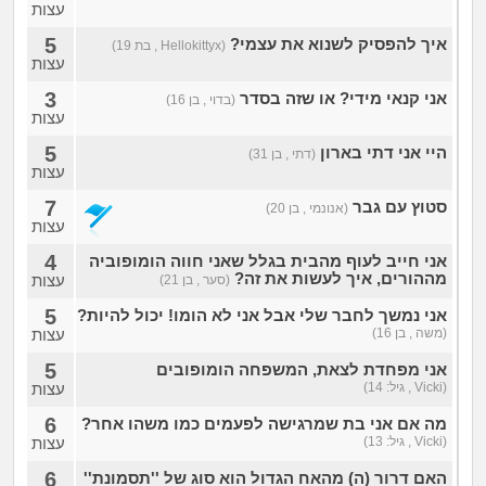
זוגיות
חיפוש שאלות
עצות
5
איך להפסיק לשנוא את עצמי?
|
(Hellokittyx , בת 19)
היריון ולידה
הרשמה
התחברות
עצות
3
אני קנאי מידי? או שזה בסדר
(בדוי , בן 16)
הורות ומשפחה
עצות
5
היי אני דתי בארון
(דתי , בן 31)
מתבגרים
עצות
7
סטוץ עם גבר
(אנונמי , בן 20)
מהבקו"ם... ועד מתי?!
עצות
4
אני חייב לעוף מהבית בגלל שאני חווה הומופוביה
לימודים וסטודנטים
מההורים, איך לעשות את זה?
עצות
(סער , בן 21)
5
אני נמשך לחבר שלי אבל אני לא הומו! יכול להיות?
עבודה וקריירה
(משה , בן 16)
עצות
5
אני מפחדת לצאת, המשפחה הומופובים
חברים ואנשים
(Vicki , גיל: 14)
עצות
6
מה אם אני בת שמרגישה לפעמים כמו משהו אחר?
בית, שכנים ושותפים
(Vicki , גיל: 13)
עצות
6
האם דרור (ה) מהאח הגדול הוא סוג של ''תסמונת''