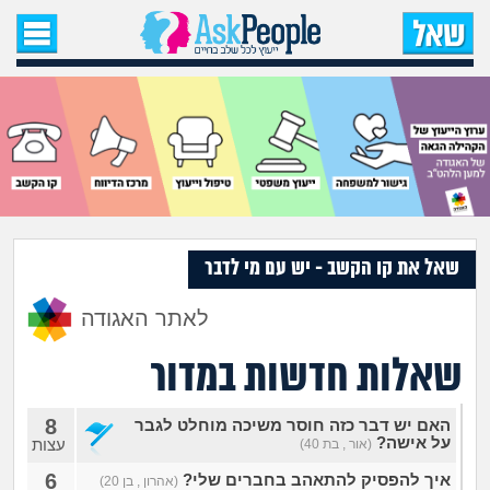
עמוד הבית
שאל שאלה
שאלות חדשות
שאלות שעוררו עניין
עצות חדשות
שאל את קו הקשב - יש עם מי לדבר
לאתר האגודה
מה קורה כאן?
שאלות חדשות במדור
מתחם הטיפים
8
האם יש דבר כזה חוסר משיכה מוחלט לגבר
מדורים
על אישה?
עצות
(אור , בת 40)
6
איך להפסיק להתאהב בחברים שלי?
(אהרון , בן 20)