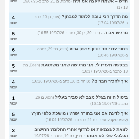
חדש – אשמח לעצה אמיתית
(מדמח, בן 21, כתב ב-19/07/26
עצות
17:13)
מה הדרך הכי טובה ללמוד למבחן?
(אודי, בן 20, כתב
4
ב-19/07/26 17:04)
עצות
מרגיש אבוד...
(בדוי 30, בן 30, כתב ב-19/07/26 16:55)
5
עצות
בחור עם יותר נסיון מנשק גרוע
(היוש, בת 29, כתבה
6
ב-19/07/26 16:46)
עצות
בבקשה תעזרו לי. אני מרגישה שאני משתגעת
(Eden, בת
5
18, כתבה ב-19/07/26 16:37)
עצות
איך להכיר חברים?
(טוהר, בן 16, כתב ב-19/07/26 16:26)
4
עצות
ביטול חוזה בגלל מצב לא סביר בעליל
(חסוי, בן 26,
1
כתב ב-19/07/26 16:15)
עצות
איך לדעת אם אני בחורה יפה? / מושכת כלפי חוץ?
5
(לאמפסיקהלחשוב, בת 21, כתבה ב-19/07/26 16:04)
עצות
לצאת לעצמאות או לרדוף אחרי החלום? החישוב
3
הכלכלי שלי לא מסתדר
(ירין, בת 19, כתבה ב-19/07/26
עצות