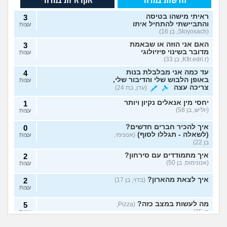
חדשות במדור
אקראיות במדור
ראיתי מישהו בטיסה
3
והתביישתי להתחיל איתו
עצות
(Stoyosach, בן 16)
האם אני הוזה או שבאמת
3
מדובר בשינוי פיזיולוגי
עצות
(Kfir.edri.r, בן 33)
עד כמה אני מבלבלת בנות
4
באופן הלבוש שלי והדיבור שלי,
עצות
צריכה עצה
(עדן, בת 24)
יחסי מין אנאלים נקיון ויותר
1
(יוליש, בן 58)
עצות
איך להכיר חברים חדשים?
0
(לשאלה - תגללו לסוף)
(אנונימי,
עצות
בן 22)
איך מתמודדים עם סירחון?
2
(אנונימוס, בן 50)
עצות
איך לצאת מהארון?
(בדוי, בן 17)
2
עצות
מה לעשות במצב כזה?
5
(Pizza,
בן 25)
עצות
הבן זוג רוצה ללבוש
שווה לצאת מהארון?
את הבגדים שלי לפני
אתם חושבים
גיליתי שאחי גיי, איך
האם לצאת מהארון