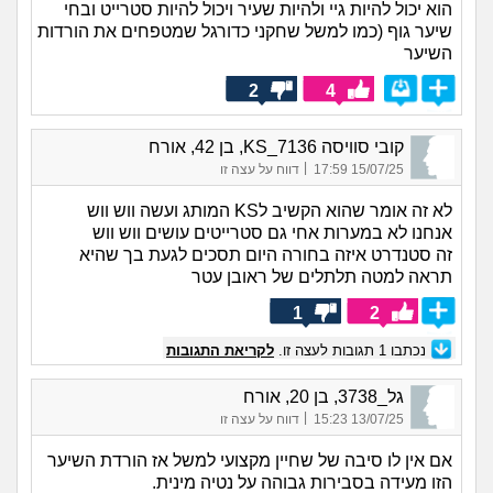
הוא יכול להיות גיי ולהיות שעיר ויכול להיות סטרייט ובחי
שיער גוף (כמו למשל שחקני כדורגל שמטפחים את הורדות
השיער
2
4
קובי סוויסה KS_7136, בן 42, אורח
|
15/07/25 17:59
דווח על עצה זו
לא זה אומר שהוא הקשיב לKS המותג ועשה ווש ווש
אנחנו לא במערות אחי גם סטרייטים עושים ווש ווש
זה סטנדרט איזה בחורה היום תסכים לגעת בך שהיא
תראה למטה תלתלים של ראובן עטר
1
2
נכתבו
1
תגובות לעצה זו.
לקריאת התגובות
גל_3738, בן 20, אורח
|
13/07/25 15:23
דווח על עצה זו
אם אין לו סיבה של שחיין מקצועי למשל אז הורדת השיער
הזו מעידה בסבירות גבוהה על נטיה מינית.