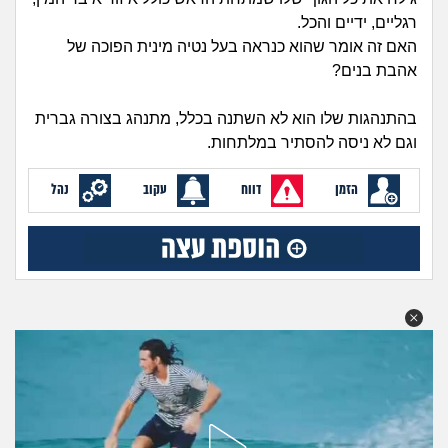
זוגיות
חיפוש שאלות
רגליים, ידיים והכל.
|
האם זה אומר שהוא כנראה בעל נטיה מינית הפוכה של
היריון ולידה
הרשמה
התחברות
אהבת בנים?
הורות ומשפחה
בהתנהגות שלו הוא לא השתנה בכלל, מתנהג בצורה גברית
וגם לא ניסה להסתיר במלתחות.
מתבגרים
הזמן
דווח
עקוב
נהל
מהבקו"ם... ועד מתי?!
לימודים וסטודנטים
עבודה וקריירה
חברים ואנשים
בית, שכנים ושותפים