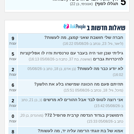
5
אני גיי ומאוד מפחד ממחלות
8
תגללו לסוף)
(אנונימי, בן 22)
מין, האם מישהו שמע על דוקסי
עצות
- פפ?
(נועם, בן 32)
אמא שלי תפסה אותי שוכב עם
10
גבר, מה לעשות?
(אדון
עצות
שאלות חדשות ב
שוקו, בן 30)
חברה שלי חושבת שאני קמצן, מה לעשות?
9
הכעס טישטש אותי? לגיטימי
7
או לא?
(ליאור, גיל: 23, נכתב ב-05/08/26 16:22)
(אנונימי, בת 20)
עצות
עצות
גיליתי שבן זוגי היה בעבר עם טרנסיות והיו לו אפליקציות
איך לדעת אם חבר סטרייט
5
11
בקטע שלי?
(האמנם, בן 29)
עצות
להיכרויות גברים
(שושנה, בת 37, כתבה ב-05/08/26 16:13)
עצות
כיצד לסביות מקיימות יחסי
7
לא יודע כבר מה לעשות?
(בן אדם, בן 18, כתב ב-05/08/26
2
מין?
(ליאן, בת 26)
עצות
16:02)
עצות
חבר שלי תקוע אצלי בגלל
4
תהיתם פעם מה הכוונה שמישהו בלע את הלשון?
6
המלחמה, מה לעשות איתו?
עצות
(מיכל, גיל: 18, נכתב ב-05/08/26 15:51)
עצות
(אנונימי, בן 15)
אני רוצה לטוס לבד אבל ההורים לא מרשים
לסבית או לא לסבית ומה
(כ, בן 21, כתב
2
3
לעשות עם זה?
(מייעצת
עצות
ב-05/08/26 15:42)
עצות
ומתייעצת, בת 18)
חימושניק בגדוד הנדסה קרבית פרופיל 72?
(מוהנדס, בן 20,
0
איך את מתמודדים עם זה
6
(Glop,
כתב ב-05/08/26 15:33)
עצות
בן 22)
עצות
אמא של בת זוגתי הרימה עליה יד, מה לעשות?
8