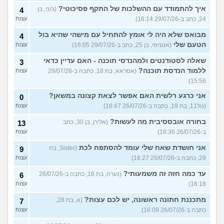
איך להתמודד עם ההשלכות של התקף פסיכוטי?
(ג'וני, בן
4
24, כתב ב-29/07/26 16:14)
עצות
מבואס שלא היה לי אומץ להתחיל עם מישהי שהיא בול
4
הטעם שלי
(אנונימי, בן 25, כתב ב-29/07/26 16:05)
עצות
שאלה לסטודנטים ולמהנדסי תוכנה - האם עדיין כדאי
3
ללמוד הנדסת תוכנה?
(אסראא, בת 18, כתבה ב-29/07/26
עצות
15:56)
אני כרגע רלשית האם אפשר לצאת קצונה במשאן?
0
(טל11, בת 19, כתבה ב-26/07/26 16:47)
עצות
בחורה אובססיבית מה לעשות?
(אלירן, בן 30, כתב
13
ב-26/07/26 16:36)
עצות
אני חושדת שאח שלי עומד להסתפח לכת
(Sister, בת
9
29, כתבה ב-26/07/26 16:27)
עצות
עד כמה חזה זה משמעותי?
(נערה, בת 16, כתבה ב-26/07/26
6
16:18)
עצות
מתכננת חתונה ראשונה, יש לכם עצות?
(א, בת 28,
7
כתבה ב-26/07/26 16:09)
עצות