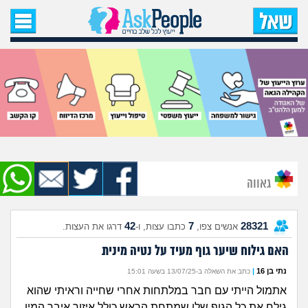
עמוד הבית
שאל שאלה
שאלות חדשות
שאלות שעוררו עניין
עצות חדשות
גאווה
מה קורה כאן?
42
7
28321
אנשים צפו,
כתבו עצות, ו-
דרגו את העצות.
מתחם הטיפים
האם גילוח שיער גוף מעיד על נטיה מינית
מדורים
נתי בן 16
|
כתב את השאלה ב-13/07/25 בשעה 15:01
אתמול הייתי עם חבר במלתחות אחרי שחייה וראיתי שהוא
גילח את כל הגוף שלו שמתחת הראש כולל איזור איבר המין,