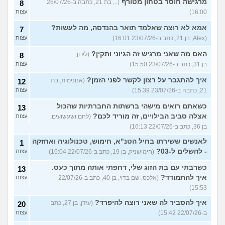
מרגישה חוסר בטחון מטורף
(.., בת 21, כתבה ב-26/07/26
8
16:00)
עצות
אמא לא רוצה שאלמד תואר בהנדסה, מה לעשות?
7
(Alex, בן 21, כתב ב-23/07/26 16:01)
עצות
האם מה שאני מרגיש זה הגיוני ותקין?
(לירון,
8
בן 31, כתב ב-23/07/26 15:50)
עצות
איך להתגבר על רצון לקשר לפני הזמן?
(אנונימית, בת
12
21, כתבה ב-23/07/26 15:39)
עצות
כשאתם רואים מישהי ברשתות החברתיות שהכול
13
אצלה סביב הבילויים, זה מוריד לכם?
(לחם ושעשועים,
עצות
בן 36, כתב ב-22/07/26 16:13)
לאנשים ששירתו בחיל הטנ"א, חימוש, טכנולוגיה ואחזקה
1
- להשלים ל-03?
(חימושניק, בן 19, כתב ב-22/07/26 16:04)
עצות
כשרבתי עם בת הזוג שלי, דחפתי אותה מתוך כעס.
13
איך להתמודד?
(אלכס, שם בדוי, בן 40, כתב ב-22/07/26
עצות
15:53)
איך להסביר לה שאני רוצה להיפרד?
(עידן, בן 27, כתב
20
ב-22/07/26 15:42)
עצות