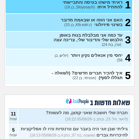
1
ראיתי מישהו בטיסה והתביישתי
להתחיל איתו
(Stoyosach, בן 16)
ילד בן 8 תמיד ידעתי שיהיה גיי
7
(תמר, בת 44)
עצות
2
האם אני הוזה או שבאמת מדובר
בשינוי פיזיולוגי
(Kfir.edri.r, בן 33)
איך עוצרים מישהו שלא מפסיק
6
לשלוח הודעות?
(בדוי, בן 18)
עצות
עד כמה אני מבלבלת בנות באופן
3
איך בחור חרדי אמור לדעת מה
הלבוש שלי והדיבור שלי, צריכה עצה
6
עושים בפעם הראשונה עם
(עדן, בת 24)
עצות
גבר?
(חרדי עם דגש, בן 24)
4
יחסי מין אנאלים נקיון ויותר
(יוליש, בן
איך להמשיך במצב הנוכחי
1
58)
לאור השפעות "מה שהיה"
עצות
(אל, בן 32)
5
איך להכיר חברים חדשים? (לשאלה -
אני גיי ומאוד מפחד ממחלות
8
תגללו לסוף)
(אנונימי, בן 22)
מין, האם מישהו שמע על דוקסי
עצות
- פפ?
(נועם, בן 32)
אמא שלי תפסה אותי שוכב עם
10
גבר, מה לעשות?
(אדון
עצות
שאלות חדשות ב
שוקו, בן 30)
חברה שלי חושבת שאני קמצן, מה לעשות?
11
הכעס טישטש אותי? לגיטימי
7
או לא?
(ליאור, גיל: 23, נכתב ב-05/08/26 16:22)
(אנונימי, בת 20)
עצות
עצות
גיליתי שבן זוגי היה בעבר עם טרנסיות והיו לו אפליקציות
איך לדעת אם חבר סטרייט
5
11
בקטע שלי?
(האמנם, בן 29)
עצות
להיכרויות גברים
(שושנה, בת 37, כתבה ב-05/08/26 16:13)
עצות