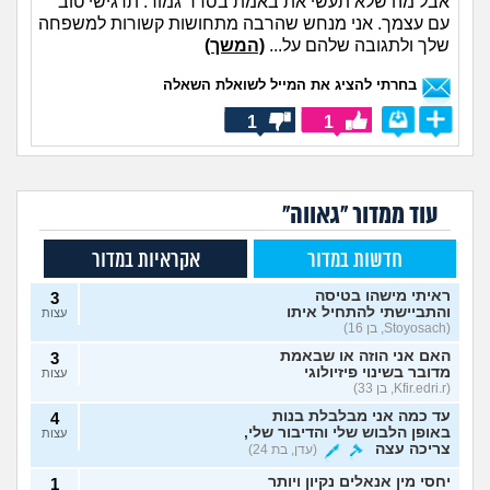
אבל מה שלא תעשי את באמת בסדר גמור. תרגישי טוב
עם עצמך. אני מנחש שהרבה מתחושות קשורות למשפחה
שלך ולתגובה שלהם על...
(המשך)
בחרתי להציג את המייל לשואלת השאלה
1
1
עוד ממדור "גאווה"
חדשות במדור
אקראיות במדור
ראיתי מישהו בטיסה
3
והתביישתי להתחיל איתו
עצות
(Stoyosach, בן 16)
האם אני הוזה או שבאמת
3
מדובר בשינוי פיזיולוגי
עצות
(Kfir.edri.r, בן 33)
עד כמה אני מבלבלת בנות
4
באופן הלבוש שלי והדיבור שלי,
עצות
צריכה עצה
(עדן, בת 24)
יחסי מין אנאלים נקיון ויותר
1