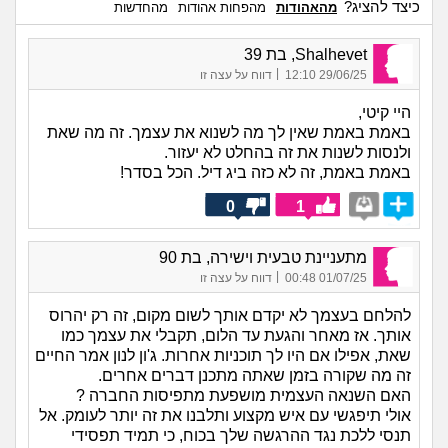
כיצד להציג?
מהאהודות
מהפחות אהודות
מהחדשות
Shalhevet, בת 39
|
29/06/25 12:10
דווח על עצה זו
היי קיטי,
באמת באמת שאין לך מה לשנוא את עצמך. זה מה שאת
ולנסות לשנות את זה בהחלט לא יעזור.
באמת באמת, זה לא כזה ביג דיל. הכל בסדר!
0
1
מתעניינת טבעית וישירה, בת 90
|
01/07/25 00:48
דווח על עצה זו
להלחם בעצמך לא יקדם אותך לשום מקום, זה רק יהרוס
אותך. אז מאחר והגעת עד הלום, תקבלי את עצמך כמו
שאת, אפילו אם היו לך תוכניות אחרות. ג'ון לנון אמר החיים
זה מה שקורה בזמן שאתה מתכנן דברים אחרים.
האם השנאה העצמית מושפעת מתפיסות החברה ?
אולי תיפגשי עם איש מקצוע ותלבנו את זה יותר לעומק. אל
תנסי ללכת נגד ההרגשה שלך בכוח, כי תמיד תפסידי