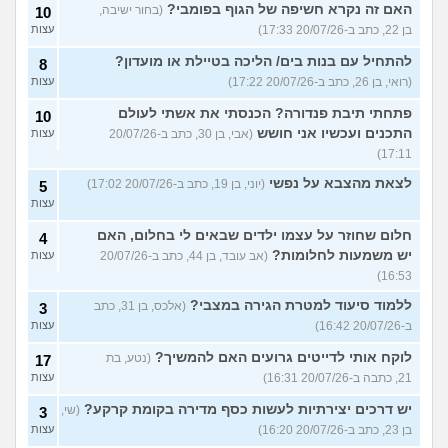
האם זה נקרא חשיפה של הגוף בפומבי?
(בחור ישיבה,
10
בן 22, כתב ב-20/07/26 17:33)
עצות
להתחיל עם בנות בים/ הליכה בטיילת או מועדון?
8
(רואי, בן 26, כתב ב-20/07/26 17:22)
עצות
פתחתי תיבת פנדורה? הכנסתי את אשתי לעולם
10
התכנים ועכשיו אני חושש
(אבי, בן 30, כתב ב-20/07/26
עצות
17:11)
לצאת מהצבא על נפשי
(יוני, בן 19, כתב ב-20/07/26 17:02)
5
עצות
חלום שחוזר על עצמו ילדים שבאים לי בחלום, האם
4
יש משמעות לחלומות?
(אב עובד, בן 44, כתב ב-20/07/26
עצות
16:53)
ללמוד סיעוד למטרת הגירה במצבי?
(אלכס, בן 31, כתב
3
ב-20/07/26 16:42)
עצות
לוקח אותי לדייטים גרועים האם להמשיך?
(נטע, בת
17
21, כתבה ב-20/07/26 16:31)
עצות
יש דרכים יצירתיות לעשות כסף מדירה בקומת קרקע?
(שי,
3
בן 23, כתב ב-20/07/26 16:20)
עצות