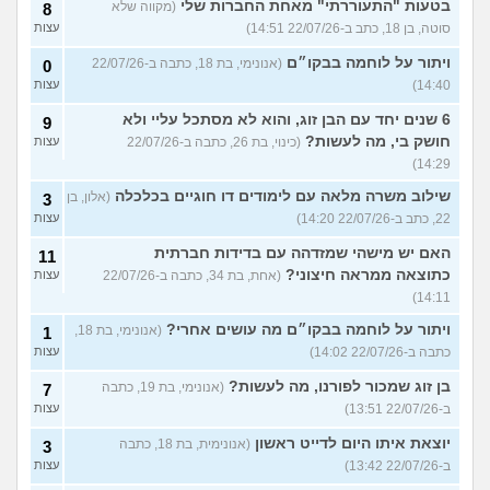
בטעות "התעוררתי" מאחת החברות שלי
(מקווה שלא
8
סוטה, בן 18, כתב ב-22/07/26 14:51)
עצות
ויתור על לוחמה בבקו״ם
(אנונימי, בת 18, כתבה ב-22/07/26
0
14:40)
עצות
6 שנים יחד עם הבן זוג, והוא לא מסתכל עליי ולא
9
חושק בי, מה לעשות?
(כינוי, בת 26, כתבה ב-22/07/26
עצות
14:29)
שילוב משרה מלאה עם לימודים דו חוגיים בכלכלה
(אלון, בן
3
22, כתב ב-22/07/26 14:20)
עצות
האם יש מישהי שמזדהה עם בדידות חברתית
11
כתוצאה ממראה חיצוני?
(אחת, בת 34, כתבה ב-22/07/26
עצות
14:11)
ויתור על לוחמה בבקו״ם מה עושים אחרי?
(אנונימי, בת 18,
1
כתבה ב-22/07/26 14:02)
עצות
בן זוג שמכור לפורנו, מה לעשות?
(אנונימי, בת 19, כתבה
7
ב-22/07/26 13:51)
עצות
יוצאת איתו היום לדייט ראשון
(אנונימית, בת 18, כתבה
3
ב-22/07/26 13:42)
עצות