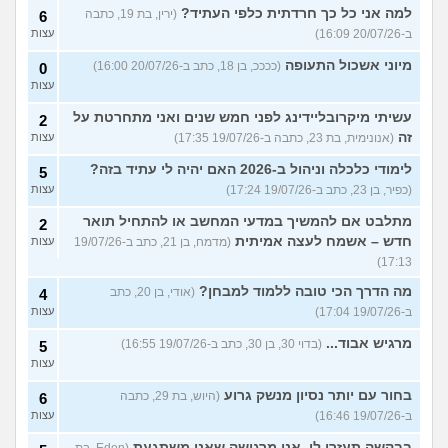
למה אני כל כך חרדתית כלפי העתיד?
(ירין, בת 19, כתבה
6
ב-20/07/26 16:09)
עצות
מיוני אשכול התעופה
(ככככ, בן 18, כתב ב-20/07/26 16:00)
0
עצות
עשיתי מיקרובליידינג לפני חמש שנים ואני מתחרטת על
2
זה
(אנונימית, בת 23, כתבה ב-19/07/26 17:35)
עצות
לימודי כלכלה וניהול ב-2026 האם יהיה לי עתיד בזה?
5
(כפיר, בן 23, כתב ב-19/07/26 17:24)
עצות
מתלבט אם להמשיך במדעי המחשב או להתחיל תואר
2
חדש – אשמח לעצה אמיתית
(מדמח, בן 21, כתב ב-19/07/26
עצות
17:13)
מה הדרך הכי טובה ללמוד למבחן?
(אודי, בן 20, כתב
4
ב-19/07/26 17:04)
עצות
מרגיש אבוד...
(בדוי 30, בן 30, כתב ב-19/07/26 16:55)
5
עצות
בחור עם יותר נסיון מנשק גרוע
(היוש, בת 29, כתבה
6
ב-19/07/26 16:46)
עצות
בבקשה תעזרו לי. אני מרגישה שאני משתגעת
(Eden, בת