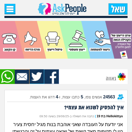
עמוד הבית
שאל שאלה
שאלות חדשות
שאלות שעוררו עניין
עצות חדשות
גאווה
מה קורה כאן?
4
5
24563
אנשים צפו,
כתבו עצות, ו-
דרגו את העצות.
מתחם הטיפים
איך להפסיק לשנוא את עצמי?
מדורים
Hellokittyx בת 19
|
כתבה את השאלה ב-29/06/25 בשעה 09:50
אני יודעת על העובדה שאני אוהבת בנות מגיל יחסית צעיר
היו לי תקופות מאד קשות של שנאה עצמית על זה והרגשתי