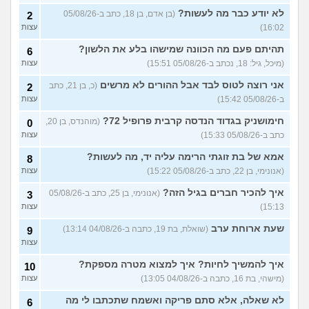
כיצד לסביות מקיימות יחסי
7
לא יודע כבר מה לעשות?
(בן אדם, בן 18, כתב ב-05/08/26
2
מין?
(ליאן, בת 26)
עצות
16:02)
עצות
חבר שלי תקוע אצלי בגלל
4
תהיתם פעם מה הכוונה שמישהו בלע את הלשון?
6
המלחמה, מה לעשות איתו?
עצות
(מיכל, גיל: 18, נכתב ב-05/08/26 15:51)
עצות
(אנונימי, בן 15)
אני רוצה לטוס לבד אבל ההורים לא מרשים
לסבית או לא לסבית ומה
(כ, בן 21, כתב
2
3
לעשות עם זה?
(מייעצת
עצות
ב-05/08/26 15:42)
עצות
ומתייעצת, בת 18)
חימושניק בגדוד הנדסה קרבית פרופיל 72?
(מוהנדס, בן 20,
0
איך את מתמודדים עם זה
6
(Glop,
כתב ב-05/08/26 15:33)
עצות
בן 22)
עצות
אמא של בת זוגתי הרימה עליה יד, מה לעשות?
8
עוד שאלות חדשות במדור
(אנונימי, בן 22, כתב ב-05/08/26 15:22)
עצות
איך להכיר חברים בגיל הזה?
(אנונימי, בן 25, כתב ב-05/08/26
3
15:13)
עצות
שעת ארוחת ערב
(שואלת, בת 19, כתבה ב-04/08/26 13:14)
9
עצות
איך להמשיך לחיות? איך למצוא מטרה מספקת?
10
(מישהי, בת 16, כתבה ב-04/08/26 13:05)
עצות
לא שאלה, אלא סתם פריקה ואשמח שתכתבו לי מה
6