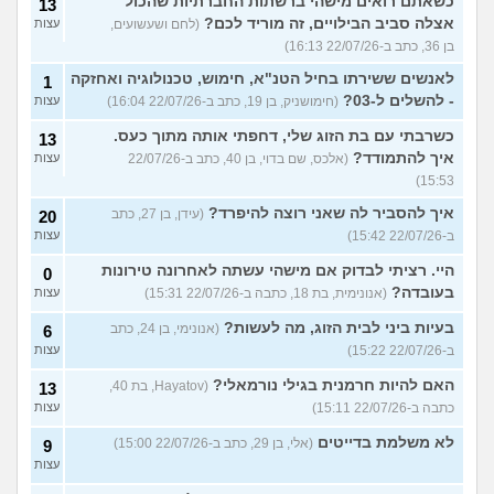
כשאתם רואים מישהי ברשתות החברתיות שהכול
13
אצלה סביב הבילויים, זה מוריד לכם?
(לחם ושעשועים,
עצות
בן 36, כתב ב-22/07/26 16:13)
לאנשים ששירתו בחיל הטנ"א, חימוש, טכנולוגיה ואחזקה
1
- להשלים ל-03?
(חימושניק, בן 19, כתב ב-22/07/26 16:04)
עצות
כשרבתי עם בת הזוג שלי, דחפתי אותה מתוך כעס.
13
איך להתמודד?
(אלכס, שם בדוי, בן 40, כתב ב-22/07/26
עצות
15:53)
איך להסביר לה שאני רוצה להיפרד?
(עידן, בן 27, כתב
20
ב-22/07/26 15:42)
עצות
היי. רציתי לבדוק אם מישהי עשתה לאחרונה טירונות
0
בעובדה?
(אנונימית, בת 18, כתבה ב-22/07/26 15:31)
עצות
בעיות ביני לבית הזוג, מה לעשות?
(אנונימי, בן 24, כתב
6
ב-22/07/26 15:22)
עצות
האם להיות חרמנית בגילי נורמאלי?
(Hayatov, בת 40,
13
כתבה ב-22/07/26 15:11)
עצות
לא משלמת בדייטים
(אלי, בן 29, כתב ב-22/07/26 15:00)
9
עצות