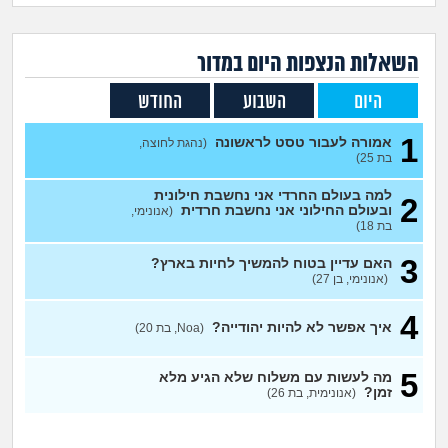
זוגיות
חיפוש שאלות
|
היריון ולידה
הרשמה
התחברות
השאלות הנצפות ה
יום
במדור
היום
השבוע
החודש
הורות ומשפחה
1
אמורה לעבור טסט לראשונה
(נהגת לחוצה,
מתבגרים
בת 25)
למה בעולם החרדי אני נחשבת חילונית
2
מהבקו"ם... ועד מתי?!
ובעולם החילוני אני נחשבת חרדית
(אנונימי,
בת 18)
לימודים וסטודנטים
3
האם עדיין בטוח להמשיך לחיות בארץ?
(אנונימי, בן 27)
עבודה וקריירה
4
איך אפשר לא להיות יהודייה?
(Noa, בת 20)
חברים ואנשים
5
מה לעשות עם משלוח שלא הגיע מלא
זמן?
(אנונימית, בת 26)
בית, שכנים ושותפים