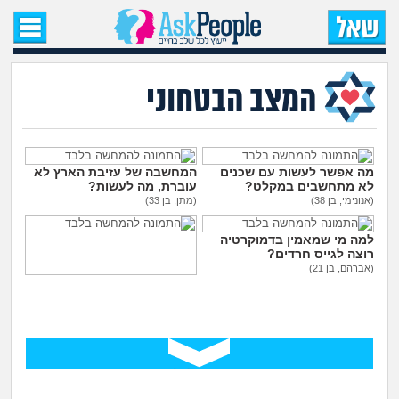
עמוד הבית
שאל שאלה
המצב הבטחוני
שאלות חדשות
שאלות שעוררו עניין
מה אפשר לעשות עם שכנים
המחשבה של עזיבת הארץ לא
לא מתחשבים במקלט?
עוברת, מה לעשות?
(אנונימי, בן 38)
(מתן, בן 33)
עצות חדשות
למה מי שמאמין בדמוקרטיה
רוצה לגייס חרדים?
מה קורה כאן?
(אברהם, בן 21)
רק אני מפחדת מהיום שאחרי?
(מפוחדת, בת 30)
מתחם הטיפים
מדורים