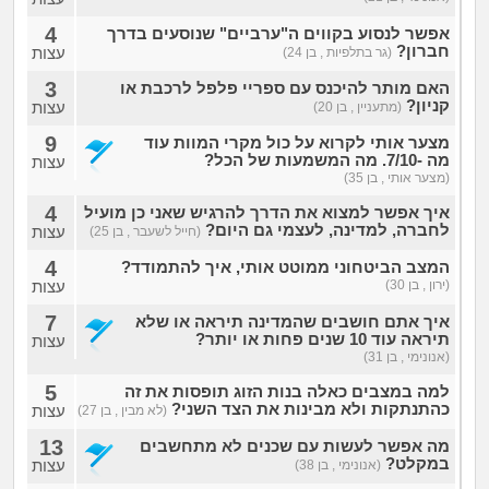
4
אפשר לנסוע בקווים ה"ערביים" שנוסעים בדרך
חברון?
עצות
(גר בתלפיות , בן 24)
3
האם מותר להיכנס עם ספריי פלפל לרכבת או
קניון?
עצות
(מתעניין , בן 20)
9
מצער אותי לקרוא על כול מקרי המוות עוד
מה -7/10. מה המשמעות של הכל?
עצות
(מצער אותי , בן 35)
4
איך אפשר למצוא את הדרך להרגיש שאני כן מועיל
לחברה, למדינה, לעצמי גם היום?
עצות
(חייל לשעבר , בן 25)
4
המצב הביטחוני ממוטט אותי, איך להתמודד?
(ירון , בן 30)
עצות
7
איך אתם חושבים שהמדינה תיראה או שלא
תיראה עוד 10 שנים פחות או יותר?
עצות
(אנונימי , בן 31)
5
למה במצבים כאלה בנות הזוג תופסות את זה
כהתנתקות ולא מבינות את הצד השני?
עצות
(לא מבין , בן 27)
13
מה אפשר לעשות עם שכנים לא מתחשבים
במקלט?
עצות
(אנונימי , בן 38)