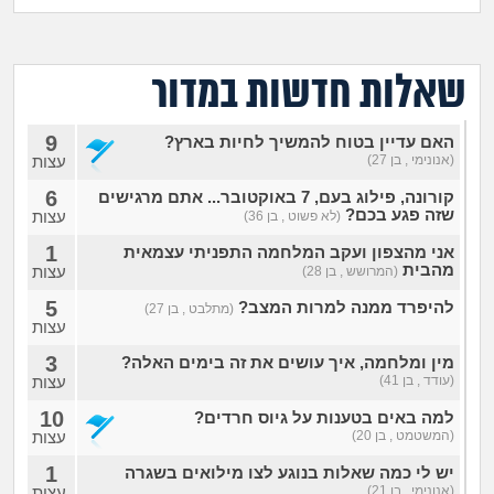
מה שעובר עליי
שומרים על הגוף
שאלות חדשות במדור
פיננסי וכלכלה
9
האם עדיין בטוח להמשיך לחיות בארץ?
(אנונימי , בן 27)
עצות
בין הסדינים
6
קורונה, פילוג בעם, 7 באוקטובר... אתם מרגישים
שזה פגע בכם?
עצות
(לא פשוט , בן 36)
חיות מחמד
1
אני מהצפון ועקב המלחמה התפניתי עצמאית
מהבית
עצות
(המרושש , בן 28)
יוקר המחיה
5
להיפרד ממנה למרות המצב?
(מתלבט , בן 27)
עצות
גאווה
3
מין ומלחמה, איך עושים את זה בימים האלה?
(עודד , בן 41)
עצות
10
למה באים בטענות על גיוס חרדים?
(המשטמט , בן 20)
עצות
1
יש לי כמה שאלות בנוגע לצו מילואים בשגרה
(אנונימי , בן 21)
עצות