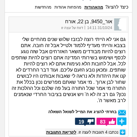
כיצד להציג?
מהאהודות
מהפחות אהודות
מהחדשות
אור_9450, בן 22, אורח
|
31/10/24 14:11
דווח על עצה זו
גם אני לא הייתי רוצה לבזבז שלוש שנים מהחיים שלי
בצבא והייתי מעדיף ללמוד ולטייל אבל זה חובה. אתם
רוצים להיות מבודדים משאר האזרחים אבל שזה נוגע
לכסף ושימוש בשירותי המדינה אתם רוצים להיות שותפים
לכל. אבל לחובות הלא נעימות אתם לא רוצים להיות
שותפים. ומכאן נובע הזעם עליכם. ועוד דבר החרדים לא
קנו את היהדות ולא נראה לי שאבות אבותינו היו לבושים
שחור לבן ארוך . מי אמר שאתם מפרשים נכון בכלל את
התורה מי אמר שכל התורה בעל פה שלכם וכל ההלכות זה
נכון? גם רב זה לא ה' ויש אנשים בציבור החרדי שנאמנים
לרב מאשר ה'.
בחרתי להציג את המייל לשואל השאלה
19
83
נכתבו
4
תגובות לעצה זו.
לקריאת התגובות