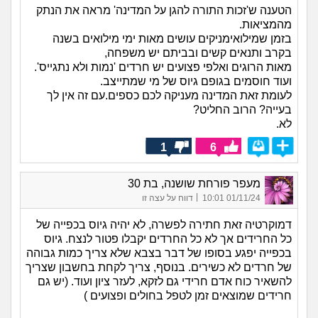
הטענה ש'זכות התורה להגן על המדינה' מראה את הנתק
מהמציאות.
בזמן שמילואימניקים עושים מאות ימי מילואים בשנה
בקרב ותנאים קשים ובביתם יש משפחה,
מאות הרוגים ואלפי פצועים יש חרדים 'נמות ולא נתגייס'.
ועוד חוסמים בגופם גיוס של מי שמתייצב.
לעומת זאת המדינה מעניקה לכם כספים.עם זה אין לך
בעייה? הרוב החליט?
לא.
1
6
מעפר פורחת שושנה, בת 30
|
01/11/24 10:01
דווח על עצה זו
דמוקרטיה זאת חתירה לפשרה, לא יהיה גיוס בכפייה של
כל החרידים אך לא כל החרדים יקבלו פטור לנצח. גיוס
בכפייה יפגע בסופו של דבר בצבא שלא צריך כמות גבוהה
של חרדים לא כשירים. בנוסף, צריך לקחת בחשבון שצריך
להשאיר כוח אדם חרידי גם לזקא, לעזר ציון ועוד. (יש גם
חרידים שמוצאים זמן לטפל בחולים ופצועים )