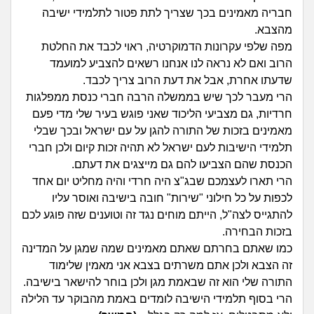
זוגיות
חיפוש שאלות
חבריה מאמינים בכך שצריך לתת פטור לתלמידי ישיבה
מהצבא.
|
היריון ולידה
הרשמה
התחברות
מפה שלפי עקרונות הדמוקרטיה, ראוי לכבד את החלטת
הרוב ואם לא נראה לנו אנחנו רשאים להצביע למועמד
הורות ומשפחה
שדעתו אחרת, אבל את דעת הרוב צריך לכבד.
הרי מעבר לכך שיש בממשלה הרבה חברי כנסת ממפלגות
מתבגרים
חרדיות, גם מצביעי הליכוד שאני פוגש בעיר שלי מדי פעם
מאמינים בזכות של התורה להגן על עם ישראל ובכך שבלי
מהבקו"ם... ועד מתי?!
תלמידי הישיבות לעם ישראל לא תהיה זכות קיום ולכן חברי
הכנסת שהם הצביעו להם גם מייצגים את דעתם.
לימודים וסטודנטים
הרי תארו לעצמכם שבג"צ היה חרדי והיה מחליט יום אחד
לכפות על כל חילוני "שירות" חובה בישיבה ואוסר עליו
עבודה וקריירה
להתגייס לצה"ל, הייתם מוחים נגד זה וטוענים שזה פוגע לכם
בזכות הבחירה.
חברים ואנשים
כמו שאתם בחרתם שאתם מאמינים שמה שמגן על המדינה
זה הצבא ולכן אתם משרתים בצבא אני מאמין שלימוד
התורה שלי הוא זה שבאמת מגן ולכן בוחר להישאר בישיבה.
בית, שכנים ושותפים
הרי בסוף תלמידי הישיבה לומדים באמת מהבוקר עד הלילה