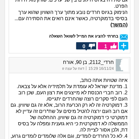
הפרט.
הנימוק בגיוס חרדים נובע מתוך ערך השוויון שהוא ערך
בסיסי בדמוקרטיה, כאשר אינם רואים את הסתירה עם...
(המשך)
בחרתי להציג את המייל לשואל השאלה
0
1
חרדי_2112, בן 90, אורח
|
16/11/24 15:29
דווח על עצה זו
איזה שטויות אתה כותב,
1. מדינת ישראל לא עומדת על תלמידיה אלא על צבאה.
2. רוב חברי הכנסת לא מייצגים את רצון העם, שכן רוב
העם לפי סקרים רוצה שהחרדים יתגייסו.
3. דמוקרטיה זה לא רק הכרעת הרוב, אלא זה גם שיוויון. גם
אם רוב העם ירצה להטיל מיסים על שח*רים זה עדיין לא
דמוקרטי כי דמוקרטיה זה גם שיוויון. ההחלטה של
הממשלה לא דמוקרטית כי היא גזענית ומפלה על בסיס
דת, ולכן אסור לציית לה.
4. לא כל החרדים לומדים, וגם אלה שלומדים לומדים גרוע,