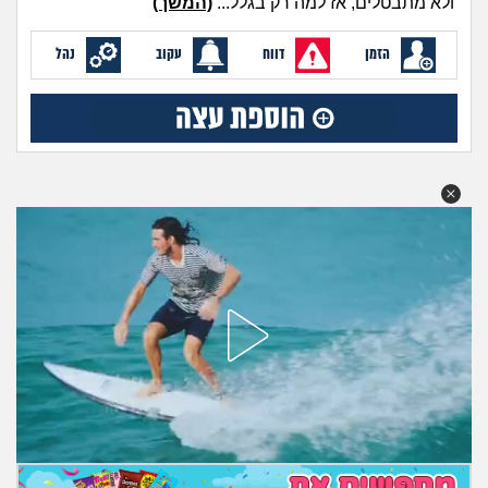
ולא מתבטלים, אז למה רק בגלל...
(המשך)
מה שעובר עליי
הזמן
דווח
עקוב
נהל
שומרים על הגוף
פיננסי וכלכלה
בין הסדינים
חיות מחמד
יוקר המחיה
גאווה