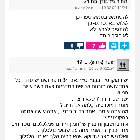
החיה מז׳בודן, בת 24
|
02/11/24 19:32
דווח על עצה זו
להשתמש בסמארטפון- כן
לגלוש באינטרנט- כן
להתגייס לצבא- לא
לא הולך ביחד
6
7
עופר {גרוש}, בן 49
|
04/12/24 18:56
דווח על עצה זו
יש דמוקרטיה בבניין טיזי נאבי 34 חיפה ושם יש סדר , כל
אחד עושה תורנות שטיפת המדרגות פעם בשבוע יום
חמישי .
ישנו שכן דירה 7 שלא רוצה .
אומר דמוקרטיה ,,,למה אני חייב ?
מה אתה אומר - אתה כדייר בבניין , אתה עושה את זה
במקומו ???
וקח בחשבון זה בניין של המון דיירים שמלכלכים ומסריחים
את הבניין וזה אומר אתה עם שבועיים לכלוך .
וואלה יש מצב שדווקא שהאורחים שלך באים - הלכלוך