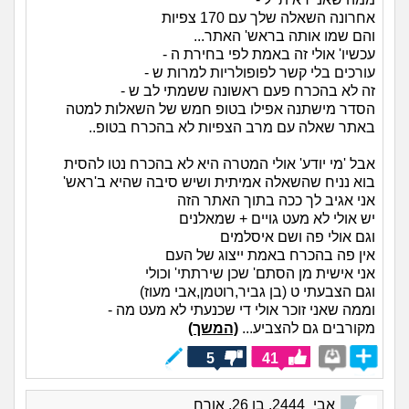
אחרונה השאלה שלך עם 170 צפיות
והם שמו אותה בראש' האתר...
עכשיו' אולי זה באמת לפי בחירת ה -
עורכים בלי קשר לפופולריות למרות ש -
זה לא בהכרח פעם ראשונה ששמתי לב ש -
הסדר מישתנה אפילו בטופ חמש של השאלות למטה
באתר שאלה עם מרב הצפיות לא בהכרח בטופ..
אבל 'מי יודע' אולי המטרה היא לא בהכרח נטו להסית
בוא נניח שהשאלה אמיתית ושיש סיבה שהיא ב'ראש'
אני אגיב לך ככה בתוך האתר הזה
יש אולי לא מעט גויים + שמאלנים
וגם אולי פה ושם איסלמים
אין פה בהכרח באמת ייצוג של העם
אני אישית מן הסתם' שכן שירתתי' וכולי
וגם הצבעתי ט (בן גביר,רוטמן,אבי מעוז)
וממה שאני זוכר אולי די שכנעתי לא מעט מה -
מקורבים גם להצביע...
(המשך)
5
41
אבי_2444, בן 26, אורח