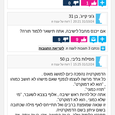
0
1
ג'וני קייג', בן 31
|
31/10/24 20:21
דווח על עצה זו
אם ייכנס מחבל לישיבה, אתה תישאר ללמוד תורה?
9
9
נכתבו
3
תגובות לעצה זו.
לקריאת התגובות
מסילות בליבי, בן 50
|
31/12/24 15:25
דווח על עצה זו
הדמוקרטיה נהפכה כיום למושג מאוס .
כל אחד מרשה לעצמו לנפנף שאם מישהו לא חושב כמוהו
, "הוא לא דמוקרט".
"תהיו כמוני".
אתה יכול להיות ראש ישיבה , אלוף בצבא לשעבר, "מי
שלא כמוני , הוא לא דמוקרט".
זו שנאה שמופצת ברבים ואל תתייחס לאף מילה שכתובה
בשום עיתון בשם הדמוקרטיה.