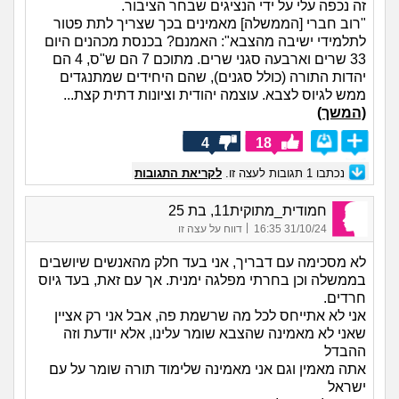
זה נכפה עלי על ידי הנציגים שבחר הציבור.
"רוב חברי [הממשלה] מאמינים בכך שצריך לתת פטור
לתלמידי ישיבה מהצבא": האמנם? בכנסת מכהנים היום
33 שרים וארבעה סגני שרים. מתוכם 7 הם ש"ס, 4 הם
יהדות התורה (כולל סגנים), שהם היחידים שמתנגדים
ממש לגיוס לצבא. עוצמה יהודית וציונות דתית קצת...
(המשך)
4
18
נכתבו
1
תגובות לעצה זו.
לקריאת התגובות
חמודית_מתוקית11, בת 25
|
31/10/24 16:35
דווח על עצה זו
לא מסכימה עם דבריך, אני בעד חלק מהאנשים שיושבים
בממשלה וכן בחרתי מפלגה ימנית. אך עם זאת, בעד גיוס
חרדים.
אני לא אתייחס לכל מה שרשמת פה, אבל אני רק אציין
שאני לא מאמינה שהצבא שומר עלינו, אלא יודעת וזה
ההבדל
אתה מאמין וגם אני מאמינה שלימוד תורה שומר על עם
ישראל