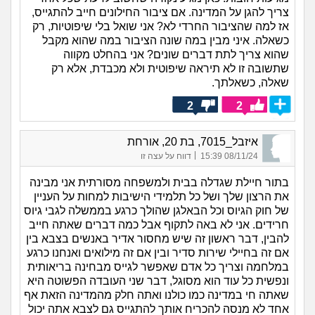
צריך להגן על המדינה. אם ציבור החילונים חייב להתגייס,
אז למה שהציבור החרדי לא? אני שואל בלי שיפוטיות, רק
כשאלה. איני מבין במה שונה הציבור במה שהוא מקבל
שהוא צריך לתת דברים שונים? אני בהחלט מקווה
שתשובה זו לא תיראה שיפוטית ולא מכבדת, אלא רק
שאלה, כשאלתך.
2
2
איזבל_7015, בת 20, אורחת
|
08/11/24 15:39
דווח על עצה זו
בתור חיילת שגדלה בבית ולמשפחה מסורתית אני מבינה
את הרצון שלך ושל כל תלמידי הישיבות למחות על העניין
של חוק הגיוס וכל הבאלגן שהולך כרגע בממשלה לגבי גיוס
חרידים. אני לא באה לתקוף אבל כמה דברים שאתה חייב
להבין, דבר ראשון זה שיש מחסור אדיר באנשים בצבא בין
אם זה בחיילי שירות סדיר ובין אם זה מילואים ואנחנו כרגע
במלחמה וצריך כל אדם שאפשר לגייס מבחינה בריאותית
ונפשית כל עוד הוא מסוגל, דבר שני העובדה הפשוטה היא
שאתה חי במדינה כמו כולנו ואתה חלק מהמדינה הזאת אף
אחד לא מנסה להכריח אותך להתגייס גם לצבא אתה יכול