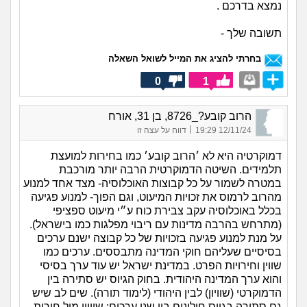
נמצא בדרכם .
תשובה שלך -
בחרתי להציג את המייל לשואל השאלה
0
1
הרוב קובע?_8726, בן 31, אורח
|
12/11/24 19:29
דווח על עצה זו
דמוקרטיה היא לא ׳הרוב קובע׳ כמו בחירות למועצת
תלמידים. השיטה הדמוקרטית הרבה יותר מורכבת
במטרה לשמור על כל קבוצות האוכלוסיה- מצד אחד למנוע
מהרוב לרמוס את זכויות המיעוט, וגם הפוך- למנוע פגיעה
בכלל באוכלוסיה עקב צבירת כוח ע״י מיעוט ספציפי
(מתרחש בהרבה מדינות עם ריבוי מפלגות כמו בישראל).
על מנת למנוע פגיעה בזכויות של כל קבוצה ישנם ערכים
בסיסיים שעליהם חוקי המדינה מתבססים. ערכים כמו
שווין וחירויות הפרט. במדינת ישראל יש עוד ערך בסיסי
והוא ערך המדינה היהודית. בחוק הגיוס יש סתירה בין
הדמוקרטי (שוויון) לבין היהודי (לימוד תורה). שים לב שיש
גם סתירה בגיוס חילונים בין שני ערכים: שוויון מול חירות