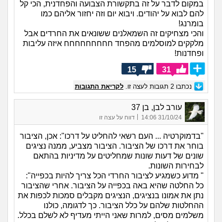
במקום לדבר על זה בתקשורת הצבועה והפחדנית, הכי קל
להם לבוא על יהודים. ויבוא יום וזה יחזור אליהם כמו
בומרנג!
והכי מצחיקים זה השמאלנים ששונאים את החרדים אבל
מלקקים למוסלמים מהפחד חחחחחחחחח איזה עליבות
ופחדנות!
15
31
נכתבו
2
תגובות לעצה זו.
לקריאת התגובות
עורב לבן, בן 37
|
31/10/24 14:06
דווח על עצה זו
"בדמוקרטיה ... העם רשאי להחליט על דרכו": אכן, הציבור
בוחר את דרכו של הציבור. הציבור מצביע, ממנה נציגים
שונים של דעות שונות שמחליטים על מדיניות בהתאם
לבחירות השונות.
" מדוע כשמגיע לציבור החרדי הכל צריך להיות בכפייה":
כל החלטה שהיא באה בכפייה על הציבור. אחרי שהציבור
נתן את אמונו בנציגים, הנציגים מקבלים סמכות לכפות את
ההחלטות שלהם על כלל הציבור. כך לדגומה, כולנו
משלמים מסים, למרות שאני הייתי מעדיף לא לשלם בכלל.