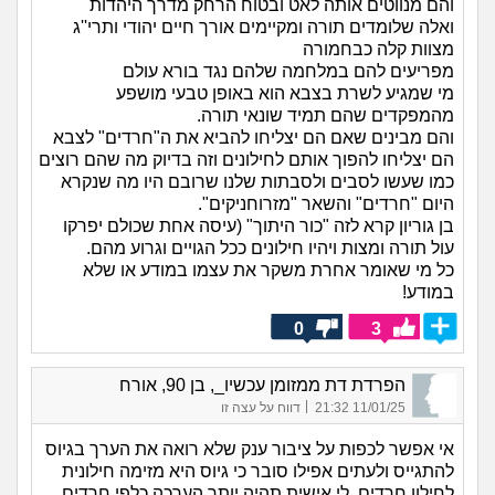
והם מנווטים אותה לאט ובטוח הרחק מדרך היהדות
ואלה שלומדים תורה ומקיימים אורך חיים יהודי ותרי''ג
מצוות קלה כבחמורה
מפריעים להם במלחמה שלהם נגד בורא עולם
מי שמגיע לשרת בצבא הוא באופן טבעי מושפע
מהמפקדים שהם תמיד שונאי תורה.
והם מבינים שאם הם יצליחו להביא את ה"חרדים" לצבא
הם יצליחו להפוך אותם לחילונים וזה בדיוק מה שהם רוצים
כמו שעשו לסבים ולסבתות שלנו שרובם היו מה שנקרא
היום "חרדים" והשאר "מזרוחניקים".
בן גוריון קרא לזה "כור היתוך" (עיסה אחת שכולם יפרקו
עול תורה ומצות ויהיו חילונים ככל הגויים וגרוע מהם.
כל מי שאומר אחרת משקר את עצמו במודע או שלא
במודע!
0
3
הפרדת דת ממזומן עכשיו_, בן 90, אורח
|
11/01/25 21:32
דווח על עצה זו
אי אפשר לכפות על ציבור ענק שלא רואה את הערך בגיוס
להתגייס ולעתים אפילו סובר כי גיוס היא מזימה חילונית
לחילון חרדים. לי אישית תהיה יותר הערכה כלפי חרדים