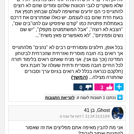
שלא משקרים לגבי הכוונות שלהם ומודים שהם לא רוצים
להתגייס כי הם יודעים שחשיפה לעולם שבחוץ תנפץ את
בועת הדת שהם בנו לעצמם. יש כאלו שמתרצים את דרכם
באמתלות פתטיות כמו "קודם שיפסיקו עם להט"בים שם",
"הצבא לא רוצה", "אבל המשתמטים מקפלן", "יש שם
נשים ופמיניזם", "לא מאפשרים פאץ משיח"...
בכל אופן, חילונים ומסורתיים רבים לא "נהנים" מלהתגייס
אך רואים בה חובה מוסרית ואזרחית שהכרחית לביטחון
המדינה (וכך גם אני). אני מניח שאתם רואים בלימוד תורה
לכל החיים חובה מוסרית ודתית שעולה על חובת גיוס
(חלקכם כנראה בכלל לא רואים בגיוס ערך וסבורים
שהתורה מצילה...
(המשך)
0
3
נכתבו
1
תגובות לעצה זו.
לקריאת התגובות
Ghost, בן 41
|
21/11/24 11:24
דווח על עצה זו
אני מת להבין מאיפה אתם מפליצים את זה שאסור
להתגייס ואסור לעבוד?