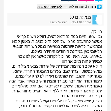
נכתבו
3
תגובות לעצה זו.
לקריאת התגובות
מ.מיקי, בן 50
|
01/11/24 09:21
דווח על עצה זו
היי לך,
נכון שאנו חיים במדינה דמוקרטית, דווקא משום כך אי
אפשר להתעלם מרצון של חלק גדול בציבור, באופן קבוע
ומתמשך, לראות שותפות בנשיאה בנטל השירות הצבאי
הלאומי כאן במדינת היהודים היחידה בעולם.
באירועי 7.10 ראינו מה יכול לקרות כאשר אין לנו צבא,
למשך פחות מיום אחד!!!
דווקא עקב הנחיצות המיידית של שירות צבאי מציל חיים,
ממש כפשוטו, צריך שגם צעירים מהמגזר החרדי, שהוא
מגזר יקר וחשוב, יהיו שותפים ויעזרו לנו להגן על עצמנו.
לימוד תורה הוא דבר מבורך ומצוין וחשוב מאוד. אבל הבה
נאמר את האמת, הישיבות לא ייסגרו אם חלק מהלומדים
יתגייס ולאחר שירות יחזור ללמוד ואז יתגייס מחזור אחר,
כך קורה בישיבות ההסדר.
פשוט, יוצא שמשיקולים פוליטיים וקואליציוניים החרדים
ממשיכים לא לשרת או לשרת בקושי, וזה סה"כ חבל,
לכולנו.