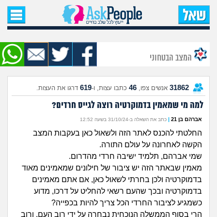
עמוד הבית
שאל שאלה
המצב הבטחוני
שאלות חדשות
619
46
31862
אנשים צפו,
כתבו עצות, ו-
דרגו את העצות.
שאלות שעוררו עניין
למה מי שמאמין בדמוקרטיה רוצה לגייס חרדים?
עצות חדשות
אברהם בן 21
|
כתב את השאלה ב-31/10/24 בשעה 12:52
החלטתי להכנס לאתר הזה ולשאול כאן בעקבות המצב
מה קורה כאן?
הקשה לאחרונה על עולם התורה.
שמי אברהם, תלמיד ישיבה חרדי מהדרום.
מתחם הטיפים
מאמין שבאתר הזה יש ציבור של חילונים שמאמינים מאוד
בדמוקרטיה ולכן בחרתי לשאול כאן, אם אתם מאמינים
מדורים
בדמוקרטיה ובכך שהעם רשאי להחליט על דרכו, מדוע
כשמגיע לציבור החרדי הכל צריך להיות בכפייה?
הרי בסוף הממשלה הנוכחית נבחרה על ידי רוב העם, ורוב