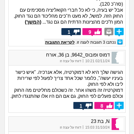
(סה"כ 120).
אבל יש בעיה, כי לא כל חברי הקואליציה מסכימים עם
החוק הזה. למשל, לא מעט ח"כים מהליכוד הם נגד החוק,
המון ח”כים מהציונות הדתית הם גם נגד...
(המשך)
1
9
נכתבו
3
תגובות לעצה זו.
לקריאת התגובות
דמוס ופובוס_9642, בן 36, אורח
|
02/11/24 10:21
דווח על עצה זו
הגישה שלך היא לא דמוקרטיה, אלא אנרכיה. "איש כישר
בעיניו יעשה", כלומר שכל אחד צריך לפעול לפי שרירות
ליבו ולא לפי החוק.
דמוקרטיה זה משהו אחר. זה כשכולם מחליטים מה החוק
וכולם פועלים לפי החוק, גם אם הם היו אלו שהתנגדו לחוק.
1
8
N, בת 23
|
31/10/24 15:03
דווח על עצה זו