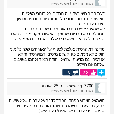
|
31/10/24 13:06
דווח על עצה זו
דעת הרוב היא בעד גיוס חרדים. כל בוחרי מפלגות
האופוזיציה + רוב בוחרי הליכוד והציונות הדתית וגדעון
סער בעד הגיוס.
לא שמעתי אפילו התבטאות אחת של חבר כנסת
ממפלגות לא חרדיות שתומך באי גיוס, מקסימום יש כאלו
שמוכנם להיכנע בנושא כדי לא לסכן את קיום הממשלה.
מדינה דמוקרטית נאלצת לכפות על האזרחים שלה כל מיני
חוקים לא נעימים כגון לשלם מיסים. דמוקרטיה זה לא
אנרכיה. וגם מדינות ישראל ויהודה תמיד נלחמו באויבים
שלהם עם חיילים.
6
22
knowing_7700, בת 25, אורחת
|
01/11/24 10:09
דווח על עצה זו
השמאל הצבוע הפחדן מפחד לדבר על ערבים שלא עושים
צבא, כמו שכבר רשמו פה. ויותר מזה כמה פיגועים היו
שנעשו בידי ערבים ישראלים! (ועוד יעשו)