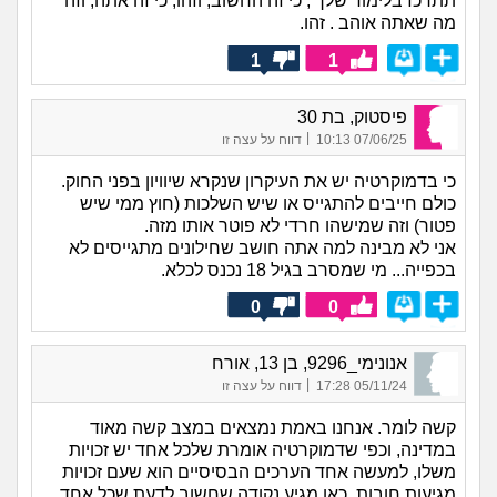
תתרכז בלימוד שלך , כי זה החשוב, וזהו, כי זה אתה, וזה
מה שאתה אוהב . זהו.
1
1
פיסטוק, בת 30
|
07/06/25 10:13
דווח על עצה זו
כי בדמוקרטיה יש את העיקרון שנקרא שיוויון בפני החוק.
כולם חייבים להתגייס או שיש השלכות (חוץ ממי שיש
פטור) וזה שמישהו חרדי לא פוטר אותו מזה.
אני לא מבינה למה אתה חושב שחילונים מתגייסים לא
בכפייה... מי שמסרב בגיל 18 נכנס לכלא.
0
0
אנונימי_9296, בן 13, אורח
|
05/11/24 17:28
דווח על עצה זו
קשה לומר. אנחנו באמת נמצאים במצב קשה מאוד
במדינה, וכפי שדמוקרטיה אומרת שלכל אחד יש זכויות
משלו, למעשה אחד הערכים הבסיסיים הוא שעם זכויות
מגיעות חובות. כאן מגיע נקודה שחשוב לדעת שכל אחד