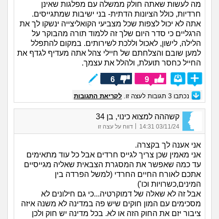
מה לעשות שאתה חולק ממשלה עם מפלגות שאינן
חרדיות, כולל הציונות הדתית- בני ישיבות שמתגייסים.
אתה לא יכול לצפות שכל מצביעי הקואליצייה ינשקו לך את
הרגליים כי סדר היום שלך זה ללמוד תורה מהבוקר על
הלילה, לישון, לאכול וללכת לשירותים. במקום להתפלל
למען שובם והצלחתם של חיילי צהל אתה מעדיף לגדף את
החייל כחסר תועלת, ולהלל את עצמך.
6
9
נכתבו
3
תגובות לעצה זו.
לקריאת התגובות
קשההה למצוא כינוי, בן 34
|
03/11/24 14:31
דווח על עצה זו
אני אענה לך בקצרה.
אני מאמין שכן צריך לגייס חרדים אבל כל עוד מתאימים
עד כמה שאפשר את המסגרת הצבאית שאליה מגייסיים
אתכם לאורח החיים החרדי (למשל הפרדה בין
המינים,כשרויות וכו')
אבל זה לא שאלה של דמוקרטיה...כי גם חילונים לא
מסכימים עם המון חוקים שיש פה במדינה לא משנה איזה
ציבור יזם את החוק הזה או לא. בכל מדינה יש חוק ולכן