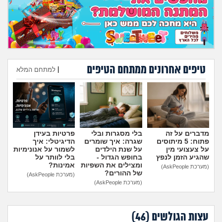
טיפים אחרונים ממתחם הטיפים
|
למתחם המלא
הוספת טיפ
מדברים על זה
בלי מסגרות ובלי
פרטיות בעידן
פתוח: 5 מיתוסים
שגרה: איך שומרים
הדיגיטלי: איך
על צעצועי מין
על שנת הילדים
לשמור על אנונימיות
שהגיע הזמן לנפץ
בחופש הגדול -
בלי לוותר על
ומצילים את השפיות
אמינות?
(מערכת AskPeople)
של ההורים?
(מערכת AskPeople)
(מערכת AskPeople)
עצות הגולשים (
46
)