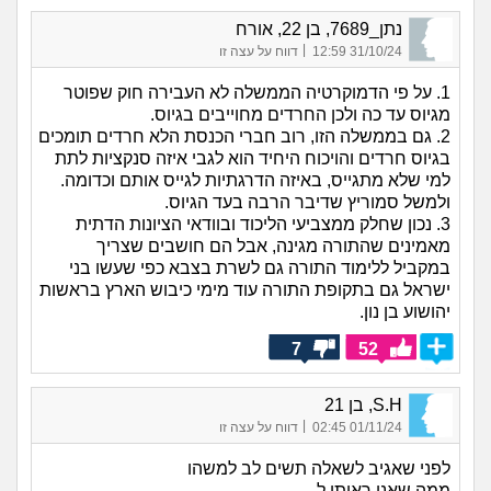
נתן_7689, בן 22, אורח
|
31/10/24 12:59
דווח על עצה זו
1. על פי הדמוקרטיה הממשלה לא העבירה חוק שפוטר
מגיוס עד כה ולכן החרדים מחוייבים בגיוס.
2. גם בממשלה הזו, רוב חברי הכנסת הלא חרדים תומכים
בגיוס חרדים והויכוח היחיד הוא לגבי איזה סנקציות לתת
למי שלא מתגייס, באיזה הדרגתיות לגייס אותם וכדומה.
ולמשל סמוריץ שדיבר הרבה בעד הגיוס.
3. נכון שחלק ממצביעי הליכוד ובוודאי הציונות הדתית
מאמינים שהתורה מגינה, אבל הם חושבים שצריך
במקביל ללימוד התורה גם לשרת בצבא כפי שעשו בני
ישראל גם בתקופת התורה עוד מימי כיבוש הארץ בראשות
יהושוע בן נון.
7
52
S.H, בן 21
|
01/11/24 02:45
דווח על עצה זו
לפני שאגיב לשאלה תשים לב למשהו
ממה שאני ראיתי ל -