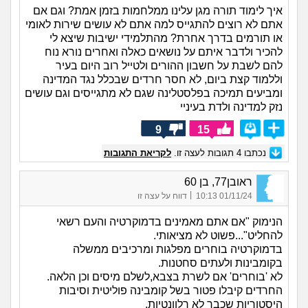
איך לימוד תורה מגן עלינו ממלחמות בזמן אמת? וגם אם
אתם לא רוצים להתגייס למה אתם לא עושים שירות לאומי
או תורמים בדרך אחרת? מהתלמידי ישיבות שיצא לי
להכיר ולדבר איתם על נושאים כאלה ואחרים נורא נוח
להם לשבת על חשבון ההורים ולטייל רוב היום בעיר
וללמוד קצת ביום, לא חסר חרדים שבכלל נגד המדינה
ומביעים תמיכה בפלסטלינה שגם לא מתגייסים וגם עושים
נזק למדינה ולדת בעיניי
9
15
נכתבו
4
תגובות לעצה זו.
לקריאת התגובות
ראובן77, בן 60
|
01/11/24 10:13
דווח על עצה זו
הנימוק "אם אתם מאמינים בדמוקרטיה והעם רשאי
להחליט"...פשוט לא מציאותי.
בדמוקרטיה בוחרים מפלגות ומרכיבים ממשלה
בקומבינות ולעתים סחטנות.
לא 'בוחרים' אם לשרת בצבא,לשלם מיסים וכן הלאה.
החרדים קיבלו פטור בשל קומבינה פוליטית וסיבות
היסטוריות שכבר לא רלוונטיות.