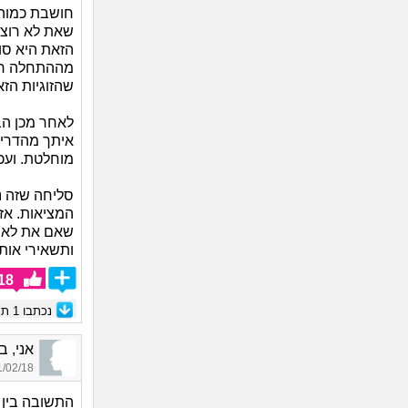
חושבת כמוהם
שאת לא רוצה 
הזאת היא סו
מההתחלה רצי
שהזוגיות הז
לאחר מכן הב
איתך מהדריש
מוחלטת. ועכ
סליחה שזה נ
המציאות. אז 
שאם את לא ס
ותשאירי אותו
18
נכתבו
1
תגו
אני, בת 40, 
02/18 19:17
התשובה בין ה