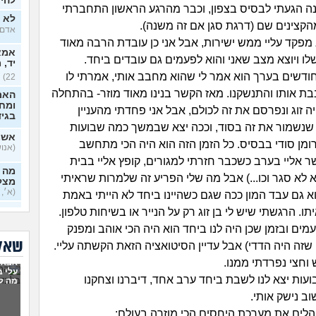
להיכ
ה הגעתי לבסיס בצפון, וכבר מהרגע הראשון התחברתי
לא י
קצינים שם (דרגת סגן אם זה משנה).
אדם, ב
מפקד עליי ממש ישירות, אבל אני כן עובדת הרבה מאוד
אמא 
לו ויוצא מצב שאני והוא לפעמים גם עובדים ביחד.
יד, 
ודשים בערך הוא אמר לי שהוא מחבב אותי, אמרתי לו
22)
ת אותו והתנשקנו. מאז הקשר בנינו מאוד מוזר- בהתחלה
האם
ומח
 זוג ונפרסם את זה לכולם, אבל אני פחדתי מהעניין
בגי
שנשמור את זה בסוד, וככה יצא שבמשך כמה שבועות
אשמ
רומן סודי בבסיס. כל הזמן הזה הוא היה הכי מתחשב
(אנושי,
 אליי בערב כשכבר חזרתי למגורים, קופץ אליי בבית
מה א
לא סגר וכו...) אבל מה שלי הפריע זה שלמרות שראיתי
מצלי
(א׳, ב
א גם עבד המון ככה שגם כשהיינו ביחד לא הייתי באמת
יתו. הרגשתי שיש לי בן זוג רק על הנייר או בשיחות טלפון.
בזוג
ים ובזמן שכן היה לנו ביחד הוא היה הכי אוהב ומפנק
בדיי
שאלו
 שזה היה הדדי) אבל עדיין הסיטואציה הזאת הקשתה עליי.
אקס
 וחצי נפרדתי ממנו.
אבא 
בן 33)
עלי 
עות יצא לנו לשבת ביחד ערב אחד, דיברנו וצחקנו
מה ל
בחיי
ב נישק אותי.
יודע
בכל
הלים את מערכת היחסים הכי מוזרה בעולם: