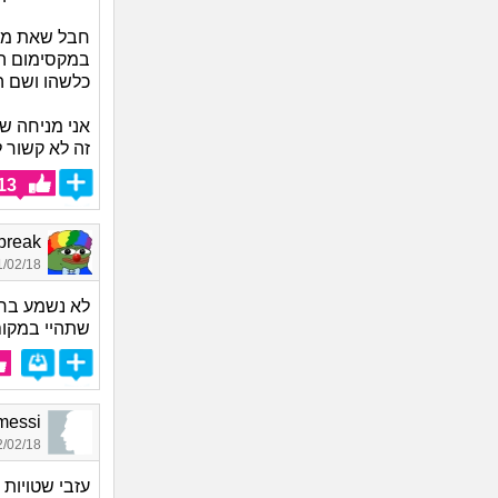
חבל שאת מנ
במקסימום הו
כלשהו ושם ה
אני מניחה ש
זה לא קשור 
13
a break
02/18 19:15
לא נשמע ברי
שתהיי במקום
messi, בן 25, או
02/18 04:08
עזבי שטויות 