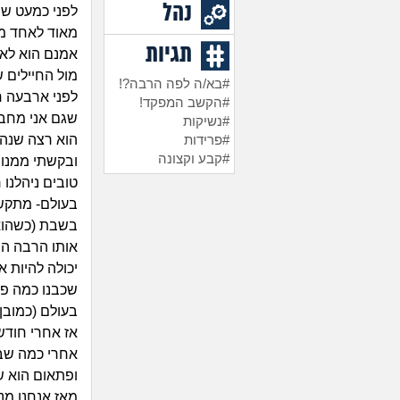
נהל
לפני כמעט שנ
מאוד לאחד מה
תגיות
אמנם הוא לא 
מול החיילים ש
#בא/ה לפה הרבה?!
לפני ארבעה ח
#הקשב המפקד!
שגם אני מחבב
#נשיקות
הוא רצה שנהיה
#פרידות
#קבע וקצונה
ובקשתי ממנו 
טובים ניהלנו 
בעולם- מתקשר
בשבת (כשהוא 
אותו הרבה הו
יכולה להיות א
שכבנו כמה פעמ
בעולם (כמובן
אז אחרי חודש
אחרי כמה שבו
ופתאום הוא שו
מאז אנחנו מנ