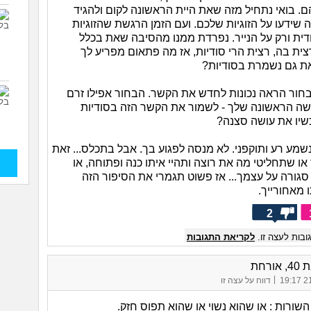
. בואי נתחיל מזה שאת היית הראשונה לקום ולהגיד
שידעו על הזוגיות שלכם. ועם הזמן הרגשת שהזוגיות
דית ורק על הנייר. נפרדת ממנו מהסיבה שאת בכלל
ת בה, רצית הרי סודיות, אז מה פתאום מפריע לך
את גם נשמרת בסודיות?
חור הראה נכונות לחדש את הקשר. הבחור אפילו זרם
ה הראשונה שלך - לשמור את הקשר הזה בסודיות
שיו את עושה סצנה?
שמע רע ותוקפני. לא מנסה לפגוע בך. אבל בתכלס... זאת
או שתחליטי מה את רוצה ותהיי איתו כנה ופתוחה, או
גורה על עצמך... אז פשוט תגמרי את הסיפור הזה
 מאחורייך.
2
בות לעצה זו.
לקריאת התגובות
אורחת
|
21/
דווח על עצה זו
שורות : או שהוא נשוי או שהוא תפוס חזק.