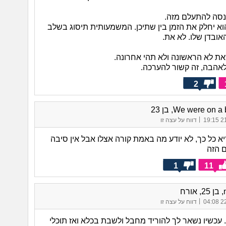
סה להתעלם מזה.
א יחלק את הזמן בין שתיכן. המשמעותית תיסוג בשלב
אובדן שלו. לא את.
את לא הראשונה ולא תהי אחרונה.
לאהבה, זה קשור להערכה.
2
We were on , בן 23
|
21/
דווח על עצה זו
א כל כך, לא יודע מה באמת קורה אצלו אבל אין סיבה
 הזה
1
11
רח
|
22/
דווח על עצה זו
. עכשיו נשאר לך להוריד מחבל ולשבת בכלא ואז תוכלי