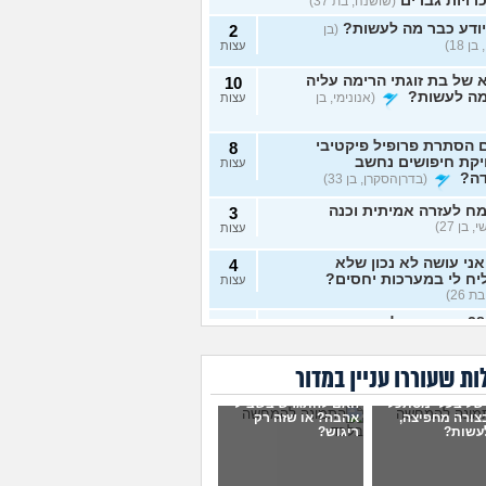
רויות גברים
(שושנה, בת 37)
ודע כבר מה לעשות?
(בן
2
ן 18)
עצות
של בת זוגתי הרימה עליה
10
מה לעשות?
(אנונימי, בן
עצות
 הסתרת פרופיל פיקטיבי
8
יקת חיפושים נחשב
עצות
דה?
(בדרןהסקרן, בן 33)
ח לעזרה אמיתית וכנה
3
 בן 27)
עצות
ני עושה לא נכון שלא
4
ח לי במערכות יחסים?
עצות
ת 26)
בת 28 ואף פעם לא הייתי
6
יות, האם לשקר על כך
עצות
ט ראשון?
(רווקה, בת 28)
ת שעוררו עניין במדור
ית מתנהגת מוזר?
(אנונימי,
3
של בעלי מסתכל
האם להתגרש בשביל
עצות
בצורה מחפיצה,
אהבה? או שזה רק
עשות?
ריגוש?
ם לא הייתי בזוגיות ואני לא
7
 איך. איך נכנסים לזוגיות
עצות
ל?
(דור, בן 25)