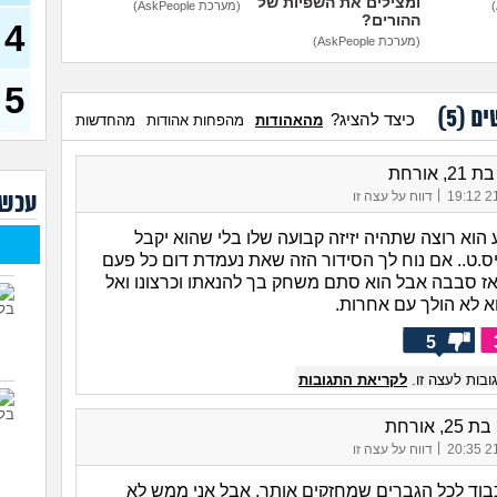
ומצילים את השפיות של
דחפת
(מערכת AskPeople)
ההורים?
להת
4
40)
(מערכת AskPeople)
איך 
להי
5
ים (
5
)
כיצד להציג?
מהאהודות
מהפחות אהודות
מהחדשות
בעיו
לעש
, אורחת
לא 
|
21/
דווח על עצה זו
עכשי
29)
יוצא
וא רוצה שתהיה יזיזה קבועה שלו בלי שהוא יקבל
(אנוני
ס.ט.. אם נוח לך הסידור הזה שאת נעמדת דום כל פעם
אז סבבה אבל הוא סתם משחק בך להנאתו וכרצונו ואל
להתח
בטיי
 לא הולך עם אחרות.
26)
5
לוקח
האם
בות לעצה זו.
לקריאת התגובות
2, אורחת
|
21/
דווח על עצה זו
וד לכל הגברים שמחזקים אותך, אבל אני ממש לא