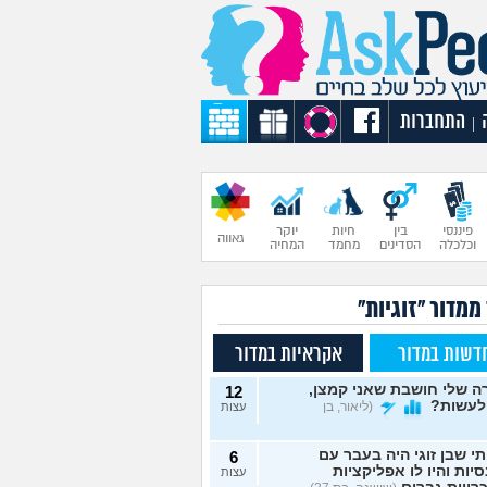
התחברות
|
פיננסי
בין
חיות
יוקר
גאווה
וכלכלה
הסדינים
מחמד
המחיה
ממדור "זוגיות"
דשות במדור
אקראיות במדור
 שלי חושבת שאני קמצן,
12
לעשות?
(ליאור, בן
עצות
תי שבן זוגי היה בעבר עם
6
יות והיו לו אפליקציות
עצות