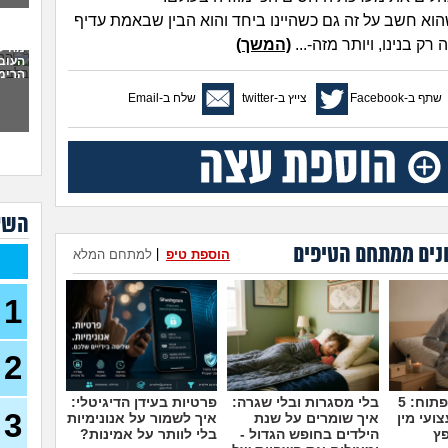
לתת 
הוא חשב על זה גם כשהיינו ביחד והוא הבין שבאמת עדיף
כמו
רק בנינו, ויותר מזה-...
(המשך)
מה ל
העוב
לעש
הרימה
(אנונימ
שתף ב-Facebook
צייץ ב-twitter
שלח ב-Email
מבוא
להתח
הטע
בחו
מתכנ
השא
לכם
נים ממתחם הטיפים
הוספת טיפ
|
למתחם המלא
האם 
ותקי
1
איך 
לפני
2
כשא
החב
הביל
מדברים על זה פתוח: 5
בלי מסגרות ובלי שגרה:
פרטיות בעידן הדיגיטלי:
(לחם 
3
ועי מין
איך שומרים על שנת
איך לשמור על אנונימיות
פץ
הילדים בחופש הגדול -
בלי לוותר על אמינות?
כשרב