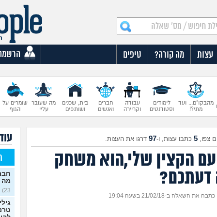
הרשמה
עצות
מה קורה?
טיפים
מהבקו"ם... ועד
לימודים
עבודה
חברים
בית, שכנים
מה שעובר
שומרים על
מתי?!
וסטודנטים
וקריירה
ואנשים
ושותפים
עליי
הגוף
עוד 
97
5
 צפו,
כתבו עצות, ו-
דרגו את העצות.
עם הקצין שלי,הוא משחק
ח
 דעתכם?
חברה
מה 
23)
כתבה את השאלה ב-21/02/18 בשעה 19:04
גילי
טרנס