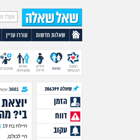
שאלות חדשות
עוררו עניין
המצב
היריון
הורות
זוגיות
מתבגרים
הבטחוני
ולידה
ומשפחה
שאלה
206399
3681
אנשים
יוצאת 
הזמן
בי? מה
דווח
חיילת בת 19
|
עקוב
היי לכולם,