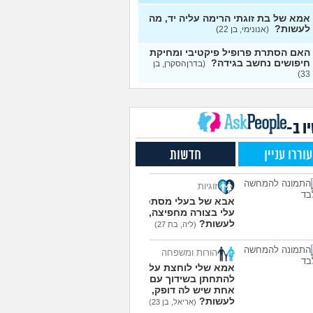
י אותה מתוך כעס. איך
עצות
מודד?
(אלכס, שם בדוי, בן
אמא של בת זוגתי הרימה עליה יד, מה
לעשות?
(אנונימי, בן 22)
להסביר לה שאני רוצה
20
האם הסתרת פרופיל פיקטיבי ומחיקת
פרד?
(עידן, בן 27)
עצות
חיפושים נחשב בגידה?
(בדרןהסקרן, בן
33)
ת ביני לבית הזוג, מה
6
ות?
(אנונימי, בן 24)
עצות
משלמת בדייטים
(אלי, בן
9
עצות
ו ב-
ת איתו היום לדייט ראשון
3
עוררו עניין
חדשות
מית, בת 18)
עצות
יל עם בנות בים/ הליכה
8
זוגיות
לת או מועדון?
(רואי, בן
עצות
אבא של בעלי מסתכל
עלי בצורה מחפיצה, מה
 אותי לדייטים גרועים
17
לעשות?
(ליה, בת 27)
 להמשיך?
(נטע, בת 21)
עצות
הורות ומשפחה
עוד שאלות חדשות במדור
אמא שלי לוחצת עליי
להתחתן בשידוך עם כל
אחת שיש לה דופק, מה
לעשות?
(אריאל, בן 23)