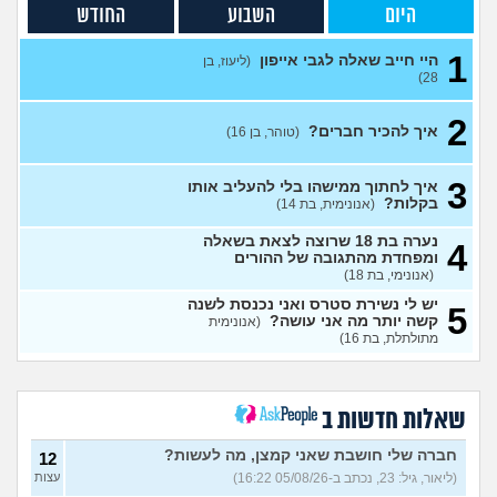
היום
השבוע
החודש
יכול להועיל?
(Eros, בן 40)
בת 16, והשיער שלי ממש נושר
7
1
ואני לא יודעת מה לעשות?
היי חייב שאלה לגבי אייפון
עצות
(ליעוז, בן
28)
(אליאנה, בת 16)
מה לעשות בנוגע לספר שלי?
3
2
(בדוי, בן 17)
עצות
איך להכיר חברים?
(טוהר, בן 16)
אין לי על מה לדבר אני מרגישה
5
לא מעניינת
(ילדה, בת 16)
עצות
3
איך לחתוך ממישהו בלי להעליב אותו
בקלות?
(אנונימית, בת 14)
בקרת הורים בגלישה
(Rin, בת
3
17)
עצות
נערה בת 18 שרוצה לצאת בשאלה
4
ומפחדת מהתגובה של ההורים
נשארתי לבד בעולם
(ליאן, בת 13)
3
(אנונימי, בת 18)
עצות
יש לי נשירת סטרס ואני נכנסת לשנה
5
רוצה להיות מבין האנשים
קשה יותר מה אני עושה?
(אנונימית
1
היפים בעולם
מתולתלת, בת 16)
(היי, בן 20)
עצות
אני מבית חרדי ויש לי חבר, איך
3
להפטר מרגשות אשם?
עצות
(מבולבלת בת 17, בת 17)
שאלות חדשות ב
חרדי שרוצה להיות חילוני איך
7
לומר להורים?
(אהרן, בן 16)
עצות
חברה שלי חושבת שאני קמצן, מה לעשות?
12
(ליאור, גיל: 23, נכתב ב-05/08/26 16:22)
עצות
מתמטיקה בגרות ומגן
(אנןנימי,
5