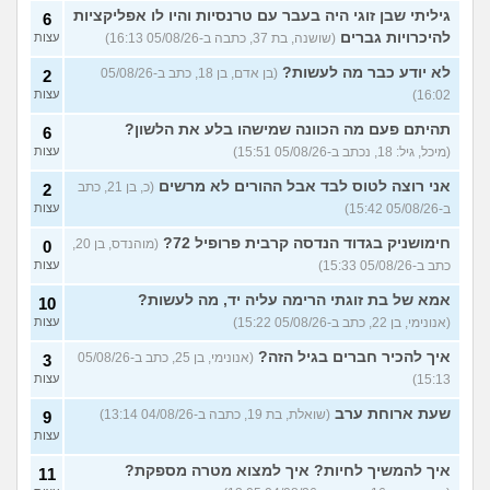
בת 17)
עצות
גיליתי שבן זוגי היה בעבר עם טרנסיות והיו לו אפליקציות
6
להיכרויות גברים
(שושנה, בת 37, כתבה ב-05/08/26 16:13)
עצות
מתלבטת לגבי שנה הבאה
5
עצות
(Girl, בת 17)
לא יודע כבר מה לעשות?
(בן אדם, בן 18, כתב ב-05/08/26
2
16:02)
עצות
סדרת ילדות שאני לא מצליח
4
למצוא
(יונתן, בן 18)
עצות
תהיתם פעם מה הכוונה שמישהו בלע את הלשון?
6
יש בנינו מתח אבל אני לא
6
(מיכל, גיל: 18, נכתב ב-05/08/26 15:51)
עצות
מצליחה להבין מה לעשות?
עצות
(לחוצה, בת 16)
אני רוצה לטוס לבד אבל ההורים לא מרשים
(כ, בן 21, כתב
2
ב-05/08/26 15:42)
עצות
הברזתי לעצמי או שהצלתי את
4
הכבוד שלי?
(כפיר, בן 14)
עצות
חימושניק בגדוד הנדסה קרבית פרופיל 72?
(מוהנדס, בן 20,
0
כתב ב-05/08/26 15:33)
עצות
עוד שאלות חדשות במדור
אמא של בת זוגתי הרימה עליה יד, מה לעשות?
10
(אנונימי, בן 22, כתב ב-05/08/26 15:22)
עצות
איך להכיר חברים בגיל הזה?
(אנונימי, בן 25, כתב ב-05/08/26
3
15:13)
עצות
שעת ארוחת ערב
(שואלת, בת 19, כתבה ב-04/08/26 13:14)
9
עצות
איך להמשיך לחיות? איך למצוא מטרה מספקת?
11