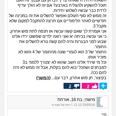
השאלה היחידה שאתה צריך לבדוק עם עצמך זה האם
תוכל להשקיע ולהצליח בארבע? אם זה לא הולך עדיף
לרדת כבר עכשיו לשלוש יחידות.
זה ממש לא סוף העולם ואפשר להשלים את זה במכינה של
חודשיים לאחר הלימודיים אם תרצה להתקבל למקום שלא
מקבל 3.
אני אןמרת לך שאם קשה עכשיו אז תנסה לתת פוש אחרון,
כי אני עכשיו בכיתה יא ואני רואה ילדים שפשוט ירדו אלינו
שבוע לפני הבגרות והיה להם קשה נורא להשלים את
החומר.
החומר של 3 הוא לגמרי שונה מהחומר של 4 והוא לא
מזכיר אותו.
וכל מי שירד אלינו חשב שהוא לא יצטרך ללמוד ב3
למבחנים ושהכל יבוא להם בקלות, אבל זה ממש לא היה
להם ככה.
בקיצור, תן פוש אחרון, דבר עם...
(המשך)
2
2
מישהי, בת 16, אורחת
|
25/05/18 11:12
דווח על עצה זו
היי