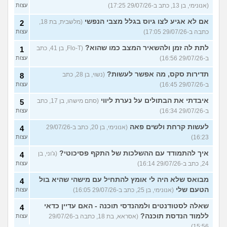
(אנונימי, בן 13, כתב ב-29/07/26 17:25)
עצות
אם לא אגיע לצו גיוס בגלל מצבי הנפשי
(מלשבית, בת 18,
2
כתבה ב-29/07/26 17:05)
עצות
לתת לה זמן ולהשאיר המצב כמו שהוא?
(Flo-T, בן 41, כתב
1
ב-29/07/26 16:56)
עצות
תדירות סקס, מה אפשר לעשות?
(נשוי, בן 28, כתב
8
ב-29/07/26 16:45)
עצות
איבדתי את הבתולים על נערת ליווי
(סתם מישהו, בן 17, כתב
5
ב-29/07/26 16:34)
עצות
לעשות קרחת ולשים פאה
(אנונימי, בן 20, כתב ב-29/07/26
4
16:23)
עצות
איך להתמודד עם ההשלכות של התקף פסיכוטי?
(ג'וני, בן
4
24, כתב ב-29/07/26 16:14)
עצות
מבואס שלא היה לי אומץ להתחיל עם מישהי שהיא בול
4
הטעם שלי
(אנונימי, בן 25, כתב ב-29/07/26 16:05)
עצות
שאלה לסטודנטים ולמהנדסי תוכנה - האם עדיין כדאי
4
ללמוד הנדסת תוכנה?
(אסראא, בת 18, כתבה ב-29/07/26
עצות
15:56)