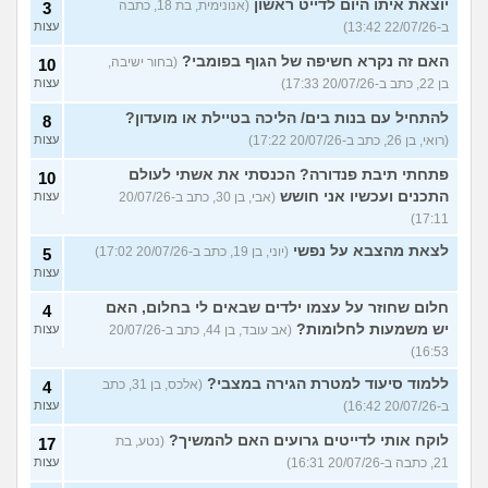
יוצאת איתו היום לדייט ראשון
(אנונימית, בת 18, כתבה
3
ב-22/07/26 13:42)
עצות
האם זה נקרא חשיפה של הגוף בפומבי?
(בחור ישיבה,
10
בן 22, כתב ב-20/07/26 17:33)
עצות
להתחיל עם בנות בים/ הליכה בטיילת או מועדון?
8
(רואי, בן 26, כתב ב-20/07/26 17:22)
עצות
פתחתי תיבת פנדורה? הכנסתי את אשתי לעולם
10
התכנים ועכשיו אני חושש
(אבי, בן 30, כתב ב-20/07/26
עצות
17:11)
לצאת מהצבא על נפשי
(יוני, בן 19, כתב ב-20/07/26 17:02)
5
עצות
חלום שחוזר על עצמו ילדים שבאים לי בחלום, האם
4
יש משמעות לחלומות?
(אב עובד, בן 44, כתב ב-20/07/26
עצות
16:53)
ללמוד סיעוד למטרת הגירה במצבי?
(אלכס, בן 31, כתב
4
ב-20/07/26 16:42)
עצות
לוקח אותי לדייטים גרועים האם להמשיך?
(נטע, בת
17
21, כתבה ב-20/07/26 16:31)
עצות