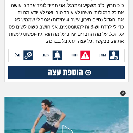
זוגיות
חיפוש שאלות
כ"כ חרוץ, כ"כ משקיע ומתרגל. אני תמיד לומד אחהצ ועושה
|
את כל המטלות. משהו לא עובד טוב, ואני לא יודע מה זה.
היריון ולידה
הרשמה
התחברות
אחי הגדול (סיים תיכון, עשה 4 יחידות) אמר לי שממש לא
כדי לי לרדת וש-3 זה למטומטמים. אני חושב פשוט לשים פס
הורות ומשפחה
על הכל, על מה החברים יגידו, על מה הוא יגיד-ופשוט לעשות
את זה. בבקשה, כל עצה תתקבל בברכה.
מתבגרים
הזמן
דווח
עקוב
נהל
מהבקו"ם... ועד מתי?!
לימודים וסטודנטים
עבודה וקריירה
חברים ואנשים
בית, שכנים ושותפים