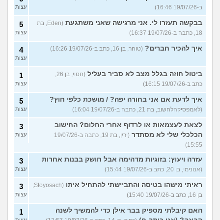
ב-19/07/26 16:46)
עצות
בבקשה תעזרו לי. אני מרגישה שאני משתגעת
(Eden, בת
5
18, כתבה ב-19/07/26 16:37)
עצות
איך להכיר חברים?
(טוהר, בן 16, כתב ב-19/07/26 16:26)
4
עצות
ביטול חוזה בגלל מצב לא סביר בעליל
(חסוי, בן 26,
1
כתב ב-19/07/26 16:15)
עצות
איך לדעת אם אני בחורה יפה? / מושכת כלפי חוץ?
5
(לאמפסיקהלחשוב, בת 21, כתבה ב-19/07/26 16:04)
עצות
לצאת לעצמאות או לרדוף אחרי החלום? החישוב
3
הכלכלי שלי לא מסתדר
(ירין, בת 19, כתבה ב-19/07/26
עצות
15:55)
עזרה ויעוץ: בזוגיות מדהימה אבל חושק בבנות אחרות
3
(אנונימי, בן 20, כתב ב-19/07/26 15:44)
עצות
ראיתי מישהו בטיסה והתביישתי להתחיל איתו
(Stoyosach,
3
בן 16, כתב ב-19/07/26 15:40)
עצות
האם קיבלתי מספיק בבר אילן כדי להמשיך לשנה
1
עצות