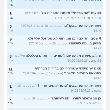
לא משלמת בדייטים
(אלי, בן 29, כתב ב-22/07/26 15:00)
9
עצות
בטעות "התעוררתי" מאחת החברות שלי
(מקווה שלא
8
סוטה, בן 18, כתב ב-22/07/26 14:51)
עצות
ויתור על לוחמה בבקו״ם
(אנונימי, בת 18, כתבה ב-22/07/26
0
14:40)
עצות
6 שנים יחד עם הבן זוג, והוא לא מסתכל עליי ולא
9
חושק בי, מה לעשות?
(כינוי, בת 26, כתבה ב-22/07/26
עצות
14:29)
שילוב משרה מלאה עם לימודים דו חוגיים בכלכלה
(אלון, בן
3
22, כתב ב-22/07/26 14:20)
עצות
האם יש מישהי שמזדהה עם בדידות חברתית
11
כתוצאה ממראה חיצוני?
(אחת, בת 34, כתבה ב-22/07/26
עצות
14:11)
ויתור על לוחמה בבקו״ם מה עושים אחרי?
(אנונימי, בת 18,
1
כתבה ב-22/07/26 14:02)
עצות
בן זוג שמכור לפורנו, מה לעשות?
(אנונימי, בת 19, כתבה
7
ב-22/07/26 13:51)
עצות