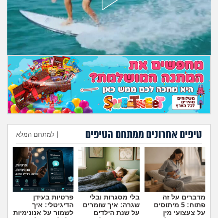
מה שעובר עליי
שומרים על הגוף
פיננסי וכלכלה
בין הסדינים
חיות מחמד
יוקר המחיה
טיפים אחרונים ממתחם הטיפים
|
למתחם המלא
הוספת טיפ
גאווה
מדברים על זה
בלי מסגרות ובלי
פרטיות בעידן
פתוח: 5 מיתוסים
שגרה: איך שומרים
הדיגיטלי: איך
על צעצועי מין
על שנת הילדים
לשמור על אנונימיות