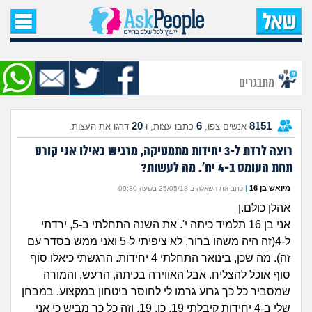
עמוד הבית
שאל שאלה
מתבגרים
שאלות חדשות
20
6
8151
אנשים צפו,
כתבו עצות, ו-
דרגו את העצות.
שאלות שעוררו עניין
רוצה לרדת ל-3 יחידות מתמטיקה, מרגיש כאילו אני קורס
תחת העומס ב-4 יח'. מה לעשות?
עצות חדשות
מיואש בן 16
|
כתב את השאלה ב-25/05/18 בשעה 09:30
מה קורה כאן?
אהלן כולם.ן
אני בן 16 תלמיד כיתה י'. את השנה התחלתי ב-5, ירדתי
מתחם הטיפים
ל-4(זה היה משהו ברור, לא ציפיתי ל-5 ואני ממש בסדר עם
זה). מה שכן, בינואר התחלתי 4 יחידות. הרגשתי כיאלו סוף
מדורים
סוף אוכל להצליח. אבל האווירה בכיתה, הרעש, והמורה
שמסביר כל כך גרוע גרמו לי לחוסר ביטחון במקצוע. במבחן
שלי ב-4 יחידות קיבלתי 19. כן, 19. וזה כל כך מביש כי אני