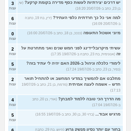
יש דרכים יצירתיות לעשות כסף מדירה בקומת קרקע?
(שי,
3
בן 23, כתב ב-20/07/26 16:20)
עצות
למה אני כל כך חרדתית כלפי העתיד?
(ירין, בת 19, כתבה
6
ב-20/07/26 16:09)
עצות
מיוני אשכול התעופה
(ככככ, בן 18, כתב ב-20/07/26 16:00)
0
עצות
עשיתי מיקרובליידינג לפני חמש שנים ואני מתחרטת על
2
זה
(אנונימית, בת 23, כתבה ב-19/07/26 17:35)
עצות
לימודי כלכלה וניהול ב-2026 האם יהיה לי עתיד בזה?
5
(כפיר, בן 23, כתב ב-19/07/26 17:24)
עצות
מתלבט אם להמשיך במדעי המחשב או להתחיל תואר
2
חדש – אשמח לעצה אמיתית
(מדמח, בן 21, כתב ב-19/07/26
עצות
17:13)
מה הדרך הכי טובה ללמוד למבחן?
(אודי, בן 20, כתב
4
ב-19/07/26 17:04)
עצות
מרגיש אבוד...
(בדוי 30, בן 30, כתב ב-19/07/26 16:55)
5
עצות
בחור עם יותר נסיון מנשק גרוע
(היוש, בת 29, כתבה
6