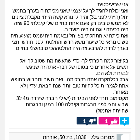
אני שביעיסטית
ואני יכולה להגיד לך על עצמי שאני מכיתה ח בערך בחמש
יחל (הייתי לפני ב3) והיה לי נורא קשה הייתי מקבלת ציונים
לא ממש טובים רק פעם אחת בחיים שלי קיבלתי 90 שזה
היה בכיתה י וגם זה היה מועד ב...
ואת כיתה יא התחלתי ב5 יחל ובאמת היה עומס מזעזע היה
פשוט נוראי כל שיעור נושא חדש והחלטתי לפני חודש וחצי
בערך לרדת לארבע וזה היה החלטההכי טובהשלי בחיים
בקיצור למה חפרתי לך- כדי שתעשה מה שטוב לך ואל
תשים על אחרים כי בסופו של דבר- אתה זה שניגש
לבגרות ולא הם.
אבל בכלמקרה אתה רקבכיתה י ואם תשב ותחרוש בחופש
אתה לגמרי תוכל להיות טוב יותר שנה הבאה. עדיין לא
מאוחר.
מקסימום תרד לפני הבגרות (יש לי חברה שירדה מ4 ל3
שבוע וחצי לפני הבגרות וקיבלה 100 במגן ובבגרות
שהייתה אתמול)
1
1
ממרום גילי.._1838, בת 50, אורחת