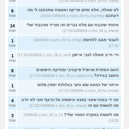
(מישהי, בת 16, כתבה ב-04/08/26 13:05)
עצות
לא שאלה, אלא סתם פריקה ואשמח שתכתבו לי מה
6
דעתכם
(נפוליטנה, בת 23, כתבה ב-03/08/26 18:04)
עצות
אחותי שוכבת עם מלא גברים וזה מוריד מהכבוד שלי
14
(מישהו, בן 20, כתב ב-03/08/26 17:53)
עצות
לעבור מגוב ללוחמה
(קולית, בת 20, כתבה ב-03/08/26
1
17:42)
עצות
היי חייב שאלה לגבי אייפון
(ליעוז, בן 28, כתב ב-03/08/26 17:33)
1
עצות
האם הסתרת פרופיל פיקטיבי ומחיקת חיפושים
8
נחשב בגידה?
(בדרןהסקרן, בן 33, כתב ב-03/08/26 17:24)
עצות
איחור של כמעט שש וחצי בגלולות יסמין פלוס
1
(סנאית, בת 18, כתבה ב-03/08/26 17:13)
עצות
אני די בטוח שאני נמצא איפשהו על הרצף ואני לא יודע
4
מה לעשות עם זה
(אנונימי, בן 18, כתב ב-03/08/26 17:02)
עצות
מה לעשות במקרה המוזר שלי?
(דן, בן 42, כתב ב-03/08/26
3
16:53)
עצות