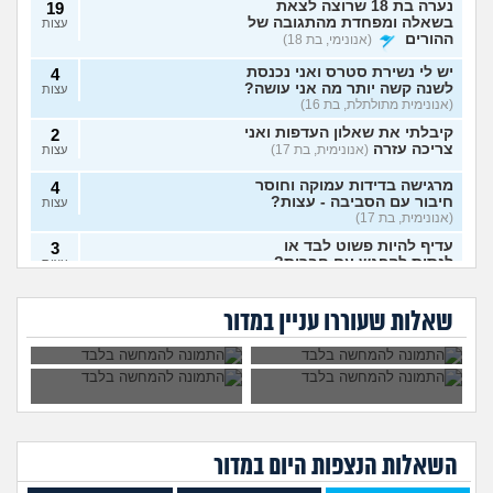
נערה בת 18 שרוצה לצאת
19
בשאלה ומפחדת מהתגובה של
עצות
ההורים
(אנונימי, בת 18)
יש לי נשירת סטרס ואני נכנסת
4
לשנה קשה יותר מה אני עושה?
עצות
(אנונימית מתולתלת, בת 16)
קיבלתי את שאלון העדפות ואני
2
צריכה עזרה
(אנונימית, בת 17)
עצות
מרגישה בדידות עמוקה וחוסר
4
חיבור עם הסביבה - עצות?
עצות
(אנונימית, בת 17)
עדיף להיות פשוט לבד או
3
לנסות להפגש עם חברות?
עצות
האם כל בני האדם
האם לצאת למסע
(אנונימית, בת 17)
צריכים להעמיד
פולין?
איך לפרוש מהבית
אמר שמסובך יותר
צאצאים?
האם לפרוש מהכינור?
7
ספר?
אצלו לספר להורים כי
שאלות שעוררו עניין במדור
הם רואים ישר
עצות
(nono, בת 15)
לחתונה, זה לגיטימי או
לא?
איך לומר להורים שאני רוצה
9
להיות חילוני?
(אהרן, בן 17)
עצות
אני מתבייש ולא יודע מה
3
לעשות בקיץ בים או בריכה
עצות
(אנונימי, בן 13)
השאלות הנצפות ה
יום
במדור
אם אני כותב למנהלת או פותח
5
עליהם אירוע במשטרה כמה זה
עצות