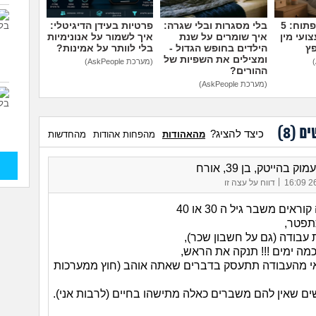
מדברים על זה פתוח: 5
בלי מסגרות ובלי שגרה:
פרטיות בעידן הדיגיטלי:
ועי מין
איך שומרים על שנת
איך לשמור על אנונימיות
פץ
הילדים בחופש הגדול -
בלי לוותר על אמינות?
ומצילים את השפיות של
(מערכת AskPeople)
ההורים?
(מערכת AskPeople)
ים (
8
)
כיצד להציג?
מהאהודות
מהפחות אהודות
מהחדשות
ק בהייטק, בן 39, אורח
|
26/
דווח על עצה זו
ראים משבר גיל ה 30 או 40
תפטר,
עבודה (גם על חשבון שכר),
מה ימים !!! תנקה את הראש,
י מהעבודה תתעסק בדברים שאתה אוהב (חוץ ממערכות
ם שאין להם משברים כאלה מתישהו בחיים (לרבות אני).