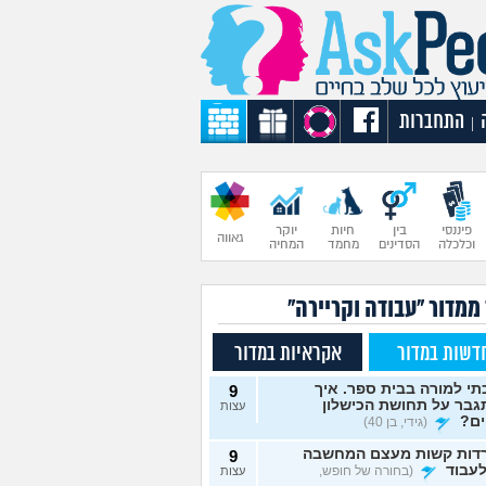
התחברות
|
פיננסי
בין
חיות
יוקר
גאווה
וכלכלה
הסדינים
מחמד
המחיה
ממדור "עבודה וקריירה"
דשות במדור
אקראיות במדור
י למורה בבית ספר. איך
9
גבר על תחושת הכישלון
עצות
ים?
(גידי, בן 40)
דות קשות מעצם המחשבה
9
עבוד
(בחורה של חופש,
עצות