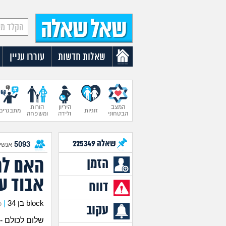
שאלות חדשות
עוררו עניין
המצב
היריון
הורות
זוגיות
מתבגרים
הבטחוני
ולידה
ומשפחה
שאלה
225349
5093
אנשים
האם לה
הזמן
אבוד עצ
דווח
block בן 34
|
כת
עקוב
שלום לכולם -