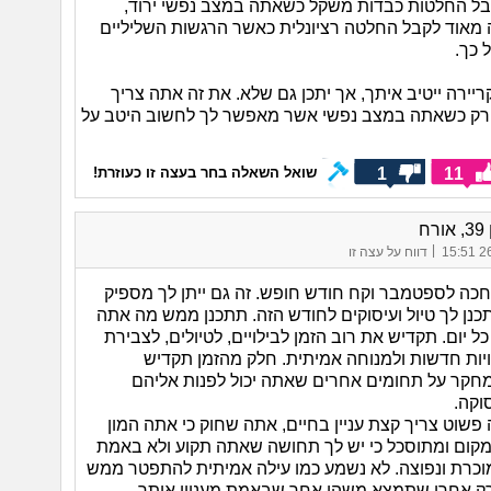
ל החלטות כבדות משקל כשאתה במצב נפשי ירוד,
אוד לקבל החלטה רציונלית כאשר הרגשות השליליים
 כך.
קריירה ייטיב איתך, אך יתכן גם שלא. את זה אתה צריך
 רק כשאתה במצב נפשי אשר מאפשר לך לחשוב היטב על
1
11
שואל השאלה בחר בעצה זו כעוזרת!
רח
|
26/
דווח על עצה זו
כה לספטמבר וקח חודש חופש. זה גם ייתן לך מספיק
כנן לך טיול ועיסוקים לחודש הזה. תתכנן ממש מה אתה
ל יום. תקדיש את רוב הזמן לבילויים, לטיולים, לצבירת
רויות חדשות ולמנוחה אמיתית. חלק מהזמן תקדיש
קר על תחומים אחרים שאתה יכול לפנות אליהם
וקה.
שוט צריך קצת עניין בחיים, אתה שחוק כי אתה המון
מקום ומתוסכל כי יש לך תחושה שאתה תקוע ולא באמת
וכרת ונפוצה. לא נשמע כמו עילה אמיתית להתפטר ממש
רק אחרי שתמצא משהו אחר שבאמת מעניין אותך.