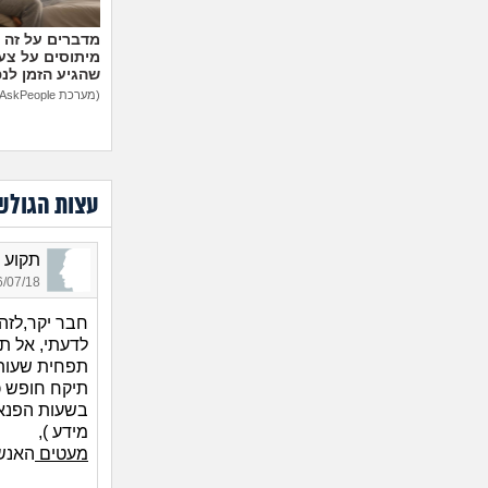
מיתוסים על צעצ
שהגיע הזמן לנ
(מערכת AskPeople)
עצות הגולש
תקוע עמו
07/18 16:09
חבר יקר,לזה קו
לדעתי, אל ת
תפחית שעות 
תיקח חופש כ
בשעות הפנא
מידע
),
מעטים
האנשי