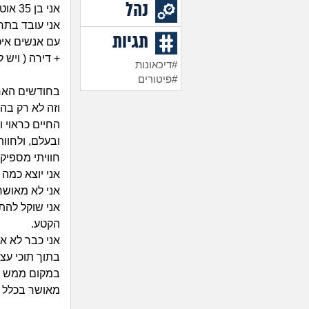
נהל
אני בן 35 אוטוטו, רווק מאיזור המרכז.
אני עובד בתח
תגיות
עם אנשים איכ
+ דירה ( ויש 
#דיכאונות
#פיטורים
בחודשים האחר
וזה לא רק בה
החיים כראוי ו
ובעלם, ולחוות
חוויתי מספיק 
אני יוצא כמה 
אני לא מאושר
אני שוקל להת
הקטע.
אני כבר לא א
בתוך תוכי עצ
במקום ממש טוב
מאושר בכלל בכ