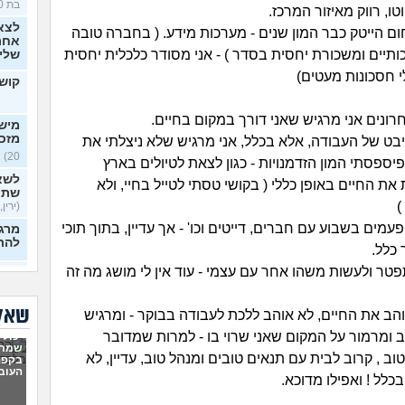
בת 30)
לצא
ום הייטק כבר המון שנים - מערכות מידע. ( בחברה טובה
אחרי
ותיים ומשכורת יחסית בסדר ) - אני מסודר כלכלית יחסית
שלי
לי חסכונות מעטים)
קושי
ונים אני מרגיש שאני דורך במקום בחיים.
מישה
מזכ
יבט של העבודה, אלא בכלל, אני מרגיש שלא ניצלתי את
20)
פיספסתי המון הזדמנויות - כגון לצאת לטיולים בארץ
לשא
 את החיים באופן כללי ( בקושי טסתי לטייל בחיי, ולא
שתי
)
(ירין, 
פעמים בשבוע עם חברים, דייטים וכו' - אך עדיין, בתוך תוכי
מרגי
להת
 כלל.
פטר ולעשות משהו אחר עם עצמי - עוד אין לי מושג מה זה
איך
כפות
בלי 
שאלו
והב את החיים, לא אוהב ללכת לעבודה בבוקר - ומרגיש
20)
ב ומרמור על המקום שאני שרוי בו - למרות שמדובר
יכולי
ניסי
שמתי
לעב
 , קרוב לבית עם תנאים טובים ומנהל טוב, עדיין, לא
בקפה
מרגי
העוב
לל ! ואפילו מדוכא.
22)
הכש