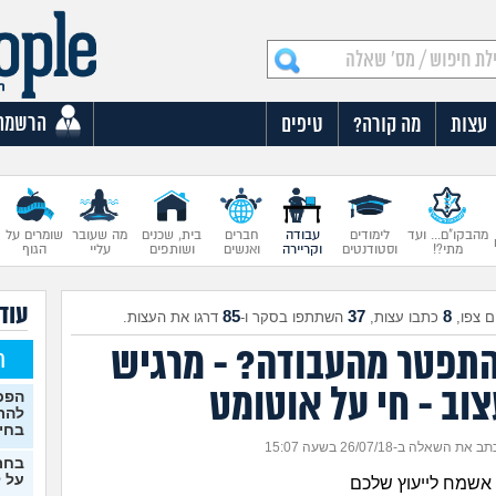
הרשמה
עצות
מה קורה?
טיפים
מהבקו"ם... ועד
לימודים
עבודה
חברים
בית, שכנים
מה שעובר
שומרים על
מתי?!
וסטודנטים
וקריירה
ואנשים
ושותפים
עליי
הגוף
עוד 
85
37
8
 צפו,
כתבו עצות,
השתתפו בסקר ו-
דרגו את העצות.
תפטר מהעבודה? - מרגיש
ח
וב - חי על אוטומט
הפכת
להת
בחי
ב את השאלה ב-26/07/18 בשעה 15:07
בחר
על ל
 אשמח לייעוץ שלכם