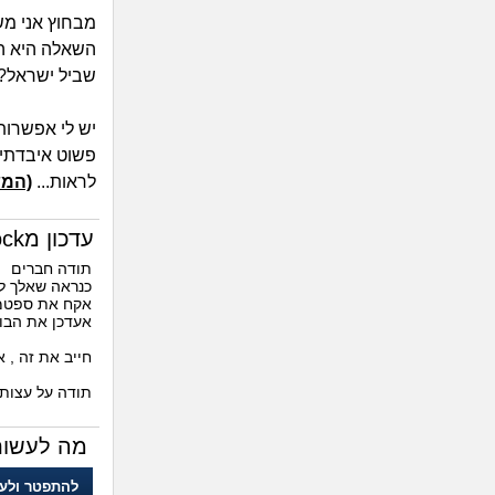
מבחוץ אני מש
השאלה היא הא
שביל ישראל? 
יש לי אפשרות
פשוט איבדתי כ
לראות...
(המש
עדכון מblock, שואל השאלה
תודה חברים
כנראה שאלך לכ
אקח את ספטמב
אעדכן את הבו
חייב את זה , 
תודה על עצותי
מה לעשות
להתפטר ולעש