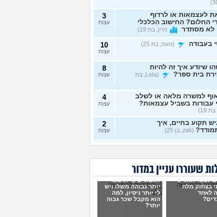
ת לעצמאות או לרדוף
3
 החלום? החישוב הכלכלי
עצות
 לא מסתדר
(ירין, בת 19)
 בעבודה
(נועה, בת 25)
10
עצות
ו שיודע איך זה להיות
8
ירת בית ספר?
(Lola, בת
עצות
וף למשרה מלאה או לשלב
4
 עבודות בשביל עצמאות?
עצות
בת 19)
ש תקוע בחיים, איך
2
מודד?
(zak, בן 25)
עצות
 לעשות כסף מתמונות של
7
 רגליים בצורה אנונימית
עצות
שיגלו אותי?
(אליס, בת
ת שעוררו עניין במדור
ם לפטר אותי כי
הגשתי ציפיית שכר
תי כמעט הכול בקשר
4
 בצחוק מלח
יותר גבוהה משלו ויש
ודה סלאש לימודים
עצות
 לאחד
לי יותר ניסיון, למה
שה שאין עתיד
(אנונימית, בת
דים?
הוא מקבל שכר גבוה
יותר?
רה מעשית לעבודה