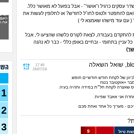
סוצי
דר עסקים כרגיל ו"אושר" - אבל בפועל לא מאושר כלל.
(סטודנ
ם להתפטר ולטוס לחו"ל לחודש? או לחלופין לעשות את
אני 
האם 
( עם עוד מישהו שאמצא לי )
עצמ
את ה
עבוד
 להתקדם בעבודה, לצאת לקורס כלשהו שהציעו לי, אבל
תורי
23)
ל עניין בתחומי - ובחיים באופן כללי - כבר לא נהנה
מכינ
ך)
עבוד
17:46
השא
תורי
26/07/18
22)
יוון של לקחת חודש חודשיים חופש.
בת 26 מרגישה אבודה
ר +אוקטובר בטח
26)
ס שאצרה לקחת חל״ת במידה ותהיה בעיה.
1
קרי
אחרת אני אאבד שפיות.
(מתעני
כם - מעריך כל אחד ואחת מכם
2
מחפ
למר
לרופ
?
(מרפא
3
במה
9
ות טיול