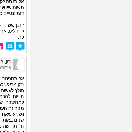
אל תנסה לקב
משום שקשה מ
דומיננטיים כל
יתכן ששינוי 
להחליט, אך
כך.
רון, בן 39, או
07/18 15:51
אל תתפטר. ח
זמן מראש לת
הולך לעשות כ
חוויות, להכ
למחשבה ולמח
מבחינת תעס
נשמע שאתה פ
שנים באותו 
חי. תחושה מ
עכשיו, אלא 