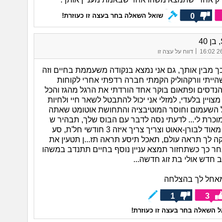
0
שואל השאלה בחר בעצה זו כעוזרת!
|
26/
דווח על עצה זו
 כך מבין אותך, גם אני נמצא בנקודה משעממת בחיים וזה
הייתי וורקהוליק הקמתי חברה רדפתי אחרי לקוחות
הנדסים ופתאום בוקר אחד הורדתי את הרגל מהגז והכל
צויין בלעדי, למזלי אני יכול להתבטל לשאר חיי ולחיות
 השעמום וחוסר המוטיבציה והתחושת אוטומט שאתה
וכרת לי... לדעתי נסה לדבר עם הבוס שלך, תבהיר ש
שאתה קרוב מאוד לבורן-אאוט וצריך צריך איזה 3 חודשי חל'ת, סע
ה לך תראה עולם, תאכל תיסע תראה תז...ן תטעין את
ר כך כשתחזור תמצא עניין נוסף בחיים תתנדב במשהו
חדש אולי בת זוג חדשה...
מאחל לך בהצלחה
1
3
 השאלה בחר בעצה זו כעוזרת!