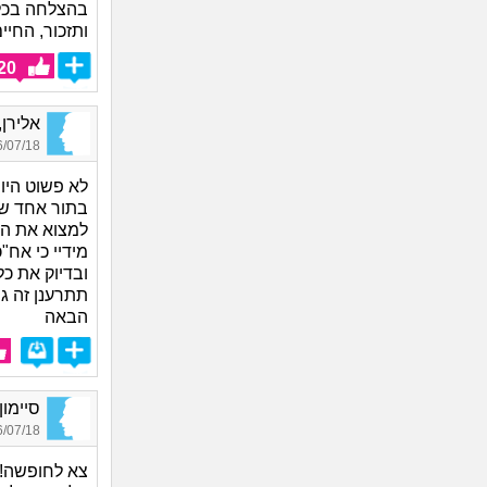
בהצלחה בכל
ותזכור, החיי
20
אלירן, ב
07/18 15:44
לא פשוט היו
בתור אחד שט
למצוא את האי
מידיי כי אח
ובדיוק את כ
תתרענן זה ג
הבאה
סיימון, 
07/18 16:05
צא לחופשה! 