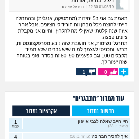
ריצ'ל, בת 18, אורחת
|
01/05/19 22:30
דווח על עצה זו
תאמת גם אני ב5 יחידות (מתמטיקה, אנגלית) ובהתחלה
הייתי לחוצה מכל מבחן וזה הוריד לי הציונים, אבל אחרי
איזה שנה קלטתי שאין לי מה להלחץ , והיום אני מקבלת
ציונים פצצה.
תתרגלי נשימות, אני חושבת שזה נובע מפרפקצונסטיות,
תרגעי ותכניסי לעצמך למוח שיש גברים שלא תמיד
מקבלים 100 וגם לפעמים 90 ו80 זה בסדר, ואני בטוחה
שזה יעזור לך.
1
0
עוד ממדור "מתבגרים"
חדשות במדור
אקראיות במדור
היי חייב שאלה לגבי אייפון
1
(ליעוז, בן 28)
עצות
איך להכיר חברים?
(טוהר, בן 16)
4