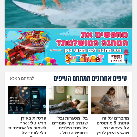
מה שעובר עליי
שומרים על הגוף
פיננסי וכלכלה
בין הסדינים
חיות מחמד
טיפים אחרונים ממתחם הטיפים
|
למתחם המלא
יוקר המחיה
הוספת טיפ
גאווה
מדברים על זה
בלי מסגרות ובלי
פרטיות בעידן
פתוח: 5 מיתוסים
שגרה: איך שומרים
הדיגיטלי: איך
על צעצועי מין
על שנת הילדים
לשמור על אנונימיות
שהגיע הזמן לנפץ
בחופש הגדול -
בלי לוותר על