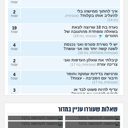
עצות
איך לחתוך ממישהו בלי
2
להעליב אותו בקלות?
(אנונימית,
עצות
בת 14)
נערה בת 18 שרוצה לצאת
19
בשאלה ומפחדת מהתגובה של
עצות
ההורים
(אנונימי, בת 18)
יש לי נשירת סטרס ואני נכנסת
4
לשנה קשה יותר מה אני עושה?
עצות
(אנונימית מתולתלת, בת 16)
קיבלתי את שאלון העדפות ואני
2
צריכה עזרה
(אנונימית, בת 17)
עצות
מרגישה בדידות עמוקה וחוסר
4
חיבור עם הסביבה - עצות?
עצות
(אנונימית, בת 17)
עדיף להיות פשוט לבד או
3
לנסות להפגש עם חברות?
עצות
האם כל בני האדם
האם לצאת למסע
(אנונימית, בת 17)
צריכים להעמיד
פולין?
איך לפרוש מהבית
אמר שמסובך יותר
צאצאים?
האם לפרוש מהכינור?
7
ספר?
אצלו לספר להורים כי
שאלות שעוררו עניין במדור
הם רואים ישר
עצות
(nono, בת 15)
לחתונה, זה לגיטימי או
לא?
איך לומר להורים שאני רוצה
9
להיות חילוני?
(אהרן, בן 17)
עצות