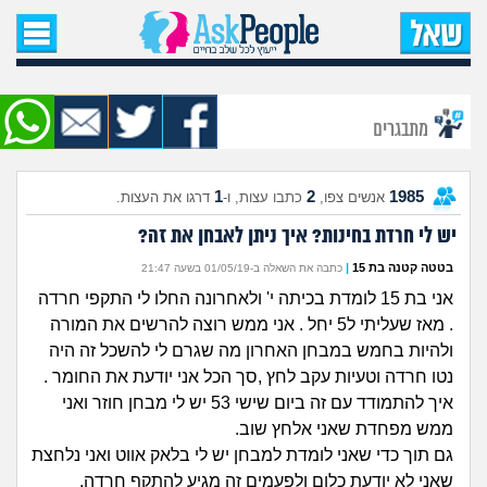
עמוד הבית
שאל שאלה
מתבגרים
שאלות חדשות
1
2
1985
אנשים צפו,
כתבו עצות, ו-
דרגו את העצות.
שאלות שעוררו עניין
יש לי חרדת בחינות? איך ניתן לאבחן את זה?
עצות חדשות
בטטה קטנה בת 15
|
כתבה את השאלה ב-01/05/19 בשעה 21:47
אני בת 15 לומדת בכיתה י' ולאחרונה החלו לי התקפי חרדה
מה קורה כאן?
. מאז שעליתי ל5 יחל . אני ממש רוצה להרשים את המורה
ולהיות בחמש במבחן האחרון מה שגרם לי להשכל זה היה
מתחם הטיפים
נטו חרדה וטעיות עקב לחץ ,סך הכל אני יודעת את החומר .
איך להתמודד עם זה ביום שישי 53 יש לי מבחן חוזר ואני
ממש מפחדת שאני אלחץ שוב.
מדורים
גם תוך כדי שאני לומדת למבחן יש לי בלאק אווט ואני נלחצת
שאני לא יודעת כלום ולפעמים זה מגיע להתקף חרדה.