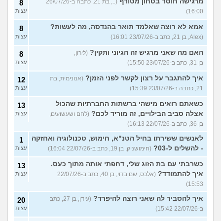
מרגישה חוסר בטחון מטורף
(.., בת 21, כתבה ב-26/07/26
8
16:00)
עצות
אמא לא רוצה שאלמד תואר בהנדסה, מה לעשות?
8
(Alex, בן 21, כתב ב-23/07/26 16:01)
עצות
האם מה שאני מרגיש זה הגיוני ותקין?
(לירון,
8
בן 31, כתב ב-23/07/26 15:50)
עצות
איך להתגבר על רצון לקשר לפני הזמן?
(אנונימית, בת
12
21, כתבה ב-23/07/26 15:39)
עצות
כשאתם רואים מישהי ברשתות החברתיות שהכול
13
אצלה סביב הבילויים, זה מוריד לכם?
(לחם ושעשועים,
עצות
בן 36, כתב ב-22/07/26 16:13)
לאנשים ששירתו בחיל הטנ"א, חימוש, טכנולוגיה ואחזקה
1
- להשלים ל-03?
(חימושניק, בן 19, כתב ב-22/07/26 16:04)
עצות
כשרבתי עם בת הזוג שלי, דחפתי אותה מתוך כעס.
13
איך להתמודד?
(אלכס, שם בדוי, בן 40, כתב ב-22/07/26
עצות
15:53)
איך להסביר לה שאני רוצה להיפרד?
(עידן, בן 27, כתב
20
ב-22/07/26 15:42)
עצות