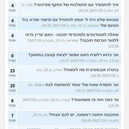
איך להתמודד עם ההשלכות של התקף פסיכוטי?
(ג'וני, בן
4
24, כתב ב-29/07/26 16:14)
עצות
מבואס שלא היה לי אומץ להתחיל עם מישהי שהיא בול
4
הטעם שלי
(אנונימי, בן 25, כתב ב-29/07/26 16:05)
עצות
שאלה לסטודנטים ולמהנדסי תוכנה - האם עדיין כדאי
4
ללמוד הנדסת תוכנה?
(אסראא, בת 18, כתבה ב-29/07/26
עצות
15:56)
אני כרגע רלשית האם אפשר לצאת קצונה במשאן?
0
(טל11, בת 19, כתבה ב-26/07/26 16:47)
עצות
בחורה אובססיבית מה לעשות?
(אלירן, בן 30, כתב
13
ב-26/07/26 16:36)
עצות
אני חושדת שאח שלי עומד להסתפח לכת
(Sister, בת
10
29, כתבה ב-26/07/26 16:27)
עצות
עד כמה חזה זה משמעותי?
(נערה, בת 16, כתבה ב-26/07/26
6
16:18)
עצות
מתכננת חתונה ראשונה, יש לכם עצות?
(א, בת 28,
7
כתבה ב-26/07/26 16:09)
עצות