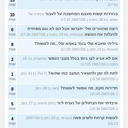
17:56)
עצות
בחרדות קשות מעצם המחשבה על לעבוד
(בחורה של
10
חופש, בת 30, כתבה ב-29/07/26 17:47)
עצות
רוצה שההורים שלי יתגרשו אבל הם לא וגם מפחדת
6
להעלות את הנושא
(אנונימית, בת 23, כתבה ב-29/07/26 17:36)
עצות
גיליתי שאבא שלי בוגד באמא שלי, מה לעשות?
8
(אנונימי, בן 13, כתב ב-29/07/26 17:25)
עצות
אם לא אגיע לצו גיוס בגלל מצבי הנפשי
(מלשבית, בת 18,
2
כתבה ב-29/07/26 17:05)
עצות
לתת לה זמן ולהשאיר המצב כמו שהוא?
(Flo-T, בן 41, כתב
1
ב-29/07/26 16:56)
עצות
תדירות סקס, מה אפשר לעשות?
(נשוי, בן 28, כתב
8
ב-29/07/26 16:45)
עצות
איבדתי את הבתולים על נערת ליווי
(סתם מישהו, בן 17, כתב
5
ב-29/07/26 16:34)
עצות
לעשות קרחת ולשים פאה
(אנונימי, בן 20, כתב ב-29/07/26
4
16:23)
עצות