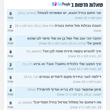
(מבולבלת בת 17, בת 17)
שאלות חדשות ב
חרדי שרוצה להיות חילוני איך
7
לומר להורים?
(אהרן, בן 16)
עצות
אני חתום בחיל הטנא, יש אפשרות לצאת?
(עתודאי, בן 19,
0
כתב לפני כ-16 שעות)
עצות
מתמטיקה בגרות ומגן
(אנןנימי,
5
בת 17)
עצות
הצבת גבולות מול אחות בוגרת
(גיל שואל, בן 30, כתב לפני כ-16
2
שעות)
עצות
מתלבטת לגבי שנה הבאה
5
עצות
(Girl, בת 17)
החבר הכי טוב שלי ושל בן זוג שלי סיפר לנו שהוא
8
מאונן עלי
(בדויה, בת 23, כתבה לפני כ-16 שעות)
עצות
סדרת ילדות שאני לא מצליח
4
למצוא
(יונתן, בן 18)
עצות
איך להנגיש בקשה מינית שונה לבן זוג?
(חוששצ, בת
8
יש בנינו מתח אבל אני לא
6
23, כתבה לפני כ-16 שעות)
עצות
מצליחה להבין מה לעשות?
עצות
(לחוצה, בת 16)
איך המצב שלי כלכלית נחשב? טוב? או גרוע
(ירין, בת
2
19, כתבה לפני כ-16 שעות)
עצות
הברזתי לעצמי או שהצלתי את
4
הכבוד שלי?
(כפיר, בן 14)
עצות
דילמה לגבי בחירת מקום לימודים גבוהים
(עדי, בת 18,
5
כתבה לפני כ-16 שעות)
עצות
עוד שאלות חדשות במדור
סימן שהקשר כבר לא בריא ועדיף להיפרד?
(אתלט
4
לשעבר, בן 24, כתב לפני כ-17 שעות)
עצות
מה דעתכם על מסלול מודאל בחיל המודיעין?
(צגצגצג, בן
0
18, כתב לפני כ-17 שעות)
עצות