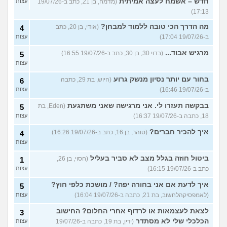
חדש – אשמח לעצה אמיתית
(מדמח, בן 21, כתב ב-19/07/26
עצות
17:13)
מה הדרך הכי טובה ללמוד למבחן?
(אודי, בן 20, כתב
4
ב-19/07/26 17:04)
עצות
מרגיש אבוד...
(בדוי 30, בן 30, כתב ב-19/07/26 16:55)
5
עצות
בחור עם יותר נסיון מנשק גרוע
(היוש, בת 29, כתבה
6
ב-19/07/26 16:46)
עצות
בבקשה תעזרו לי. אני מרגישה שאני משתגעת
(Eden, בת
5
18, כתבה ב-19/07/26 16:37)
עצות
איך להכיר חברים?
(טוהר, בן 16, כתב ב-19/07/26 16:26)
4
עצות
ביטול חוזה בגלל מצב לא סביר בעליל
(חסוי, בן 26,
1
כתב ב-19/07/26 16:15)
עצות
איך לדעת אם אני בחורה יפה? / מושכת כלפי חוץ?
5
(לאמפסיקהלחשוב, בת 21, כתבה ב-19/07/26 16:04)
עצות
לצאת לעצמאות או לרדוף אחרי החלום? החישוב
3
הכלכלי שלי לא מסתדר
(ירין, בת 19, כתבה ב-19/07/26
עצות