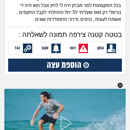
זוגיות
חיפוש שאלות
בכל המקצועות לפני מבחן היה לי לחץ אבל הוא היה די
|
נורמלי רק מאז שעליתי ל5 יחל התחלתי לקבל התקפים .
היריון ולידה
הרשמה
התחברות
אשמח לעצות , טיפים ,ודרכי התמודדות שונים
הורות ומשפחה
בטטה קטנה צירפה תמונה לשאלתה :
מתבגרים
הזמן
דווח
עקוב
נהל
מהבקו"ם... ועד מתי?!
לימודים וסטודנטים
עבודה וקריירה
חברים ואנשים
בית, שכנים ושותפים