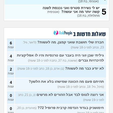
3
(אנונימי, בת 18)
עצות
יש לי נשירת סטרס ואני נכנסת לשנה
5
רוצה להיות מבין האנשים
קשה יותר מה אני עושה?
(אנונימית
1
היפים בעולם
מתולתלת, בת 16)
(היי, בן 20)
עצות
אני מבית חרדי ויש לי חבר, איך
3
להפטר מרגשות אשם?
עצות
(מבולבלת בת 17, בת 17)
שאלות חדשות ב
חרדי שרוצה להיות חילוני איך
7
לומר להורים?
(אהרן, בן 16)
עצות
חברה שלי חושבת שאני קמצן, מה לעשות?
(ליאור, גיל:
6
23, נכתב לפני כ-18 שעות)
עצות
מתמטיקה בגרות ומגן
(אנןנימי,
5
בת 17)
עצות
גיליתי שבן זוגי היה בעבר עם טרנסיות והיו לו אפליקציות
4
להיכרויות גברים
(שושנה, בת 37, כתבה לפני כ-18 שעות)
עצות
מתלבטת לגבי שנה הבאה
5
עצות
(Girl, בת 17)
לא יודע כבר מה לעשות?
(בן אדם, בן 18, כתב לפני כ-18 שעות)
2
עצות
סדרת ילדות שאני לא מצליח
4
למצוא
(יונתן, בן 18)
עצות
תהיתם פעם מה הכוונה שמישהו בלע את הלשון?
4
יש בנינו מתח אבל אני לא
6
(מיכל, גיל: 18, נכתב לפני כ-18 שעות)
עצות
מצליחה להבין מה לעשות?
עצות
(לחוצה, בת 16)
אני רוצה לטוס לבד אבל ההורים לא מרשים
(כ, בן 21, כתב
0
לפני כ-19 שעות)
עצות
הברזתי לעצמי או שהצלתי את
4
הכבוד שלי?
(כפיר, בן 14)
עצות
חימושניק בגדוד הנדסה קרבית פרופיל 72?
(מוהנדס, בן 20,
0
כתב לפני כ-19 שעות)
עצות