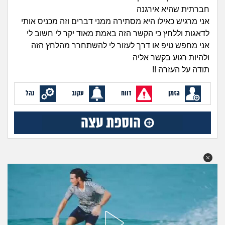
זוגיות
חיפוש שאלות
חברתית שהיא אירגנה
|
אני מרגיש כאילו היא מסתירה ממני דברים וזה מכניס אותי
היריון ולידה
הרשמה
התחברות
לדאגות וללחץ כי הקשר הזה באמת מאוד יקר לי חשוב לי
אני מחפש טיפ או דרך לעזור לי להשתחרר מהלחץ הזה
הורות ומשפחה
ולהיות רגוע בקשר אליה
תודה על העזרה !!
מתבגרים
הזמן
דווח
עקוב
נהל
מהבקו"ם... ועד מתי?!
לימודים וסטודנטים
עבודה וקריירה
חברים ואנשים
בית, שכנים ושותפים