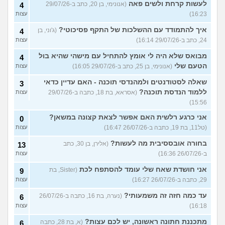
לעשות קרחת ולשים פאה
(אנונימי, בן 20, כתב ב-29/07/26
4
16:23)
עצות
איך להתמודד עם ההשלכות של התקף פסיכוטי?
(ג'וני, בן
4
24, כתב ב-29/07/26 16:14)
עצות
מבואס שלא היה לי אומץ להתחיל עם מישהי שהיא בול
4
הטעם שלי
(אנונימי, בן 25, כתב ב-29/07/26 16:05)
עצות
שאלה לסטודנטים ולמהנדסי תוכנה - האם עדיין כדאי
3
ללמוד הנדסת תוכנה?
(אסראא, בת 18, כתבה ב-29/07/26
עצות
15:56)
אני כרגע רלשית האם אפשר לצאת קצונה במשאן?
0
(טל11, בת 19, כתבה ב-26/07/26 16:47)
עצות
בחורה אובססיבית מה לעשות?
(אלירן, בן 30, כתב
13
ב-26/07/26 16:36)
עצות
אני חושדת שאח שלי עומד להסתפח לכת
(Sister, בת
9
29, כתבה ב-26/07/26 16:27)
עצות
עד כמה חזה זה משמעותי?
(נערה, בת 16, כתבה ב-26/07/26
6
16:18)
עצות
מתכננת חתונה ראשונה, יש לכם עצות?
(א, בת 28, כתבה
6