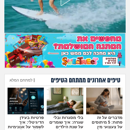
מה שעובר עליי
שומרים על הגוף
פיננסי וכלכלה
בין הסדינים
חיות מחמד
יוקר המחיה
טיפים אחרונים ממתחם הטיפים
|
למתחם המלא
הוספת טיפ
גאווה
מדברים על זה
בלי מסגרות ובלי
פרטיות בעידן
פתוח: 5 מיתוסים
שגרה: איך שומרים
הדיגיטלי: איך
על צעצועי מין
על שנת הילדים
לשמור על אנונימיות