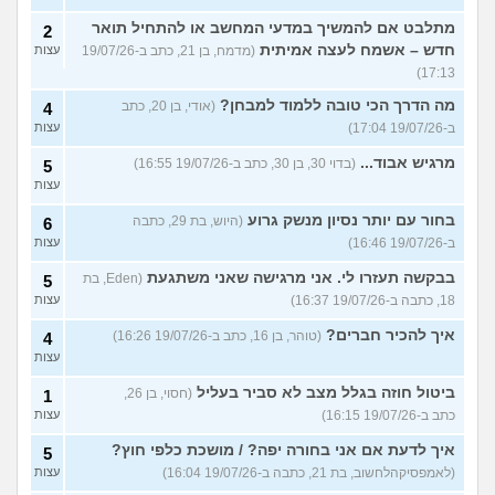
מתלבט אם להמשיך במדעי המחשב או להתחיל תואר
2
חדש – אשמח לעצה אמיתית
(מדמח, בן 21, כתב ב-19/07/26
עצות
17:13)
מה הדרך הכי טובה ללמוד למבחן?
(אודי, בן 20, כתב
4
ב-19/07/26 17:04)
עצות
מרגיש אבוד...
(בדוי 30, בן 30, כתב ב-19/07/26 16:55)
5
עצות
בחור עם יותר נסיון מנשק גרוע
(היוש, בת 29, כתבה
6
ב-19/07/26 16:46)
עצות
בבקשה תעזרו לי. אני מרגישה שאני משתגעת
(Eden, בת
5
18, כתבה ב-19/07/26 16:37)
עצות
איך להכיר חברים?
(טוהר, בן 16, כתב ב-19/07/26 16:26)
4
עצות
ביטול חוזה בגלל מצב לא סביר בעליל
(חסוי, בן 26,
1
כתב ב-19/07/26 16:15)
עצות
איך לדעת אם אני בחורה יפה? / מושכת כלפי חוץ?
5
(לאמפסיקהלחשוב, בת 21, כתבה ב-19/07/26 16:04)
עצות