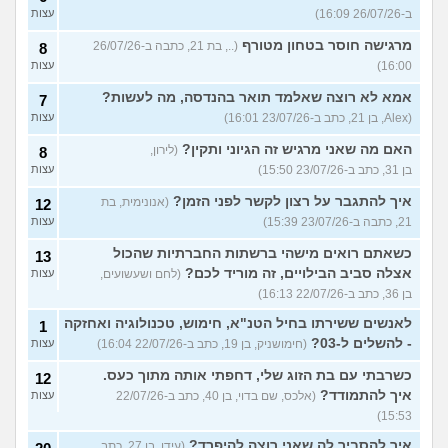
ב-26/07/26 16:09)
עצות
מרגישה חוסר בטחון מטורף
(.., בת 21, כתבה ב-26/07/26
8
16:00)
עצות
אמא לא רוצה שאלמד תואר בהנדסה, מה לעשות?
7
(Alex, בן 21, כתב ב-23/07/26 16:01)
עצות
האם מה שאני מרגיש זה הגיוני ותקין?
(לירון,
8
בן 31, כתב ב-23/07/26 15:50)
עצות
איך להתגבר על רצון לקשר לפני הזמן?
(אנונימית, בת
12
21, כתבה ב-23/07/26 15:39)
עצות
כשאתם רואים מישהי ברשתות החברתיות שהכול
13
אצלה סביב הבילויים, זה מוריד לכם?
(לחם ושעשועים,
עצות
בן 36, כתב ב-22/07/26 16:13)
לאנשים ששירתו בחיל הטנ"א, חימוש, טכנולוגיה ואחזקה
1
- להשלים ל-03?
(חימושניק, בן 19, כתב ב-22/07/26 16:04)
עצות
כשרבתי עם בת הזוג שלי, דחפתי אותה מתוך כעס.
12
איך להתמודד?
(אלכס, שם בדוי, בן 40, כתב ב-22/07/26
עצות
15:53)
איך להסביר לה שאני רוצה להיפרד?
(עידן, בן 27, כתב