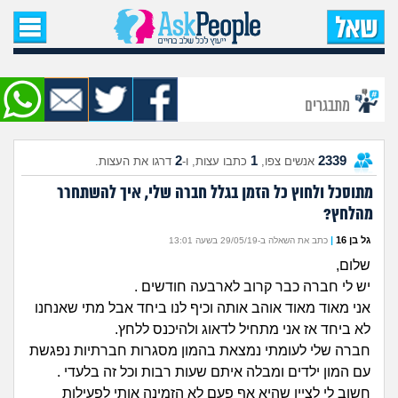
עמוד הבית
שאל שאלה
מתבגרים
שאלות חדשות
2
1
2339
אנשים צפו,
כתבו עצות, ו-
דרגו את העצות.
שאלות שעוררו עניין
מתוסכל ולחוץ כל הזמן בגלל חברה שלי, איך להשתחרר
מהלחץ?
עצות חדשות
גל בן 16
|
כתב את השאלה ב-29/05/19 בשעה 13:01
מה קורה כאן?
שלום,
יש לי חברה כבר קרוב לארבעה חודשים .
מתחם הטיפים
אני מאוד מאוד אוהב אותה וכיף לנו ביחד אבל מתי שאנחנו
לא ביחד אז אני מתחיל לדאוג ולהיכנס ללחץ.
מדורים
חברה שלי לעומתי נמצאת בהמון מסגרות חברתיות נפגשת
עם המון ילדים ומבלה איתם שעות רבות וכל זה בלעדי .
חשוב לי לציין שהיא אף פעם לא הזמינה אותי לפעילות