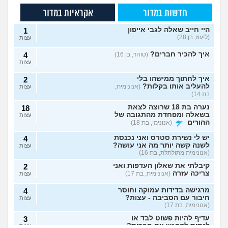
חדשות במדור
אקראיות במדור
היי חייב שאלה לגבי אייפון
1
(ליעוז, בן 28)
עצות
איך להכיר חברים?
(טוהר, בן 16)
4
עצות
איך לחתוך ממישהו בלי
2
להעליב אותו בקלות?
(אנונימית,
עצות
בת 14)
נערה בת 18 שרוצה לצאת
18
בשאלה ומפחדת מהתגובה של
עצות
ההורים
(אנונימי, בת 18)
יש לי נשירת סטרס ואני נכנסת
4
לשנה קשה יותר מה אני עושה?
עצות
(אנונימית מתולתלת, בת 16)
קיבלתי את שאלון העדפות ואני
2
צריכה עזרה
(אנונימית, בת 17)
עצות
מרגישה בדידות עמוקה וחוסר
4
חיבור עם הסביבה - עצות?
עצות
(אנונימית, בת 17)
עדיף להיות פשוט לבד או
3
לנסות להפגש עם חברות?
עצות