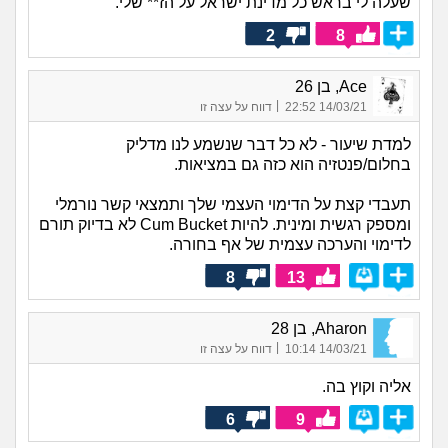
שעלה לי בראש כל מדינת ישראל על הז** שלי.
2
8
Ace, בן 26
|
14/03/21 22:52
דווח על עצה זו
למדת שיעור - לא כל דבר שנשמע לנו מדליק
בחלום/פנטזיה הוא כזה גם במציאות.
תעבדי קצת על הדימוי העצמי שלך ותמצאי קשר נורמלי
ומספק רגשית ומינית. להיות Cum Bucket לא בדיוק תורם
לדימוי והערכה עצמית של אף בחורה.
8
13
Aharon, בן 28
|
14/03/21 10:14
דווח על עצה זו
אליה וקוץ בה.
6
9