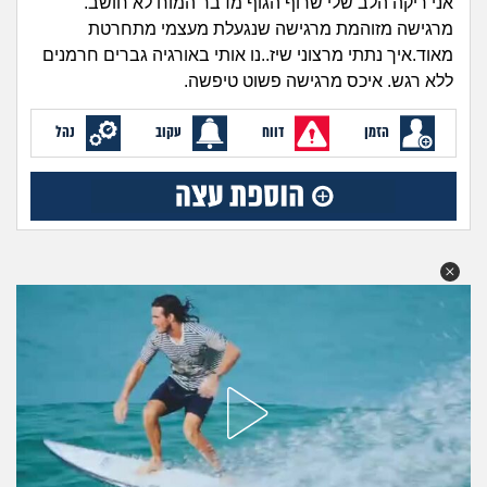
אני ריקה הלב שלי שרוף הגוף מדבר המוח לא חושב.
מה שעובר עליי
מרגישה מזוהמת מרגישה שנגעלת מעצמי מתחרטת
מאוד.איך נתתי מרצוני שיז..נו אותי באורגיה גברים חרמנים
שומרים על הגוף
ללא רגש. איכס מרגישה פשוט טיפשה.
פיננסי וכלכלה
הזמן
דווח
עקוב
נהל
בין הסדינים
חיות מחמד
יוקר המחיה
גאווה