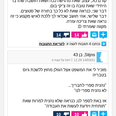
קודם כול, עצוב שאת מרגישה ככה ושאת חושבת שהדבר
היחידי שאת טובה בו זה צ'יקי בום.
דבר שני, כנראה שאת לא כל כך בחורה של סטוצים.
דבר שלישי, אהי חושב שכדאי לך ללכת לאיש מקצוע כי זה
נראה שאת צריכה עזרה.
מקווה שעזרתי D:
14
14
נכתבו
4
תגובות לעצה זו.
לקריאת התגובות
Stijns, בן 43
|
14/03/21 11:29
דווח על עצה זו
מזכיר לי את המשפט אצל הגזלן מחוץ ללשכת גיוס
בטבריה
"נהנית ספרי לחבריך...
לא נהנית ספרי לנו"
אז באת לספר לנו, כנראה שלא נהנית למרות שאת
"תותחית ויודעת לעשות את העבודה"
10
10