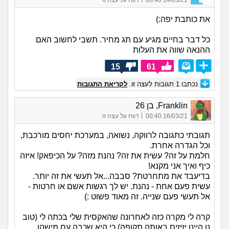
את כותבת יפה:)
כל דבר בחיים מגיע עם תג מחיר. תשבי לחשוב האם
ההנאה שווה את העלות
15
61
נכתבו
1
תגובות לעצה זו.
לקריאת התגובות
Franklin, בן 26
|
16/03/21 00:40
דווח על עצה זו
תגובתי כתגובה לרווקה, נשואה, במערכת יחסים מורכבת,
וכל הגדרה אחרת.
חלמת על זה? עשית את זה? נהנת מזה? על הכיפאק! איזה
כיף ואיך אני מקנא!
בדיעבד את מתחרטת? סבבה...אל תעשי את זה יותר.
עשית פעם אחת - נהנת. יש לך רגשות אשם או חרטות -
אל תעשי פעם שנייה. זה מאוד פשוט :)
קרה לי מקרה כזה לאחרונה שהאקסית שלי בכתה לי (טוב
נו היינו יזיזים באותה תקופה) כי היא שכבה עם מישהו