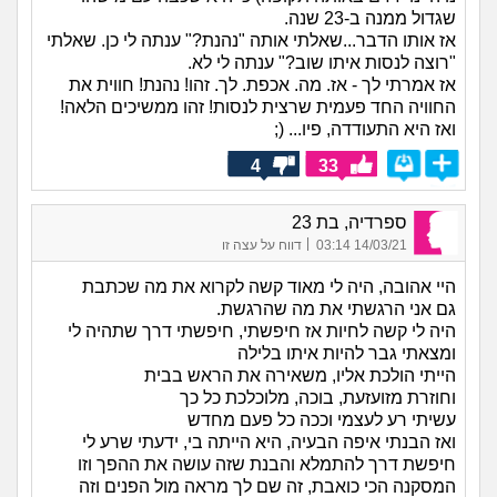
שגדול ממנה ב-23 שנה.
אז אותו הדבר...שאלתי אותה "נהנת?" ענתה לי כן. שאלתי
"רוצה לנסות איתו שוב?" ענתה לי לא.
אז אמרתי לך - אז. מה. אכפת. לך. זהו! נהנת! חווית את
החוויה החד פעמית שרצית לנסות! זהו ממשיכים הלאה!
ואז היא התעודדה, פיו... (;
4
33
ספרדיה, בת 23
|
14/03/21 03:14
דווח על עצה זו
היי אהובה, היה לי מאוד קשה לקרוא את מה שכתבת
גם אני הרגשתי את מה שהרגשת.
היה לי קשה לחיות אז חיפשתי, חיפשתי דרך שתהיה לי
ומצאתי גבר להיות איתו בלילה
הייתי הולכת אליו, משאירה את הראש בבית
וחוזרת מזועזעת, בוכה, מלוכלכת כל כך
עשיתי רע לעצמי וככה כל פעם מחדש
ואז הבנתי איפה הבעיה, היא הייתה בי, ידעתי שרע לי
חיפשת דרך להתמלא והבנת שזה עושה את ההפך וזו
המסקנה הכי כואבת, זה שם לך מראה מול הפנים וזה