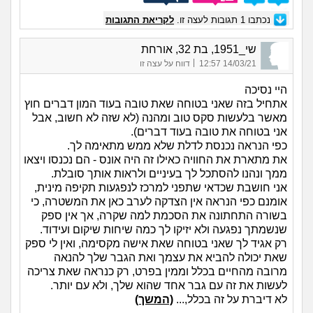
נכתבו
1
תגובות לעצה זו.
לקריאת התגובות
שי_1951, בת 32, אורחת
|
14/03/21 12:57
דווח על עצה זו
היי נסיכה
אתחיל בזה שאני בטוחה שאת טובה בעוד המון דברים חוץ
מאשר בלעשות סקס טוב ומהנה (לא שזה לא חשוב, אבל
אני בטוחה את טובה בעוד דברים).
כפי הנראה נכנסת לדלת שלא ממש מתאימה לך.
את מתארת את החוויה כאילו זה היה אונס - הם נכנסו ויצאו
ממך ונהנו להסתכל לך בעיניים ולראות אותך סובלת.
אני חושבת שכדאי שתפני למרכז לנפגעות תקיפה מינית,
אומנם כפי הנראה אין הצדקה לערב כאן את המשטרה, כי
בשורה התחתונה את הסכמת למה שקרה, אך אין ספק
שנשמתך נפגעה ולא יזיקו לך כמה שיחות שיקום ועידוד.
רק אגיד לך שאני בטוחה שאת אישה מקסימה, ואין לי ספק
שאת יכולה להביא את עצמך ואת הגבר שלך להנאה
מרובה מהחיים בכלל וממין בפרט, רק כנראה שאת צריכה
לעשות את זה עם גבר אחד שהוא שלך, ולא עם יותר.
לא דיברת על זה בכלל,...
(המשך)