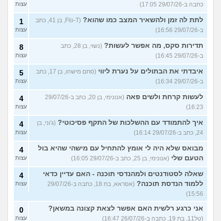
כתבה ב-29/07/26 17:05)
עצות
לתת לה זמן ולהשאיר המצב כמו שהוא?
(Flo-T, בן 41, כתב
1
ב-29/07/26 16:56)
עצות
תדירות סקס, מה אפשר לעשות?
(נשוי, בן 28, כתב
8
ב-29/07/26 16:45)
עצות
איבדתי את הבתולים על נערת ליווי
(סתם מישהו, בן 17, כתב
5
ב-29/07/26 16:34)
עצות
לעשות קרחת ולשים פאה
(אנונימי, בן 20, כתב ב-29/07/26
4
16:23)
עצות
איך להתמודד עם ההשלכות של התקף פסיכוטי?
(ג'וני, בן
4
24, כתב ב-29/07/26 16:14)
עצות
מבואס שלא היה לי אומץ להתחיל עם מישהי שהיא בול
4
הטעם שלי
(אנונימי, בן 25, כתב ב-29/07/26 16:05)
עצות
שאלה לסטודנטים ולמהנדסי תוכנה - האם עדיין כדאי
4
ללמוד הנדסת תוכנה?
(אסראא, בת 18, כתבה ב-29/07/26
עצות
15:56)
אני כרגע רלשית האם אפשר לצאת קצונה במשאן?
0
(טל11, בת 19, כתבה ב-26/07/26 16:47)
עצות