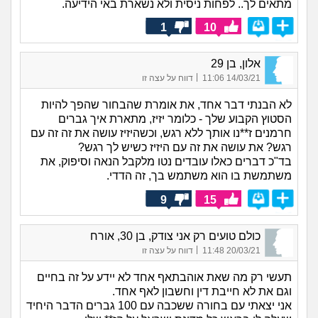
מתאים לך.. לפחות ניסית ולא נשארת באי הידיעה.
1
10
אלון, בן 29
|
14/03/21 11:06
דווח על עצה זו
לא הבנתי דבר אחד, את אומרת שהבחור שהפך להיות
הסטוץ הקבוע שלך - כלומר יזיז, מתארת איך גברים
חרמנים ז**נו אותך ללא רגש, וכשהיזיז עושה את זה זה עם
רגש? את עושה את זה עם היזיז כשיש לך רגש?
בד"כ דברים כאלו עובדים נטו מלקבל הנאה וסיפוק, את
משתמשת בו הוא משתמש בך, זה הדדי.
9
15
כולם טועים רק אני צודק, בן 30, אורח
|
20/03/21 11:48
דווח על עצה זו
תעשי רק מה שאת אוהבתאף אחד לא יידע על זה בחיים
וגם את לא חייבת דין וחשבון לאף אחד.
אני יצאתי עם בחורה ששכבה עם 100 גברים הדבר היחיד