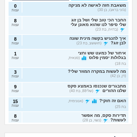
משאבת חזה לאישה לא מניקה
0
(ג'וני בראבו, בן 30)
עצות
החבר הכי טוב שלי ושל בן זוג
8
שלי סיפר לנו שהוא מאונן עלי
עצות
(בדויה, בת 23)
איך להנגיש בקשה מינית שונה
8
לבן זוג?
(חוששצ, בת 23)
עצות
איחור של כמעט שש וחצי
1
בגלולות יסמין פלוס
(סנאית,
עצות
בת 18)
מה לעשות במקרה המוזר שלי?
3
(דן, בן 42)
עצות
מתבגרים שנכנסו באמצע סקס
9
שלנו ההורים
(שלי88, בת 40)
עצות
האם זה חוקי?
(אנונימית,
15
עצות
בת 25)
תדירות סקס, מה אפשר
8
לעשות?
(נשוי, בן 28)
עצות
נפרדנו ברע ויש אצלו
שכבתי עם מלא
סרטון סקס שלנו, מה
גברים ונדבקתי
איבדתי את הבתולים על נערת
5
בת 30 עדיין בתולה,
לא שוכבים והוא אמר
לעשות?
במחלות מין, לספר?
ליווי
(סתם מישהו, בן 17)
עצות
כדאי ללכת לנער
שזה כי פעם הייתי