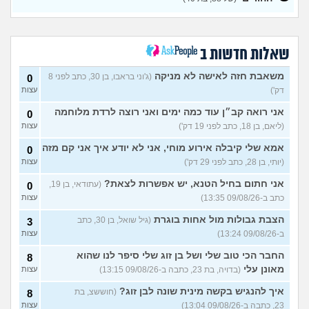
(נערה, בת 16)
עשיתי את זה בפעם הראשונה
14
עם בן מהשכבה… ועכשיו אני
עצות
מתה מפחד שהוא יספר לכולם
שאלות חדשות ב
(בדוי, בת 15)
בת 22 בתולה זה מוריד?
10
משאבת חזה לאישה לא מניקה
(ג'וני בראבו, בן 30, כתב לפני 8
0
עצות
(Lora, בת 22)
דק')
עצות
מפנטז על חבר טוב שלי
(Pita, בן
4
אני רואה קב״ן עוד כמה ימים ואני רוצה לרדת מלוחמה
0
28)
עצות
(ליאם, בן 18, כתב לפני 19 דק')
עצות
חרדי - נערות ליווי
(ישראל, בן
8
אמא שלי קיבלה אירוע מוחי, אני לא יודע איך אני קם מזה
0
עצות
19)
(יותי, בן 28, כתב לפני 29 דק')
עצות
האם חוויתי תקיפה מינית?
14
עצות
אני חתום בחיל הטנא, יש אפשרות לצאת?
(עתודאי, בן 19,
(רוויטל, בת 24)
0
כתב ב-09/08/26 13:35)
עצות
בנות,אתן הייתן "מסדרות" את
5
אח שלכם במצב כזה?
עצות
הצבת גבולות מול אחות בוגרת
(גיל שואל, בן 30, כתב
3
(לוחם שקרוב ל'חרור, בן 21)
ב-09/08/26 13:24)
עצות
מסאג׳יסט מעורער
4
החבר הכי טוב שלי ושל בן זוג שלי סיפר לנו שהוא
8
עצות
(מסאג׳יסט מעורער, בן 26)
מאונן עלי
(בדויה, בת 23, כתבה ב-09/08/26 13:15)
עצות
אנחנו מקיימים יחסים עם
5
בגדים וזה לא מפריע לבעלי,
עצות
איך להנגיש בקשה מינית שונה לבן זוג?
(חוששצ, בת
8
מה לעשות?
(דיאנה, בת 42)
23, כתבה ב-09/08/26 13:04)
עצות