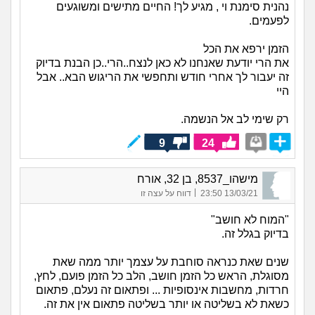
נהנית סימנת וי , מגיע לך! החיים מתישים ומשוגעים
לפעמים.
הזמן ירפא את הכל
את הרי יודעת שאנחנו לא כאן לנצח..הרי..כן הבנת בדיוק
זה יעבור לך אחרי חודש ותחפשי את הריגוש הבא.. אבל
היי
רק שימי לב אל הנשמה.
9
24
מישהו_8537, בן 32, אורח
|
13/03/21 23:50
דווח על עצה זו
"המוח לא חושב"
בדיוק בגלל זה.
שנים שאת כנראה סוחבת על עצמך יותר ממה שאת
מסוגלת, הראש כל הזמן חושב, הלב כל הזמן פועם, לחץ,
חרדות, מחשבות אינסופיות ... ופתאום זה נעלם, פתאום
כשאת לא בשליטה או יותר בשליטה פתאום אין את זה.