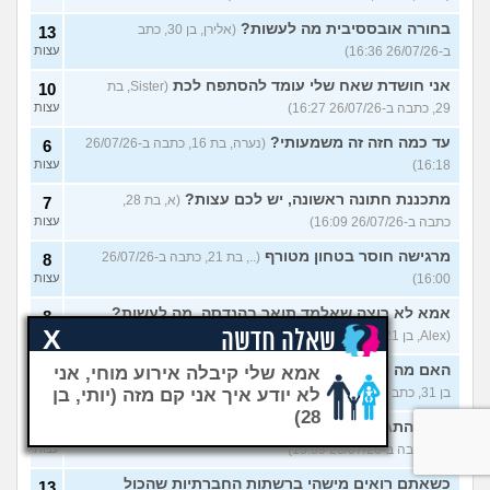
בחורה אובססיבית מה לעשות?
(אלירן, בן 30, כתב
13
ב-26/07/26 16:36)
עצות
אני חושדת שאח שלי עומד להסתפח לכת
(Sister, בת
10
29, כתבה ב-26/07/26 16:27)
עצות
עד כמה חזה זה משמעותי?
(נערה, בת 16, כתבה ב-26/07/26
6
16:18)
עצות
מתכננת חתונה ראשונה, יש לכם עצות?
(א, בת 28,
7
כתבה ב-26/07/26 16:09)
עצות
מרגישה חוסר בטחון מטורף
(.., בת 21, כתבה ב-26/07/26
8
16:00)
עצות
אמא לא רוצה שאלמד תואר בהנדסה, מה לעשות?
8
X
שאלה חדשה
(Alex, בן 21, כתב ב-23/07/26 16:01)
עצות
אמא שלי קיבלה אירוע מוחי, אני
האם מה שאני מרגיש זה הגיוני ותקין?
(לירון,
8
לא יודע איך אני קם מזה
(יותי, בן
בן 31, כתב ב-23/07/26 15:50)
עצות
28)
איך להתגבר על רצון לקשר לפני הזמן?
(אנונימית, בת
12
21, כתבה ב-23/07/26 15:39)
עצות
כשאתם רואים מישהי ברשתות החברתיות שהכול
13