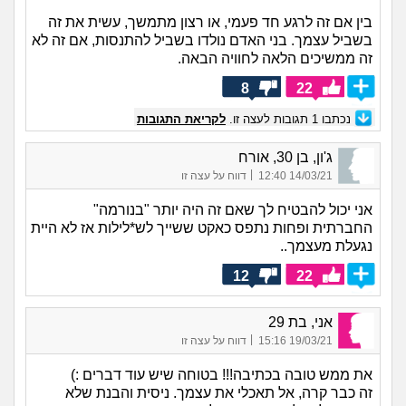
בין אם זה לרגע חד פעמי, או רצון מתמשך, עשית את זה
בשביל עצמך. בני האדם נולדו בשביל להתנסות, אם זה לא
זה ממשיכים הלאה לחוויה הבאה.
8
22
נכתבו
1
תגובות לעצה זו.
לקריאת התגובות
ג'ון, בן 30, אורח
|
14/03/21 12:40
דווח על עצה זו
אני יכול להבטיח לך שאם זה היה יותר "בנורמה"
החברתית ופחות נתפס כאקט ששייך לש*לילות אז לא היית
נגעלת מעצמך..
12
22
אני, בת 29
|
19/03/21 15:16
דווח על עצה זו
את ממש טובה בכתיבה!!! בטוחה שיש עוד דברים :)
זה כבר קרה, אל תאכלי את עצמך. ניסית והבנת שלא