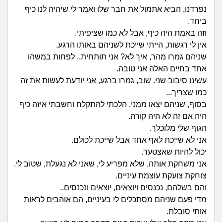
זוגיות
חיפוש שאלות
נפרדנו, הביא אתמול את חבר שלו ואמר לי שיהיה לנו כיף
ביחד.
|
היריון ולידה
הרשמה
התחברות
וזה באמת היה כיף, אבל לא כמו שציפיתי.
אין לי רגשות, הייתי שייכת לשניהם באותו הרגע.
הורות ומשפחה
שניהם גמרו מהר, איך לא? אני תותחית.. לפחות במשהו
אחד בחיים האלה אני טובה.
מתבגרים
עשינו סיבוב שני. שוב, גמרו ברגע, אני יודעת לעשות את זה
כמו שצריך...
מהבקו"ם... ועד מתי?!
בסוף, שניהם יצאו ממני, הלכתי להתקלח וחשבתי איזה כיף
היה אם זה לא היה קורה.
לימודים וסטודנטים
הגוף שלי מלוכלך.
אני לא שייכת לאף אחד אבל שייכת לכולם.
עבודה וקריירה
יכול להיות שאצטער.
אני משחקת אותה, שלא מפריע לי, שאני לא נגעלת, שטוב לי.
צוחקת צועקת עוצמת עיניים.
חברים ואנשים
והם בשלהם, נכנסים ויוצאים, יוצאים ונכנסים..
מדי פעם שניהם מסתכלים לי בעיניים, הם אוהבים לראות
בית, שכנים ושותפים
אותי סובלת.