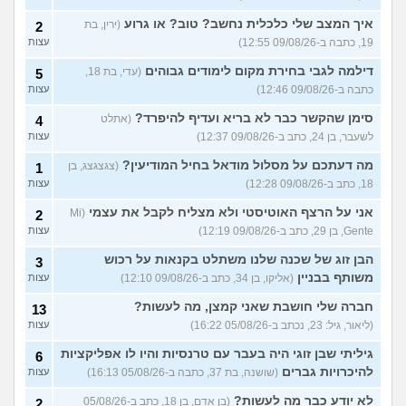
עוד שאלות חדשות במדור
איך המצב שלי כלכלית נחשב? טוב? או גרוע
(ירין, בת
2
19, כתבה ב-09/08/26 12:55)
עצות
דילמה לגבי בחירת מקום לימודים גבוהים
(עדי, בת 18,
5
כתבה ב-09/08/26 12:46)
עצות
סימן שהקשר כבר לא בריא ועדיף להיפרד?
(אתלט
4
לשעבר, בן 24, כתב ב-09/08/26 12:37)
עצות
מה דעתכם על מסלול מודאל בחיל המודיעין?
(צגצגצג, בן
1
18, כתב ב-09/08/26 12:28)
עצות
אני על הרצף האוטיסטי ולא מצליח לקבל את עצמי
(Mi
2
Gente, בן 29, כתב ב-09/08/26 12:19)
עצות
הבן זוג של שכנה שלנו משתלט בקנאות על רכוש
3
משותף בבניין
(אליקו, בן 34, כתב ב-09/08/26 12:10)
עצות
חברה שלי חושבת שאני קמצן, מה לעשות?
13
(ליאור, גיל: 23, נכתב ב-05/08/26 16:22)
עצות
גיליתי שבן זוגי היה בעבר עם טרנסיות והיו לו אפליקציות
6
להיכרויות גברים
(שושנה, בת 37, כתבה ב-05/08/26 16:13)
עצות
לא יודע כבר מה לעשות?
(בן אדם, בן 18, כתב ב-05/08/26
2