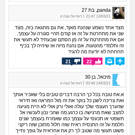
panda, בת 27
|
13/03/21 21:47
דווח על עצה זו
מצד אחד נשמע שנהנת מאןד, את גם מתגאה בזה, מצד
שני את מתחרטת על זה אז קודם תהיי סגורה על עצמך.
אם את מתחרטת על זה מן הסתם שבעתיד לא תעשי את
זה ותלמדי מהטעות. אם נהנת מיזה אז שיהיה לך בכיף
חחחחח לא יודעת מה להגיד
21
22
מיכאל, בן 30
|
14/03/21 03:46
דווח על עצה זו
א.את טובה בכל כך הרבה דברים טובים בלי שאכיר אותך
ואת צריכה לשנן כל בוקר את זה מול המראה ואז תיראי
שהערך העצמי שלך עולה ואולי ורק אולי לא היית מגיעה
למצב שאת מרגישה בו כרגע.מה שהכי נכון לעכשיו אל
תשפטי או תכעסי על עצמך כמו שאמרת בעצמך שנים
חלמת על זה התנסית ראית שזה חלול מתוכן שזה ריקני
פשוט תעשי מה שטוב לך רק את אחראית על גופך וחייך