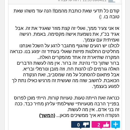
קודם כל תדעי שאת כותבת מהמם!! הנה עוד משהו שאת
טובה בו. :)
אז אני צעיר ממך, ואולי זה קצת מוזר שאגיד את זה. אבל
אגיד בכ"ז, את נשמעת אישה מקסימה. באמת. רגישה
ואמיתית עם עצמך.
לכולנו יש רגעים שהגוף מתגבר לרגע על השכל ואנחנו
מחליטים החלטות פזיזות שאולי בעתיד זה יפגע בנו. כנראה
המקרה שתיארת זה אחד מהמקרים האלה..
ברור שתוך כדי נהינת. זה ברור. אין מה לעשות הדברים
האלה גורמים לנו להנות חח. וזה מובן ונורמלי ובריא.
אבל פתאום להסתכל על מה שמסביב, זאת הנקודה
הכואבת. לחשוב שזה מה שעשית זה מרגיש כאילו נתת לך
לפגוע בעצמך.
כנראה זאת הייתה טעות. טעויות קורות. הייתי מוכן לפרוס
בפנייך הרבה מטעויותיי ששילמתי עליהן מחיר כבד. ככה
זה בני אדם.. אין מה לעשות.
הנקודה היא איך ממשיכים מכאן...
(המשך)
0
2