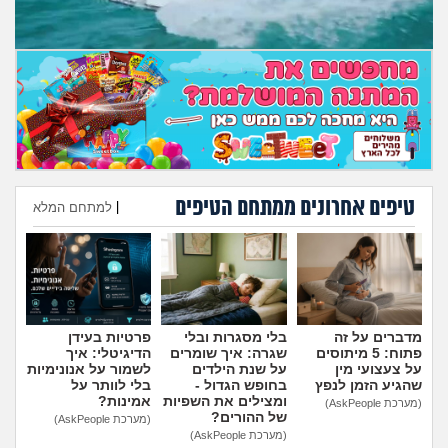
טיפים אחרונים ממתחם הטיפים
|
למתחם המלא
הוספת טיפ
מדברים על זה
בלי מסגרות ובלי
פרטיות בעידן
פתוח: 5 מיתוסים
שגרה: איך שומרים
הדיגיטלי: איך
על צעצועי מין
על שנת הילדים
לשמור על אנונימיות
שהגיע הזמן לנפץ
בחופש הגדול -
בלי לוותר על
ומצילים את השפיות
אמינות?
(מערכת AskPeople)
של ההורים?
(מערכת AskPeople)
(מערכת AskPeople)