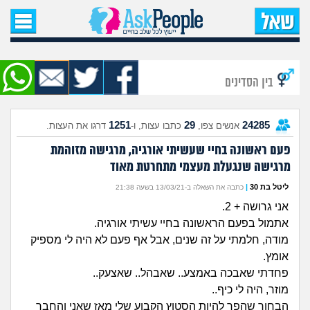
עמוד הבית
שאל שאלה
בין הסדינים
שאלות חדשות
1251
29
24285
אנשים צפו,
כתבו עצות, ו-
דרגו את העצות.
שאלות שעוררו עניין
פעם ראשונה בחיי שעשיתי אורגיה, מרגישה מזוהמת
מרגישה שנגעלת מעצמי מתחרטת מאוד
עצות חדשות
ליטל בת 30
|
כתבה את השאלה ב-13/03/21 בשעה 21:38
מה קורה כאן?
אני גרושה + 2.
אתמול בפעם הראשונה בחיי עשיתי אורגיה.
מתחם הטיפים
מודה, חלמתי על זה שנים, אבל אף פעם לא היה לי מספיק
אומץ.
מדורים
פחדתי שאבכה באמצע.. שאבהל.. שאצעק..
מוזר, היה לי כיף..
הבחור שהפך להיות הסטוץ הקבוע שלי מאז שאני והחבר