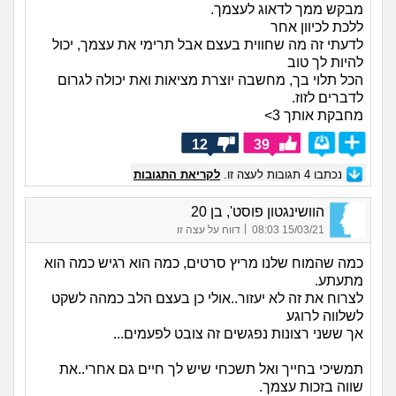
מבקש ממך לדאוג לעצמך.
ללכת לכיוון אחר
לדעתי זה מה שחווית בעצם אבל תרימי את עצמך, יכול
להיות לך טוב
הכל תלוי בך, מחשבה יוצרת מציאות ואת יכולה לגרום
לדברים לזוז.
מחבקת אותך 3>
12
39
נכתבו
4
תגובות לעצה זו.
לקריאת התגובות
הוושינגטון פוסט', בן 20
|
15/03/21 08:03
דווח על עצה זו
כמה שהמוח שלנו מריץ סרטים, כמה הוא רגיש כמה הוא
מתעתע.
לצרוח את זה לא יעזור..אולי כן בעצם הלב כמהה לשקט
לשלווה לרוגע
אך ששני רצונות נפגשים זה צובט לפעמים...
תמשיכי בחייך ואל תשכחי שיש לך חיים גם אחרי..את
שווה בזכות עצמך.