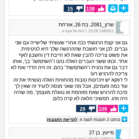
15
138
שרון_2081, בת 26, אורחת
|
13/03/21 23:28
דווח על עצה זו
גם אני קצת הרגשתי ככה אחרי שעשיתי שלישייה עם שני
גברים. לכן אני חושבת שההרגשה שלך היא לגיטימית.
את פשוט צריכה להבין שאת לא חייבת דין וחשבון לאף
אחד. וכמו ששני הגברים האלה נהנו ו"השתמשו" בך, אותו
דבר גם את נהנית ו"השתמשת" בהם. זה היה הדדי ואת לא
צריכה להרגיש רע!
לי דווקא יש זיכרונות טובות מהחוויות האלה (עשיתי את זה
עוד כמה פעמים), אבל מה שאני מנסה להגיד זה שאין לך
סיבה להרגיש שאת מזוהמת או נגעלת מעצמך. מה שהיה
היה וזהו. תמשיכי הלאה לא קרה כלום.
29
109
נכתבו
2
תגובות לעצה זו.
לקריאת התגובות
מייעץ, בן 27
|
14/03/21 00:40
דווח על עצה זו