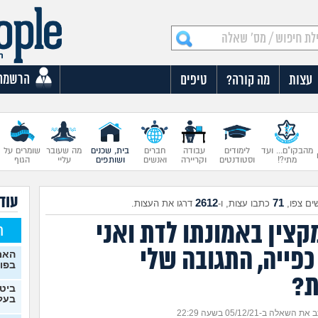
הרשמה
עצות
מה קורה?
טיפים
מהבקו"ם... ועד
לימודים
עבודה
חברים
בית, שכנים
מה שעובר
שומרים על
מתי?!
וסטודנטים
וקריירה
ואנשים
ושותפים
עליי
הגוף
עוד 
2612
71
ים צפו,
כתבו עצות, ו-
דרגו את העצות.
קצין באמונתו לדת ואני
ח
כפייה, התגובה שלי
האם
בפו
ת?
ביטו
בעל
ת השאלה ב-05/12/21 בשעה 22:29