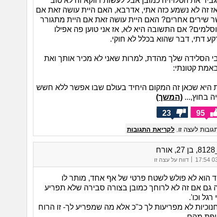
ביר את הטלויזיה כמובן אבל לעשות דווקא זה לא טוב
ז זה לא נשמע כזה אתי, אדרבא, האם היית עושה זאת אם
ר שירים אחרים? האם היית עושה זאת אם היית מתגורר
סלמים? אם התשובה היא לא, אז אני טוען פה אפילו
קע דתי, דבר שהוא בכלל לא חוקי.
י הסלידה שלך מהדת, למרות שאני לא מכיר אותך ואת
באמת קטונתי:
 היא שכאן זה המקום היחיד בעולם שבו אפשר ללא חשש
ה בחוץ,...
(המשך)
23
95
ובות לעצה זו.
לקריאת התגובות
רח
|
03/
דווח על עצה זו
ד הוא לא פולש לשטח פרטי של אף אחד, מותר לו
 גם אם זה לא לרוחך כמובן בצורה סבירה שלא תפריע
גל וכו'.
נוכיות לא מפריעות לך כ"כ אלא מה שמפריע לך- זו הרוח
טפת מהם.