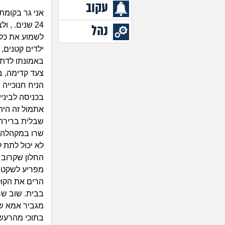
עקוב
אני גר בקומת
24 שנים. , 
נהל
לשמוע את כל 
ילדים קטנים,
באמונתו לדת 
צעד קדימה, ב
הניח חנוכייה
בכניסה לביניי
אתמול זה היה
שרו במקהלה א
לא יכול לתת 
החלון שקרוב 
מפריע לשקט ה
הרים את הקול
בבית. שוב שרי
מגביר אמא שלי
בתוכי מהרעש 