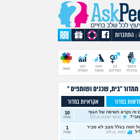
התחברות
|
פיננסי
בין
חיות
יוקר
גאווה
וכלכלה
הסדינים
מחמד
המחיה
ממדור "בית, שכנים ושותפים "
דשות במדור
אקראיות במדור
 זה נקרא חשיפה של הגוף
10
מבי?
(בחור ישיבה, בן 22)
עצות
ל חוזה בגלל מצב לא סביר
1
יל
(חסוי, בן 26)
עצות