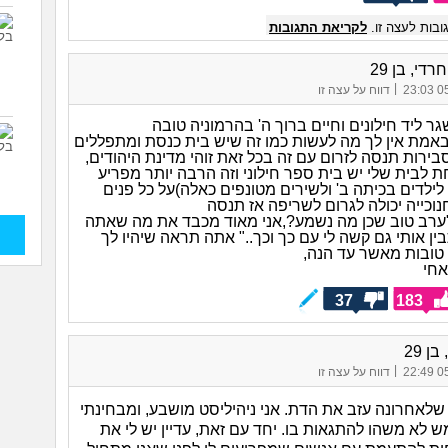
בות לעצה זו.
לקריאת התגובות
די, בן 29
|
05/
דווח על עצה זו
ר ליד חילונים וחיים ברוך ה' בהרמוניה טובה
אמת אין לך מה לעשות כמו זה שיש בית כנסת ומתפללים
ירות תנסה לזרום עם זה בכל זאת זוהי מדינת היהודים,
 לבית שלי יש בית ספר חילוני וזה הרבה יותר מפריע
לילדים בכיתה ב' ולשירים מטונפים כאלה)על כל פנים
וכייה יכולה לגרום לשריפה אז תנסה
ערב טוב שכן מה נשמע?,אני מאוד מכבד את מה שאתה
ן אותי גם קשה לי עם כך וכך.." אתה תראה שיהיו לך
 טובות מאשר עד הנה,
אחי
37
183
ן 29
|
05/
דווח על עצה זו
שלאחרונה עזב את הדת. אני ניהיליסט מושבע, ומבחינתי
 לא משהו להתגאות בו. יחד עם זאת, עדיין יש לי את