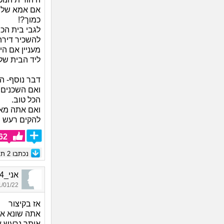
אם אמא שלך 
כמוך?!
לגבי בית הכ
להשכיר דירה
מעניין אם ה
ליד הבית של
דבר נוסף- הב
ואם השכנים 
הכל טוב.
ואם אתה מאל
להקים רעש ס
62
נכתבו
2
תגו
אני_7424, בת 38, אורחת
01/22 21:54
אז בקיצור
אתה שונא את
אותך נרעש א