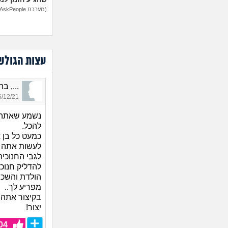
(מערכת AskPeople)
עצות הגולש
..., בת 28, או
12/21 11:24
נשמע שאתה 
להכל.
כמעט כל בן א
לעשות אתה חי
לגבי החנוכי
להדליק חנוכי
הולדת והשכני
מפריע לך..
בקיצור אתה 
יצור!
04