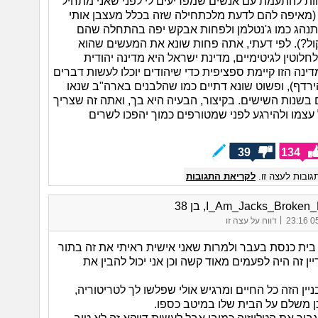
ת להתעמת עם אנשים שמפריעים לי לפני שאני מתחיל
(מאיפה להם לדעת מלכתחילה שזה בכלל מעצבן אותי
תנהג כמו ג'נטלמן ולפחות אבקש יפה בהתחלה שהם
קול?). לפי דעתי, אתה פחות שונא את המעשים שהוא
לוטין לגיטימיים, מדינת ישראל היא מדינה יהודית
דינה הזו קיימת ספציפית כדי שיהודים יוכלו לעשות דברים
ירדף), ופשוט שונא דתיים כמו שהלבנים בארה"ב שנאו
בשנות השישים. בקיצור, הבעיה היא בך, ואתה זה שצריך
צמו ולהירגע לפני שמטורפים כמוך יהפכו לשרים
39
134
ובות לעצה זו.
לקריאת התגובות
I_Am_Jacks_Broken, בן 38
|
05/
דווח על עצה זו
 בית כנסת בעבר ולמרות שאני אישית ראיתי את זה בתור
דיין זה היה לפעמים מאוד קשה וכן אני יכול להבין את
ין הזה כל החיים ומרגיש אולי שפלשו לך לטריטוריה,
 משלם על הבית שלו במיטב כספו.