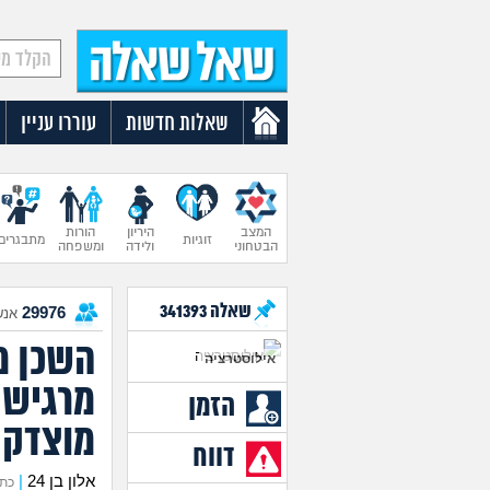
שאלות חדשות
עוררו עניין
המצב
היריון
הורות
זוגיות
מתבגרים
הבטחוני
ולידה
ומשפחה
שאלה
341393
29976
אנש
השכן מ
אילוסטרציה
מרגיש 
הזמן
מוצדק
דווח
אלון בן 24
|
כתב א