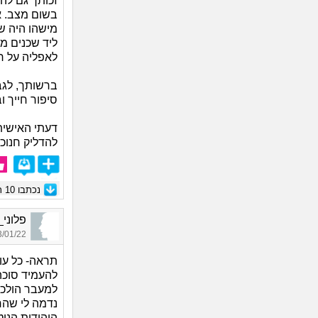
זכותך גם להג
בשום מצב. א
מישהו היה ש
ליד שכנים מו
לאפליה על ר
ברשותך, לגב
סיפור חייך ו
דעתי האישית
להדליק חנוכי
נכתבו
10
תג
פלוני_8128, בן 27, או
01/22 17:54
תראה- כל עו
להעמיד סוכה
למעבר הולכי ר
נדמה לי שהח
היהודית הנו