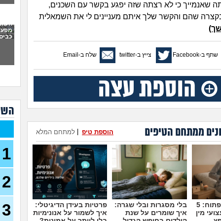
צתה שאנמייך כי לא רצתה שזה יפגע בקשר עם השכנים,
לא 
22)
קצרה שהם והקשר שלך איתם מעניינים לי את השמאלית
השות
סיפו
ך)
מפעי
שהי
כביס
(סקוויד
האש
שתף ב-Facebook
צייץ ב-twitter
שלח ב-Email
מה 
האם 
לגרו
בירו
ירדת
השא
גאה 
עדיי
בן 22)
נים ממתחם הטיפים
הוספת טיפ
|
למתחם המלא
הדיי
1
הקו
תאר
איך 
2
דירה
28)
ההור
לי ל
3
מדברים על זה פתוח: 5
בלי מסגרות ובלי שגרה:
פרטיות בעידן הדיגיטלי:
ועי מין
איך שומרים על שנת
איך לשמור על אנונימיות
משפ
פץ
הילדים בחופש הגדול -
בלי לוותר על אמינות?