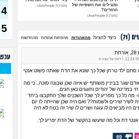
איכו
ומצילים את השפיות של
(מערכת AskPeople)
4
עם 
ההורים?
(מערכת AskPeople)
שכני
העמ
5
(דואגת
ים (
71
)
כיצד להציג?
מהאהודות
מהפחות אהודות
מהחדשות
איך 
(אישה,
רחת
איפ
עכשי
|
וחק
06/
דווח על עצה זו
השכ
סתם ילד טרחן שכל כך שונא את הדת שאתה פשוט אנטי
המדר
לעש
דם שגר בביניין משותף יש איזה שכן שבונה סוכה.. כי מה
שכנ
 במדינה של יהודים וחוגגים כאן חגים.
עוש
ה- מה כל כך מפריע לך שכל השכנים שלך התקבצו ביחד
ה לשיר שירים ולשמוח?? ואם היה שכן שהייתה לו יום
השו
שות
ם היו מביאים לו עוגה ושרים לו שיר זה בטח לא היה
בחד
אנטי דת וכל מה שיעשו בהקשר של הדת יפריע לך.
69
3