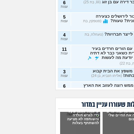
 דירה עם בן זוג
(lili, בת 25)
6
עצות
ר לירושלים כצעירה
5
נית? טעות?
(סנופקין, בת
עצות
לייצר חברויות?
(נועהלה, בת
4
עצות
עם הורים חרדים בעיר
11
ת כשאני כבר לא דתיה
עצות
יודעת מה לעשות
 בת 22)
 משפץ את הבית קבוע
3
תות!
(אליהו הנביא, בן 24)
עצות
ממש רוצה לעזוב את הארץ
6
עצות
עושים עם כלבה שנובחת
3
ת שעוררו עניין במדור
זמן?
(יוחאי, בן 30)
עצות
ה מרובת ילדים
שילמתי 1200 שקל
 להשקיע במערכת סינון
4
 את החיים שלי
כדי לגרש חולדה
?
(אנונימי, בן 43)
ום
והשותפה לא מציעה
עצות
להשתתף בעלות
של שותפה מרגיש יותר
4
 בבית, כמעט שותף אבל
עצות