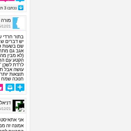
נכתבו
3
תגו
מורה חר
12/21 23:03
בתור חרדי שג
יש דברים שב
שם בשעות סב
אגב גם מתחת
(לא מבין מה 
הקטע עם החנ
לרדת לשכן "
עושה אבל תבי
תוצאות יותר
חנוכה שמח 
דניאל, ב
12/21 22:49
אני אתאיסט 
אמונה זה ממש