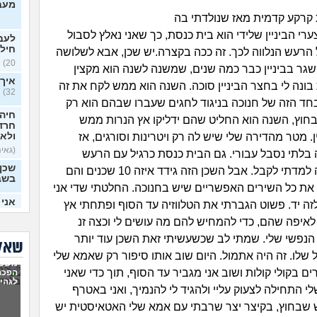
מעבר
 קרקע קדמית מאז שנולדתי בה
ולצערי הביניין שלידי הוא בית כנסת, כך שאני נאלץ לסבול
לעבו
חילו
הרעש הנלווה לכך. זה ככה בקצרה.יש שכן, אבא לשלושה
20)
 שגר בביניין כבר כמה שנים, שמשנה לשנה הוא מקצין
איך 
בונה לי בחצר הביניין סוכה. השנה הוא ממש לקח את זה
32)
חד הזה של חנוכה בניגוד לחגים שעברו שבהם הוא רק
חיה 
 בחוץ, השנה הוא החליט שהם ידליקו אץ הנרות ממש
חרדי
ן. מטר מהדירה שלי שיש לה רק ויטרינות וסורגים, אז
ולא 
(גאיה,
 בלתי נסבל עבורי. גם הבית כנסת כרגיל עם הרעש
שכן
שבלית ברירה למדתי לקבל. אבל השכן הזה גידד איזה 10 שכנים והם
בשב
ת כל השירים האפשריים שיש בחנוכה. החלטתי שדי אני
אני 
לזה יד. פשוט הגברתי את הטלווזיה עד הסוף ופתחתי אץ
(Noa, בת 20)
לאיפה שהם, כדי להמחיש להם מה עושים לי וכצה זנ
מה 
נפשי שלי. שמתי לב שכשעשיתי זאת השכן עוד יותר
שאלו
כל ה
 שלו. זה היה אתמול. היום שוב אותו סיפור רק שאמא שלי
משפח
שווה
ם בקולי קולות ושוב אני מגביר עד הסוף, תוך כדי שאני
הפכה
מים
לגהינ
 התחילה לצעוק עליי ולהגיד לי להנמיך, ואני באטרף
חבר 
שבחוץ, בקיצר יצר שרבתי עם אמא שלי האטאיסטית יש
מידי