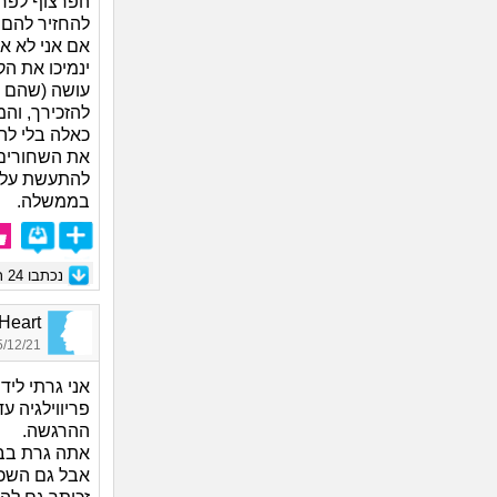
הפרצוף לפחו
להחזיר להם 
אם אני לא א
ינמיכו את ה
עושה (שהם לח
להזכירך, והמ
כאלה בלי לה
את השחורים 
להתעשת על ע
בממשלה.
נכתבו
24
תג
_Heart
12/21 23:16
אני גרתי ליד
פריווילגיה ע
ההרגשה.
אתה גרת בבני
אבל גם השכן