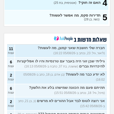
4
האם זה חוקי?
(אנונימית, בת 25)
בת 22 בתולה זה מוריד?
10
עצות
(Lora, בת 22)
5
תדירות סקס, מה אפשר לעשות?
מפנטז על חבר טוב שלי
(Pita, בן
4
(נשוי, בן 28)
28)
עצות
חרדי - נערות ליווי
(ישראל, בן
8
עצות
19)
שאלות חדשות ב
האם חוויתי תקיפה מינית?
14
עצות
חברה שלי חושבת שאני קמצן, מה לעשות?
(רוויטל, בת 24)
11
(ליאור, גיל: 23, נכתב ב-05/08/26 16:22)
עצות
בנות,אתן הייתן "מסדרות" את
5
אח שלכם במצב כזה?
עצות
גיליתי שבן זוגי היה בעבר עם טרנסיות והיו לו אפליקציות
6
(לוחם שקרוב ל'חרור, בן 21)
להיכרויות גברים
(שושנה, בת 37, כתבה ב-05/08/26 16:13)
עצות
מסאג׳יסט מעורער
4
לא יודע כבר מה לעשות?
(בן אדם, בן 18, כתב ב-05/08/26
2
עצות
(מסאג׳יסט מעורער, בן 26)
16:02)
עצות
אנחנו מקיימים יחסים עם
5
בגדים וזה לא מפריע לבעלי,
עצות
תהיתם פעם מה הכוונה שמישהו בלע את הלשון?
6
מה לעשות?
(דיאנה, בת 42)
(מיכל, גיל: 18, נכתב ב-05/08/26 15:51)
עצות
מחזור לאחר כמה שעות, זה
9
אני רוצה לטוס לבד אבל ההורים לא מרשים
בטוח?
(כ, בן 21, כתב
(שלומי, בן 21)
2
עצות
ב-05/08/26 15:42)
עצות
נשוי מפנטז על ליידיבויס
3
(מאטיטיהו, בן 37)
עצות