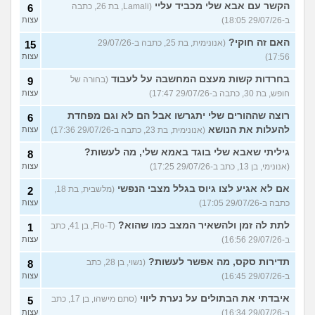
הקשר עם אבא שלי מכביד עליי
(Lamali, בת 26, כתבה
6
ב-29/07/26 18:05)
עצות
האם זה חוקי?
(אנונימית, בת 25, כתבה ב-29/07/26
15
17:56)
עצות
בחרדות קשות מעצם המחשבה על לעבוד
(בחורה של
9
חופש, בת 30, כתבה ב-29/07/26 17:47)
עצות
רוצה שההורים שלי יתגרשו אבל הם לא וגם מפחדת
6
להעלות את הנושא
(אנונימית, בת 23, כתבה ב-29/07/26 17:36)
עצות
גיליתי שאבא שלי בוגד באמא שלי, מה לעשות?
8
(אנונימי, בן 13, כתב ב-29/07/26 17:25)
עצות
אם לא אגיע לצו גיוס בגלל מצבי הנפשי
(מלשבית, בת 18,
2
כתבה ב-29/07/26 17:05)
עצות
לתת לה זמן ולהשאיר המצב כמו שהוא?
(Flo-T, בן 41, כתב
1
ב-29/07/26 16:56)
עצות
תדירות סקס, מה אפשר לעשות?
(נשוי, בן 28, כתב
8
ב-29/07/26 16:45)
עצות
איבדתי את הבתולים על נערת ליווי
(סתם מישהו, בן 17, כתב
5
ב-29/07/26 16:34)
עצות