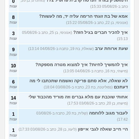
חימושניק בגדוד הנדסה קרבית פרופיל 72?
(מוהנדס, בן 20,
0
כתב ב-05/08/26 15:33)
עצות
למישהו יש עצה איך לדכא את
7
החשק המיני?
(יפה, בת 43)
עצות
אמא של בת זוגתי הרימה עליה יד, מה לעשות?
8
(אנונימי, בן 22, כתב ב-05/08/26 15:22)
עצות
עוד שאלות חדשות במדור
איך להכיר חברים בגיל הזה?
(אנונימי, בן 25, כתב ב-05/08/26
3
15:13)
עצות
שעת ארוחת ערב
(שואלת, בת 19, כתבה ב-04/08/26 13:14)
9
עצות
איך להמשיך לחיות? איך למצוא מטרה מספקת?
10
(מישהי, בת 16, כתבה ב-04/08/26 13:05)
עצות
לא שאלה, אלא סתם פריקה ואשמח שתכתבו לי מה
6
דעתכם
(נפוליטנה, בת 23, כתבה ב-03/08/26 18:04)
עצות
אחותי שוכבת עם מלא גברים וזה מוריד מהכבוד שלי
14
(מישהו, בן 20, כתב ב-03/08/26 17:53)
עצות
לעבור מגוב ללוחמה
(קולית, בת 20, כתבה ב-03/08/26
1
17:42)
עצות
היי חייב שאלה לגבי אייפון
(ליעוז, בן 28, כתב ב-03/08/26 17:33)
1
עצות