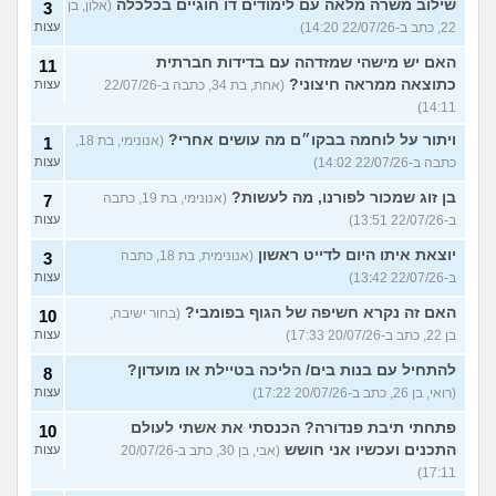
שילוב משרה מלאה עם לימודים דו חוגיים בכלכלה
(אלון, בן
3
22, כתב ב-22/07/26 14:20)
עצות
האם יש מישהי שמזדהה עם בדידות חברתית
11
כתוצאה ממראה חיצוני?
(אחת, בת 34, כתבה ב-22/07/26
עצות
14:11)
ויתור על לוחמה בבקו״ם מה עושים אחרי?
(אנונימי, בת 18,
1
כתבה ב-22/07/26 14:02)
עצות
בן זוג שמכור לפורנו, מה לעשות?
(אנונימי, בת 19, כתבה
7
ב-22/07/26 13:51)
עצות
יוצאת איתו היום לדייט ראשון
(אנונימית, בת 18, כתבה
3
ב-22/07/26 13:42)
עצות
האם זה נקרא חשיפה של הגוף בפומבי?
(בחור ישיבה,
10
בן 22, כתב ב-20/07/26 17:33)
עצות
להתחיל עם בנות בים/ הליכה בטיילת או מועדון?
8
(רואי, בן 26, כתב ב-20/07/26 17:22)
עצות
פתחתי תיבת פנדורה? הכנסתי את אשתי לעולם
10
התכנים ועכשיו אני חושש
(אבי, בן 30, כתב ב-20/07/26
עצות
17:11)