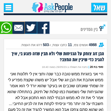
עמוד הבית
שאל שאלה
בין הסדינים
שאלות חדשות
503
11
4988
אנשים צפו,
כתבו עצות, ו-
דרגו את העצות.
שאלות שעוררו עניין
הבן זוג צוחק על הגניחות שלי ולא מבין שזה פוגע בי, איך
להגיב כדי שיבין את המצב?
עצות חדשות
סופי בת 20
|
כתבה את השאלה ב-29/05/23 בשעה 18:40
מה קורה כאן?
היי אני בזוגיות ממש טובה כבר שנה וחצי אין לי תלונות ואני
ממש אוהבת את הבן זוג שלי אבל יש משהו שקצת מפריע לי
מתחם הטיפים
זה שמתי שאנחנו שוכבים או בעיקר שהוא יורד לי הוא אומר
שהגניחות שלי נשמעות כמו קולות של תינוק, בהתחלה שהוא
מדורים
אמר לי את זה לא ממש הבנתי למה הוא התכוון אבל לא
חשבתי על זה יותר מדי וניסיתי לקחת את זה לכיוון החיובי…
(או שהוא סתם צחק) אבל הוא המשיך להגיד את זה כל פעם