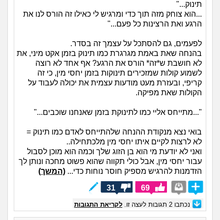
תינוק..."
...הוא צוחק מזה תוך כדי ומרגיש לי כאילו זה הורס לנו את
הרגע ואת הרצינות כל פעם..."
לפעמים, גם להסתכל על עצמך זה בסדר.
בהנחה שאת באמת מגרגרת כמו תינוק בזמן אקט מיני, את
לא חושבת ש*זה* הורס את הרגע? אף אחד לא רוצה
לשמוע קולות שמזכירים תינוקות בזמן יחסי מין, כי זה
קריפי, ובעזרת מעט מודעות עצמית את יכולה לעבוד על
הקולות שאת מפיקה.
"...מתייחס אליי כמו לתינוקת בזמן שאנחנו שוכבים..."
בואי נצא מנקודת ההנחה שלהתייחס לאדם כמו תינוק =
לא לרצות לקיים איתו יחסי מין מלכתחילה..
ואני לא יודעת מי הוא בן הזוג שלך וכמה הוא מוכן לסבול
עבור יחסי מין, אבל כולי תקווה שהוא פשוט מחכה ונותן לך
הזדמנות להרגיש מספיק חוסר נוחות כדי...
(המשך)
31
69
נכתבו
2
תגובות לעצה זו.
לקריאת התגובות