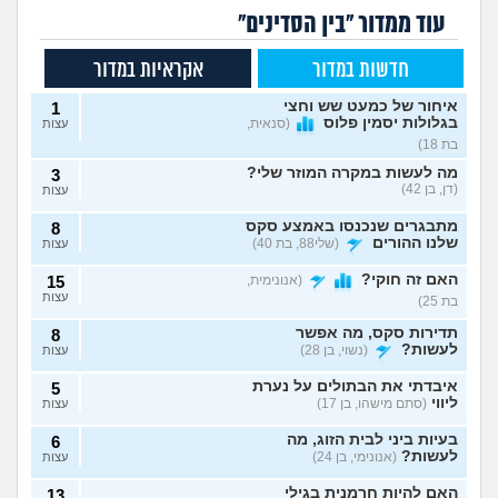
עוד ממדור "בין הסדינים"
חדשות במדור
אקראיות במדור
איחור של כמעט שש וחצי
1
בגלולות יסמין פלוס
(סנאית,
עצות
בת 18)
מה לעשות במקרה המוזר שלי?
3
(דן, בן 42)
עצות
מתבגרים שנכנסו באמצע סקס
8
שלנו ההורים
(שלי88, בת 40)
עצות
האם זה חוקי?
(אנונימית,
15
עצות
בת 25)
תדירות סקס, מה אפשר
8
לעשות?
(נשוי, בן 28)
עצות
איבדתי את הבתולים על נערת
5
ליווי
(סתם מישהו, בן 17)
עצות
בעיות ביני לבית הזוג, מה
6
לעשות?
(אנונימי, בן 24)
עצות
האם להיות חרמנית בגילי
13