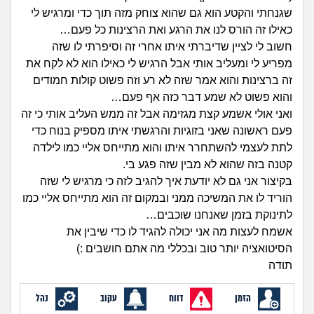
זוגיות
חיפוש שאלות
שגנחתי והקטע הוא גם שהוא צוחק מזה תוך כדי ומרגיש לי
|
כאילו זה הורס לנו את הרגע ואת הרצינות כל פעם…
היריון ולידה
הרשמה
התחברות
חשוב לי לציין שדיברתי איתו אחרי זה וסיפרתי לו שזה
מפריע לי ומעליב אותי אבל הרגיש לי כאילו הוא לא לקח את
הורות ומשפחה
זה ברצינות והוא אמר שזה לא רע וזה פשוט קולות חמודים
והוא פשוט לא שמע דבר כזה אף פעם…
מתבגרים
ואני אולי אשמע קצת מגזימה אבל זה ממש העליב אותי כי זה
פעם ראשונה שאני בזוגיות והרגשתי איתו מספיק בנוח כדי
מהבקו"ם... ועד מתי?!
לתת לעצמי להשתחרר איתו והוא מתייחס אליי כמו לילדה
קטנה בזה שהוא לא מבין שזה פגע בי.
לימודים וסטודנטים
בקיצור אני גם לא יודעת איך להגיב לזה כי מרגיש לי שזה
הוריד לו את המשיכה ממני ובמקום זה הוא מתייחס אליי כמו
עבודה וקריירה
לתינוקת בזמן שאנחנו שוכבים…
אשמח לעצות מה אני יכולה להגיד לו כדי שיבין את
הסיטואציה יותר טוב ובכללי מה אתם חושבים :)
חברים ואנשים
תודה
בית, שכנים ושותפים
הזמן
דווח
עקוב
נהל