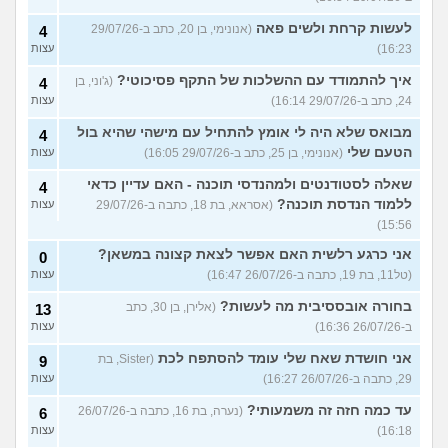
לעשות קרחת ולשים פאה
(אנונימי, בן 20, כתב ב-29/07/26
4
16:23)
עצות
איך להתמודד עם ההשלכות של התקף פסיכוטי?
(ג'וני, בן
4
24, כתב ב-29/07/26 16:14)
עצות
מבואס שלא היה לי אומץ להתחיל עם מישהי שהיא בול
4
הטעם שלי
(אנונימי, בן 25, כתב ב-29/07/26 16:05)
עצות
שאלה לסטודנטים ולמהנדסי תוכנה - האם עדיין כדאי
4
ללמוד הנדסת תוכנה?
(אסראא, בת 18, כתבה ב-29/07/26
עצות
15:56)
אני כרגע רלשית האם אפשר לצאת קצונה במשאן?
0
(טל11, בת 19, כתבה ב-26/07/26 16:47)
עצות
בחורה אובססיבית מה לעשות?
(אלירן, בן 30, כתב
13
ב-26/07/26 16:36)
עצות
אני חושדת שאח שלי עומד להסתפח לכת
(Sister, בת
9
29, כתבה ב-26/07/26 16:27)
עצות
עד כמה חזה זה משמעותי?
(נערה, בת 16, כתבה ב-26/07/26
6
16:18)
עצות