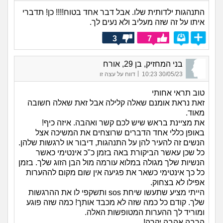
התנהגות ילדותית שלו. אבל דבר אחד בטוח!!!! כן! תדברי
איתו על זה שזה מעליב ולא נעים לך.
3
7
בני המחזיק, בן 29, אורח
|
30/05/23 10:23
דווח על עצה זו
טוב תראי אחותי
זאת נראת אומנם שאלה קלילה אבל זאת שאלה חשובה
מאוד.
את מציינת בראש שיש לכם קשר ואהבה. איזה כיף!
באופן כללי אחד הדברים שרוצחים את המשיכה אצל
הנשים זה להעיר להן על התנהגות, דיבור או לרגשות שלהן.
כל שכן עאשר הביקורת באה בזמן כ"כ אינטימי כאשר
הנשיות שלך מגולה במלוא עורמה מול הבן הזוג שלך. בזמן
כל כך אינטימי כשאר את פגיעה אין שום מקום לההערות
אפילו לא בצחוק.
הייתי מציע שתעשו שיחת sos ותשקפי לו את ההרגשות
שלך. קודם כל כמה שזה לא מכבד אותך! כמה שזה פוגע
ומוריד לך ההערות המטופשות האלה.
הרבה אהבה יקרה!