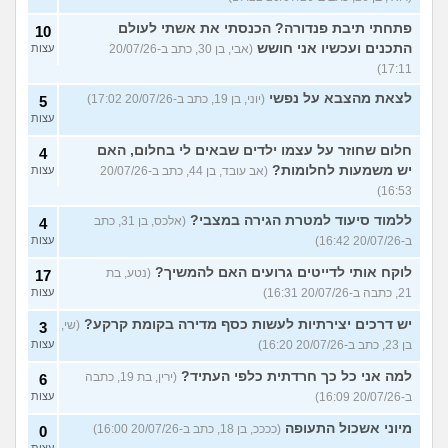
פתחתי תיבת פנדורה? הכנסתי את אשתי לעולם
10
התכנים ועכשיו אני חושש
(אבי, בן 30, כתב ב-20/07/26
עצות
17:11)
לצאת מהצבא על נפשי
(יוני, בן 19, כתב ב-20/07/26 17:02)
5
עצות
חלום שחוזר על עצמו ילדים שבאים לי בחלום, האם
4
יש משמעות לחלומות?
(אב עובד, בן 44, כתב ב-20/07/26
עצות
16:53)
ללמוד סיעוד למטרת הגירה במצבי?
(אלכס, בן 31, כתב
4
ב-20/07/26 16:42)
עצות
לוקח אותי לדייטים גרועים האם להמשיך?
(נטע, בת
17
21, כתבה ב-20/07/26 16:31)
עצות
יש דרכים יצירתיות לעשות כסף מדירה בקומת קרקע?
(שי,
3
בן 23, כתב ב-20/07/26 16:20)
עצות
למה אני כל כך חרדתית כלפי העתיד?
(ירין, בת 19, כתבה
6
ב-20/07/26 16:09)
עצות
מיוני אשכול התעופה
(ככככ, בן 18, כתב ב-20/07/26 16:00)
0