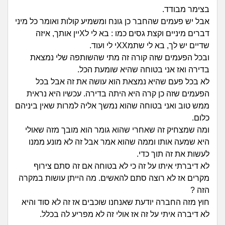
זוגיות
חיפוש שאלות
בצימר מבודד.
|
אבל יש פעמים שהחבר כן גונח ומשמיע קולות ואומר כל מיני
היריון ולידה
הרשמה
התחברות
דברים מיניים וקצת גסים כמו : בא לי לXיין אותך, איזה
שדיים יש לך, בא לי שתמXXי לי ועוד.
הורות ומשפחה
ובכל הפעמים שזה קורה זה מתי שהשותפה שלי נמצאת
בדירה ואז אני בטוחה שהיא שומעת הכל.
מתבגרים
לא בכל פעם שהיא נמצאת הוא עושה את זה אבל בכל
הפעמים שזה כן קרה היא היתה בדירה. עכשיו היא נראית
מהבקו"ם... ועד מתי?!
ממש טוב ואני בטוחה שהוא נמשך אליה למרות שאין ביניהם
כלום.
לימודים וסטודנטים
ומה שמצחיק זה שאחרי שהוא גומר הוא מובך מזה שאולי
היא שמעה אותו וממה שהוא אמר אבל זה לא מונע ממנו
עבודה וקריירה
לעשות את זה תוך כדי.
לא דיברתי איתו על זה כי לא בטוחה אם זה סתם צירוף
חברים ואנשים
מקרים אז לא רוצה סתם להאשים. מה הייתן עושות במקרה
הזה ?
חוץ מזה החברה יודעת שאנחנו שוכבים אז זה לא סוד והיא
בית, שכנים ושותפים
לא דיברה איתי על זה אז אולי זה לא מפריע לה בכלל.