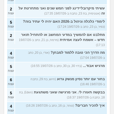
עצות
עשיתי מיקרובליידינג לפני חמש שנים ואני מתחרטת על
2
זה
(אנונימית, בת 23, כתבה ב-19/07/26 17:35)
עצות
לימודי כלכלה וניהול ב-2026 האם יהיה לי עתיד בזה?
5
(כפיר, בן 23, כתב ב-19/07/26 17:24)
עצות
מתלבט אם להמשיך במדעי המחשב או להתחיל תואר
2
חדש – אשמח לעצה אמיתית
(מדמח, בן 21, כתב ב-19/07/26
עצות
17:13)
מה הדרך הכי טובה ללמוד למבחן?
(אודי, בן 20, כתב
4
ב-19/07/26 17:04)
עצות
מרגיש אבוד...
(בדוי 30, בן 30, כתב ב-19/07/26 16:55)
5
עצות
בחור עם יותר נסיון מנשק גרוע
(היוש, בת 29, כתבה
6
ב-19/07/26 16:46)
עצות
בבקשה תעזרו לי. אני מרגישה שאני משתגעת
(Eden, בת
5
18, כתבה ב-19/07/26 16:37)
עצות
איך להכיר חברים?
(טוהר, בן 16, כתב ב-19/07/26 16:26)
4
עצות