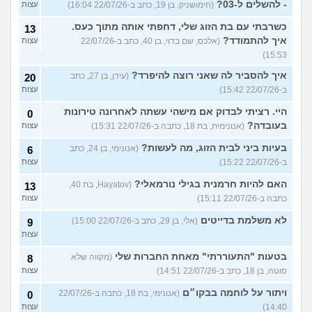
- להשלים ל-03?
(חימושניק, בן 19, כתב ב-22/07/26 16:04)
עצות
כשרבתי עם בת הזוג שלי, דחפתי אותה מתוך כעס.
13
איך להתמודד?
(אלכס, שם בדוי, בן 40, כתב ב-22/07/26
עצות
15:53)
איך להסביר לה שאני רוצה להיפרד?
(עידן, בן 27, כתב
20
ב-22/07/26 15:42)
עצות
היי. רציתי לבדוק אם מישהי עשתה לאחרונה טירונות
0
בעובדה?
(אנונימית, בת 18, כתבה ב-22/07/26 15:31)
עצות
בעיות ביני לבית הזוג, מה לעשות?
(אנונימי, בן 24, כתב
6
ב-22/07/26 15:22)
עצות
האם להיות חרמנית בגילי נורמאלי?
(Hayatov, בת 40,
13
כתבה ב-22/07/26 15:11)
עצות
לא משלמת בדייטים
(אלי, בן 29, כתב ב-22/07/26 15:00)
9
עצות
בטעות "התעוררתי" מאחת החברות שלי
(מקווה שלא
8
סוטה, בן 18, כתב ב-22/07/26 14:51)
עצות
ויתור על לוחמה בבקו״ם
(אנונימי, בת 18, כתבה ב-22/07/26
0
14:40)
עצות