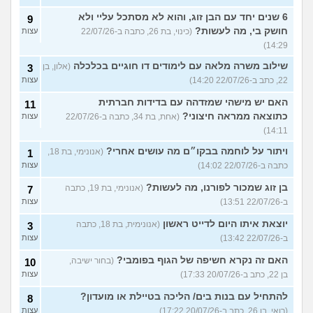
6 שנים יחד עם הבן זוג, והוא לא מסתכל עליי ולא
9
חושק בי, מה לעשות?
(כינוי, בת 26, כתבה ב-22/07/26
עצות
14:29)
שילוב משרה מלאה עם לימודים דו חוגיים בכלכלה
(אלון, בן
3
22, כתב ב-22/07/26 14:20)
עצות
האם יש מישהי שמזדהה עם בדידות חברתית
11
כתוצאה ממראה חיצוני?
(אחת, בת 34, כתבה ב-22/07/26
עצות
14:11)
ויתור על לוחמה בבקו״ם מה עושים אחרי?
(אנונימי, בת 18,
1
כתבה ב-22/07/26 14:02)
עצות
בן זוג שמכור לפורנו, מה לעשות?
(אנונימי, בת 19, כתבה
7
ב-22/07/26 13:51)
עצות
יוצאת איתו היום לדייט ראשון
(אנונימית, בת 18, כתבה
3
ב-22/07/26 13:42)
עצות
האם זה נקרא חשיפה של הגוף בפומבי?
(בחור ישיבה,
10
בן 22, כתב ב-20/07/26 17:33)
עצות
להתחיל עם בנות בים/ הליכה בטיילת או מועדון?
8
(רואי, בן 26, כתב ב-20/07/26 17:22)
עצות