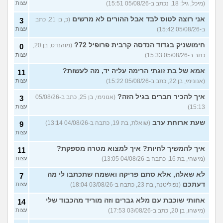
(מיכל, גיל: 18, נכתב ב-05/08/26 15:51)
עצות
מחזור לאחר כמה שעות, זה
9
אני רוצה לטוס לבד אבל ההורים לא מרשים
בטוח?
(כ, בן 21, כתב
(שלומי, בן 21)
3
עצות
ב-05/08/26 15:42)
עצות
נשוי מפנטז על ליידיבויס
5
(מאטיטיהו, בן 37)
עצות
חימושניק בגדוד הנדסה קרבית פרופיל 72?
(מוהנדס, בן 20,
0
כתב ב-05/08/26 15:33)
עצות
למישהו יש עצה איך לדכא את
7
החשק המיני?
(יפה, בת 43)
עצות
אמא של בת זוגתי הרימה עליה יד, מה לעשות?
11
(אנונימי, בן 22, כתב ב-05/08/26 15:22)
עצות
עוד שאלות חדשות במדור
איך להכיר חברים בגיל הזה?
(אנונימי, בן 25, כתב ב-05/08/26
3
15:13)
עצות
שעת ארוחת ערב
(שואלת, בת 19, כתבה ב-04/08/26 13:14)
9
עצות
איך להמשיך לחיות? איך למצוא מטרה מספקת?
11
(מישהי, בת 16, כתבה ב-04/08/26 13:05)
עצות
לא שאלה, אלא סתם פריקה ואשמח שתכתבו לי מה
7
דעתכם
(נפוליטנה, בת 23, כתבה ב-03/08/26 18:04)
עצות
אחותי שוכבת עם מלא גברים וזה מוריד מהכבוד שלי
14
(מישהו, בן 20, כתב ב-03/08/26 17:53)
עצות