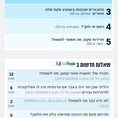
(נערה, בת 16)
3
מתבגרים שנכנסו באמצע סקס שלנו
עשיתי את זה בפעם הראשונה
14
ההורים
(שלי88, בת 40)
עם בן מהשכבה… ועכשיו אני
עצות
מתה מפחד שהוא יספר לכולם
(בדוי, בת 15)
4
האם זה חוקי?
(אנונימית, בת 25)
בת 22 בתולה זה מוריד?
10
עצות
(Lora, בת 22)
5
תדירות סקס, מה אפשר לעשות?
מפנטז על חבר טוב שלי
(Pita, בן
4
(נשוי, בן 28)
28)
עצות
חרדי - נערות ליווי
(ישראל, בן
8
עצות
19)
שאלות חדשות ב
האם חוויתי תקיפה מינית?
14
עצות
חברה שלי חושבת שאני קמצן, מה לעשות?
(רוויטל, בת 24)
12
(ליאור, גיל: 23, נכתב ב-05/08/26 16:22)
עצות
בנות,אתן הייתן "מסדרות" את
5
אח שלכם במצב כזה?
עצות
גיליתי שבן זוגי היה בעבר עם טרנסיות והיו לו אפליקציות
6
(לוחם שקרוב ל'חרור, בן 21)
להיכרויות גברים
(שושנה, בת 37, כתבה ב-05/08/26 16:13)
עצות
מסאג׳יסט מעורער
4
לא יודע כבר מה לעשות?
(בן אדם, בן 18, כתב ב-05/08/26
2
עצות
(מסאג׳יסט מעורער, בן 26)
16:02)
עצות
אנחנו מקיימים יחסים עם
5
בגדים וזה לא מפריע לבעלי,
עצות
תהיתם פעם מה הכוונה שמישהו בלע את הלשון?
6
מה לעשות?
(דיאנה, בת 42)