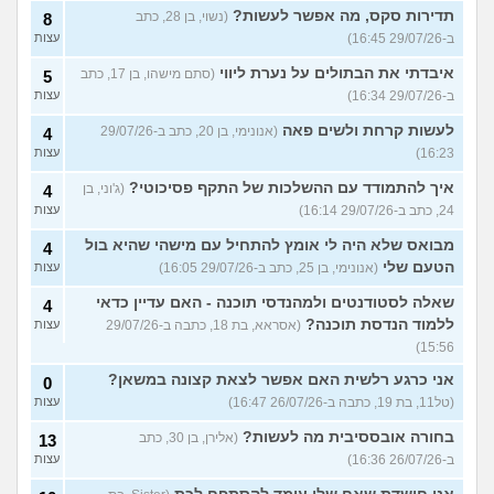
תדירות סקס, מה אפשר לעשות?
(נשוי, בן 28, כתב
8
ב-29/07/26 16:45)
עצות
איבדתי את הבתולים על נערת ליווי
(סתם מישהו, בן 17, כתב
5
ב-29/07/26 16:34)
עצות
לעשות קרחת ולשים פאה
(אנונימי, בן 20, כתב ב-29/07/26
4
16:23)
עצות
איך להתמודד עם ההשלכות של התקף פסיכוטי?
(ג'וני, בן
4
24, כתב ב-29/07/26 16:14)
עצות
מבואס שלא היה לי אומץ להתחיל עם מישהי שהיא בול
4
הטעם שלי
(אנונימי, בן 25, כתב ב-29/07/26 16:05)
עצות
שאלה לסטודנטים ולמהנדסי תוכנה - האם עדיין כדאי
4
ללמוד הנדסת תוכנה?
(אסראא, בת 18, כתבה ב-29/07/26
עצות
15:56)
אני כרגע רלשית האם אפשר לצאת קצונה במשאן?
0
(טל11, בת 19, כתבה ב-26/07/26 16:47)
עצות
בחורה אובססיבית מה לעשות?
(אלירן, בן 30, כתב
13
ב-26/07/26 16:36)
עצות