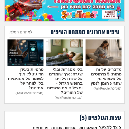
טיפים אחרונים ממתחם הטיפים
|
למתחם המלא
הוספת טיפ
מדברים על זה
בלי מסגרות ובלי
פרטיות בעידן
פתוח: 5 מיתוסים
שגרה: איך שומרים
הדיגיטלי: איך
על צעצועי מין
על שנת הילדים
לשמור על אנונימיות
שהגיע הזמן לנפץ
בחופש הגדול -
בלי לוותר על
ומצילים את השפיות
אמינות?
(מערכת AskPeople)
של ההורים?
(מערכת AskPeople)
(מערכת AskPeople)
עצות הגולשים (
5
)
כיצד להציג?
מהאהודות
מהפחות אהודות
מהחדשות