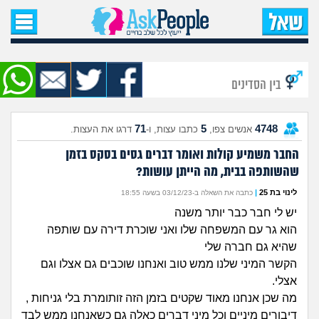
עמוד הבית
שאל שאלה
בין הסדינים
שאלות חדשות
71
5
4748
אנשים צפו,
כתבו עצות, ו-
דרגו את העצות.
שאלות שעוררו עניין
החבר משמיע קולות ואומר דברים גסים בסקס בזמן
שהשותפה בבית, מה הייתן עושות?
עצות חדשות
לינוי בת 25
|
כתבה את השאלה ב-03/12/23 בשעה 18:55
מה קורה כאן?
יש לי חבר כבר יותר משנה
הוא גר עם המשפחה שלו ואני שוכרת דירה עם שותפה
מתחם הטיפים
שהיא גם חברה שלי
הקשר המיני שלנו ממש טוב ואנחנו שוכבים גם אצלו וגם
אצלי.
מדורים
מה שכן אנחנו מאוד שקטים בזמן הזה זותומרת בלי גניחות ,
דיבורים מיניים וכל מיני דברים כאלה גם כשאנחנו ממש לבד