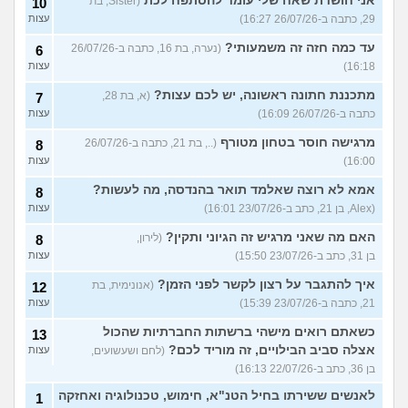
אני חושדת שאח שלי עומד להסתפח לכת
(Sister, בת
10
29, כתבה ב-26/07/26 16:27)
עצות
עד כמה חזה זה משמעותי?
(נערה, בת 16, כתבה ב-26/07/26
6
16:18)
עצות
מתכננת חתונה ראשונה, יש לכם עצות?
(א, בת 28,
7
כתבה ב-26/07/26 16:09)
עצות
מרגישה חוסר בטחון מטורף
(.., בת 21, כתבה ב-26/07/26
8
16:00)
עצות
אמא לא רוצה שאלמד תואר בהנדסה, מה לעשות?
8
(Alex, בן 21, כתב ב-23/07/26 16:01)
עצות
האם מה שאני מרגיש זה הגיוני ותקין?
(לירון,
8
בן 31, כתב ב-23/07/26 15:50)
עצות
איך להתגבר על רצון לקשר לפני הזמן?
(אנונימית, בת
12
21, כתבה ב-23/07/26 15:39)
עצות
כשאתם רואים מישהי ברשתות החברתיות שהכול
13
אצלה סביב הבילויים, זה מוריד לכם?
(לחם ושעשועים,
עצות
בן 36, כתב ב-22/07/26 16:13)
לאנשים ששירתו בחיל הטנ"א, חימוש, טכנולוגיה ואחזקה
1