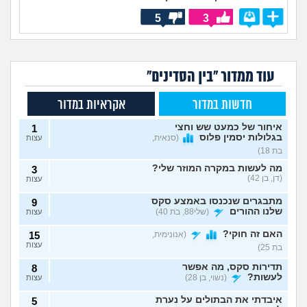
5
3
עוד ממדור "בין הסדינים"
חדשות במדור
אקראיות במדור
איחור של כמעט שש וחצי
1
בגלולות יסמין פלוס
(סנאית,
עצות
בת 18)
מה לעשות במקרה המוזר שלי?
3
(דן, בן 42)
עצות
מתבגרים שנכנסו באמצע סקס
9
שלנו ההורים
(שלי88, בת 40)
עצות
האם זה חוקי?
(אנונימית,
15
עצות
בת 25)
תדירות סקס, מה אפשר
8
לעשות?
(נשוי, בן 28)
עצות
איבדתי את הבתולים על נערת
5