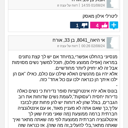
|
01/08/24 14:55
דווח על עצה זו
ליטרלי אילון מאסק
1
4
אי היאה_8041, בן 33, אורח
|
02/08/24 00:26
דווח על עצה זו
מנסיוני בהחלט אפשרי,במיוחד אם יש לך קצת נתונים
במראה (אפילו ממוצע פלוס), תוכל למשוך נשים מסוימות
אבל זה לא יחזיק ליותר מחודשיים.
אלא יהיו גם מהנשים האלא שילכו עם כולם, כאילו "אם הן
ילכו איתך הן כנראה ילכו עם כול אחד" כזה.
-
בונוס אלא יהיו אינטרקציות סופר נדירות כי נשים כאלה
נדירות יחסית ו"עסוקות",לעומת נשים שדוחות את רוב
הגברים, בגלל שהן לא דוחות יש להן פחות זמן לבזבז
עליך,כך שאם אתה לא מעניין מאוד, או עם אינטלגנציה
חברתית ברמה ממוצעת (מה שאני מניח שאן לך
אינטלגנציה חברתית ממוצעת לפי מה שאתה מתאר ואיך
שאתה מתאר,בלי להעליב,זה מה שזה). אז כנראה שזה