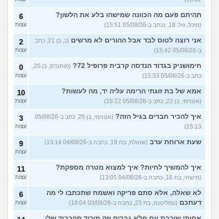
אנחנו מקיימים יחסים עם
5
בגדים וזה לא מפריע לבעלי,
עצות
תהיתם פעם מה הכוונה שמישהו בלע את הלשון?
6
מה לעשות?
(דיאנה, בת 42)
(מיכל, גיל: 18, נכתב ב-05/08/26 15:51)
עצות
מחזור לאחר כמה שעות, זה
9
אני רוצה לטוס לבד אבל ההורים לא מרשים
בטוח?
(כ, בן 21, כתב
(שלומי, בן 21)
2
עצות
ב-05/08/26 15:42)
עצות
נשוי מפנטז על ליידיבויס
3
(מאטיטיהו, בן 37)
עצות
חימושניק בגדוד הנדסה קרבית פרופיל 72?
(מוהנדס, בן 20,
0
כתב ב-05/08/26 15:33)
עצות
למישהו יש עצה איך לדכא את
7
החשק המיני?
(יפה, בת 43)
עצות
אמא של בת זוגתי הרימה עליה יד, מה לעשות?
10
(אנונימי, בן 22, כתב ב-05/08/26 15:22)
עצות
עוד שאלות חדשות במדור
איך להכיר חברים בגיל הזה?
(אנונימי, בן 25, כתב ב-05/08/26
3
15:13)
עצות
שעת ארוחת ערב
(שואלת, בת 19, כתבה ב-04/08/26 13:14)
9
עצות
איך להמשיך לחיות? איך למצוא מטרה מספקת?
11
(מישהי, בת 16, כתבה ב-04/08/26 13:05)
עצות
לא שאלה, אלא סתם פריקה ואשמח שתכתבו לי מה
6
דעתכם
(נפוליטנה, בת 23, כתבה ב-03/08/26 18:04)
עצות
אחותי שוכבת עם מלא גברים וזה מוריד מהכבוד שלי