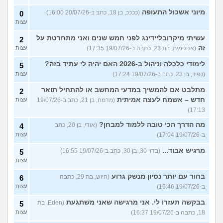
מיוני אשכול התעופה
(ככככ, בן 18, כתב ב-20/07/26 16:00)
0
עצות
עשיתי מיקרובליידינג לפני חמש שנים ואני מתחרטת על
2
זה
(אנונימית, בת 23, כתבה ב-19/07/26 17:35)
עצות
לימודי כלכלה וניהול ב-2026 האם יהיה לי עתיד בזה?
5
(כפיר, בן 23, כתב ב-19/07/26 17:24)
עצות
מתלבט אם להמשיך במדעי המחשב או להתחיל תואר
2
חדש – אשמח לעצה אמיתית
(מדמח, בן 21, כתב ב-19/07/26
עצות
17:13)
מה הדרך הכי טובה ללמוד למבחן?
(אודי, בן 20, כתב
4
ב-19/07/26 17:04)
עצות
מרגיש אבוד...
(בדוי 30, בן 30, כתב ב-19/07/26 16:55)
5
עצות
בחור עם יותר נסיון מנשק גרוע
(היוש, בת 29, כתבה
6
ב-19/07/26 16:46)
עצות
בבקשה תעזרו לי. אני מרגישה שאני משתגעת
(Eden, בת
5
18, כתבה ב-19/07/26 16:37)
עצות