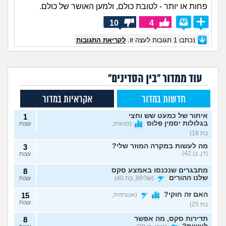
פחות או יותר - לטובת כולם, ולמען האושר של כולם.
10
4
נכתבו
1
תגובות לעצה זו.
לקריאת התגובות
עוד ממדור "בין הסדינים"
חדשות במדור
אקראיות במדור
איחור של כמעט שש וחצי
1
בגלולות יסמין פלוס
(סנאית,
עצות
בת 18)
מה לעשות במקרה המוזר שלי?
3
(דן, בן 42)
עצות
מתבגרים שנכנסו באמצע סקס
8
שלנו ההורים
(שלי88, בת 40)
עצות
האם זה חוקי?
(אנונימית,
15
עצות
בת 25)
תדירות סקס, מה אפשר
8