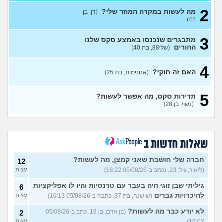
2
אפשרי להימשך לבחורה יפה
11
מה לעשות במקרה המוזר שלי?
(דן, בן
אבל בלי גוף מושך?
עצות
42)
(נערה, בת 16)
3
מתבגרים שנכנסו באמצע סקס שלנו
עשיתי את זה בפעם הראשונה
14
ההורים
(שלי88, בת 40)
עם בן מהשכבה… ועכשיו אני
עצות
מתה מפחד שהוא יספר לכולם
(בדוי, בת 15)
4
האם זה חוקי?
(אנונימית, בת 25)
בת 22 בתולה זה מוריד?
10
עצות
(Lora, בת 22)
5
תדירות סקס, מה אפשר לעשות?
מפנטז על חבר טוב שלי
(Pita, בן
4
(נשוי, בן 28)
28)
עצות
חרדי - נערות ליווי
(ישראל, בן
8
עצות
19)
שאלות חדשות ב
האם חוויתי תקיפה מינית?
14
עצות
חברה שלי חושבת שאני קמצן, מה לעשות?
(רוויטל, בת 24)
12
(ליאור, גיל: 23, נכתב ב-05/08/26 16:22)
עצות
בנות,אתן הייתן "מסדרות" את
5
אח שלכם במצב כזה?
עצות
גיליתי שבן זוגי היה בעבר עם טרנסיות והיו לו אפליקציות
6
(לוחם שקרוב ל'חרור, בן 21)
להיכרויות גברים
(שושנה, בת 37, כתבה ב-05/08/26 16:13)
עצות
מסאג׳יסט מעורער
4
לא יודע כבר מה לעשות?
(בן אדם, בן 18, כתב ב-05/08/26
2
עצות
(מסאג׳יסט מעורער, בן 26)
16:02)
עצות