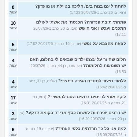
להתחיל עם בנות בים/ הליכה בטיילת או מועדון?
8
(רואי, בן 26, כתב ב-20/07/26 17:22)
עצות
פתחתי תיבת פנדורה? הכנסתי את אשתי לעולם
10
התכנים ועכשיו אני חושש
(אבי, בן 30, כתב ב-20/07/26
עצות
17:11)
לצאת מהצבא על נפשי
(יוני, בן 19, כתב ב-20/07/26 17:02)
5
עצות
חלום שחוזר על עצמו ילדים שבאים לי בחלום, האם
4
יש משמעות לחלומות?
(אב עובד, בן 44, כתב ב-20/07/26
עצות
16:53)
ללמוד סיעוד למטרת הגירה במצבי?
(אלכס, בן 31, כתב
4
ב-20/07/26 16:42)
עצות
לוקח אותי לדייטים גרועים האם להמשיך?
(נטע, בת
17
21, כתבה ב-20/07/26 16:31)
עצות
יש דרכים יצירתיות לעשות כסף מדירה בקומת קרקע?
(שי,
3
בן 23, כתב ב-20/07/26 16:20)
עצות
למה אני כל כך חרדתית כלפי העתיד?
(ירין, בת 19, כתבה
6
ב-20/07/26 16:09)
עצות