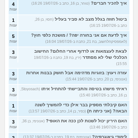
איך להכיר חברים?
(טוהר, בן 16, כתב ב-19/07/26 16:26)
4
עצות
ביטול חוזה בגלל מצב לא סביר בעליל
(חסוי, בן 26,
1
כתב ב-19/07/26 16:15)
עצות
איך לדעת אם אני בחורה יפה? / מושכת כלפי חוץ?
5
(לאמפסיקהלחשוב, בת 21, כתבה ב-19/07/26 16:04)
עצות
לצאת לעצמאות או לרדוף אחרי החלום? החישוב
3
הכלכלי שלי לא מסתדר
(ירין, בת 19, כתבה ב-19/07/26
עצות
15:55)
עזרה ויעוץ: בזוגיות מדהימה אבל חושק בבנות אחרות
3
(אנונימי, בן 20, כתב ב-19/07/26 15:44)
עצות
ראיתי מישהו בטיסה והתביישתי להתחיל איתו
(Stoyosach,
3
בן 16, כתב ב-19/07/26 15:40)
עצות
האם קיבלתי מספיק בבר אילן כדי להמשיך לשנה
1
הבאה? (אני כיתה ח)
(כפיר, בן 14, כתב ב-19/07/26 13:57)
עצות
האם היריון יכול לשנות לכן ככה את האופי?
(אנונימי, בן 36,
3
כתב ב-19/07/26 13:46)
עצות
לימודי גיאוגרפיה?
(אנונימית, בת 19, כתבה ב-19/07/26 13:37)
2