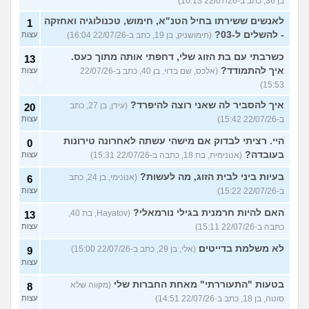
בן 36, כתב ב-22/07/26 16:13)
לאנשים ששירתו בחיל הטנ"א, חימוש, טכנולוגיה ואחזקה
1
- להשלים ל-03?
(חימושניק, בן 19, כתב ב-22/07/26 16:04)
עצות
כשרבתי עם בת הזוג שלי, דחפתי אותה מתוך כעס.
13
איך להתמודד?
(אלכס, שם בדוי, בן 40, כתב ב-22/07/26
עצות
15:53)
איך להסביר לה שאני רוצה להיפרד?
(עידן, בן 27, כתב
20
ב-22/07/26 15:42)
עצות
היי. רציתי לבדוק אם מישהי עשתה לאחרונה טירונות
0
בעובדה?
(אנונימית, בת 18, כתבה ב-22/07/26 15:31)
עצות
בעיות ביני לבית הזוג, מה לעשות?
(אנונימי, בן 24, כתב
6
ב-22/07/26 15:22)
עצות
האם להיות חרמנית בגילי נורמאלי?
(Hayatov, בת 40,
13
כתבה ב-22/07/26 15:11)
עצות
לא משלמת בדייטים
(אלי, בן 29, כתב ב-22/07/26 15:00)
9
עצות
בטעות "התעוררתי" מאחת החברות שלי
(מקווה שלא
8
סוטה, בן 18, כתב ב-22/07/26 14:51)
עצות