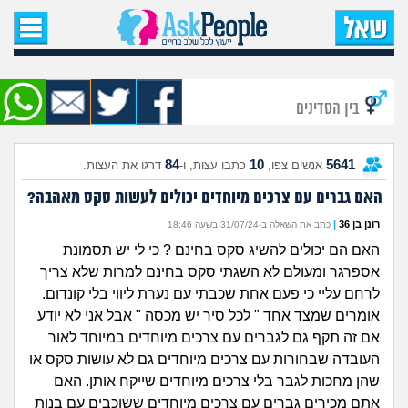
עמוד הבית
שאל שאלה
בין הסדינים
שאלות חדשות
84
10
5641
אנשים צפו,
כתבו עצות, ו-
דרגו את העצות.
שאלות שעוררו עניין
האם גברים עם צרכים מיוחדים יכולים לעשות סקס מאהבה?
עצות חדשות
רונן בן 36
|
כתב את השאלה ב-31/07/24 בשעה 18:46
האם הם יכולים להשיג סקס בחינם ? כי לי יש תסמונת
מה קורה כאן?
אספרגר ומעולם לא השגתי סקס בחינם למרות שלא צריך
לרחם עליי כי פעם אחת שכבתי עם נערת ליווי בלי קונדום.
מתחם הטיפים
אומרים שמצד אחד " לכל סיר יש מכסה " אבל אני לא יודע
אם זה תקף גם לגברים עם צרכים מיוחדים במיוחד לאור
מדורים
העובדה שבחורות עם צרכים מיוחדים גם לא עושות סקס או
שהן מחכות לגבר בלי צרכים מיוחדים שייקח אותן. האם
אתם מכירים גברים עם צרכים מיוחדים ששוכבים עם בנות