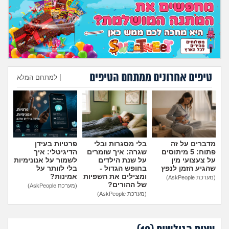
מה שעובר עליי
שומרים על הגוף
פיננסי וכלכלה
טיפים אחרונים ממתחם הטיפים
|
למתחם המלא
בין הסדינים
הוספת טיפ
חיות מחמד
יוקר המחיה
מדברים על זה
בלי מסגרות ובלי
פרטיות בעידן
פתוח: 5 מיתוסים
שגרה: איך שומרים
הדיגיטלי: איך
על צעצועי מין
על שנת הילדים
לשמור על אנונימיות
גאווה
שהגיע הזמן לנפץ
בחופש הגדול -
בלי לוותר על
ומצילים את השפיות
אמינות?
(מערכת AskPeople)
של ההורים?
(מערכת AskPeople)
(מערכת AskPeople)