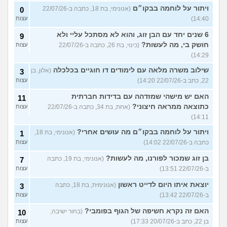
ויתור על לוחמה בבקו״ם
(אנונימי, בת 18, כתבה ב-22/07/26
0
14:40)
עצות
6 שנים יחד עם הבן זוג, והוא לא מסתכל עליי ולא
9
חושק בי, מה לעשות?
(כינוי, בת 26, כתבה ב-22/07/26
עצות
14:29)
שילוב משרה מלאה עם לימודים דו חוגיים בכלכלה
(אלון, בן
3
22, כתב ב-22/07/26 14:20)
עצות
האם יש מישהי שמזדהה עם בדידות חברתית
11
כתוצאה ממראה חיצוני?
(אחת, בת 34, כתבה ב-22/07/26
עצות
14:11)
ויתור על לוחמה בבקו״ם מה עושים אחרי?
(אנונימי, בת 18,
1
כתבה ב-22/07/26 14:02)
עצות
בן זוג שמכור לפורנו, מה לעשות?
(אנונימי, בת 19, כתבה
7
ב-22/07/26 13:51)
עצות
יוצאת איתו היום לדייט ראשון
(אנונימית, בת 18, כתבה
3
ב-22/07/26 13:42)
עצות
האם זה נקרא חשיפה של הגוף בפומבי?
(בחור ישיבה,
10
בן 22, כתב ב-20/07/26 17:33)
עצות