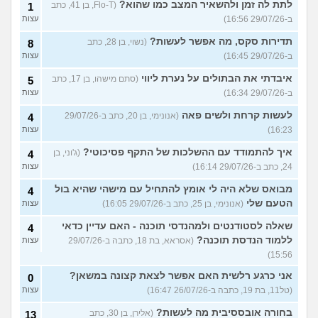
לתת לה זמן ולהשאיר המצב כמו שהוא?
(Flo-T, בן 41, כתב
1
ב-29/07/26 16:56)
עצות
תדירות סקס, מה אפשר לעשות?
(נשוי, בן 28, כתב
8
ב-29/07/26 16:45)
עצות
איבדתי את הבתולים על נערת ליווי
(סתם מישהו, בן 17, כתב
5
ב-29/07/26 16:34)
עצות
לעשות קרחת ולשים פאה
(אנונימי, בן 20, כתב ב-29/07/26
4
16:23)
עצות
איך להתמודד עם ההשלכות של התקף פסיכוטי?
(ג'וני, בן
4
24, כתב ב-29/07/26 16:14)
עצות
מבואס שלא היה לי אומץ להתחיל עם מישהי שהיא בול
4
הטעם שלי
(אנונימי, בן 25, כתב ב-29/07/26 16:05)
עצות
שאלה לסטודנטים ולמהנדסי תוכנה - האם עדיין כדאי
4
ללמוד הנדסת תוכנה?
(אסראא, בת 18, כתבה ב-29/07/26
עצות
15:56)
אני כרגע רלשית האם אפשר לצאת קצונה במשאן?
0
(טל11, בת 19, כתבה ב-26/07/26 16:47)
עצות
בחורה אובססיבית מה לעשות?
(אלירן, בן 30, כתב
13