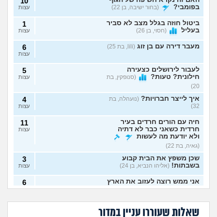
10
בפומבי?
(בחור ישיבה, בן 22)
עצות
ביטול חוזה בגלל מצב לא סביר
1
בעליל
(חסוי, בן 26)
עצות
מעבר דירה עם בן זוג
(lili, בת 25)
6
עצות
לעבור לירושלים כצעירה
5
חילונית? טעות?
(סנופקין, בת
עצות
20)
איך לייצר חברויות?
(נועהלה, בת
4
32)
עצות
חיה עם הורים חרדים בעיר
11
חרדית כשאני כבר לא דתיה
עצות
ולא יודעת מה לעשות
(גאיה, בת 22)
שכן משפץ את הבית קבוע
3
בשבתות!
(אליהו הנביא, בן 24)
עצות
אני ממש רוצה לעזוב את הארץ
6
(Noa, בת 20)
עצות
משפחה מרובת ילדים
שילמתי 1200 שקל
הפכה את החיים שלי
כדי לגרש חולדה
השותפה שלי מרשעת,
השכן מקצין באמונתו
לגהינום
והשותפה לא מציעה
מה עושים עם כלבה שנובחת
3
מפעילה לי מכונת
לדת ואני מרגיש
להשתתף בעלות
שאלות שעוררו עניין במדור
כל הזמן?
(יוחאי, בן 30)
כביסה באמצע הלילה!
כפייה, התגובה שלי
עצות