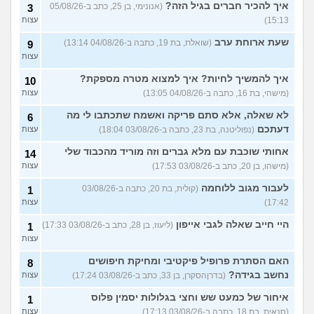
בחדר
(דבורה, בת 23)
איך להכיר חברים בגיל הזה?
(אנונימי, בן 25, כתב ב-05/08/26
3
15:13)
עצות
עוד שאלות חדשות במדור
שעת ארוחת ערב
(שואלת, בת 19, כתבה ב-04/08/26 13:14)
9
עצות
איך להמשיך לחיות? איך למצוא מטרה מספקת?
10
(מישהי, בת 16, כתבה ב-04/08/26 13:05)
עצות
לא שאלה, אלא סתם פריקה ואשמח שתכתבו לי מה
6
דעתכם
(נפוליטנה, בת 23, כתבה ב-03/08/26 18:04)
עצות
אחותי שוכבת עם מלא גברים וזה מוריד מהכבוד שלי
14
(מישהו, בן 20, כתב ב-03/08/26 17:53)
עצות
לעבור מגוב ללוחמה
(קולית, בת 20, כתבה ב-03/08/26
1
17:42)
עצות
היי חייב שאלה לגבי אייפון
(ליעוז, בן 28, כתב ב-03/08/26 17:33)
1
עצות
האם הסתרת פרופיל פיקטיבי ומחיקת חיפושים
8
נחשב בגידה?
(בדרןהסקרן, בן 33, כתב ב-03/08/26 17:24)
עצות
איחור של כמעט שש וחצי בגלולות יסמין פלוס
1
(סנאית, בת 18, כתבה ב-03/08/26 17:13)
עצות