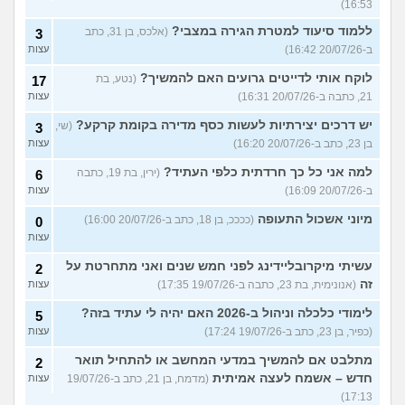
16:53)
ללמוד סיעוד למטרת הגירה במצבי?
(אלכס, בן 31, כתב
3
ב-20/07/26 16:42)
עצות
לוקח אותי לדייטים גרועים האם להמשיך?
(נטע, בת
17
21, כתבה ב-20/07/26 16:31)
עצות
יש דרכים יצירתיות לעשות כסף מדירה בקומת קרקע?
(שי,
3
בן 23, כתב ב-20/07/26 16:20)
עצות
למה אני כל כך חרדתית כלפי העתיד?
(ירין, בת 19, כתבה
6
ב-20/07/26 16:09)
עצות
מיוני אשכול התעופה
(ככככ, בן 18, כתב ב-20/07/26 16:00)
0
עצות
עשיתי מיקרובליידינג לפני חמש שנים ואני מתחרטת על
2
זה
(אנונימית, בת 23, כתבה ב-19/07/26 17:35)
עצות
לימודי כלכלה וניהול ב-2026 האם יהיה לי עתיד בזה?
5
(כפיר, בן 23, כתב ב-19/07/26 17:24)
עצות
מתלבט אם להמשיך במדעי המחשב או להתחיל תואר
2
חדש – אשמח לעצה אמיתית
(מדמח, בן 21, כתב ב-19/07/26
עצות
17:13)