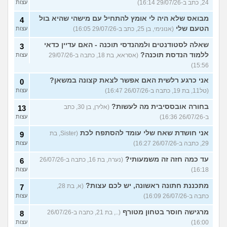
24, כתב ב-29/07/26 16:14)
עצות
מבואס שלא היה לי אומץ להתחיל עם מישהי שהיא בול
4
הטעם שלי
(אנונימי, בן 25, כתב ב-29/07/26 16:05)
עצות
שאלה לסטודנטים ולמהנדסי תוכנה - האם עדיין כדאי
3
ללמוד הנדסת תוכנה?
(אסראא, בת 18, כתבה ב-29/07/26
עצות
15:56)
אני כרגע רלשית האם אפשר לצאת קצונה במשאן?
0
(טל11, בת 19, כתבה ב-26/07/26 16:47)
עצות
בחורה אובססיבית מה לעשות?
(אלירן, בן 30, כתב
13
ב-26/07/26 16:36)
עצות
אני חושדת שאח שלי עומד להסתפח לכת
(Sister, בת
9
29, כתבה ב-26/07/26 16:27)
עצות
עד כמה חזה זה משמעותי?
(נערה, בת 16, כתבה ב-26/07/26
6
16:18)
עצות
מתכננת חתונה ראשונה, יש לכם עצות?
(א, בת 28,
7
כתבה ב-26/07/26 16:09)
עצות
מרגישה חוסר בטחון מטורף
(.., בת 21, כתבה ב-26/07/26
8
16:00)
עצות