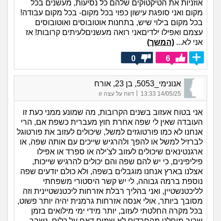
אוזניות את הטיקטוקים שלהם כל נסיעות, מעשנים בכל
מקום ואני סופגת עישון כפוי בכל מקום- בכל מקום עבודה!
בכל מקום בילוי שיש, בתחנות אוטובוסים ואוטובוסים
עצמם ואפילו ילדיםאני רואה מעשניםלעיתים קרובות! אז
אני לא...
(המשך)
0
6
אנונימי_5053, בן 23, אורח
|
14/05/25 13:33
דווח על עצה זו
אני בטוח אעזוב בשנים הקרובות, מה שמונע ממני כעת זו
העובדה שאין לי שפה אחרת חוץ מעברית כשפת אם, הרי
אנחנו לא כמו פורטוגזים למשל, שיכולים לעזוב את פורטוגל
לברזיל למשל או להפך ולהרגיש שייכים עם אותה שפה, או
ארגנטינאים שיכולים לעזוב לצ'ילה או ספרד או אפילו
פיליפינים, כי יש להם שפה והם יכולים להרגיש שייכות,
אצלנו בארץ אנחנו מוגבלים בשפה, ולא כולם יודעים שפה
נוספת ברמה גבוהה, לי יש קשר היסטורי משפחתי
לליכטנשטיין, ואני בהליך רבלת אזרחות ליכטנשטיינית וזה
מסובך ביותר, אולי אנסה אזרחות גרמנית יהיה יותר פשוט,
בכל מקרה החלטתי לעזוב, יותר מידי ימי מילואים בזמן
שרוב מוחלט מהחרדים לא שמים דאם על כלום, נשבר