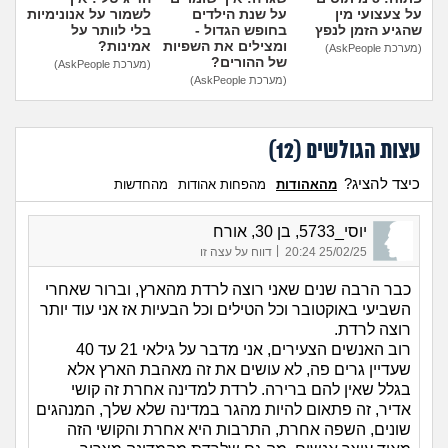
על צעצועי מין
על שנת הילדים
לשמור על אנונימיות
שהגיע הזמן לנפץ
בחופש הגדול -
בלי לוותר על
ומצילים את השפיות
אמינות?
(מערכת AskPeople)
של ההורים?
(מערכת AskPeople)
(מערכת AskPeople)
עצות הגולשים (
12
)
כיצד להציג?
מהאהודות
מהפחות אהודות
מהחדשות
יוסי_5733, בן 30, אורח
|
25/02/25 20:24
דווח על עצה זו
כבר הרבה שנים שאני רוצה לרדת מהארץ, וברור שאחרי
השביעי באוקטובר וכל הטילים וכל הבעיות אז אני עוד יותר
רוצה לרדת.
רוב האנשים הצעירים, אני מדבר על גילאי 21 עד 40
שעדיין גרים פה, לא עושים את זה מאהבת הארץ אלא
בגלל שאין להם ברירה. לרדת למדינה אחרת זה קושי
אדיר, זה פתאום להיות מהגר במדינה שלא שלך, המנהגים
שונים, השפה אחרת, התרבות היא אחרת והקושי הזה