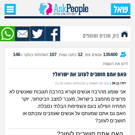
עמוד הבית
שאל שאלה
בית, שכנים ושותפים
שאלות חדשות
146
107
12
135400
אנשים צפו,
כתבו עצות,
השתתפו בסקר ו-
שאלות שעוררו עניין
דרגו את העצות.
עצות חדשות
האם אתם חושבים לעזוב את ישראל?
דודו בן 34
|
כתב את השאלה ב-25/02/25 בשעה 11:35
מה קורה כאן?
אני שומע מהרבה אנשים וקורא בהרבה תגובות שאנשים לא
מרוצים מהמצב בישראל, מעבר למצב הביטחוני, יוקר
מתחם הטיפים
המחיה הפילוג בעם והצפיפות הבלתי נסבלת.
האם גם אתם שמעתם על אנשים שעוזבים עזבתם או
מדורים
חושבים לעזוב?
האם אתם חושבים לעזוב?