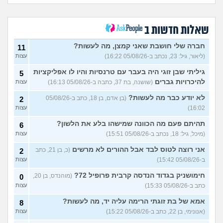
28)
ההורים זרקו אותי מהבית, ואין
8
לי לאן ללכת
שאלות חדשות ב
(ניתאי, בן 28)
עצות
משפחה בבניין שהורסת את
2
חברה שלי חושבת שאני קמצן, מה לעשות?
11
איכות החיים, מה אפשר לעשות
עצות
(ליאור, גיל: 23, נכתב ב-05/08/26 16:22)
עצות
עם זה?
(אלון, בן 18)
שכנים חסרי מנוח בבירת
גיליתי שבן זוגי היה בעבר עם טרנסיות והיו לו אפליקציות
3
5
העמק, איך להתמודד?
עצות
להיכרויות גברים
(שושנה, בת 37, כתבה ב-05/08/26 16:13)
עצות
(דואגת, בן 38)
לא יודע כבר מה לעשות?
(בן אדם, בן 18, כתב ב-05/08/26
2
הלכו לנו 30 אלף שקל לפח,
9
16:02)
עצות
איך להתמודד עם זה?
עצות
(אישה, בת 20)
תהיתם פעם מה הכוונה שמישהו בלע את הלשון?
6
איפה לגור? מחפשים קהילה
2
(מיכל, גיל: 18, נכתב ב-05/08/26 15:51)
עצות
וחקלאות
(דנה, בת 40)
עצות
אני רוצה לטוס לבד אבל ההורים לא מרשים
(כ, בן 21, כתב
2
השכנים הפכו את חדר
7
ב-05/08/26 15:42)
עצות
המדרגות בבניין לשלהם, מה
עצות
לעשות?
(אנונימי, בן 34)
חימושניק בגדוד הנדסה קרבית פרופיל 72?
(מוהנדס, בן 20,
0
שכנה שהפכה למטרד מה
10
כתב ב-05/08/26 15:33)
עצות
עושים?
(אנונימי, בן 36)
עצות
אמא של בת זוגתי הרימה עליה יד, מה לעשות?
8
השותפה בחדר לומדת עם
2
(אנונימי, בן 22, כתב ב-05/08/26 15:22)
עצות
שותפה אחרת מהדירה כל הזמן
עצות