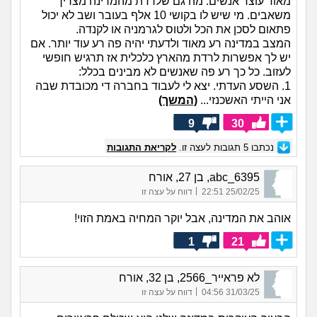
מאוד עוצר אנשים. מה גם שלרדת מהמדינה מצריך
משאבים. מי שיש לו בקושי 10 אלף בעובר ושב לא יכול
פתאום לסכן את הכל ולטוס לגרמניה או לקנדה.
המצב במדינה רע מאוד ולדעתי יהיה פה רע עוד יותר. אם
יש לך אפשרות לרדת מהארץ כלכלית אז תרגיש חופשי
לעזוב. כל כך רע פה שאנשים לא מבינים בכלל:
1. השסע העדתי. יצא לי לעבוד בחברה די מכובדת שבה
אני הייתי האשכנזי...
(המשך)
9
30
נכתבו
5
תגובות לעצה זו.
לקריאת התגובות
abc_6395, בן 27, אורח
|
25/02/25 22:51
דווח על עצה זו
אוהב את המדינה, אבל יוקר המחיה באמת הזוי!
1
21
לא פראייר_2566, בן 32, אורח
|
31/03/25 04:56
דווח על עצה זו