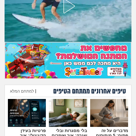
מה שעובר עליי
שומרים על הגוף
פיננסי וכלכלה
בין הסדינים
חיות מחמד
יוקר המחיה
טיפים אחרונים ממתחם הטיפים
|
למתחם המלא
גאווה
הוספת טיפ
מדברים על זה
בלי מסגרות ובלי
פרטיות בעידן
פתוח: 5 מיתוסים
שגרה: איך שומרים
הדיגיטלי: איך