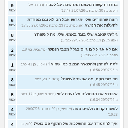
בחרדות קשות מעצם המחשבה על לעבוד
(בחורה של
9
חופש, בת 30, כתבה ב-29/07/26 17:47)
עצות
רוצה שההורים שלי יתגרשו אבל הם לא וגם מפחדת
6
להעלות את הנושא
(אנונימית, בת 23, כתבה ב-29/07/26 17:36)
עצות
גיליתי שאבא שלי בוגד באמא שלי, מה לעשות?
8
(אנונימי, בן 13, כתב ב-29/07/26 17:25)
עצות
אם לא אגיע לצו גיוס בגלל מצבי הנפשי
(מלשבית, בת 18,
2
כתבה ב-29/07/26 17:05)
עצות
לתת לה זמן ולהשאיר המצב כמו שהוא?
(Flo-T, בן 41, כתב
1
ב-29/07/26 16:56)
עצות
תדירות סקס, מה אפשר לעשות?
(נשוי, בן 28, כתב
8
ב-29/07/26 16:45)
עצות
איבדתי את הבתולים על נערת ליווי
(סתם מישהו, בן 17, כתב
5
ב-29/07/26 16:34)
עצות
לעשות קרחת ולשים פאה
(אנונימי, בן 20, כתב ב-29/07/26
4
16:23)
עצות
איך להתמודד עם ההשלכות של התקף פסיכוטי?
(ג'וני, בן
4