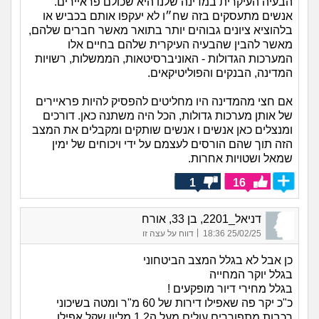
הבעיה העיקרית במדינה שלנו היא שכולם פראיירים.
אנשים מתעסקים בזה שח״ו לא יעקפו אותם בכביש או
בלהוציא ציונים גבוהים יותר בתואר מאשר חברים שלהם,
מאשר להבין שהבעיה העיקרית שלהם בחיים אלו
המערכות הגדולות - האוניברסיטאות, הממשלות, רשויות
המדינה, הבנקים והפוליטיקאים.
אם חצי מהמדינה היו מחליטים להפסיק להיות פראיירים
של אותן מערכות גדולות, הכל היה משתנה כאן. דורכים
ומנצלים כאן אנשים ו אנשים שותקים ומקבלים את המצב
הזה תוך שהם הורסים לעצמם על ידי ויכוחים של ימין
שמאל ושטויות אחרות.
1
16
דניאל_2201, בן 33, אורח
|
25/02/25 18:36
דווח על עצה זו
כן אבל לא בגלל המצב הביטחוני
בגלל יוקר המחייה
בגלל מחירי דיור מופקעים !
כ"כ יקר פה שאפילו דירות של 60 מ"ר ומטה בשיכוני
רכבות מתפוררים עולים מעל ה1.2 מליון שקל אפילו