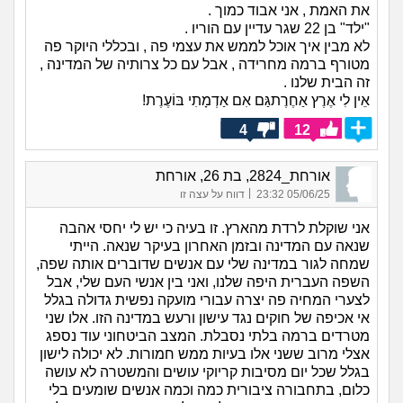
את האמת , אני אבוד כמוך .
"ילד" בן 22 שגר עדיין עם הוריו .
לא מבין איך אוכל לממש את עצמי פה , ובכללי היוקר פה
מטורף ברמה מחרידה , אבל עם כל צרותיה של המדינה ,
זה הבית שלנו .
אֵין לִי אֶרֶץ אַחֶרֶתגַּם אִם אַדְמָתִי בּוֹעֶרֶת!
4
12
אורחת_2824, בת 26, אורחת
|
05/06/25 23:32
דווח על עצה זו
אני שוקלת לרדת מהארץ. זו בעיה כי יש לי יחסי אהבה
שנאה עם המדינה ובזמן האחרון בעיקר שנאה. הייתי
שמחה לגור במדינה שלי עם אנשים שדוברים אותה שפה,
השפה העברית היפה שלנו, ואני בין אנשי העם שלי, אבל
לצערי המחיה פה יצרה עבורי מועקה נפשית גדולה בגלל
אי אכיפה של חוקים נגד עישון ורעש במדינה הזו. אלו שני
מטרדים ברמה בלתי נסבלת. המצב הביטחוני עוד נספג
אצלי מרוב ששני אלו בעיות ממש חמורות. לא יכולה לישון
בגלל שכל יום מסיבות קריוקי עושים והמשטרה לא עושה
כלום, בתחבורה ציבורית כמה וכמה אנשים שומעים בלי