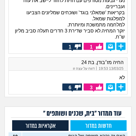
נערי גבעות מטורפים עם הזיות לחזור ליישב את עזה
ועבריינים.
בקריאות 'שמאלני בוגד' ושוכחים שמליונים הצביעו
למפלגות שמאל.
למלחמה מתמשכת ומיותרת.
יוקר המחיה.לא סביר שדירת 3 חדרים תעלה סביב מליון
ש"ח.
1
1
החיה מז׳בודן, בת 24
|
13/03/25 19:53
דווח על עצה זו
לא
6
3
עוד ממדור "בית, שכנים ושותפים "
חדשות במדור
אקראיות במדור
האם זה נקרא חשיפה של הגוף