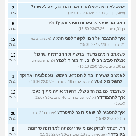
אמא לא רוצה שאלמד תואר בהנדסה, מה לעשות?
7
(Alex, בן 21, כתב ב-23/07/26 16:01)
עצות
האם מה שאני מרגיש זה הגיוני ותקין?
(לירון,
8
בן 31, כתב ב-23/07/26 15:50)
עצות
איך להתגבר על רצון לקשר לפני הזמן?
(אנונימית, בת
12
21, כתבה ב-23/07/26 15:39)
עצות
כשאתם רואים מישהי ברשתות החברתיות שהכול
13
אצלה סביב הבילויים, זה מוריד לכם?
(לחם ושעשועים,
עצות
בן 36, כתב ב-22/07/26 16:13)
לאנשים ששירתו בחיל הטנ"א, חימוש, טכנולוגיה ואחזקה
1
- להשלים ל-03?
(חימושניק, בן 19, כתב ב-22/07/26 16:04)
עצות
כשרבתי עם בת הזוג שלי, דחפתי אותה מתוך כעס.
13
איך להתמודד?
(אלכס, שם בדוי, בן 40, כתב ב-22/07/26
עצות
15:53)
איך להסביר לה שאני רוצה להיפרד?
(עידן, בן 27, כתב
20
ב-22/07/26 15:42)
עצות
היי. רציתי לבדוק אם מישהי עשתה לאחרונה טירונות
0
בעובדה?
(אנונימית, בת 18, כתבה ב-22/07/26 15:31)
עצות