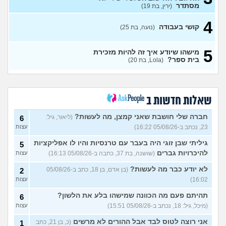
תורים בבלינסון, כדאי?
(דוי, בת
עצות
מסתדר
(ירין, בת 19)
22)
בת 26 מרגישה אבודה
4
(לי, בת
4
קושי בעבודה
(נועה, בת 25)
26)
עצות
קריירה בנקאית המלצות?
3
5
מישהו שיודע איך זה להיות מזכירת
(מתעניינת, בת 25)
עצות
בית ספר?
(Lola, בת 20)
מחפשת המלצה על תוכנה
3
למרפאה או מערכת מומלצת
עצות
לרופאים. מה הכי טוב היום?
(מרפאת ט.ט, בת 40)
שאלות חדשות ב
במה לעבוד?
(אנונימי, בן 17)
3
עצות
חברה שלי חושבת שאני קמצן, מה לעשות?
(ליאור, גיל:
6
23, נכתב ב-05/08/26 16:22)
עצות
שחוק עד דמעות מעבודה
3
זמנית: האם לחתום אבטלה
עצות
גיליתי שבן זוגי היה בעבר עם טרנסיות והיו לו אפליקציות
5
ולהשקיע בהייטק או למצוא
עבודה אחרת?
להיכרויות גברים
(שושנה, בת 37, כתבה ב-05/08/26 16:13)
עצות
(סטודנט, בן 22)
לא יודע כבר מה לעשות?
(בן אדם, בן 18, כתב ב-05/08/26
2
איך מוצאים עבודה בעיר שלי?
5
16:02)
עצות
(אסי, בן 38)
עצות
תהיתם פעם מה הכוונה שמישהו בלע את הלשון?
6
האם כדאי עגלות באמריקה/
3
(מיכל, גיל: 18, נכתב ב-05/08/26 15:51)
עצות
קוסמטיקה?
(אנגל, בת 22)
עצות
אני רוצה לטוס לבד אבל ההורים לא מרשים
(כ, בן 21, כתב
1
מסיימת תואר במדמח ולא
3