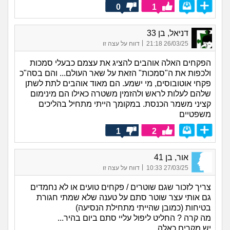
0
1
דניאל, בן 33
|
26/03/25 21:18
דווח על עצה זו
הפקחים האלה אוהבים להציג את עצמם כבעלי סמכות
ולכפות את ה"סמכות" הזאת על שאר העולם... והם בסה"כ
פקחי אוטובוסים, מי ישמע. הם מאוד אוהבים לתת לשתן
שלהם לעלות לראש ולהזמין משטרה כאילו הם מינימום
קציני משמר הכנסת. במקומך הייתי מתחיל בהליכים
משפטיים
1
2
אור, בן 41
|
27/03/25 10:33
דווח על עצה זו
צריך לזכור שגם שוטרים / פקחים טועים או לא נחמדים
גם אותי עצר שוטר סתם על טענה שלא שמתי חגורת
בטיחות (כמובן שהייתי מתחילת הנסיעה)
מה קרה ? החליט ליפול עליי סתם ביום בהיר...
יש מקרים כאלה