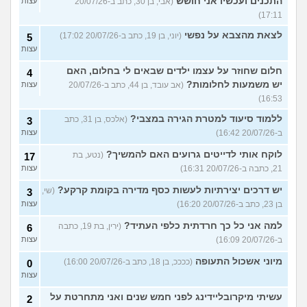
התכנים ועכשיו אני חושש
(אבי, בן 30, כתב ב-20/07/26
עצות
17:11)
לצאת מהצבא על נפשי
(יוני, בן 19, כתב ב-20/07/26 17:02)
5
עצות
חלום שחוזר על עצמו ילדים שבאים לי בחלום, האם
4
יש משמעות לחלומות?
(אב עובד, בן 44, כתב ב-20/07/26
עצות
16:53)
ללמוד סיעוד למטרת הגירה במצבי?
(אלכס, בן 31, כתב
3
ב-20/07/26 16:42)
עצות
לוקח אותי לדייטים גרועים האם להמשיך?
(נטע, בת
17
21, כתבה ב-20/07/26 16:31)
עצות
יש דרכים יצירתיות לעשות כסף מדירה בקומת קרקע?
(שי,
3
בן 23, כתב ב-20/07/26 16:20)
עצות
למה אני כל כך חרדתית כלפי העתיד?
(ירין, בת 19, כתבה
6
ב-20/07/26 16:09)
עצות
מיוני אשכול התעופה
(ככככ, בן 18, כתב ב-20/07/26 16:00)
0
עצות
עשיתי מיקרובליידינג לפני חמש שנים ואני מתחרטת על
2