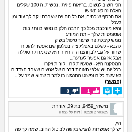
הכי חשוב לנשום, בריאות פיזית , נפשית, ה 100 שקלים
האלה זה לא האישו
את הכסף שוכחים, את כל החוויה שעברת ייקח לך עוד זמן
לעכל
והיא מורכבת מכל כך הרבה חלקים נפשיים ותגובות
אוטומטיות שלך + תת המודע
ממש קיבלת פה שיעור טיפול בשוק
להבא - לשלם באפליקציה בטלפון שם אפשר להוכיח
שחור על גבי לבן והצרה היחידה היא שנגמרת הסוללה
אבל אז גם אפשר לערער...
המסקנה היא - שטעויות קרו , קורות ויקרו
בכל יום יש אלפי תאונות דרכים של אנשים שאחד הצדדים
לא עשה כלום ופשוט התנגשו בו למרות שהוא שמר על...
(המשך)
0
1
מישהי_9459, בת 29, אורחת
|
27/03/25 02:28
דווח על עצה זו
היי,
יש לך אפשרות להגיש בקשה לביטול החוב. שמה לך פה