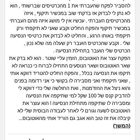
זוגיות
חיפוש שאלות
להסביר לפקח שהעברתי את 1 מהכרטיסים שברשותי , הוא
|
לא נתן לי לבדוק אז בדקתי שוב במכשיר תיקוף , איזה
היריון ולידה
הרשמה
התחברות
מהכרטיסים העברתי . עכשיו אין לי מושג איזה מהם העברתי
במכשיר תיקוף והפקח החליט וקבע שאני לא תיקפתי ורק
הורות ומשפחה
תיקפתי באותו הרגע , והחליט לא לבדוק את כרטיסי הנסיעה
שלי . וקבע שהכרטיס הועבר רק שעלה מה שלא נכון ,
מתבגרים
הכרטיס שלי הועבר בתחילת הנסיעה .
הפקח עצר את האוטובוס, הזמין עליי שוטר . הוא לא בדק את
מהבקו"ם... ועד מתי?!
שאר האוטובוס ושאר הנוסעים התחילו לברוח כי כנראה לא
תיקפו את הנסיעה בכלל , והפקח החליט להטריד דווקא אותי
לימודים וסטודנטים
, שאני תיקפתי ואני מסבירה לו בקושי כי אני רדומה בפנים
והוא ניצל את ההזדמנות , ואת החולשה שלי כדי דווקא לי
עבודה וקריירה
להדביק קנס של 100 שקל למי שתיקפה את הנסיעה
ומסבירה לו שתיקפה מתחילת הנסיעה ! הוא עוצר את
חברים ואנשים
האוטובוס לשעה וגורם לי לאחר לעבודה הבוסית שלי לא
קיבלה את זה טוב הוא אגב גם הוריד אותי מהאוטובוס...
(המשך)
בית, שכנים ושותפים