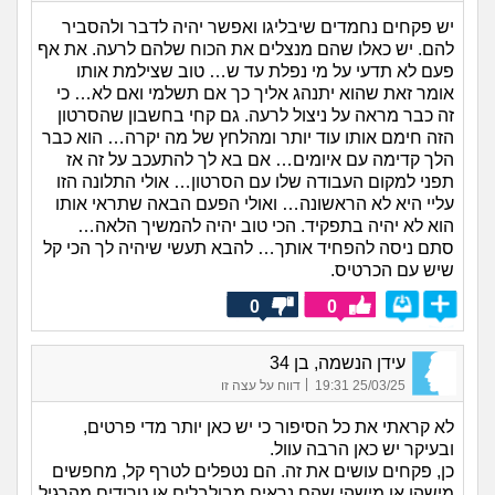
יש פקחים נחמדים שיבליגו ואפשר יהיה לדבר ולהסביר
להם. יש כאלו שהם מנצלים את הכוח שלהם לרעה. את אף
פעם לא תדעי על מי נפלת עד ש… טוב שצילמת אותו
אומר זאת שהוא יתנהג אליך כך אם תשלמי ואם לא… כי
זה כבר מראה על ניצול לרעה. גם קחי בחשבון שהסרטון
הזה חימם אותו עוד יותר ומהלחץ של מה יקרה… הוא כבר
הלך קדימה עם איומים… אם בא לך להתעכב על זה אז
תפני למקום העבודה שלו עם הסרטון… אולי התלונה הזו
עליי היא לא הראשונה… ואולי הפעם הבאה שתראי אותו
הוא לא יהיה בתפקיד. הכי טוב יהיה להמשיך הלאה…
סתם ניסה להפחיד אותך… להבא תעשי שיהיה לך הכי קל
שיש עם הכרטיס.
0
0
עידן הנשמה, בן 34
|
25/03/25 19:31
דווח על עצה זו
לא קראתי את כל הסיפור כי יש כאן יותר מדי פרטים,
ובעיקר יש כאן הרבה עוול.
כן, פקחים עושים את זה. הם נטפלים לטרף קל, מחפשים
מישהו או מישהי שהם נראים מבולבלים או טרודים מהרגיל