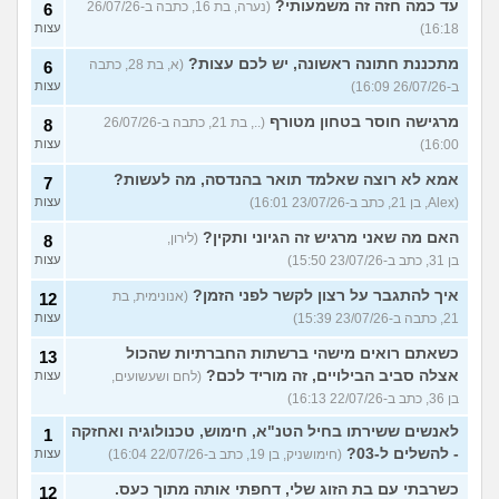
עד כמה חזה זה משמעותי?
(נערה, בת 16, כתבה ב-26/07/26
6
16:18)
עצות
מתכננת חתונה ראשונה, יש לכם עצות?
(א, בת 28, כתבה
6
ב-26/07/26 16:09)
עצות
מרגישה חוסר בטחון מטורף
(.., בת 21, כתבה ב-26/07/26
8
16:00)
עצות
אמא לא רוצה שאלמד תואר בהנדסה, מה לעשות?
7
(Alex, בן 21, כתב ב-23/07/26 16:01)
עצות
האם מה שאני מרגיש זה הגיוני ותקין?
(לירון,
8
בן 31, כתב ב-23/07/26 15:50)
עצות
איך להתגבר על רצון לקשר לפני הזמן?
(אנונימית, בת
12
21, כתבה ב-23/07/26 15:39)
עצות
כשאתם רואים מישהי ברשתות החברתיות שהכול
13
אצלה סביב הבילויים, זה מוריד לכם?
(לחם ושעשועים,
עצות
בן 36, כתב ב-22/07/26 16:13)
לאנשים ששירתו בחיל הטנ"א, חימוש, טכנולוגיה ואחזקה
1
- להשלים ל-03?
(חימושניק, בן 19, כתב ב-22/07/26 16:04)
עצות
כשרבתי עם בת הזוג שלי, דחפתי אותה מתוך כעס.
12