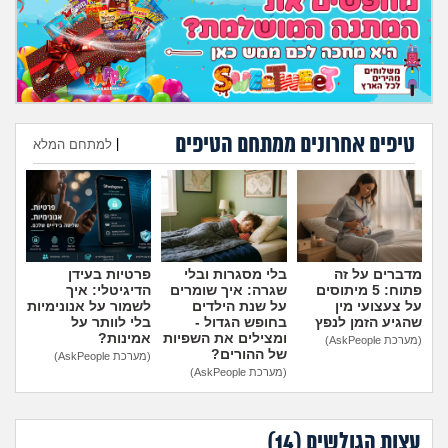
טיפים אחרונים ממתחם הטיפים
|
למתחם המלא
הוספת טיפ
מדברים על זה
בלי מסגרות ובלי
פרטיות בעידן
פתוח: 5 מיתוסים
שגרה: איך שומרים
הדיגיטלי: איך
על צעצועי מין
על שנת הילדים
לשמור על אנונימיות
שהגיע הזמן לנפץ
בחופש הגדול -
בלי לוותר על
ומצילים את השפיות
אמינות?
(מערכת AskPeople)
של ההורים?
(מערכת AskPeople)
(מערכת AskPeople)
עצות הגולשים (
14
)