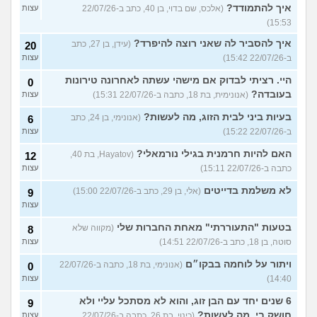
איך להתמודד?
(אלכס, שם בדוי, בן 40, כתב ב-22/07/26
עצות
15:53)
איך להסביר לה שאני רוצה להיפרד?
(עידן, בן 27, כתב
20
ב-22/07/26 15:42)
עצות
היי. רציתי לבדוק אם מישהי עשתה לאחרונה טירונות
0
בעובדה?
(אנונימית, בת 18, כתבה ב-22/07/26 15:31)
עצות
בעיות ביני לבית הזוג, מה לעשות?
(אנונימי, בן 24, כתב
6
ב-22/07/26 15:22)
עצות
האם להיות חרמנית בגילי נורמאלי?
(Hayatov, בת 40,
12
כתבה ב-22/07/26 15:11)
עצות
לא משלמת בדייטים
(אלי, בן 29, כתב ב-22/07/26 15:00)
9
עצות
בטעות "התעוררתי" מאחת החברות שלי
(מקווה שלא
8
סוטה, בן 18, כתב ב-22/07/26 14:51)
עצות
ויתור על לוחמה בבקו״ם
(אנונימי, בת 18, כתבה ב-22/07/26
0
14:40)
עצות
6 שנים יחד עם הבן זוג, והוא לא מסתכל עליי ולא
9
חושק בי, מה לעשות?
(כינוי, בת 26, כתבה ב-22/07/26
עצות