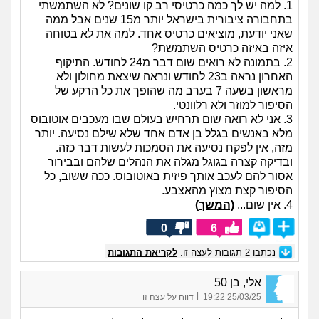
1. למה יש לך כמה כרטיסי רב קו שונים? לא השתמשתי
בתחבורה ציבורית בישראל יותר מ15 שנים אבל ממה
שאני יודעת, מוציאים כרטיס אחד. למה את לא בטוחה
איזה באיזה כרטיס השתמשת?
2. בתמונה לא רואים שום דבר מ24 לחודש. התיקוף
האחרון נראה ב23 לחודש ונראה שיצאת מחולון ולא
מראשון בשעה 7 בערב מה שהופך את כל הרקע של
הסיפור למוזר ולא רלוונטי.
3. אני לא רואה שום תרחיש בעולם שבו מעכבים אוטובוס
מלא באנשים בגלל בן אדם אחד שלא שילם נסיעה. יותר
מזה, אין לפקח נסיעה את הסמכות לעשות דבר כזה.
ובדיקה קצרה בגוגל מגלה את הנהלים שלהם ובבירור
אסור להם לעכב אותך פיזית באוטובוס. ככה ששוב, כל
הסיפור קצת מצוץ מהאצבע.
4. אין שום...
(המשך)
0
6
נכתבו
2
תגובות לעצה זו.
לקריאת התגובות
אלי, בן 50
|
25/03/25 19:22
דווח על עצה זו