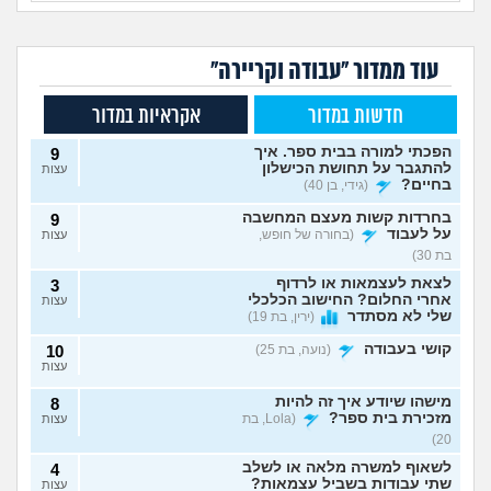
עוד ממדור "עבודה וקריירה"
חדשות במדור
אקראיות במדור
הפכתי למורה בבית ספר. איך
9
להתגבר על תחושת הכישלון
עצות
בחיים?
(גידי, בן 40)
בחרדות קשות מעצם המחשבה
9
על לעבוד
(בחורה של חופש,
עצות
בת 30)
לצאת לעצמאות או לרדוף
3
אחרי החלום? החישוב הכלכלי
עצות
שלי לא מסתדר
(ירין, בת 19)
קושי בעבודה
(נועה, בת 25)
10
עצות
מישהו שיודע איך זה להיות
8
מזכירת בית ספר?
(Lola, בת
עצות
20)
לשאוף למשרה מלאה או לשלב
4
שתי עבודות בשביל עצמאות?
עצות