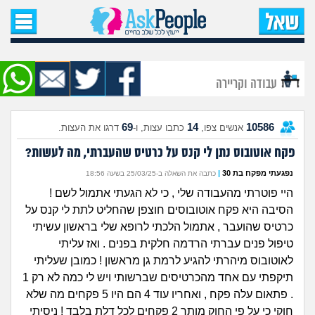
עמוד הבית
שאל שאלה
עבודה וקריירה
שאלות חדשות
69
14
10586
אנשים צפו,
כתבו עצות, ו-
דרגו את העצות.
שאלות שעוררו עניין
פקח אוטובוס נתן לי קנס על כרטיס שהעברתי, מה לעשות?
עצות חדשות
נפגעתי מפקח בת 30
|
כתבה את השאלה ב-25/03/25 בשעה 18:56
היי פוטרתי מהעבודה שלי , כי לא הגעתי אתמול לשם !
מה קורה כאן?
הסיבה היא פקח אוטובוסים חוצפן שהחליט לתת לי קנס על
כרטיס שהועבר , אתמול הלכתי לרופא שלי בראשון עשיתי
מתחם הטיפים
טיפול פנים עברתי הרדמה חלקית בפנים . ואז עליתי
לאוטובוס מיהרתי להגיע לרמת גן מראשון ! כמובן שעליתי
מדורים
תיקפתי עם אחד מהכרטיסים שברשותי ויש לי כמה לא רק 1
. פתאום עלה פקח , ואחריו עוד 4 הם היו 5 פקחים מה שלא
חוקי כי על פי החוק מותר 2 פקחים לכל דלת בלבד ! ניסיתי