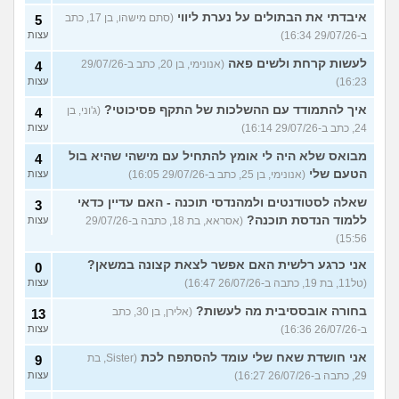
איבדתי את הבתולים על נערת ליווי
(סתם מישהו, בן 17, כתב
5
ב-29/07/26 16:34)
עצות
לעשות קרחת ולשים פאה
(אנונימי, בן 20, כתב ב-29/07/26
4
16:23)
עצות
איך להתמודד עם ההשלכות של התקף פסיכוטי?
(ג'וני, בן
4
24, כתב ב-29/07/26 16:14)
עצות
מבואס שלא היה לי אומץ להתחיל עם מישהי שהיא בול
4
הטעם שלי
(אנונימי, בן 25, כתב ב-29/07/26 16:05)
עצות
שאלה לסטודנטים ולמהנדסי תוכנה - האם עדיין כדאי
3
ללמוד הנדסת תוכנה?
(אסראא, בת 18, כתבה ב-29/07/26
עצות
15:56)
אני כרגע רלשית האם אפשר לצאת קצונה במשאן?
0
(טל11, בת 19, כתבה ב-26/07/26 16:47)
עצות
בחורה אובססיבית מה לעשות?
(אלירן, בן 30, כתב
13
ב-26/07/26 16:36)
עצות
אני חושדת שאח שלי עומד להסתפח לכת
(Sister, בת
9
29, כתבה ב-26/07/26 16:27)
עצות