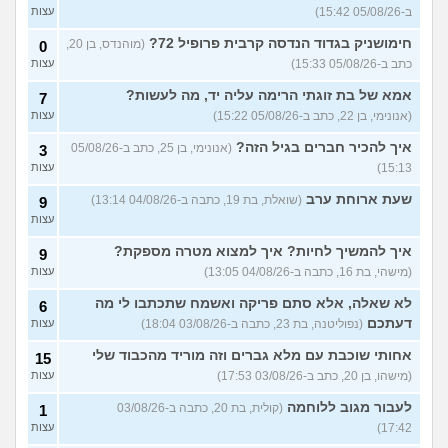
יודעת לאן להמשיך מפה
(נועם,
עצות
ב-05/08/26 15:42)
עצות
בת 23)
חימושניק בגדוד הנדסה קרבית פרופיל 72?
(מוהנדס, בן 20,
0
שאלות על המקצוע של הנהלת
5
כתב ב-05/08/26 15:33)
עצות
חשבונות
(מישהי, בת 30)
עצות
אמא של בת זוגתי הרימה עליה יד, מה לעשות?
7
איך לשפר את הנושא
4
התעסוקתי?
(אנונימית, בת 27)
עצות
(אנונימי, בן 22, כתב ב-05/08/26 15:22)
עצות
איך להבין מה הכיוון שלי?
איך להכיר חברים בגיל הזה?
4
(אנונימי, בן 25, כתב ב-05/08/26
3
(אנונימית, בת 21)
עצות
15:13)
עצות
עוד שאלות חדשות במדור
שעת ארוחת ערב
(שואלת, בת 19, כתבה ב-04/08/26 13:14)
9
עצות
איך להמשיך לחיות? איך למצוא מטרה מספקת?
9
(מישהי, בת 16, כתבה ב-04/08/26 13:05)
עצות
לא שאלה, אלא סתם פריקה ואשמח שתכתבו לי מה
6
דעתכם
(נפוליטנה, בת 23, כתבה ב-03/08/26 18:04)
עצות
אחותי שוכבת עם מלא גברים וזה מוריד מהכבוד שלי
15
(מישהו, בן 20, כתב ב-03/08/26 17:53)
עצות
לעבור מגוב ללוחמה
(קולית, בת 20, כתבה ב-03/08/26
1
17:42)
עצות