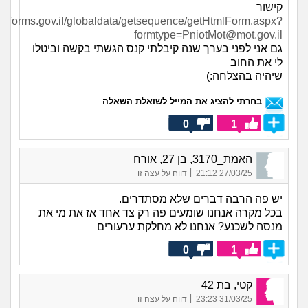
קישור
s://forms.gov.il/globaldata/getsequence/getHtmlForm.aspx?
formtype=PniotMot@mot.gov.il
גם אני לפני בערך שנה קיבלתי קנס הגשתי בקשה וביטלו
לי את החוב
שיהיה בהצלחה:)
בחרתי להציג את המייל לשואלת השאלה
0
1
האמת_3170, בן 27, אורח
|
27/03/25 21:12
דווח על עצה זו
יש פה הרבה דברים שלא מסתדרים.
בכל מקרה אנחנו שומעים פה רק צד אחד אז את מי את
מנסה לשכנע? אנחנו לא מחלקת ערעורים
0
1
קטי, בת 42
|
31/03/25 23:23
דווח על עצה זו