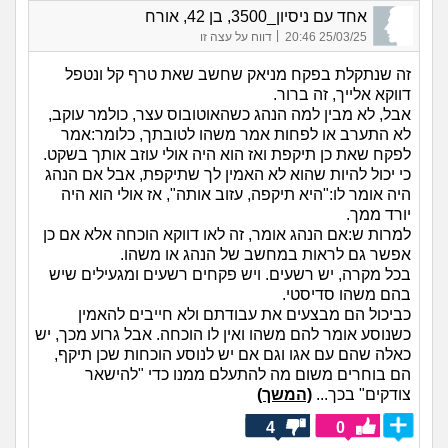
אחד עם ניסיון_3500, בן 42, אורח
|
25/03/25 20:46
דווח על עצה זו
זה שנתקלת בפקח מניאק שחשב שאת טרף קל ונטפל
דווקא אלייך, זה ברור.
אבל, לא מבין למה הנהג כשהאוטובוס עצר, כולמר עוקב,
לא התערב או לפחות אמר משהו לטובתך, כלומר:אמר
לפקח שאת כן תיקפת ואז הוא היה אולי עוזב אותך בשקט.
כי יכול להיות שהוא לא האמין לך שתיקפת, אבל אם הנהג
היה אומר לו:"היא תיקפה, עזוב אותה", אז אולי הוא היה
יורד ממך.
למרות ש:אם הנהג אומר, זה לאו דווקא הוכחה אלא אם כן
אפשר גם לראות במחשב של הנהג או משהו.
בכל מקרה, יש רשעים. ויש פקחים רשעים ומגעילים שיש
בהם משהו סדיסטי.
כביכול הם מבצעים את עבודתם ולא חייבים להאמין
כשנוסע אומר להם משהו ואין לו הוכחה. אבל גרוע מכך, יש
כאלה שהם עם אגו וגם אם יש לנוסע הוכחות שכן תיקף,
הם בוחרים משום מה להתעלם ממנו כדי "להישאר
צודקים" בכך...
(המשך)
4
0