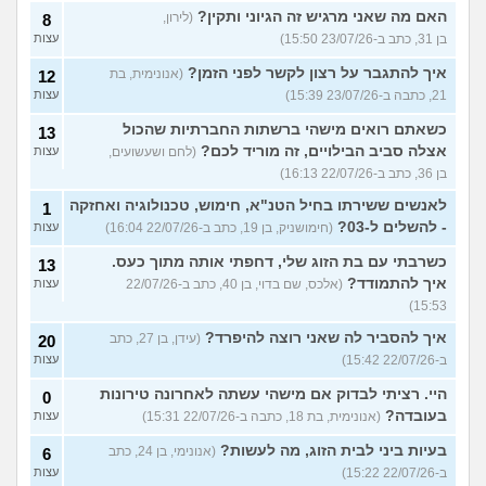
האם מה שאני מרגיש זה הגיוני ותקין?
(לירון,
8
בן 31, כתב ב-23/07/26 15:50)
עצות
איך להתגבר על רצון לקשר לפני הזמן?
(אנונימית, בת
12
21, כתבה ב-23/07/26 15:39)
עצות
כשאתם רואים מישהי ברשתות החברתיות שהכול
13
אצלה סביב הבילויים, זה מוריד לכם?
(לחם ושעשועים,
עצות
בן 36, כתב ב-22/07/26 16:13)
לאנשים ששירתו בחיל הטנ"א, חימוש, טכנולוגיה ואחזקה
1
- להשלים ל-03?
(חימושניק, בן 19, כתב ב-22/07/26 16:04)
עצות
כשרבתי עם בת הזוג שלי, דחפתי אותה מתוך כעס.
13
איך להתמודד?
(אלכס, שם בדוי, בן 40, כתב ב-22/07/26
עצות
15:53)
איך להסביר לה שאני רוצה להיפרד?
(עידן, בן 27, כתב
20
ב-22/07/26 15:42)
עצות
היי. רציתי לבדוק אם מישהי עשתה לאחרונה טירונות
0
בעובדה?
(אנונימית, בת 18, כתבה ב-22/07/26 15:31)
עצות
בעיות ביני לבית הזוג, מה לעשות?
(אנונימי, בן 24, כתב
6
ב-22/07/26 15:22)
עצות