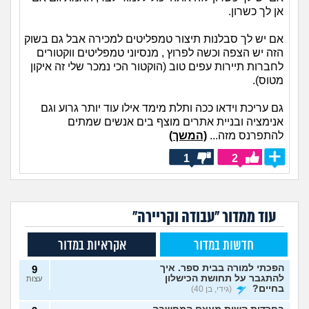
אן לך כשרון.
אם יש לך סבלנות תיצור טמפליטים למכירה אבל גם בשוק
הזה יש הצפה וכשה לפרוץ , מנסיוני טמפליטים ווקטורים
לחברות תיירות עפים טוב (הוקטור הכי נמכר שלי זה איקון
מטוס).
גם עריכת וידאו ככה ותלת מימד אילו עוד יותר גרוע וגם
אנימציה ובניית אתרים מוצף בים אנשים שמתים
להתפרנס מזה...
(המשך)
1
2
עוד ממדור "עבודה וקריירה"
חדשות במדור
אקראיות במדור
הפכתי למורה בבית ספר. איך
9
להתגבר על תחושת הכישלון
עצות
בחיים?
(גידי, בן 40)