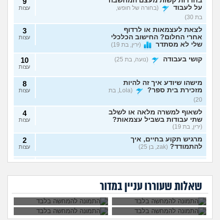
בחרדות קשות מעצם המחשבה
9
על לעבוד
(בחורה של חופש,
עצות
בת 30)
לצאת לעצמאות או לרדוף
3
אחרי החלום? החישוב הכלכלי
עצות
שלי לא מסתדר
(ירין, בת 19)
קושי בעבודה
(נועה, בת 25)
10
עצות
מישהו שיודע איך זה להיות
8
מזכירת בית ספר?
(Lola, בת
עצות
20)
לשאוף למשרה מלאה או לשלב
4
שתי עבודות בשביל עצמאות?
עצות
(ירין, בת 19)
מרגיש תקוע בחיים, איך
2
להתמודד?
(zak, בן 25)
עצות
איך לעשות כסף מתמונות של
7
יכולים לפטר אותי כי
הגשתי ציפיית שכר
כפות רגליים בצורה אנונימית
שמתי בצחוק מלח
יותר גבוהה משלו ויש
עצות
אני מעצבת גרפית,
ללכת להפגין? זה
בקפה לאחד
לי יותר ניסיון, למה
בלי שיגלו אותי?
(אליס, בת
האם AI באמת יקח לי
יפגע בקריירה שלי
העובדים?
הוא מקבל שכר גבוה
שאלות שעוררו עניין במדור
את העבודה בסוף?
בעתיד?
20)
יותר?
ניסיתי כמעט הכול בקשר
4
לעבודה סלאש לימודים
עצות
מרגישה שאין עתיד
(אנונימית, בת