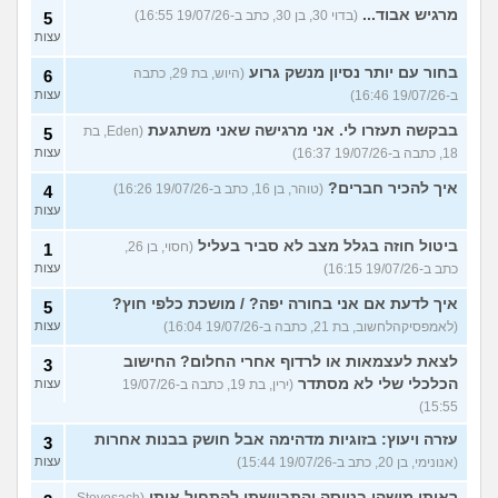
מרגיש אבוד...
(בדוי 30, בן 30, כתב ב-19/07/26 16:55)
5
עצות
בחור עם יותר נסיון מנשק גרוע
(היוש, בת 29, כתבה
6
ב-19/07/26 16:46)
עצות
בבקשה תעזרו לי. אני מרגישה שאני משתגעת
(Eden, בת
5
18, כתבה ב-19/07/26 16:37)
עצות
איך להכיר חברים?
(טוהר, בן 16, כתב ב-19/07/26 16:26)
4
עצות
ביטול חוזה בגלל מצב לא סביר בעליל
(חסוי, בן 26,
1
כתב ב-19/07/26 16:15)
עצות
איך לדעת אם אני בחורה יפה? / מושכת כלפי חוץ?
5
(לאמפסיקהלחשוב, בת 21, כתבה ב-19/07/26 16:04)
עצות
לצאת לעצמאות או לרדוף אחרי החלום? החישוב
3
הכלכלי שלי לא מסתדר
(ירין, בת 19, כתבה ב-19/07/26
עצות
15:55)
עזרה ויעוץ: בזוגיות מדהימה אבל חושק בבנות אחרות
3
(אנונימי, בן 20, כתב ב-19/07/26 15:44)
עצות
ראיתי מישהו בטיסה והתביישתי להתחיל איתו
(Stoyosach,