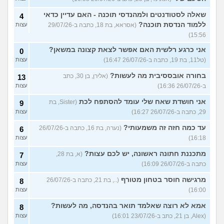
שאלה לסטודנטים ולמהנדסי תוכנה - האם עדיין כדאי
4
ללמוד הנדסת תוכנה?
(אסראא, בת 18, כתבה ב-29/07/26
עצות
15:56)
אני כרגע רלשית האם אפשר לצאת קצונה במשאן?
0
(טל11, בת 19, כתבה ב-26/07/26 16:47)
עצות
בחורה אובססיבית מה לעשות?
(אלירן, בן 30, כתב
13
ב-26/07/26 16:36)
עצות
אני חושדת שאח שלי עומד להסתפח לכת
(Sister, בת
9
29, כתבה ב-26/07/26 16:27)
עצות
עד כמה חזה זה משמעותי?
(נערה, בת 16, כתבה ב-26/07/26
6
16:18)
עצות
מתכננת חתונה ראשונה, יש לכם עצות?
(א, בת 28,
7
כתבה ב-26/07/26 16:09)
עצות
מרגישה חוסר בטחון מטורף
(.., בת 21, כתבה ב-26/07/26
8
16:00)
עצות
אמא לא רוצה שאלמד תואר בהנדסה, מה לעשות?
8
(Alex, בן 21, כתב ב-23/07/26 16:01)
עצות