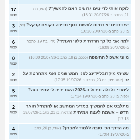
לוקח אותי לדייטים גרועים האם להמשיך?
(נטע, בת
17
21, כתבה ב-20/07/26 16:31)
עצות
יש דרכים יצירתיות לעשות כסף מדירה בקומת קרקע?
(שי,
3
בן 23, כתב ב-20/07/26 16:20)
עצות
למה אני כל כך חרדתית כלפי העתיד?
(ירין, בת 19, כתבה
6
ב-20/07/26 16:09)
עצות
מיוני אשכול התעופה
(ככככ, בן 18, כתב ב-20/07/26 16:00)
0
עצות
עשיתי מיקרובליידינג לפני חמש שנים ואני מתחרטת על
2
זה
(אנונימית, בת 23, כתבה ב-19/07/26 17:35)
עצות
לימודי כלכלה וניהול ב-2026 האם יהיה לי עתיד בזה?
5
(כפיר, בן 23, כתב ב-19/07/26 17:24)
עצות
מתלבט אם להמשיך במדעי המחשב או להתחיל תואר
2
חדש – אשמח לעצה אמיתית
(מדמח, בן 21, כתב ב-19/07/26
עצות
17:13)
מה הדרך הכי טובה ללמוד למבחן?
(אודי, בן 20, כתב
4
ב-19/07/26 17:04)
עצות