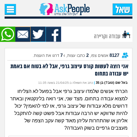
עמוד הבית
שאל שאלה
עבודה וקריירה
שאלות חדשות
7
2
8127
אנשים צפו,
כתבו עצות, ו-
דרגו את העצות.
שאלות שעוררו עניין
אני רוצה לעשות קורס עיצוב גרפי, אבל לא בטוח אם באמת
יש עבודה בתחום
עצות חדשות
בעל שם (טוב?) בן 35
|
כתב את השאלה ב-21/04/25 בשעה 11:35
מה קורה כאן?
הכרתי אנשים שלמדו עיצוב גרפי אבל בפועל לא הצליחו
למצוא עבודה בתחום. מצד שני, אני רואה בלינקטאין ובאתר
מתחם הטיפים
דרושים מלא עבודות של עיצוב גרפי, אז למי להאמין? יכול
להיות שדווקא יש הרבה עבודות אבל פשוט קשה להתקבל
מדורים
אליהן או שהתחרות עליהן מאוד קשה עקב הצפה של
מעצבים גרפיים בשוק העבודה?