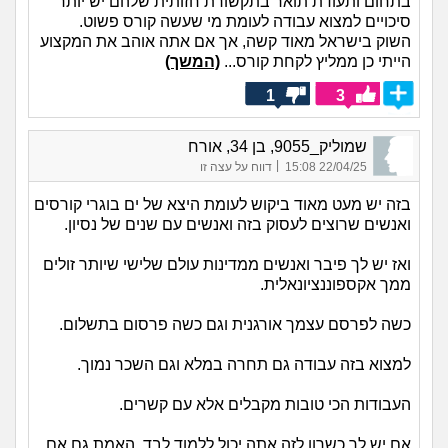
בתחום ותעודת תואר בתקשורת חזותית שלהם יש יותר
סיכויים למצוא עבודה לעומת מי שעשה קורס פשוט.
השוק בישראל מאוד קשה, אך אם אתה אוהב את המקצוע
הייתי כן ממליץ לקחת קורס...
(המשך)
1
3
שמוליק_9055, בן 34, אורח
|
22/04/25 15:08
דווח על עצה זו
בזה יש מעט מאוד ביקוש לעומת היצא של ים בוגרי קורסים
ואנשים שרוצים לעסוק בזה ואנשים עם שנים של נסיון.
ואז יש לך פיבר ואנשים ממדינות עולם שלישי שיותר זולים
ממך אקספוננציונאלית.
כשה לפרסם עצמך אורגנית וגם כשה פרסום בתשלום.
למצוא בזה עבודה גם תחרה במלא וגם השכר נמוך.
העבודות הכי טובות מקבלים אלא עם קשרים.
אם יש לך כשרון לזה אתה יכול ללמוד לבד, האמת גם אם