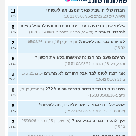
שאלות חדשות ב
במה לעבוד?
(אנונימי, בן 17)
3
עצות
חברה שלי חושבת שאני קמצן, מה לעשות?
11
(ליאור, גיל: 23, נכתב ב-05/08/26 16:22)
עצות
שחוק עד דמעות מעבודה
3
זמנית: האם לחתום אבטלה
עצות
גיליתי שבן זוגי היה בעבר עם טרנסיות והיו לו אפליקציות
6
ולהשקיע בהייטק או למצוא
עבודה אחרת?
להיכרויות גברים
(שושנה, בת 37, כתבה ב-05/08/26 16:13)
עצות
(סטודנט, בן 22)
לא יודע כבר מה לעשות?
(בן אדם, בן 18, כתב ב-05/08/26
2
איך מוצאים עבודה בעיר שלי?
5
16:02)
עצות
(אסי, בן 38)
עצות
תהיתם פעם מה הכוונה שמישהו בלע את הלשון?
6
האם כדאי עגלות באמריקה/
3
(מיכל, גיל: 18, נכתב ב-05/08/26 15:51)
עצות
קוסמטיקה?
(אנגל, בת 22)
עצות
אני רוצה לטוס לבד אבל ההורים לא מרשים
(כ, בן 21, כתב
2
מסיימת תואר במדמח ולא
3
יודעת לאן להמשיך מפה
(נועם,
עצות
ב-05/08/26 15:42)
עצות
בת 23)
חימושניק בגדוד הנדסה קרבית פרופיל 72?
(מוהנדס, בן 20,
0
שאלות על המקצוע של הנהלת
5
כתב ב-05/08/26 15:33)
עצות
חשבונות
(מישהי, בת 30)
עצות
אמא של בת זוגתי הרימה עליה יד, מה לעשות?
8
איך לשפר את הנושא
4
התעסוקתי?
(אנונימית, בת 27)
עצות
(אנונימי, בן 22, כתב ב-05/08/26 15:22)
עצות
איך להבין מה הכיוון שלי?
איך להכיר חברים בגיל הזה?
4
(אנונימי, בן 25, כתב ב-05/08/26
3
(אנונימית, בת 21)
עצות
15:13)
עצות