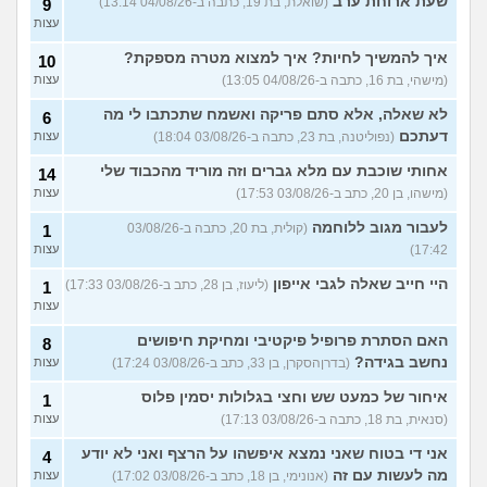
עוד שאלות חדשות במדור
שעת ארוחת ערב
(שואלת, בת 19, כתבה ב-04/08/26 13:14)
9
עצות
איך להמשיך לחיות? איך למצוא מטרה מספקת?
10
(מישהי, בת 16, כתבה ב-04/08/26 13:05)
עצות
לא שאלה, אלא סתם פריקה ואשמח שתכתבו לי מה
6
דעתכם
(נפוליטנה, בת 23, כתבה ב-03/08/26 18:04)
עצות
אחותי שוכבת עם מלא גברים וזה מוריד מהכבוד שלי
14
(מישהו, בן 20, כתב ב-03/08/26 17:53)
עצות
לעבור מגוב ללוחמה
(קולית, בת 20, כתבה ב-03/08/26
1
17:42)
עצות
היי חייב שאלה לגבי אייפון
(ליעוז, בן 28, כתב ב-03/08/26 17:33)
1
עצות
האם הסתרת פרופיל פיקטיבי ומחיקת חיפושים
8
נחשב בגידה?
(בדרןהסקרן, בן 33, כתב ב-03/08/26 17:24)
עצות
איחור של כמעט שש וחצי בגלולות יסמין פלוס
1
(סנאית, בת 18, כתבה ב-03/08/26 17:13)
עצות
אני די בטוח שאני נמצא איפשהו על הרצף ואני לא יודע
4
מה לעשות עם זה
(אנונימי, בן 18, כתב ב-03/08/26 17:02)
עצות