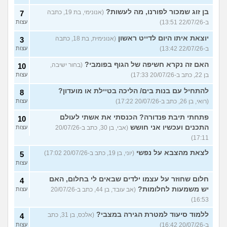
בן זוג שמכור לפורנו, מה לעשות?
(אנונימי, בת 19, כתבה
7
ב-22/07/26 13:51)
עצות
יוצאת איתו היום לדייט ראשון
(אנונימית, בת 18, כתבה
3
ב-22/07/26 13:42)
עצות
האם זה נקרא חשיפה של הגוף בפומבי?
(בחור ישיבה,
10
בן 22, כתב ב-20/07/26 17:33)
עצות
להתחיל עם בנות בים/ הליכה בטיילת או מועדון?
8
(רואי, בן 26, כתב ב-20/07/26 17:22)
עצות
פתחתי תיבת פנדורה? הכנסתי את אשתי לעולם
10
התכנים ועכשיו אני חושש
(אבי, בן 30, כתב ב-20/07/26
עצות
17:11)
לצאת מהצבא על נפשי
(יוני, בן 19, כתב ב-20/07/26 17:02)
5
עצות
חלום שחוזר על עצמו ילדים שבאים לי בחלום, האם
4
יש משמעות לחלומות?
(אב עובד, בן 44, כתב ב-20/07/26
עצות
16:53)
ללמוד סיעוד למטרת הגירה במצבי?
(אלכס, בן 31, כתב
4
ב-20/07/26 16:42)
עצות