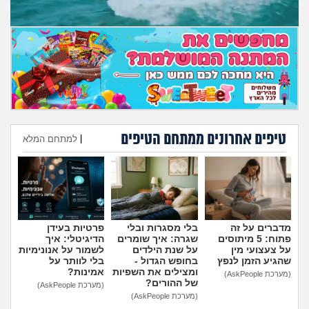
מה שעובר עליי
שומרים על הגוף
פיננסי וכלכלה
בין הסדינים
טיפים אחרונים ממתחם הטיפים
|
למתחם המלא
חיות מחמד
הוספת טיפ
יוקר המחיה
גאווה
מדברים על זה
בלי מסגרות ובלי
פרטיות בעידן
פתוח: 5 מיתוסים
שגרה: איך שומרים
הדיגיטלי: איך
על צעצועי מין
על שנת הילדים
לשמור על אנונימיות
שהגיע הזמן לנפץ
בחופש הגדול -
בלי לוותר על
ומצילים את השפיות
אמינות?
(מערכת AskPeople)
של ההורים?
(מערכת AskPeople)
(מערכת AskPeople)