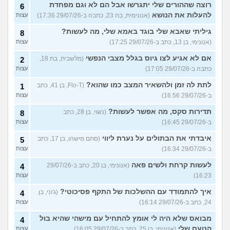
רוצה שההורים שלי יתגרשו אבל הם לא וגם מפחדת
6
להעלות את הנושא
(אנונימית, בת 23, כתבה ב-29/07/26 17:36)
עצות
גיליתי שאבא שלי בוגד באמא שלי, מה לעשות?
8
(אנונימי, בן 13, כתב ב-29/07/26 17:25)
עצות
אם לא אגיע לצו גיוס בגלל מצבי הנפשי
(מלשבית, בת 18,
2
כתבה ב-29/07/26 17:05)
עצות
לתת לה זמן ולהשאיר המצב כמו שהוא?
(Flo-T, בן 41, כתב
1
ב-29/07/26 16:56)
עצות
תדירות סקס, מה אפשר לעשות?
(נשוי, בן 28, כתב
8
ב-29/07/26 16:45)
עצות
איבדתי את הבתולים על נערת ליווי
(סתם מישהו, בן 17, כתב
5
ב-29/07/26 16:34)
עצות
לעשות קרחת ולשים פאה
(אנונימי, בן 20, כתב ב-29/07/26
4
16:23)
עצות
איך להתמודד עם ההשלכות של התקף פסיכוטי?
(ג'וני, בן
4
24, כתב ב-29/07/26 16:14)
עצות
מבואס שלא היה לי אומץ להתחיל עם מישהי שהיא בול
4
הטעם שלי
(אנונימי, בן 25, כתב ב-29/07/26 16:05)
עצות