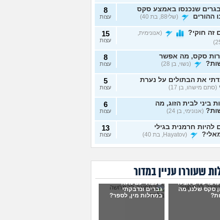
גרים שנכנסו באמצע סקס
8
 ההורים
(שלי88, בת 40)
עצות
זה חוקי?
(אנונימית,
15
עצות
רות סקס, מה אפשר
8
ות?
(נשוי, בן 28)
עצות
תי את הבתולים על נערת
5
(סתם מישהו, בן 17)
עצות
ת ביני לבית הזוג, מה
6
ות?
(אנונימי, בן 24)
עצות
להיות חרמנית בגילי
13
אלי?
(Hayatov, בת 40)
עצות
ות "התעוררתי" מאחת
8
רות שלי
(מקווה שלא
עצות
בן 18)
ת שעוררו עניין במדור
נים יחד עם הבן זוג, והוא
9
ו ברע ויש אצלו
שכבתי עם מלא
סתכל עליי ולא חושק בי,
עצות
 סקס שלנו, מה
גברים ונדבקתי
לעשות?
(כינוי, בת 26)
ת?
במחלות מין, לספר?
וג שמכור לפורנו, מה
7
ות?
(אנונימי, בת 19)
עצות