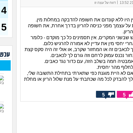
(רוויט
|
21/
דווח על עצה זו
4
בנות
אח 
ן היו ללא קונדום את חשופה להדבקה במחלות מין.
(לוחם
5
 על עצמך מפני כניסה להריון בדרך אחרת, את חשופה
מסא
ריון.
(מסאג
 שבשני המקרים, אין תסמינים כל כך מוקדם - כלומר
אנחנ
י יחסי מין את עדיין לא אמורה להרגיש כלום.
בגדי
 לכאבים זה או המחזור שקרב, או אולי זה היה סקס קצת
מה 
עכשי
ור נכנס עמוק לרחם וזה גורם לך לכאבים.
מחזו
מבטיה חמה בשלב הזה, עם כדור נגד כאבים.
בטו
חלוף מהר יחסית.
 אם לא היית מוגנת כפי שתארתי בתחילת התשובה שלי,
נשוי
(מאטיט
לך להבדק לכל מה שכתבתי על מנת שלול הריון או מחלת
למיש
החש
5
5