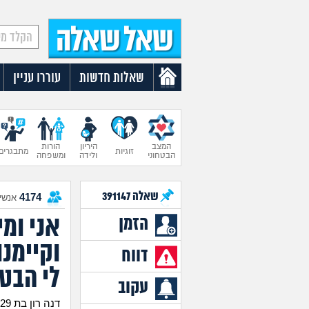
שאלות חדשות
עוררו עניין
המצב
היריון
הורות
זוגיות
מתבגרים
הבטחוני
ולידה
ומשפחה
שאלה
391147
4174
אנשים
אני ומ
הזמן
וקיימנו
דווח
לי הבטן
עקוב
דנה רון בת 29