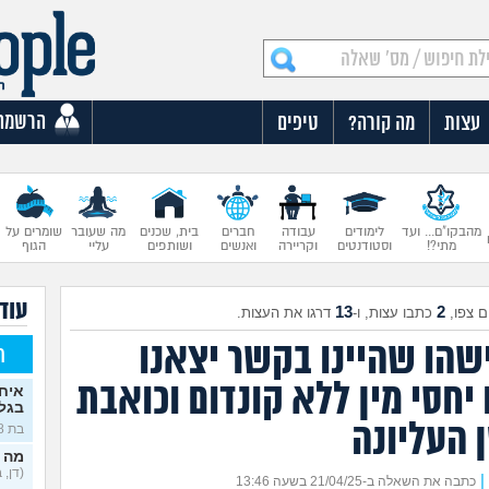
הרשמה
עצות
מה קורה?
טיפים
מהבקו"ם... ועד
לימודים
עבודה
חברים
בית, שכנים
מה שעובר
שומרים על
מתי?!
וסטודנטים
וקריירה
ואנשים
ושותפים
עליי
הגוף
עוד 
13
2
 צפו,
כתבו עצות, ו-
דרגו את העצות.
ישהו שהיינו בקשר יצאנו
ח
 יחסי מין ללא קונדום וכואבת
איח
בגלו
 העליונה
בת 18)
מה 
(דן, בן 
|
כתבה את השאלה ב-21/04/25 בשעה 13:46