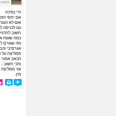
04/25 13:52
היי נסיכה
אם יחסי המי
ואם לא הגנת
גם לכניסה לה
חשוב להדגיש
כמה שעות אחר
מה שגורם לך
אגרסיבי והבח
ממליצה על א
הכאב אמור ל
והכי חשוב -
אני ממליצה 
מין.