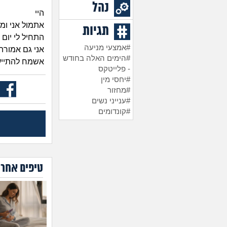
נהל
היי
אתמול אני ומי
תגיות
התחיל לי יום
#אמצעי מניעה
אני גם אמורה
#הימים האלה בחודש
אשמח להתייע
- פלייטקס
#יחסי מין
#מחזור
#ענייני נשים
#קונדומים
טיפים אחרו