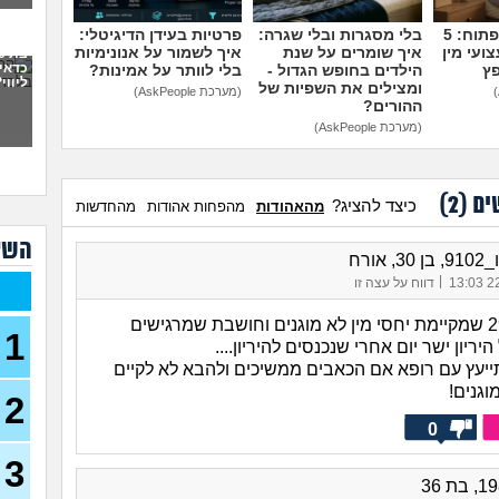
פתח
מדברים על זה פתוח: 5
בלי מסגרות ובלי שגרה:
פרטיות בעידן הדיגיטלי:
את 
ועי מין
איך שומרים על שנת
איך לשמור על אנונימיות
ועכש
כדאי
פץ
הילדים בחופש הגדול -
בלי לוותר על אמינות?
ליווי
30)
ומצילים את השפיות של
(מערכת AskPeople)
ההורים?
מה א
(מערכת AskPeople)
לגב
אפש
אבל 
ים (
2
)
כיצד להציג?
מהאהודות
מהפחות אהודות
מהחדשות
עשי
השא
עם ב
 אורח
מתה
|
22/
דווח על עצה זו
בת 22 בתולה זה מוריד?
בחורה בת 29 שמקיימת יחסי מין לא מוגנים וחושבת שמרגישים
1
(Lora, בת 22)
ריון ישר יום אחרי שנכנסים להיריון....
ייעץ עם רופא אם הכאבים ממשיכים ולהבא לא לקיים
מפנט
וגנים!
28)
2
0
חרדי
19)
3
האם 