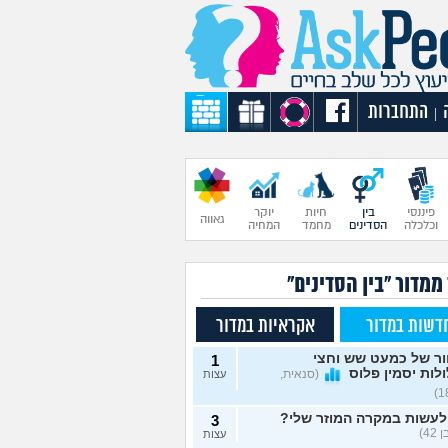
התחברות
|
פיננסי
בין
חיות
יוקר
גאווה
וכלכלה
הסדינים
מחמד
המחיה
ממדור "בין הסדינים"
דשות במדור
אקראיות במדור
ור של כמעט שש וחצי
1
לות יסמין פלוס
(סנאית,
עצות
לעשות במקרה המוזר שלי?
3
42)
עצות