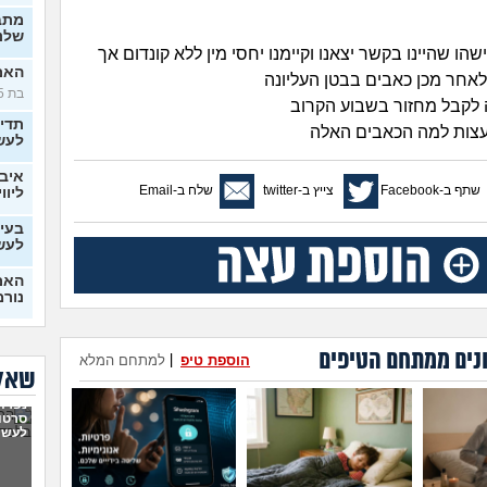
מתב
שלנו
שהו שהיינו בקשר יצאנו וקיימנו יחסי מין ללא קונדום אך
האם 
 לאחר מכן כאבים בבטן העליונה
בת 25)
 לקבל מחזור בשבוע הקרוב
תדי
צות למה הכאבים האלה
לעש
איבד
שתף ב-Facebook
צייץ ב-twitter
שלח ב-Email
ליווי
בעיו
לעש
האם 
נורמ
בטע
החב
נים ממתחם הטיפים
הוספת טיפ
|
למתחם המלא
סוטה, 
שאלו
6 ש
נפרדנ
לא מ
סרטון
מה 
לעשו
בן ז
לעש