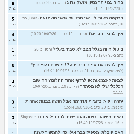
בחור עם יותר נסיון מנשק גרוע
(היוש, בת 29, כתבה
6
ב-19/07/26 16:46)
עצות
בבקשה תעזרו לי. אני מרגישה שאני משתגעת
(Eden, בת
5
18, כתבה ב-19/07/26 16:37)
עצות
איך להכיר חברים?
(טוהר, בן 16, כתב ב-19/07/26 16:26)
4
עצות
ביטול חוזה בגלל מצב לא סביר בעליל
(חסוי, בן 26,
1
כתב ב-19/07/26 16:15)
עצות
איך לדעת אם אני בחורה יפה? / מושכת כלפי חוץ?
5
(לאמפסיקהלחשוב, בת 21, כתבה ב-19/07/26 16:04)
עצות
לצאת לעצמאות או לרדוף אחרי החלום? החישוב
3
הכלכלי שלי לא מסתדר
(ירין, בת 19, כתבה ב-19/07/26
עצות
15:55)
עזרה ויעוץ: בזוגיות מדהימה אבל חושק בבנות אחרות
3
(אנונימי, בן 20, כתב ב-19/07/26 15:44)
עצות
ראיתי מישהו בטיסה והתביישתי להתחיל איתו
(Stoyosach,
3
בן 16, כתב ב-19/07/26 15:40)
עצות
האם קיבלתי מספיק בבר אילן כדי להמשיך לשנה
1