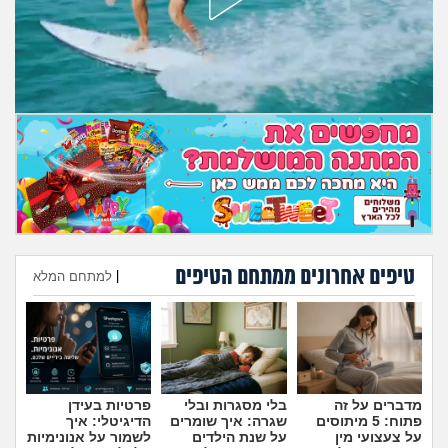
מה שעובר עליי
שומרים על הגוף
פיננסי וכלכלה
בין הסדינים
חיות מחמד
יוקר המחיה
טיפים אחרונים ממתחם הטיפים
|
למתחם המלא
הוספת טיפ
גאווה
מדברים על זה
בלי מסגרות ובלי
פרטיות בעידן
פתוח: 5 מיתוסים
שגרה: איך שומרים
הדיגיטלי: איך
על צעצועי מין
על שנת הילדים
לשמור על אנונימיות