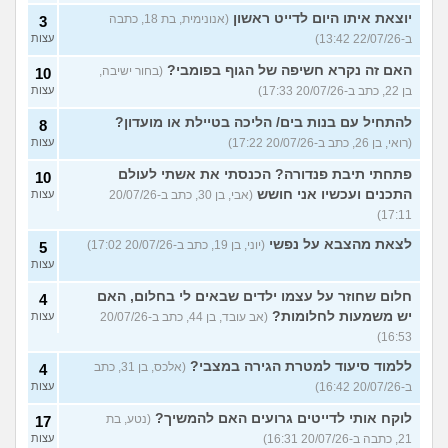
יוצאת איתו היום לדייט ראשון
(אנונימית, בת 18, כתבה
3
ב-22/07/26 13:42)
עצות
האם זה נקרא חשיפה של הגוף בפומבי?
(בחור ישיבה,
10
בן 22, כתב ב-20/07/26 17:33)
עצות
להתחיל עם בנות בים/ הליכה בטיילת או מועדון?
8
(רואי, בן 26, כתב ב-20/07/26 17:22)
עצות
פתחתי תיבת פנדורה? הכנסתי את אשתי לעולם
10
התכנים ועכשיו אני חושש
(אבי, בן 30, כתב ב-20/07/26
עצות
17:11)
לצאת מהצבא על נפשי
(יוני, בן 19, כתב ב-20/07/26 17:02)
5
עצות
חלום שחוזר על עצמו ילדים שבאים לי בחלום, האם
4
יש משמעות לחלומות?
(אב עובד, בן 44, כתב ב-20/07/26
עצות
16:53)
ללמוד סיעוד למטרת הגירה במצבי?
(אלכס, בן 31, כתב
4
ב-20/07/26 16:42)
עצות
לוקח אותי לדייטים גרועים האם להמשיך?
(נטע, בת
17
21, כתבה ב-20/07/26 16:31)
עצות