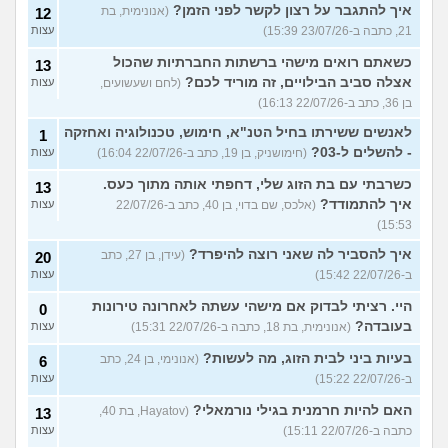
איך להתגבר על רצון לקשר לפני הזמן?
(אנונימית, בת
12
21, כתבה ב-23/07/26 15:39)
עצות
כשאתם רואים מישהי ברשתות החברתיות שהכול
13
אצלה סביב הבילויים, זה מוריד לכם?
(לחם ושעשועים,
עצות
בן 36, כתב ב-22/07/26 16:13)
לאנשים ששירתו בחיל הטנ"א, חימוש, טכנולוגיה ואחזקה
1
- להשלים ל-03?
(חימושניק, בן 19, כתב ב-22/07/26 16:04)
עצות
כשרבתי עם בת הזוג שלי, דחפתי אותה מתוך כעס.
13
איך להתמודד?
(אלכס, שם בדוי, בן 40, כתב ב-22/07/26
עצות
15:53)
איך להסביר לה שאני רוצה להיפרד?
(עידן, בן 27, כתב
20
ב-22/07/26 15:42)
עצות
היי. רציתי לבדוק אם מישהי עשתה לאחרונה טירונות
0
בעובדה?
(אנונימית, בת 18, כתבה ב-22/07/26 15:31)
עצות
בעיות ביני לבית הזוג, מה לעשות?
(אנונימי, בן 24, כתב
6
ב-22/07/26 15:22)
עצות
האם להיות חרמנית בגילי נורמאלי?
(Hayatov, בת 40,
13
כתבה ב-22/07/26 15:11)
עצות