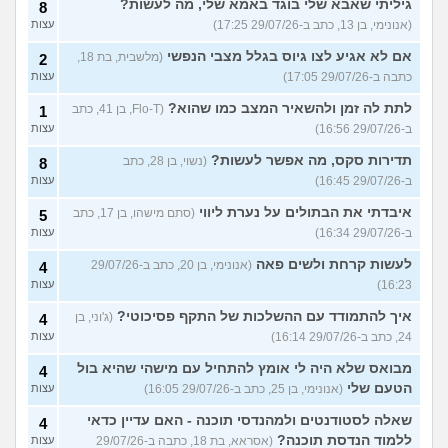
גיליתי שאבא שלי בוגד באמא שלי, מה לעשות?
8
(אנונימי, בן 13, כתב ב-29/07/26 17:25)
עצות
אם לא אגיע לצו גיוס בגלל מצבי הנפשי
(מלשבית, בת 18,
2
כתבה ב-29/07/26 17:05)
עצות
לתת לה זמן ולהשאיר המצב כמו שהוא?
(Flo-T, בן 41, כתב
1
ב-29/07/26 16:56)
עצות
תדירות סקס, מה אפשר לעשות?
(נשוי, בן 28, כתב
8
ב-29/07/26 16:45)
עצות
איבדתי את הבתולים על נערת ליווי
(סתם מישהו, בן 17, כתב
5
ב-29/07/26 16:34)
עצות
לעשות קרחת ולשים פאה
(אנונימי, בן 20, כתב ב-29/07/26
4
16:23)
עצות
איך להתמודד עם ההשלכות של התקף פסיכוטי?
(ג'וני, בן
4
24, כתב ב-29/07/26 16:14)
עצות
מבואס שלא היה לי אומץ להתחיל עם מישהי שהיא בול
4
הטעם שלי
(אנונימי, בן 25, כתב ב-29/07/26 16:05)
עצות
שאלה לסטודנטים ולמהנדסי תוכנה - האם עדיין כדאי
4
ללמוד הנדסת תוכנה?
(אסראא, בת 18, כתבה ב-29/07/26
עצות