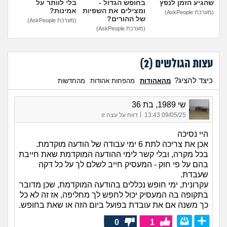
שהגיע הזמן לנפץ
בחופש הגדול -
בלי לוותר על
ומצילים את השפיות
אמינות?
(מערכת AskPeople)
של ההורים?
(מערכת AskPeople)
(מערכת AskPeople)
עצות הגולשים (
2
)
כיצד להציג?
מהאהודות
מהפחות אהודות
מהחדשות
שי 1989, בת 36
|
09/05/25 13:43
דווח על עצה זו
היי נסיכה
אכן את צריכה לתת 6 ימי עבודה של הודעה מוקדמת.
בכל מקרה, ובלי קשר לימי ההודעה המוקדמת שאת חייבת
בהם על פי חוק - המעסיק חייב לשלם לך על כל דקה
שעבדת.
עקרונית, ימי חופש נכללים בהודעה המוקדמת, שכן מדובר
בתקופה בה המעסיק יכול לחפש לך מחליפה, אז זה לא כל
כך משנה אם את עובדת בפועל ביום הזה או שאת בחופש.
0
1