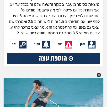
זוגיות
חיפוש שאלות
נמצאת בסופר מ 7.50 בבוקר והשעה שלנו זה בכלל עד 17
|
ואני חוזרת כל יום עייפה .לפי מה שהבנתי מודים על
היריון ולידה
הרשמה
התחברות
התפטרות לפי הזמן בעבודה עם זה חצי שנה אז זה 6 ימים
לפני יעני אם הודעתי ב 1.5 והיה לי שיחה ב 2.5 ואמרתי שם
הורות ומשפחה
שאני גם מעוניינת להתפטר אז זה אומר שאני צריכה להגיע
עד יום חמישי 8.5 מחר גם חתמתי חופש ליום שישי .?
מתבגרים
הזמן
דווח
עקוב
נהל
מהבקו"ם... ועד מתי?!
לימודים וסטודנטים
עבודה וקריירה
חברים ואנשים
בית, שכנים ושותפים