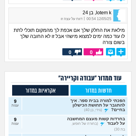
lotem k, בן 24
|
12/05/25 00:54
דווח על עצה זו
מילאת את החלק שלך אם אכפת לך מהמקום תוכלי לתת
לו עוד כמה ימים למצוא מישהי אבל זו לא החובה שלך
בשום צורה
0
0
עוד ממדור "עבודה וקריירה"
חדשות במדור
אקראיות במדור
הפכתי למורה בבית ספר. איך
9
להתגבר על תחושת הכישלון
עצות
בחיים?
(גידי, בן 40)
בחרדות קשות מעצם המחשבה
9
על לעבוד
(בחורה של חופש,
עצות
בת 30)