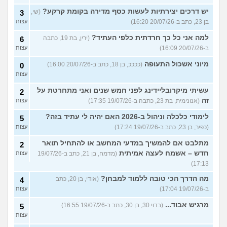
יש דרכים יצירתיות לעשות כסף מדירה בקומת קרקע?
(שי,
3
בן 23, כתב ב-20/07/26 16:20)
עצות
למה אני כל כך חרדתית כלפי העתיד?
(ירין, בת 19, כתבה
6
ב-20/07/26 16:09)
עצות
מיוני אשכול התעופה
(ככככ, בן 18, כתב ב-20/07/26 16:00)
0
עצות
עשיתי מיקרובליידינג לפני חמש שנים ואני מתחרטת על
2
זה
(אנונימית, בת 23, כתבה ב-19/07/26 17:35)
עצות
לימודי כלכלה וניהול ב-2026 האם יהיה לי עתיד בזה?
5
(כפיר, בן 23, כתב ב-19/07/26 17:24)
עצות
מתלבט אם להמשיך במדעי המחשב או להתחיל תואר
2
חדש – אשמח לעצה אמיתית
(מדמח, בן 21, כתב ב-19/07/26
עצות
17:13)
מה הדרך הכי טובה ללמוד למבחן?
(אודי, בן 20, כתב
4
ב-19/07/26 17:04)
עצות
מרגיש אבוד...
(בדוי 30, בן 30, כתב ב-19/07/26 16:55)
5
עצות