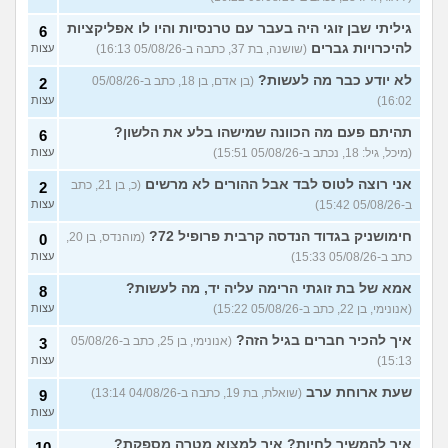
שחוק עד דמעות מעבודה
3
זמנית: האם לחתום אבטלה
עצות
גיליתי שבן זוגי היה בעבר עם טרנסיות והיו לו אפליקציות
6
ולהשקיע בהייטק או למצוא
עבודה אחרת?
להיכרויות גברים
(שושנה, בת 37, כתבה ב-05/08/26 16:13)
עצות
(סטודנט, בן 22)
לא יודע כבר מה לעשות?
(בן אדם, בן 18, כתב ב-05/08/26
2
איך מוצאים עבודה בעיר שלי?
5
16:02)
עצות
(אסי, בן 38)
עצות
תהיתם פעם מה הכוונה שמישהו בלע את הלשון?
6
האם כדאי עגלות באמריקה/
3
(מיכל, גיל: 18, נכתב ב-05/08/26 15:51)
עצות
קוסמטיקה?
(אנגל, בת 22)
עצות
אני רוצה לטוס לבד אבל ההורים לא מרשים
(כ, בן 21, כתב
2
מסיימת תואר במדמח ולא
3
יודעת לאן להמשיך מפה
(נועם,
עצות
ב-05/08/26 15:42)
עצות
בת 23)
חימושניק בגדוד הנדסה קרבית פרופיל 72?
(מוהנדס, בן 20,
0
שאלות על המקצוע של הנהלת
5
כתב ב-05/08/26 15:33)
עצות
חשבונות
(מישהי, בת 30)
עצות
אמא של בת זוגתי הרימה עליה יד, מה לעשות?
8
איך לשפר את הנושא
4
התעסוקתי?
(אנונימית, בת 27)
עצות
(אנונימי, בן 22, כתב ב-05/08/26 15:22)
עצות
איך להבין מה הכיוון שלי?
איך להכיר חברים בגיל הזה?
4
(אנונימי, בן 25, כתב ב-05/08/26
3
(אנונימית, בת 21)
עצות
15:13)
עצות
עוד שאלות חדשות במדור
שעת ארוחת ערב
(שואלת, בת 19, כתבה ב-04/08/26 13:14)
9
עצות
איך להמשיך לחיות? איך למצוא מטרה מספקת?
10