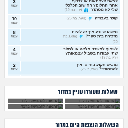
לצאת לעצמאות או לרדוף
3
אחרי החלום? החישוב הכלכלי
עצות
שלי לא מסתדר
(ירין, בת 19)
קושי בעבודה
(נועה, בת 25)
10
עצות
מישהו שיודע איך זה להיות
8
מזכירת בית ספר?
(Lola, בת
עצות
20)
לשאוף למשרה מלאה או לשלב
4
שתי עבודות בשביל עצמאות?
עצות
(ירין, בת 19)
מרגיש תקוע בחיים, איך
2
להתמודד?
(zak, בן 25)
עצות
איך לעשות כסף מתמונות של
7
יכולים לפטר אותי כי
הגשתי ציפיית שכר
כפות רגליים בצורה אנונימית
שמתי בצחוק מלח
יותר גבוהה משלו ויש
עצות
אני מעצבת גרפית,
ללכת להפגין? זה
בקפה לאחד
לי יותר ניסיון, למה
בלי שיגלו אותי?
(אליס, בת
האם AI באמת יקח לי
יפגע בקריירה שלי
העובדים?
הוא מקבל שכר גבוה
שאלות שעוררו עניין במדור
את העבודה בסוף?
בעתיד?
20)
יותר?
ניסיתי כמעט הכול בקשר
4
לעבודה סלאש לימודים
עצות
מרגישה שאין עתיד
(אנונימית, בת
22)
הכשרה מעשית לעבודה
2
השאלות הנצפות ה
יום
במדור
סוציאלית בביטוח לאומי
עצות