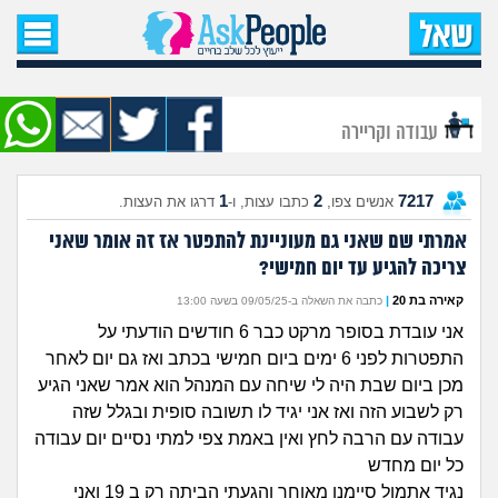
עמוד הבית
שאל שאלה
עבודה וקריירה
שאלות חדשות
1
2
7217
אנשים צפו,
כתבו עצות, ו-
דרגו את העצות.
שאלות שעוררו עניין
אמרתי שם שאני גם מעוניינת להתפטר אז זה אומר שאני
צריכה להגיע עד יום חמישי?
עצות חדשות
קאירה בת 20
|
כתבה את השאלה ב-09/05/25 בשעה 13:00
מה קורה כאן?
אני עובדת בסופר מרקט כבר 6 חודשים הודעתי על
התפטרות לפני 6 ימים ביום חמישי בכתב ואז גם יום לאחר
מתחם הטיפים
מכן ביום שבת היה לי שיחה עם המנהל הוא אמר שאני הגיע
רק לשבוע הזה ואז אני יגיד לו תשובה סופית ובגלל שזה
מדורים
עבודה עם הרבה לחץ ואין באמת צפי למתי נסיים יום עבודה
כל יום מחדש
נגיד אתמול סיימנו מאוחר והגעתי הביתה רק ב 19 ואני