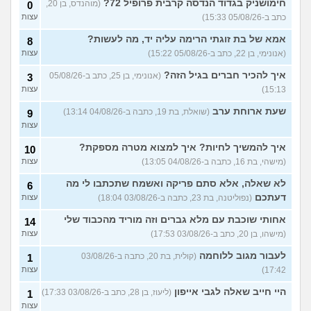
(מאטיטיהו, בן 37)
עצות
חימושניק בגדוד הנדסה קרבית פרופיל 72?
(מוהנדס, בן 20,
0
כתב ב-05/08/26 15:33)
עצות
למישהו יש עצה איך לדכא את
7
החשק המיני?
(יפה, בת 43)
עצות
אמא של בת זוגתי הרימה עליה יד, מה לעשות?
8
(אנונימי, בן 22, כתב ב-05/08/26 15:22)
עצות
עוד שאלות חדשות במדור
איך להכיר חברים בגיל הזה?
(אנונימי, בן 25, כתב ב-05/08/26
3
15:13)
עצות
שעת ארוחת ערב
(שואלת, בת 19, כתבה ב-04/08/26 13:14)
9
עצות
איך להמשיך לחיות? איך למצוא מטרה מספקת?
10
(מישהי, בת 16, כתבה ב-04/08/26 13:05)
עצות
לא שאלה, אלא סתם פריקה ואשמח שתכתבו לי מה
6
דעתכם
(נפוליטנה, בת 23, כתבה ב-03/08/26 18:04)
עצות
אחותי שוכבת עם מלא גברים וזה מוריד מהכבוד שלי
14
(מישהו, בן 20, כתב ב-03/08/26 17:53)
עצות
לעבור מגוב ללוחמה
(קולית, בת 20, כתבה ב-03/08/26
1
17:42)
עצות
היי חייב שאלה לגבי אייפון
(ליעוז, בן 28, כתב ב-03/08/26 17:33)
1
עצות