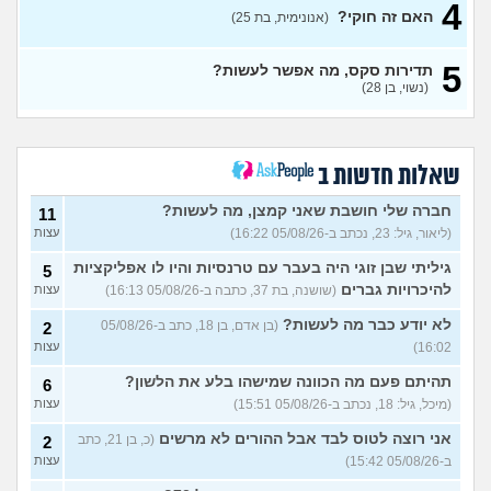
(בדוי, בת 15)
4
האם זה חוקי?
(אנונימית, בת 25)
בת 22 בתולה זה מוריד?
10
עצות
(Lora, בת 22)
5
תדירות סקס, מה אפשר לעשות?
מפנטז על חבר טוב שלי
(Pita, בן
4
(נשוי, בן 28)
28)
עצות
חרדי - נערות ליווי
(ישראל, בן
8
עצות
19)
שאלות חדשות ב
האם חוויתי תקיפה מינית?
14
עצות
חברה שלי חושבת שאני קמצן, מה לעשות?
(רוויטל, בת 24)
11
(ליאור, גיל: 23, נכתב ב-05/08/26 16:22)
עצות
בנות,אתן הייתן "מסדרות" את
5
אח שלכם במצב כזה?
עצות
גיליתי שבן זוגי היה בעבר עם טרנסיות והיו לו אפליקציות
5
(לוחם שקרוב ל'חרור, בן 21)
להיכרויות גברים
(שושנה, בת 37, כתבה ב-05/08/26 16:13)
עצות
מסאג׳יסט מעורער
4
לא יודע כבר מה לעשות?
(בן אדם, בן 18, כתב ב-05/08/26
2
עצות
(מסאג׳יסט מעורער, בן 26)
16:02)
עצות
אנחנו מקיימים יחסים עם
5
בגדים וזה לא מפריע לבעלי,
עצות
תהיתם פעם מה הכוונה שמישהו בלע את הלשון?
6
מה לעשות?
(דיאנה, בת 42)
(מיכל, גיל: 18, נכתב ב-05/08/26 15:51)
עצות
מחזור לאחר כמה שעות, זה
9
אני רוצה לטוס לבד אבל ההורים לא מרשים
בטוח?
(כ, בן 21, כתב
(שלומי, בן 21)
2
עצות
ב-05/08/26 15:42)
עצות
נשוי מפנטז על ליידיבויס
3