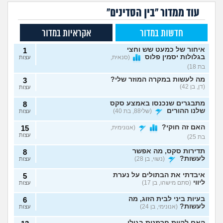
עוד ממדור "בין הסדינים"
חדשות במדור
אקראיות במדור
איחור של כמעט שש וחצי
1
בגלולות יסמין פלוס
(סנאית,
עצות
בת 18)
מה לעשות במקרה המוזר שלי?
3
(דן, בן 42)
עצות
מתבגרים שנכנסו באמצע סקס
8
שלנו ההורים
(שלי88, בת 40)
עצות
האם זה חוקי?
(אנונימית,
15
עצות
בת 25)
תדירות סקס, מה אפשר
8
לעשות?
(נשוי, בן 28)
עצות
איבדתי את הבתולים על נערת
5
ליווי
(סתם מישהו, בן 17)
עצות
בעיות ביני לבית הזוג, מה
6
לעשות?
(אנונימי, בן 24)
עצות
האם להיות חרמנית בגילי