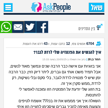
עמוד הבית
שאל שאלה
בין הסדינים
שאלות חדשות
43
12
6704
אנשים צפו,
כתבו עצות, ו-
דרגו את העצות.
שאלות שעוררו עניין
איך להגשים את הפנטזיה שלי לרדת לגבר?
עצות חדשות
חמוד בן 28
|
כתב את השאלה ב-20/05/25 בשעה 15:33
אני בזוגיות עם אישה כבר הרבה שנים ונמשך מאוד לנשים,
מה קורה כאן?
אבל תמיד משכו אותי גם גברים, ליתר דיוק הזין. כבר הרבה
זמן שיש לי פנטזיה לרדת לגבר, בלי סקס ובלי נשיקות, רק
מתחם הטיפים
לרדת.,ממש סקרן איך זה.
בת הזוג שלי יודעת על הפנזטיה הזו ומוכנה לאפשר לי
להתנסות.
מדורים
השאלה איך אני מממש את זה בכלל? אשמח לטיפים
והצעות מאיפה להכיר גברים שיסכימו לחווייה הזו איתי