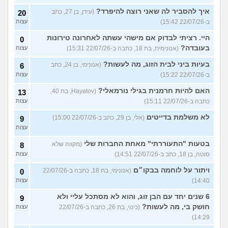
איך להסביר לה שאני רוצה להיפרד?
(עידן, בן 27, כתב
20
ב-22/07/26 15:42)
עצות
היי. רציתי לבדוק אם מישהי עשתה לאחרונה טירונות
0
בעובדה?
(אנונימית, בת 18, כתבה ב-22/07/26 15:31)
עצות
בעיות ביני לבית הזוג, מה לעשות?
(אנונימי, בן 24, כתב
6
ב-22/07/26 15:22)
עצות
האם להיות חרמנית בגילי נורמאלי?
(Hayatov, בת 40,
13
כתבה ב-22/07/26 15:11)
עצות
לא משלמת בדייטים
(אלי, בן 29, כתב ב-22/07/26 15:00)
9
עצות
בטעות "התעוררתי" מאחת החברות שלי
(מקווה שלא
8
סוטה, בן 18, כתב ב-22/07/26 14:51)
עצות
ויתור על לוחמה בבקו״ם
(אנונימי, בת 18, כתבה ב-22/07/26
0
14:40)
עצות
6 שנים יחד עם הבן זוג, והוא לא מסתכל עליי ולא
9
חושק בי, מה לעשות?
(כינוי, בת 26, כתבה ב-22/07/26
עצות
14:29)