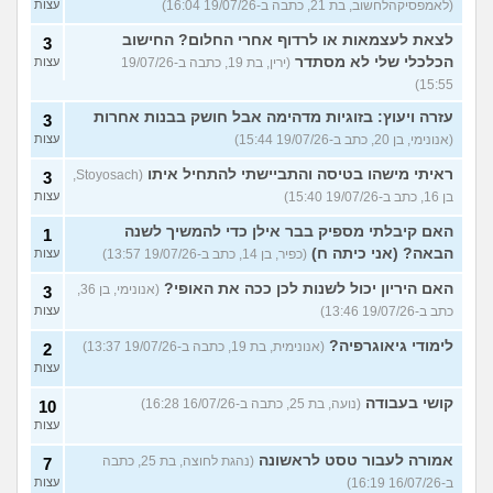
(לאמפסיקהלחשוב, בת 21, כתבה ב-19/07/26 16:04)
עצות
לצאת לעצמאות או לרדוף אחרי החלום? החישוב
3
הכלכלי שלי לא מסתדר
(ירין, בת 19, כתבה ב-19/07/26
עצות
15:55)
עזרה ויעוץ: בזוגיות מדהימה אבל חושק בבנות אחרות
3
(אנונימי, בן 20, כתב ב-19/07/26 15:44)
עצות
ראיתי מישהו בטיסה והתביישתי להתחיל איתו
(Stoyosach,
3
בן 16, כתב ב-19/07/26 15:40)
עצות
האם קיבלתי מספיק בבר אילן כדי להמשיך לשנה
1
הבאה? (אני כיתה ח)
(כפיר, בן 14, כתב ב-19/07/26 13:57)
עצות
האם היריון יכול לשנות לכן ככה את האופי?
(אנונימי, בן 36,
3
כתב ב-19/07/26 13:46)
עצות
לימודי גיאוגרפיה?
(אנונימית, בת 19, כתבה ב-19/07/26 13:37)
2
עצות
קושי בעבודה
(נועה, בת 25, כתבה ב-16/07/26 16:28)
10
עצות
אמורה לעבור טסט לראשונה
(נהגת לחוצה, בת 25, כתבה
7
ב-16/07/26 16:19)
עצות