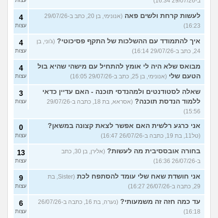
ב-29/07/26 16:34)
עצות
לעשות קרחת ולשים פאה
(אנונימי, בן 20, כתב ב-29/07/26
4
16:23)
עצות
איך להתמודד עם ההשלכות של התקף פסיכוטי?
(ג'וני, בן
4
24, כתב ב-29/07/26 16:14)
עצות
מבואס שלא היה לי אומץ להתחיל עם מישהי שהיא בול
4
הטעם שלי
(אנונימי, בן 25, כתב ב-29/07/26 16:05)
עצות
שאלה לסטודנטים ולמהנדסי תוכנה - האם עדיין כדאי
3
ללמוד הנדסת תוכנה?
(אסראא, בת 18, כתבה ב-29/07/26
עצות
15:56)
אני כרגע רלשית האם אפשר לצאת קצונה במשאן?
0
(טל11, בת 19, כתבה ב-26/07/26 16:47)
עצות
בחורה אובססיבית מה לעשות?
(אלירן, בן 30, כתב
13
ב-26/07/26 16:36)
עצות
אני חושדת שאח שלי עומד להסתפח לכת
(Sister, בת
9
29, כתבה ב-26/07/26 16:27)
עצות
עד כמה חזה זה משמעותי?
(נערה, בת 16, כתבה ב-26/07/26
6
16:18)
עצות