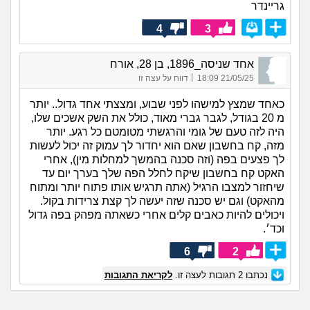
גריינדר
4
3
אחד שניסה_1896, בן 28, אורח
|
21/05/25 18:09
דווח על עצה זו
כאחד שמצץ למישהו לפני שבוע, ומצצתי אחד גדול.. יותר
מ 20 בגודל, לגבר גברי מאוד, כולל את השק אשכים שלו,
היה לזה טעם של גומי והרגשתי מטומטם כל רגע. יותר
מזה, קח בחשבון שאם הוא יחדור לך עמוק זה יכול לעשות
לך פצעים בפה (וזה סכנה בהמשך למחלות מין), אחרי
האקט קח בחשבון שיקח לחלל הפה שלך בערך יום עד
שיחזור למצבו הרגיל (אתה תרגיש אותו פתוח יותר ומתוח
מהאקט) וגם יש סכנה שזה יעשה לך קצת צרידות בקול.
ויכולים להיות כאבים קלים אחרי כשאתה מפהק בפה גדול
וכד׳.
6
2
נכתבו
2
תגובות לעצה זו.
לקריאת התגובות