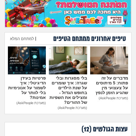
מה שעובר עליי
שומרים על הגוף
פיננסי וכלכלה
טיפים אחרונים ממתחם הטיפים
|
למתחם המלא
הוספת טיפ
בין הסדינים
חיות מחמד
מדברים על זה
בלי מסגרות ובלי
פרטיות בעידן
יוקר המחיה
פתוח: 5 מיתוסים
שגרה: איך שומרים
הדיגיטלי: איך
על צעצועי מין
על שנת הילדים
לשמור על אנונימיות
שהגיע הזמן לנפץ
בחופש הגדול -
בלי לוותר על
גאווה
ומצילים את השפיות
אמינות?
(מערכת AskPeople)
של ההורים?
(מערכת AskPeople)
(מערכת AskPeople)
עצות הגולשים (
12
)