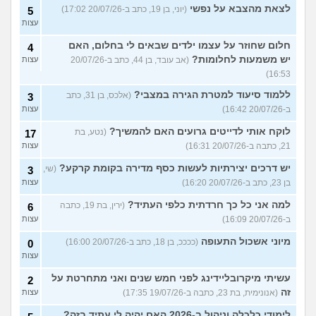
לצאת מהצבא על נפשי
(יוני, בן 19, כתב ב-20/07/26 17:02)
5
עצות
חלום שחוזר על עצמו ילדים שבאים לי בחלום, האם
4
יש משמעות לחלומות?
(אב עובד, בן 44, כתב ב-20/07/26
עצות
16:53)
ללמוד סיעוד למטרת הגירה במצבי?
(אלכס, בן 31, כתב
3
ב-20/07/26 16:42)
עצות
לוקח אותי לדייטים גרועים האם להמשיך?
(נטע, בת
17
21, כתבה ב-20/07/26 16:31)
עצות
יש דרכים יצירתיות לעשות כסף מדירה בקומת קרקע?
(שי,
3
בן 23, כתב ב-20/07/26 16:20)
עצות
למה אני כל כך חרדתית כלפי העתיד?
(ירין, בת 19, כתבה
6
ב-20/07/26 16:09)
עצות
מיוני אשכול התעופה
(ככככ, בן 18, כתב ב-20/07/26 16:00)
0
עצות
עשיתי מיקרובליידינג לפני חמש שנים ואני מתחרטת על
2
זה
(אנונימית, בת 23, כתבה ב-19/07/26 17:35)
עצות
לימודי כלכלה וניהול ב-2026 האם יהיה לי עתיד בזה?