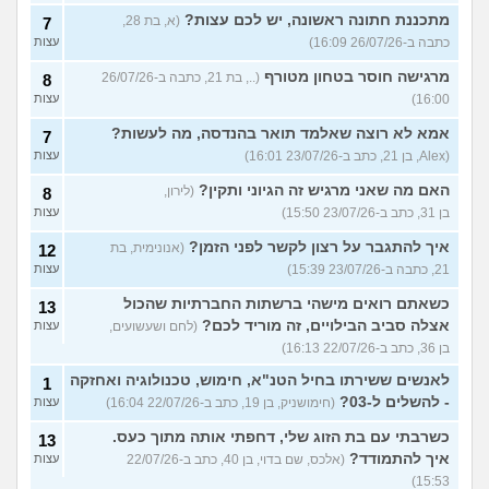
מתכננת חתונה ראשונה, יש לכם עצות?
(א, בת 28,
7
כתבה ב-26/07/26 16:09)
עצות
מרגישה חוסר בטחון מטורף
(.., בת 21, כתבה ב-26/07/26
8
16:00)
עצות
אמא לא רוצה שאלמד תואר בהנדסה, מה לעשות?
7
(Alex, בן 21, כתב ב-23/07/26 16:01)
עצות
האם מה שאני מרגיש זה הגיוני ותקין?
(לירון,
8
בן 31, כתב ב-23/07/26 15:50)
עצות
איך להתגבר על רצון לקשר לפני הזמן?
(אנונימית, בת
12
21, כתבה ב-23/07/26 15:39)
עצות
כשאתם רואים מישהי ברשתות החברתיות שהכול
13
אצלה סביב הבילויים, זה מוריד לכם?
(לחם ושעשועים,
עצות
בן 36, כתב ב-22/07/26 16:13)
לאנשים ששירתו בחיל הטנ"א, חימוש, טכנולוגיה ואחזקה
1
- להשלים ל-03?
(חימושניק, בן 19, כתב ב-22/07/26 16:04)
עצות
כשרבתי עם בת הזוג שלי, דחפתי אותה מתוך כעס.
13
איך להתמודד?
(אלכס, שם בדוי, בן 40, כתב ב-22/07/26
עצות
15:53)