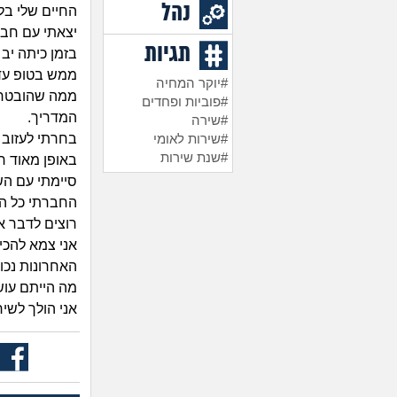
נהל
החיים שלי בל
יצאתי עם חב
תגיות
בזמן כיתה יב
ממש בטופ עד
#יוקר המחיה
ממה שהובטח מ
#פוביות ופחדים
המדריך.
#שירה
בחרתי לעזוב 
#שירות לאומי
#שנת שירות
באופן מאוד רע
סיימתי עם הש
החברתי כל הק
רוצים לדבר אי
אני צמא להכי
האחרונות נכו
מה הייתם עוש
אני הולך לשי