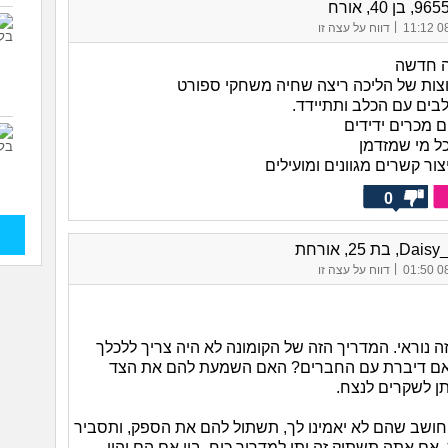
|
08/
דווח על עצה זו
 חדשה
ות של הליכה ריצה שחיה משחקי ספורט
לבים עם הכלב ותתיידד.
מכרים ידידים
 מי שמזדמן
ור קשרים מגוונים ומועילים
0
 בת 25, אורחת
|
08/
דווח על עצה זו
 נוראי. המדריך הזה של הקומונה לא היה צריך ללכלך
האם דיברת עם החברים? האם השמעת להם את הצד
ן לשקרים לנצח.
ושב שהם לא יאמינו לך, תשתול להם את הספק, ותסביר
אם אתה תשתוק זה יתן למדריך כוח. בין אם הם יהיו