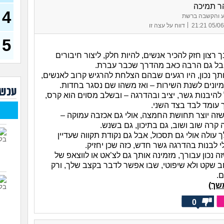
בת 23)
ר תמיכה
4
ע והקשבה ברשת
עדיי
|
05/06/25 
דווח על עצה זו
מה נ
30)
5
מסדר
רצון חזק להכיר אנשים, להיות חלק, ליצור חיבורים
ההור
בל גם הרבה כאב מהדרך שכבר עברת.
להת
תך נכון, היו רגעים שבהם הצלחת להרגיש קרוב לאנשים,
איך 
יונים לשנת השירות – ואז משהו שם נסגר בחדות.
עוב
עכשי
להיבנות גשר, יציב ובהדרגה – ובשלב מסוים הוא קרס,
עם מ
 עומד לבד בצד השני.
הזמן
שזה יוצר תחושת החמצה, אולי גם אכזבה עמוקה –
קרה שוב ושוב, גם בתיכון, גם בשנש.
מאב
ורוצ
עולה אולי גם תסכול, אבל גם נקודת תקווה שעדיין
 לבנות בהדרגה גשר חדש, כזה שכן יחזיק.
 נכון עבורך, מזמינה אותך גם לצ’אט או לווצאפ של
שנים
 שקט ולא שיפוטי, שבו אפשר לדבר בקצב שלך, ורק
(עדן, 
.
שך)
0