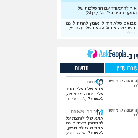
עצות
איך להתמודד עם ההשלכות של
התקף פסיכוטי?
ן מוצצת אצבע כהרגעה,
(ג'וני, בן 24)
7
יתן לעשות?
(נרקיס, בת
עצות
מבואס שלא היה לי אומץ להתחיל עם
מישהי שהיא בול הטעם שלי
(אנונימי,
 את ארון הילדות בבית
5
בן 25)
ים ומוצף בזכרונות. איך
עצות
מודד?
(כבר גדול, בן 35)
מפסיקים לפחד מזה שהזמן
9
ר?
(אליזבת, בת 24)
עצות
ו ב-
י אנשים מתייעצים כל
5
עוררו עניין
חדשות
?
(פפרוני, בן 25)
עצות
ד את הרעב בחיים שלי
3
זוגיות
ה לחזור לזה!
(זלדוס, בן 22)
עצות
אבא של בעלי מסתכל
בודדה מאוד בלי חברים כבר 5
5
עלי בצורה מחפיצה, מה
 ולא יודעת איפה להכיר
לעשות?
עצות
(ליה, בת 27)
בת 23)
הורות ומשפחה
עוד שאלות חדשות במדור
אמא שלי לוחצת עליי
להתחתן בשידוך עם כל
אחת שיש לה דופק, מה
לעשות?
(אריאל, בן 23)