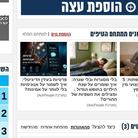
איך 
תקיפ
גילית
עם ה
אני 
למה 
נים ממתחם הטיפים
הוספת טיפ
|
למתחם המלא
כבר 
בהוליוו
חושב
או 
מה 
השא
אני 
לעב
מדברים על זה פתוח: 5
בלי מסגרות ובלי שגרה:
פרטיות בעידן הדיגיטלי:
ועי מין
איך שומרים על שנת
איך לשמור על אנונימיות
נקלע
פץ
הילדים בחופש הגדול -
בלי לוותר על אמינות?
בן 41)
1
ומצילים את השפיות של
(מערכת AskPeople)
ההורים?
נזכ
רעה
(מערכת AskPeople)
2
העבו
כאשר
כסף
ים (
3
)
כיצד להציג?
מהאהודות
מהפחות אהודות
מהחדשות
3
(אנונימ
הרס 