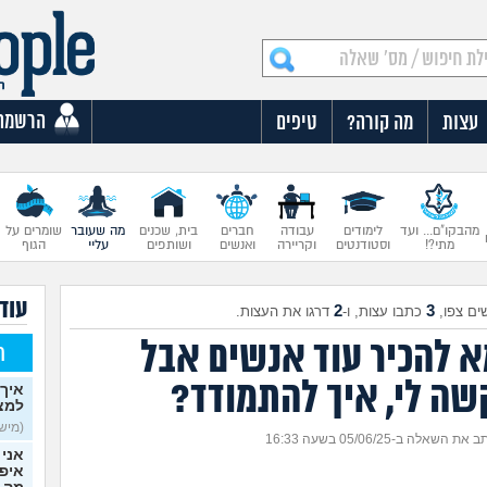
הרשמה
עצות
מה קורה?
טיפים
מהבקו"ם... ועד
לימודים
עבודה
חברים
בית, שכנים
מה שעובר
שומרים על
מתי?!
וסטודנטים
וקריירה
ואנשים
ושותפים
עליי
הגוף
עוד
2
3
ים צפו,
כתבו עצות, ו-
דרגו את העצות.
א להכיר עוד אנשים אבל
ח
שה לי, איך להתמודד?
איך 
למצ
(מישהי
 את השאלה ב-05/06/25 בשעה 16:33
אני 
איפש