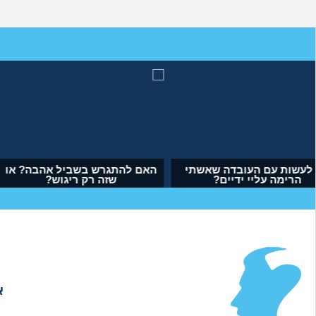
מה לעשות עם העובדה שאשתי
האם להתגרש בשביל
הרימה עליי ידיים?
שזה רק ריגו
(אנונימי, בן 34)
(דנה, בת 35)
א
אודות
|