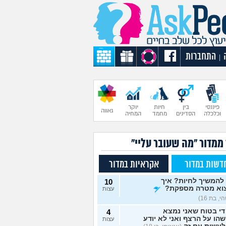
התחברות
|
פיננסי
בין
חיות
יוקר
גאווה
וכלכלה
הסדינים
מחמד
המחיה
 ממדור "מה שעובר עליי"
דשות במדור
אקראיות במדור
להמשיך לחיות? איך
10
וא מטרה מספקת?
עצות
, בת 16)
די בטוח שאני נמצא
4
הו על הרצף ואני לא יודע
עצות