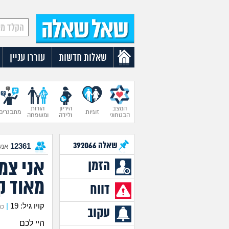
שאלות חדשות
עוררו עניין
המצב
היריון
הורות
זוגיות
מתבגרים
הבטחוני
ולידה
ומשפחה
שאלה
392066
12361
אנש
אני צמ
הזמן
מאוד ק
דווח
קויו גיל: 19
|
כתב
עקוב
היי לכם