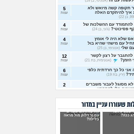
לעשות עם זה
(אנונימי, בן 18)
 תקופה קשה מיואש ולא
5
 איך להיתקדם האלה
עצות
 להתמודד עם ההשלכות של
4
ף פסיכוטי?
(ג'וני, בן 24)
עצות
ס שלא היה לי אומץ
4
יל עם מישהי שהיא בול
עצות
ם שלי
(אנונימי, בן 25)
להתגבר על רצון לקשר
12
 הזמן?
(אנונימית, בת 21)
עצות
אני כל כך חרדתית כלפי
6
יד?
(ירין, בת 19)
עצות
לא מסוגל לעבור משברים
2
שכים בלי להתפרץ
עצות
 חסר רגשות באופן מדאיג
13
ת שעוררו עניין במדור
(אנונימית, בת 33)
עצות
י שפסיכיאטר
מה קורה אם עוברים
ש תקוע בחיים, איך
ג ככה?
עם נר דלוק מול מראה
2
בלילה?
מודד?
(zak, בן 25)
עצות
ושים עם החיים עכשיו?
4
 בת 18)
עצות