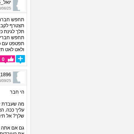
יואל_9655, בן 40, אורח
06/25 11:12
תחפש חברה
תצטרף לקבוצ
תלך לגינת כ
תחפש חברים 
תפטפט עם כל
ולאט לאט תיצ
0
Daisy_1896,
09/25 01:50
הי חבר
מה שעבדת זה
עליך ככה. 
שלך? אל תית
גם אם אתה ח
את העובדות. 