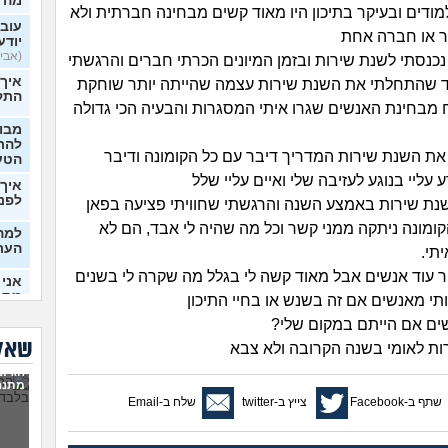
מה 
מודים ובעיקר בתיכון היו מאוד קשים מבחינה חברתית ולא
עובר
ר או חברה אחת
יודע
(אבי99, בן 22)
 נכנסתי לשנת שירות ובזמן המיונים הכרתי חברים והרגשתי
איך
 שהתחלתי את השנת שירות עצמה שהייתה יותר שוחקת
התק
בחינת האנשים שגרו איתי המסגרות והבעיה הכי גדולה
מבוא
להתח
את השנת שירות המדריך דיבר עם כל הקומונה ודיבר
הטע
 עליי בנוגע לעזיבה שלי ואיים עליי שלל
איך 
לפני
נת שירות באמצע השנה והרגשתי שחוויתי פציעה בפאן
ומונה ניתקה ממני קשר וכל מה שהיה לי אבד, הם לא
למה 
העת
תי.
ר עוד אנשים אבל מאוד קשה לי בגלל מה שקרה לי בשנים
אני 
מתמ
ותי מאנשים אם זה בשנש או בחיי התיכון
(Supervegeta, בן 29)
ים אם הייתם במקום שלי?
בעלי
שאלו
רות לאומי בשנה הקרובה ולא צבא
הגיונ
מרגי
מתנה
להת
שתף ב-Facebook
צייץ ב-twitter
שלח ב-Email
מה ע
(אנוני,