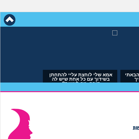
עת בי כי לא הבאתי
אמא שלי לוחצת עליי להתחתן
דים לעולם. איך
בשידוך עם כל אחת שיש לה
תמודד?
דופק, מה לעשות?
נימית, בת 29)
(אריאל, בן 23)
שות