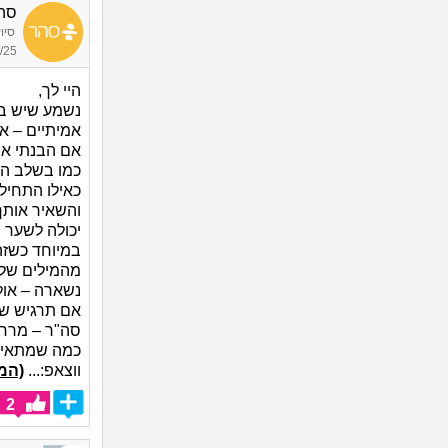
סה
סיו
21:21
היי לך,
נשמע שיש בך 
אמיתיים – א
אם הבנתי או
כמו בשלב המ
כאילו התחיל 
והשאיר אותך
יכולה לשער 
במיוחד כשזה 
מהמילים שלך 
נשארה – אולי
אם תרגיש שזה
סה"ר – מרחב
כמה שמתאים
ווצאפ:...
(המ
2