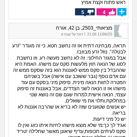
ראש פתוח וקצת אמיץ
5
4
מציאותי_2503, בן 42, אורח
|
11/06/25 21:06
דווח על עצה זו
תראה, מבחינה דתית אז זה נחשב חטא. כי זה מוגדר "זרע
לבטלה". נוזל זרע מבוזבז.
אבל במגזר החילוני. זה לא נחשב מעשה רע. וזו נחשבת
לסוג של הנאה חוץ מלעשות סקס עם מישהו. האמת היא
שההבדל בין סקס ממש לאוננות הוא בזה שסקס ממש זה
עם אדם נוסף (גבר ששוכב עם אישה) אבל בשניהם
המטרה לחוות הנאה מינית. סיפוק מיני.בסקס עם עוד
מישהו אז זו הנאה לשני הצדדים, אבל באוננות זה סיפוק
עצמי, הנאה אישית.למרות שגם שם זה נושא שנוי
במחלוקת.ותלוי את מי שואלים.
יש אנשים שטוענים שזה לא בריא או שהרבה אוננות לא
בריאה.
יש כל מיני דיעות.
אגיד לך כך:מי שלא מוצא מישהו לחיות איתו כזוג ואין לו
סקס לעיתים תכופות,עדיף שיאונן מאשר שחלילה יטריד