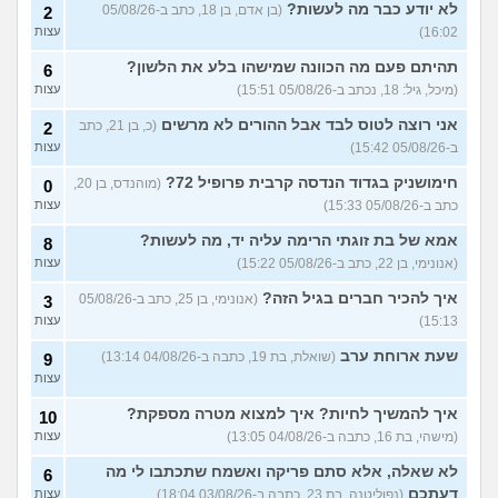
לא יודע כבר מה לעשות?
(בן אדם, בן 18, כתב ב-05/08/26
2
עצות
(מסאג׳יסט מעורער, בן 26)
16:02)
עצות
אנחנו מקיימים יחסים עם
5
בגדים וזה לא מפריע לבעלי,
עצות
תהיתם פעם מה הכוונה שמישהו בלע את הלשון?
6
מה לעשות?
(דיאנה, בת 42)
(מיכל, גיל: 18, נכתב ב-05/08/26 15:51)
עצות
מחזור לאחר כמה שעות, זה
9
אני רוצה לטוס לבד אבל ההורים לא מרשים
בטוח?
(כ, בן 21, כתב
(שלומי, בן 21)
2
עצות
ב-05/08/26 15:42)
עצות
נשוי מפנטז על ליידיבויס
3
(מאטיטיהו, בן 37)
עצות
חימושניק בגדוד הנדסה קרבית פרופיל 72?
(מוהנדס, בן 20,
0
כתב ב-05/08/26 15:33)
עצות
למישהו יש עצה איך לדכא את
7
החשק המיני?
(יפה, בת 43)
עצות
אמא של בת זוגתי הרימה עליה יד, מה לעשות?
8
(אנונימי, בן 22, כתב ב-05/08/26 15:22)
עצות
עוד שאלות חדשות במדור
איך להכיר חברים בגיל הזה?
(אנונימי, בן 25, כתב ב-05/08/26
3
15:13)
עצות
שעת ארוחת ערב
(שואלת, בת 19, כתבה ב-04/08/26 13:14)
9
עצות
איך להמשיך לחיות? איך למצוא מטרה מספקת?
10
(מישהי, בת 16, כתבה ב-04/08/26 13:05)
עצות
לא שאלה, אלא סתם פריקה ואשמח שתכתבו לי מה
6
דעתכם
(נפוליטנה, בת 23, כתבה ב-03/08/26 18:04)
עצות