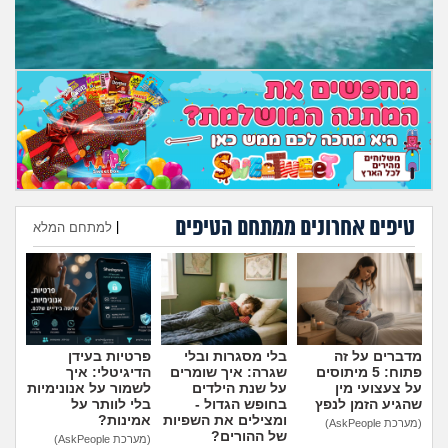
מה שעובר עליי
שומרים על הגוף
פיננסי וכלכלה
בין הסדינים
חיות מחמד
טיפים אחרונים ממתחם הטיפים
|
למתחם המלא
הוספת טיפ
יוקר המחיה
גאווה
מדברים על זה
בלי מסגרות ובלי
פרטיות בעידן
פתוח: 5 מיתוסים
שגרה: איך שומרים
הדיגיטלי: איך
על צעצועי מין
על שנת הילדים
לשמור על אנונימיות
שהגיע הזמן לנפץ
בחופש הגדול -
בלי לוותר על
ומצילים את השפיות
אמינות?
(מערכת AskPeople)
של ההורים?
(מערכת AskPeople)