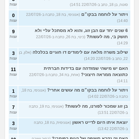
סוטה, בן 18, כתב ב-22/07/26 14:51)
עצות
ויתור על לוחמה בבקו״ם
(אנונימי, בת 18, כתבה ב-22/07/26
0
14:40)
עצות
6 שנים יחד עם הבן זוג, והוא לא מסתכל עליי ולא
9
חושק בי, מה לעשות?
(כינוי, בת 26, כתבה ב-22/07/26
עצות
14:29)
שילוב משרה מלאה עם לימודים דו חוגיים בכלכלה
(אלון, בן
3
22, כתב ב-22/07/26 14:20)
עצות
האם יש מישהי שמזדהה עם בדידות חברתית
11
כתוצאה ממראה חיצוני?
(אחת, בת 34, כתבה ב-22/07/26
עצות
14:11)
ויתור על לוחמה בבקו״ם מה עושים אחרי?
(אנונימי, בת 18,
1
כתבה ב-22/07/26 14:02)
עצות
בן זוג שמכור לפורנו, מה לעשות?
(אנונימי, בת 19, כתבה
7
ב-22/07/26 13:51)
עצות
יוצאת איתו היום לדייט ראשון
(אנונימית, בת 18, כתבה
3
ב-22/07/26 13:42)
עצות
האם זה נקרא חשיפה של הגוף בפומבי?
(בחור ישיבה,