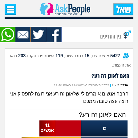
עמוד הבית
שאל שאלה
בין הסדינים
שאלות חדשות
203
119
15
5427
אנשים צפו,
כתבו עצות,
השתתפו בסקר ו-
דרגו
שאלות שעוררו עניין
את העצות.
עצות חדשות
האם לאונן זה רע?
אכרר בן 15
|
כתב את השאלה ב-11/06/25 בשעה 11:40
מה קורה כאן?
הרבה אנשים אומרים לי שלאונן זה רע אני רוצה להפסיק אני
רוצה עצה טובה ממכם
מתחם הטיפים
האם לאונן זה רע?
מדורים
41
כן
אנשים