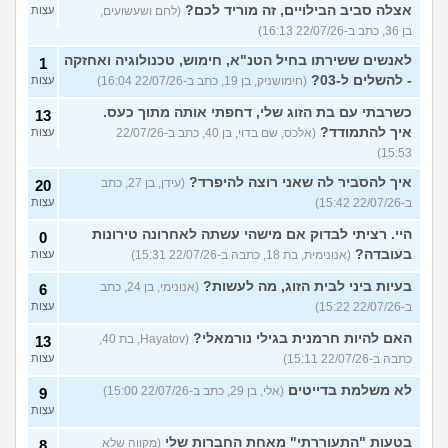
אצלה סביב הבילויים, זה מוריד לכם?
(לחם ושעשועים,
עצות
בן 36, כתב ב-22/07/26 16:13)
לאנשים ששירתו בחיל הטנ"א, חימוש, טכנולוגיה ואחזקה
1
- להשלים ל-03?
(חימושניק, בן 19, כתב ב-22/07/26 16:04)
עצות
כשרבתי עם בת הזוג שלי, דחפתי אותה מתוך כעס.
13
איך להתמודד?
(אלכס, שם בדוי, בן 40, כתב ב-22/07/26
עצות
15:53)
איך להסביר לה שאני רוצה להיפרד?
(עידן, בן 27, כתב
20
ב-22/07/26 15:42)
עצות
היי. רציתי לבדוק אם מישהי עשתה לאחרונה טירונות
0
בעובדה?
(אנונימית, בת 18, כתבה ב-22/07/26 15:31)
עצות
בעיות ביני לבית הזוג, מה לעשות?
(אנונימי, בן 24, כתב
6
ב-22/07/26 15:22)
עצות
האם להיות חרמנית בגילי נורמאלי?
(Hayatov, בת 40,
13
כתבה ב-22/07/26 15:11)
עצות
לא משלמת בדייטים
(אלי, בן 29, כתב ב-22/07/26 15:00)
9
עצות
בטעות "התעוררתי" מאחת החברות שלי
(מקווה שלא
8