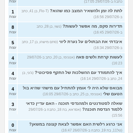
כתבה ב-29/07/26 17:05)
עצות
לתת לה זמן ולהשאיר המצב כמו שהוא?
(Flo-T, בן 41, כתב
1
ב-29/07/26 16:56)
עצות
תדירות סקס, מה אפשר לעשות?
(נשוי, בן 28, כתב
8
ב-29/07/26 16:45)
עצות
איבדתי את הבתולים על נערת ליווי
(סתם מישהו, בן 17, כתב
5
ב-29/07/26 16:34)
עצות
לעשות קרחת ולשים פאה
(אנונימי, בן 20, כתב ב-29/07/26
4
16:23)
עצות
איך להתמודד עם ההשלכות של התקף פסיכוטי?
(ג'וני, בן
4
24, כתב ב-29/07/26 16:14)
עצות
מבואס שלא היה לי אומץ להתחיל עם מישהי שהיא בול
4
הטעם שלי
(אנונימי, בן 25, כתב ב-29/07/26 16:05)
עצות
שאלה לסטודנטים ולמהנדסי תוכנה - האם עדיין כדאי
3
ללמוד הנדסת תוכנה?
(אסראא, בת 18, כתבה ב-29/07/26
עצות
15:56)
אני כרגע רלשית האם אפשר לצאת קצונה במשאן?
0
(טל11, בת 19, כתבה ב-26/07/26 16:47)
עצות