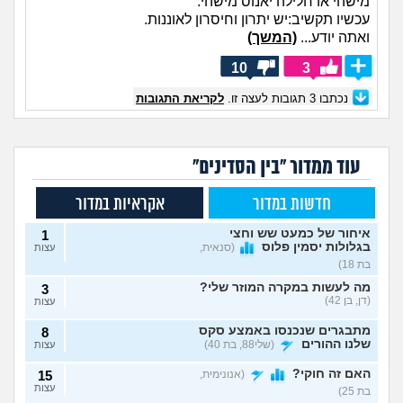
מישהי או חלילה יאנוס מישהי.
עכשיו תקשיב:יש יתרון וחיסרון לאוננות.
ואתה יודע...
(המשך)
10
3
נכתבו
3
תגובות לעצה זו.
לקריאת התגובות
עוד ממדור "בין הסדינים"
חדשות במדור
אקראיות במדור
איחור של כמעט שש וחצי
1
בגלולות יסמין פלוס
(סנאית,
עצות
בת 18)
מה לעשות במקרה המוזר שלי?
3
(דן, בן 42)
עצות
מתבגרים שנכנסו באמצע סקס
8
שלנו ההורים
(שלי88, בת 40)
עצות
האם זה חוקי?
(אנונימית,
15
עצות
בת 25)