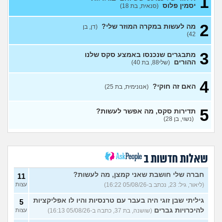
1
מה אתם חושבים על צעצוע מין
5
יסמין פלוס
(סנאית, בת 18)
לגברים?
(ערן, בן 25)
עצות
2
אפשרי להימשך לבחורה יפה
11
מה לעשות במקרה המוזר שלי?
(דן, בן
אבל בלי גוף מושך?
עצות
42)
(נערה, בת 16)
3
מתבגרים שנכנסו באמצע סקס שלנו
עשיתי את זה בפעם הראשונה
14
ההורים
(שלי88, בת 40)
עם בן מהשכבה… ועכשיו אני
עצות
מתה מפחד שהוא יספר לכולם
(בדוי, בת 15)
4
האם זה חוקי?
(אנונימית, בת 25)
בת 22 בתולה זה מוריד?
10
עצות
(Lora, בת 22)
5
תדירות סקס, מה אפשר לעשות?
מפנטז על חבר טוב שלי
(Pita, בן
4
(נשוי, בן 28)
28)
עצות
חרדי - נערות ליווי
(ישראל, בן
8
עצות
19)
שאלות חדשות ב
האם חוויתי תקיפה מינית?
14
עצות
חברה שלי חושבת שאני קמצן, מה לעשות?
(רוויטל, בת 24)
11
(ליאור, גיל: 23, נכתב ב-05/08/26 16:22)
עצות
בנות,אתן הייתן "מסדרות" את
5
אח שלכם במצב כזה?
עצות
גיליתי שבן זוגי היה בעבר עם טרנסיות והיו לו אפליקציות
5
(לוחם שקרוב ל'חרור, בן 21)
להיכרויות גברים
(שושנה, בת 37, כתבה ב-05/08/26 16:13)
עצות
מסאג׳יסט מעורער
4