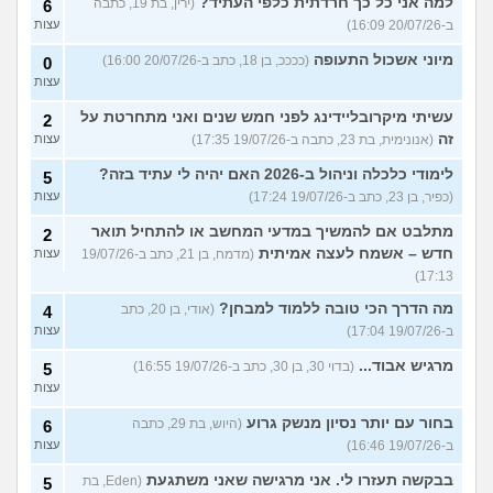
למה אני כל כך חרדתית כלפי העתיד?
(ירין, בת 19, כתבה
6
ב-20/07/26 16:09)
עצות
מיוני אשכול התעופה
(ככככ, בן 18, כתב ב-20/07/26 16:00)
0
עצות
עשיתי מיקרובליידינג לפני חמש שנים ואני מתחרטת על
2
זה
(אנונימית, בת 23, כתבה ב-19/07/26 17:35)
עצות
לימודי כלכלה וניהול ב-2026 האם יהיה לי עתיד בזה?
5
(כפיר, בן 23, כתב ב-19/07/26 17:24)
עצות
מתלבט אם להמשיך במדעי המחשב או להתחיל תואר
2
חדש – אשמח לעצה אמיתית
(מדמח, בן 21, כתב ב-19/07/26
עצות
17:13)
מה הדרך הכי טובה ללמוד למבחן?
(אודי, בן 20, כתב
4
ב-19/07/26 17:04)
עצות
מרגיש אבוד...
(בדוי 30, בן 30, כתב ב-19/07/26 16:55)
5
עצות
בחור עם יותר נסיון מנשק גרוע
(היוש, בת 29, כתבה
6
ב-19/07/26 16:46)
עצות
בבקשה תעזרו לי. אני מרגישה שאני משתגעת
(Eden, בת
5