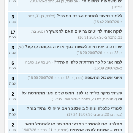
יש משמעות לחלומות?
(אב עובד, בן 44, כתב ב-20/07/26
עצות
16:53)
ללמוד סיעוד למטרת הגירה במצבי?
(אלכס, בן 31, כתב
3
ב-20/07/26 16:42)
עצות
לוקח אותי לדייטים גרועים האם להמשיך?
(נטע, בת
17
21, כתבה ב-20/07/26 16:31)
עצות
יש דרכים יצירתיות לעשות כסף מדירה בקומת קרקע?
(שי,
3
בן 23, כתב ב-20/07/26 16:20)
עצות
למה אני כל כך חרדתית כלפי העתיד?
(ירין, בת 19, כתבה
6
ב-20/07/26 16:09)
עצות
מיוני אשכול התעופה
(ככככ, בן 18, כתב ב-20/07/26 16:00)
0
עצות
עשיתי מיקרובליידינג לפני חמש שנים ואני מתחרטת על
2
זה
(אנונימית, בת 23, כתבה ב-19/07/26 17:35)
עצות
לימודי כלכלה וניהול ב-2026 האם יהיה לי עתיד בזה?
5
(כפיר, בן 23, כתב ב-19/07/26 17:24)
עצות
מתלבט אם להמשיך במדעי המחשב או להתחיל תואר
2
חדש – אשמח לעצה אמיתית
(מדמח, בן 21, כתב ב-19/07/26
עצות