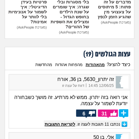
מדברים על זה
בלי מסגרות ובלי
פרטיות בעידן
פתוח: 5 מיתוסים
שגרה: איך שומרים
הדיגיטלי: איך
על צעצועי מין
על שנת הילדים
לשמור על אנונימיות
שהגיע הזמן לנפץ
בחופש הגדול -
בלי לוותר על
ומצילים את השפיות
אמינות?
(מערכת AskPeople)
של ההורים?
(מערכת AskPeople)
(מערכת AskPeople)
עצות הגולשים (
19
)
כיצד להציג?
מהאהודות
מהפחות אהודות
מהחדשות
זה יתרון_5630, בן 36, אורח
|
12/06/25 14:45
דווח על עצה זו
אני רואה בזה יתרון. ממש לא מרתיע. זה מושך כשבחורה
יודעת לשמור על עצמה.
6
31
נכתבו
11
תגובות לעצה זו.
לקריאת התגובות
אלי, בן 50