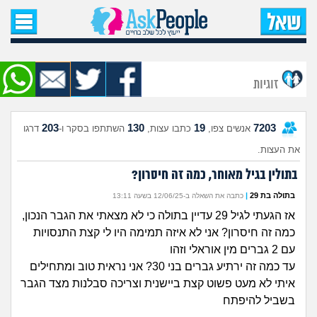
עמוד הבית
שאל שאלה
זוגיות
שאלות חדשות
203
130
19
7203
אנשים צפו,
כתבו עצות,
השתתפו בסקר ו-
דרגו
שאלות שעוררו עניין
את העצות.
עצות חדשות
בתולין בגיל מאוחר, כמה זה חיסרון?
בתולה בת 29
|
כתבה את השאלה ב-12/06/25 בשעה 13:11
מה קורה כאן?
אז הגעתי לגיל 29 עדיין בתולה כי לא מצאתי את הגבר הנכון,
כמה זה חיסרון? אני לא איזה תמימה היו לי קצת התנסויות
מתחם הטיפים
עם 2 גברים מין אוראלי וזהו
עד כמה זה ירתיע גברים בני 30? אני נראית טוב ומתחילים
מדורים
איתי לא מעט פשוט קצת ביישנית וצריכה סבלנות מצד הגבר
בשביל להיפתח