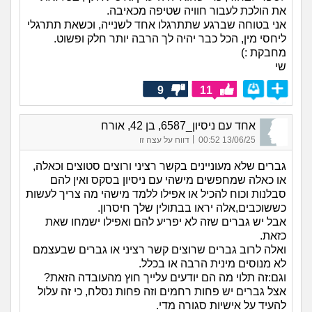
את הולכת לעבור חוויה שטיפה מכאיבה.
אני בטוחה שברגע שתתרגלו אחד לשנייה, וכשאת תתרגלי
ליחסי מין, הכל כבר יהיה לך הרבה יותר חלק ופשוט.
מחבקת :)
שי
9
11
אחד עם ניסיון_6587, בן 42, אורח
|
13/06/25 00:52
דווח על עצה זו
גברים שלא מעוניינים בקשר רציני ורוצים סטוצים וכאלה,
או כאלה שמחפשים מישהי עם ניסיון בסקס ואין להם
סבלנות וכוח להכיל או אפילו ללמד מישהי מה צריך לעשות
כששוכבים,אלה יראו בבתולין שלך חיסרון.
אבל יש גברים שזה לא יפריע להם ואפילו ישמחו שאת
כזאת.
ואלה לרוב גברים שרוצים קשר רציני או גברים שבעצמם
לא מנוסים מינית הרבה או בכלל.
וגם:זה תלוי מה הם יודעים עלייך חוץ מהעובדה הזאת?
אצל גברים יש פחות רחמים וזה פחות נסלח, כי זה עלול
להעיד על אישיות סגורה מדי.