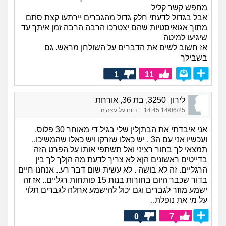
מחפש קשר קליל
אבל בגדול לדעתי חלק גדול מהגברים יירתעו קצת סתם
מתוך אגואיסטיות שהם יצטרכו הרבה הרבה זמן איתך עד
שיגיעו למיטה
אז חשוב לשים את הדברים על השולחן מראש. גם
בשבילך
1
11
לירון_3250, בת 36, אורחת
|
14/06/25 14:45
דווח על עצה זו
אני איבדתי את הבתןלין שלי בגיל די מאוחר 30 פלוס.
ועכשיו אני עם ה3 . יש כאלו שזרקו ויש כאלו שהמשיכו..
תמצאי לך בחור רציני ואל תשתפי אותו על הפרט הזה
בדייטים ראשונים הןא לא צריך לדעת מה הןלך לך בין
הרגליים. זה לא בושה . לא עשית שום דבר רע.. אנחנו חיים
בדור שכבר היום בחורות בנות 15 פותחות רגליים.. אז זה
ישמע מוזר לגברים וגם יכול להישמע אחלה לגברים תלוי
על מי את נופלת..
0
7