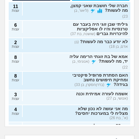
חברה שלי חושבת שאני קמצן,
11
מה לעשות?
(ליאור, בן
עצות
23)
גיליתי שבן זוגי היה בעבר עם
6
טרנסיות והיו לו אפליקציות
עצות
להיכרויות גברים
(שושנה, בת 37)
לא יודע כבר מה לעשות?
(בן
2
אדם, בן 18)
עצות
אמא של בת זוגתי הרימה עליה
8
יד, מה לעשות?
(אנונימי, בן
עצות
22)
האם הסתרת פרופיל פיקטיבי
8
ומחיקת חיפושים נחשב
עצות
בגידה?
(בדרןהסקרן, בן 33)
אשמח לעזרה אמיתית וכנה
3
(אנושי, בן 27)
עצות
מה אני עושה לא נכון שלא
4
מצליח לי במערכות יחסים?
עצות
(א׳, בת 26)
בת 28 ואף פעם לא הייתי
6
אבא של בעלי מסתכל
האם להתגרש בשביל
בזוגיות, האם לשקר על כך
עצות
עלי בצורה מחפיצה,
אהבה? או שזה רק
מה לעשות עם
הוא התאהב בבחורה
בדייט ראשון?
(רווקה, בת 28)
מה לעשות?
ריגוש?
העובדה שאשתי
אחרת, איך להגיב?