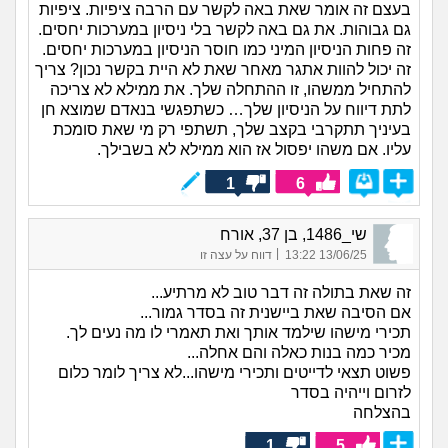
בעצם זה אומר שאת באה לקשר עם הרבה ציפיות. ציפיות
גם גבוהות. את גם באה לקשר בלי ניסיון במערכות יחסים.
זה פחות הניסיון המיני כמו חוסר הניסיון במערכות יחסים.
זה יכול להוות אתגר מאחר שאת לא היית בקשר נכון? צריך
להתחיל ממשהו, זו ההתחלה שלך. את ממילא לא צריכה
לתת דיווח על הניסיון שלך… כשתפגשי בנאדם שמוצא חן
בעיניך תתקרבי בקצב שלך, תשתפי רק מי שאת סומכת
עליו. אם משהו יפסול אז הוא ממילא לא בשבילך.
1
6
שי_1486, בן 37, אורח
|
13/06/25 13:22
דווח על עצה זו
זה שאת בתולה זה דבר טוב לא מרתיע...
אם הסיבה שאת ביישנית זה בסדר גמור...
תכירי מישהו שילמד אותך ואת תאמרי לו מה נעים לך.
מכיר כמה בנות כאלה והם אחלה...
פשוט תצאי לדייטים ותכירי מישהו...לא צריך לומר כלום
לזרום וייהיה בסדר
בהצלחה
1
5