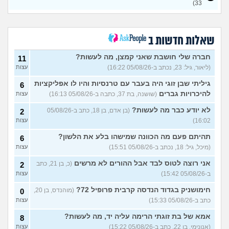
33)
כשאתם רואים מישהי ברשתות
13
החברתיות שהכול אצלה סביב
עצות
הבילויים, זה מוריד לכם?
(לחם ושעשועים, בן 36)
שאלות חדשות ב
כשרבתי עם בת הזוג שלי,
13
דחפתי אותה מתוך כעס. איך
חברה שלי חושבת שאני קמצן, מה לעשות?
עצות
11
להתמודד?
(אלכס, שם בדוי, בן
(ליאור, גיל: 23, נכתב ב-05/08/26 16:22)
עצות
40)
גיליתי שבן זוגי היה בעבר עם טרנסיות והיו לו אפליקציות
6
איך להסביר לה שאני רוצה
20
להיכרויות גברים
(שושנה, בת 37, כתבה ב-05/08/26 16:13)
עצות
להיפרד?
(עידן, בן 27)
עצות
לא יודע כבר מה לעשות?
(בן אדם, בן 18, כתב ב-05/08/26
2
בעיות ביני לבית הזוג, מה
6
לעשות?
(אנונימי, בן 24)
16:02)
עצות
עצות
לא משלמת בדייטים
תהיתם פעם מה הכוונה שמישהו בלע את הלשון?
(אלי, בן
9
6
עצות
29)
(מיכל, גיל: 18, נכתב ב-05/08/26 15:51)
עצות
יוצאת איתו היום לדייט ראשון
3
אני רוצה לטוס לבד אבל ההורים לא מרשים
(כ, בן 21, כתב
2
(אנונימית, בת 18)
עצות
ב-05/08/26 15:42)
עצות
להתחיל עם בנות בים/ הליכה
8
חימושניק בגדוד הנדסה קרבית פרופיל 72?
(מוהנדס, בן 20,
0
בטיילת או מועדון?
(רואי, בן
עצות
כתב ב-05/08/26 15:33)
עצות
26)
לוקח אותי לדייטים גרועים
אמא של בת זוגתי הרימה עליה יד, מה לעשות?
17
8
האם להמשיך?
(נטע, בת 21)
עצות
(אנונימי, בן 22, כתב ב-05/08/26 15:22)
עצות