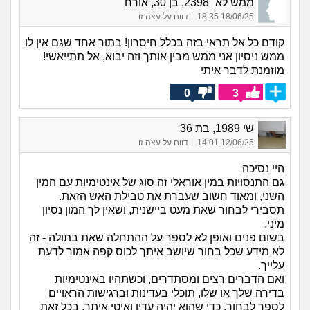
ממש לא_2398, בן 30, אורח
|
18/06/25 18:35
דווח על עצה זו
קודם כל אל תראי בזה בכלל חיסרון! בתור אחד שגם אין לו
ממש ניסיון אני ממש מבין אותך וזה יבוא, אל תתייאשי!
מוזמנת לדבר איתי
0
3
שי 1989, בת 36
|
12/06/25 14:01
דווח על עצה זו
היי נסיכה
גם התנסויות במין אוראלי זה סוג של אינטימיות עם המין
השני, ומאוד חשוב שעברת את טבילת האש הזאת.
תסבירי לבחור שאת מעט ביישנית, ושאין לך המון נסיון
מיני.
בשום פנים ואופן לא לספר על ההתחלה שאת בתולה - זה
לא מידע שכל בחור שיושב איתך לכוס קפה אמור לדעת
עלייך.
ואם הדברים רצים ומסתדרים, וכשתהיו באינטימיות
בדירה שלך או שלו, תוכלי בעדינות וברגישות הראויים
לספר לבחור, כדי שהוא יהיה עדין ואיטי איתך, בכל זאת