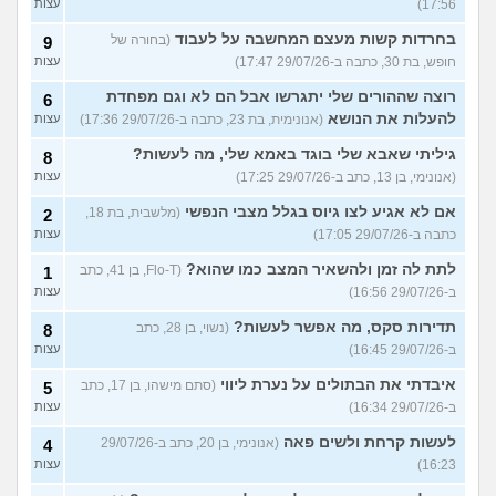
17:56)
עצות
בחרדות קשות מעצם המחשבה על לעבוד
(בחורה של
9
חופש, בת 30, כתבה ב-29/07/26 17:47)
עצות
רוצה שההורים שלי יתגרשו אבל הם לא וגם מפחדת
6
להעלות את הנושא
(אנונימית, בת 23, כתבה ב-29/07/26 17:36)
עצות
גיליתי שאבא שלי בוגד באמא שלי, מה לעשות?
8
(אנונימי, בן 13, כתב ב-29/07/26 17:25)
עצות
אם לא אגיע לצו גיוס בגלל מצבי הנפשי
(מלשבית, בת 18,
2
כתבה ב-29/07/26 17:05)
עצות
לתת לה זמן ולהשאיר המצב כמו שהוא?
(Flo-T, בן 41, כתב
1
ב-29/07/26 16:56)
עצות
תדירות סקס, מה אפשר לעשות?
(נשוי, בן 28, כתב
8
ב-29/07/26 16:45)
עצות
איבדתי את הבתולים על נערת ליווי
(סתם מישהו, בן 17, כתב
5
ב-29/07/26 16:34)
עצות
לעשות קרחת ולשים פאה
(אנונימי, בן 20, כתב ב-29/07/26
4
16:23)
עצות