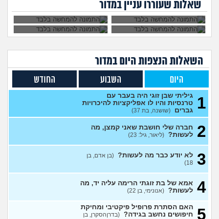
שאלות שעוררו עניין במדור
הרימה עליי ידיים?
אקסית מתנהגת מוזר?
(אנונימי,
3
בן 33)
עצות
בחיים לא הייתי בזוגיות ואני לא
7
יודע איך. איך נכנסים לזוגיות
עצות
בכלל?
(דור, בן 25)
השאלות הנצפות ה
יום
במדור
לתת לה זמן ולהשאיר המצב
1
כמו שהוא?
(Flo-T, בן 41)
עצות
היום
השבוע
החודש
לעשות קרחת ולשים פאה
4
(אנונימי, בן 20)
עצות
גיליתי שבן זוגי היה בעבר עם
1
טרנסיות והיו לו אפליקציות להיכרויות
מבואס שלא היה לי אומץ
4
גברים
(שושנה, בת 37)
להתחיל עם מישהי שהיא בול
עצות
הטעם שלי
(אנונימי, בן 25)
2
חברה שלי חושבת שאני קמצן, מה
לעשות?
(ליאור, גיל: 23)
בחורה אובססיבית מה לעשות?
13
(אלירן, בן 30)
עצות
3
לא יודע כבר מה לעשות?
(בן אדם, בן
מתכננת חתונה ראשונה, יש
7
18)
לכם עצות?
(א, בת 28)
עצות
4
האם מה שאני מרגיש זה הגיוני
אמא של בת זוגתי הרימה עליה יד, מה
8
ותקין?
לעשות?
(לירון, בן 31)
(אנונימי, בן 22)
עצות
איך להתגבר על רצון לקשר
12
האם הסתרת פרופיל פיקטיבי ומחיקת
5
לפני הזמן?
(אנונימית, בת 21)
חיפושים נחשב בגידה?
עצות
(בדרןהסקרן, בן