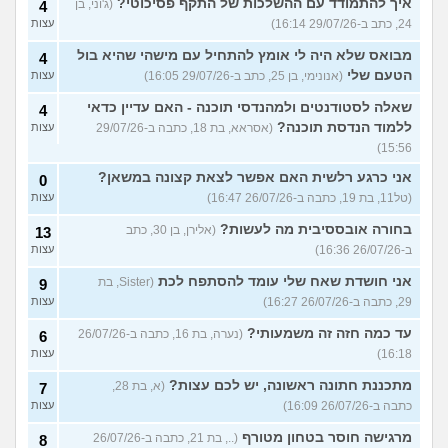
איך להתמודד עם ההשלכות של התקף פסיכוטי?
(ג'וני, בן
4
24, כתב ב-29/07/26 16:14)
עצות
מבואס שלא היה לי אומץ להתחיל עם מישהי שהיא בול
4
הטעם שלי
(אנונימי, בן 25, כתב ב-29/07/26 16:05)
עצות
שאלה לסטודנטים ולמהנדסי תוכנה - האם עדיין כדאי
4
ללמוד הנדסת תוכנה?
(אסראא, בת 18, כתבה ב-29/07/26
עצות
15:56)
אני כרגע רלשית האם אפשר לצאת קצונה במשאן?
0
(טל11, בת 19, כתבה ב-26/07/26 16:47)
עצות
בחורה אובססיבית מה לעשות?
(אלירן, בן 30, כתב
13
ב-26/07/26 16:36)
עצות
אני חושדת שאח שלי עומד להסתפח לכת
(Sister, בת
9
29, כתבה ב-26/07/26 16:27)
עצות
עד כמה חזה זה משמעותי?
(נערה, בת 16, כתבה ב-26/07/26
6
16:18)
עצות
מתכננת חתונה ראשונה, יש לכם עצות?
(א, בת 28,
7
כתבה ב-26/07/26 16:09)
עצות
מרגישה חוסר בטחון מטורף
(.., בת 21, כתבה ב-26/07/26
8