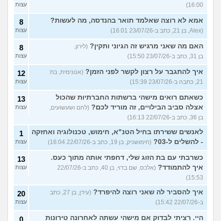
16:00)
עצות
אמא לא רוצה שאלמד תואר בהנדסה, מה לעשות?
8
(Alex, בן 21, כתב ב-23/07/26 16:01)
עצות
האם מה שאני מרגיש זה הגיוני ותקין?
(לירון,
8
בן 31, כתב ב-23/07/26 15:50)
עצות
איך להתגבר על רצון לקשר לפני הזמן?
(אנונימית, בת
12
21, כתבה ב-23/07/26 15:39)
עצות
כשאתם רואים מישהי ברשתות החברתיות שהכול
13
אצלה סביב הבילויים, זה מוריד לכם?
(לחם ושעשועים,
עצות
בן 36, כתב ב-22/07/26 16:13)
לאנשים ששירתו בחיל הטנ"א, חימוש, טכנולוגיה ואחזקה
1
- להשלים ל-03?
(חימושניק, בן 19, כתב ב-22/07/26 16:04)
עצות
כשרבתי עם בת הזוג שלי, דחפתי אותה מתוך כעס.
13
איך להתמודד?
(אלכס, שם בדוי, בן 40, כתב ב-22/07/26
עצות
15:53)
איך להסביר לה שאני רוצה להיפרד?
(עידן, בן 27, כתב
20
ב-22/07/26 15:42)
עצות
היי. רציתי לבדוק אם מישהי עשתה לאחרונה טירונות
0