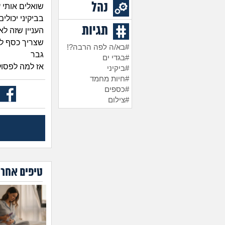
נהל
שואלים אותי 
בביקיני יכולי
תגיות
העניין שזה ל
שצריך כסף לחו
#בא/ה לפה הרבה?!
גבר
#בגדי ים
אז למה לפסול 
#ביקיני
#חיות מחמד
#כספים
#צילום
טיפים אחרו