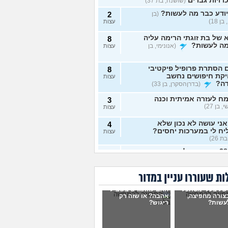
רויות גברים
(שושנה, בת 37)
ודע כבר מה לעשות?
(בן
2
ן 18)
עצות
של בת זוגתי הרימה עליה
8
מה לעשות?
(אנונימי, בן
עצות
 הסתרת פרופיל פיקטיבי
8
יקת חיפושים נחשב
עצות
דה?
(בדרןהסקרן, בן 33)
ח לעזרה אמיתית וכנה
3
 בן 27)
עצות
ני עושה לא נכון שלא
4
ח לי במערכות יחסים?
עצות
ת 26)
בת 28 ואף פעם לא הייתי
6
יות, האם לשקר על כך
עצות
ט ראשון?
(רווקה, בת 28)
ת שעוררו עניין במדור
ית מתנהגת מוזר?
(אנונימי,
3
של בעלי מסתכל
האם להתגרש בשביל
עצות
בצורה מחפיצה,
אהבה? או שזה רק
עשות?
ריגוש?
ם לא הייתי בזוגיות ואני לא
7
 איך. איך נכנסים לזוגיות
עצות
ל?
(דור, בן 25)