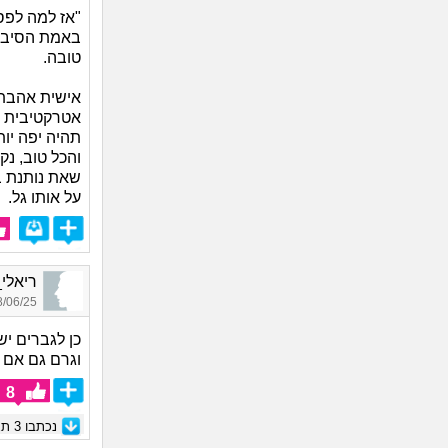
"אז למה לפסו
באמת הסיבה
טובה.
אישית אהבתי
אטרקטיבית ב
תהיה יפה יו
והכל טוב, נ
שאת נותנת ב
על אותו גל.
ריאלי_3130, בן 26, א
06/25 13:53
כן לגברים יש
וגרם גם אם ה
8
נכתבו
3
תגו