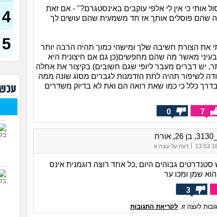
דחפת
ל אותי כי אין לי אלפי עוקבים באינסטגרם?" - אם זאת
להת
4
 שהם פוסלים אותך אז חד משמעית שהם עושים לך
40)
איך 
להי
5
 את הצורת חשיבה שלך ומישהי כמוך תהיה הרבה יותר
בעיו
עיני מאשר מה שהם מחפשים(כן גם אם חיצונית היא
לעש
תר, יש דברים מעבר ליופי שגם חשובים) בקיצור את אחלה
קודה לשיפור תהיה לתת הזדמנות לגברים מסוג שונה ממה
לא 
דרך כלל כי כמו שאת רואה הם ואת לא בדיוק משדרים
עכשי
29)
יוצא
(אנוני
0
7
להתח
בטיי
ורח
26)
|
18/
דווח על עצה זו
לוקח
האם
 סטנדרטים גבוהים היום ,כל אחד רוצה דוגמנית אינס
וא שמן ומכו ער
3
בות לעצה זו.
לקריאת התגובות