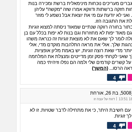
ברים מעריכים נוכחות מינימאלית ברשת ומכירה בנות
חות חזקה ברשתות ודווקא אמרו שזה *מקשה* עליהן
. ואני לא יודעת עם מי את יוצאת אבל נשמע לי מוזר
ת את התגובה הזו.
תור בחורה רווקה שנתיים שמאוד ניסתה למצוא זוגיות
גם מאוד יפות לא מחוזרות וגם בנות לא יפות בכלל עם בן
ולה לומר לך שאם את לא מוצאת זוגיות זה כנראה משהו
גות שלך. אולי את מראה התלהבות מוקדם מדי, אולי
ר מדי שאת רוצה זוגיות, יש באמת מליון אופציות.
לך שאני לקחתי פסק זמן מדייטים ומנצלת את המלחמה
ל קשרים קודמים שלי ולמה הם נפלו וזיהיתי כמה
אה הרסו...
(המשך)
4
ת
|
18/
דווח על עצה זו
י עם חשיבת היתר, כי את מתחילה לדבר שטויות. זו לא
ך זוגיות.
4