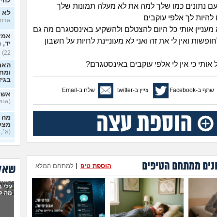
להיכ
עם נתונים כמו שלך למה את לא מעלה תמונות שלך
לא י
ם להיות לך אלפי עוקבים
אדם, ב
א מעניין אותי כל היום להצטלם ולהשקיע באינסטגרם מה גם
אמא 
פשות ואין לי את זה ואני לא מעוניינת לחיות על חשבון
יד, 
22)
אותי כי אין לי אלפי עוקבים באינסטגרם?
האם
ומח
בגי
שתף ב-Facebook
צייץ ב-twitter
שלח ב-Email
אשמ
(אנושי,
מה א
מצלי
(א׳, ב
בזוג
בדיי
נים ממתחם הטיפים
הוספת טיפ
|
למתחם המלא
שאלו
אקס
אבא 
בן 33)
עלי 
מה ל
בחיי
יודע
בכל