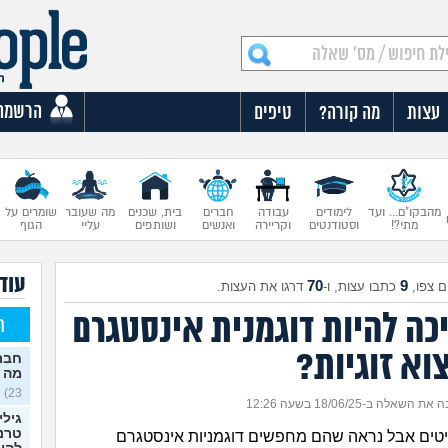
הרשמה
עצות
מה קורה?
טיפים
מהבקו"ם... ועד
לימודים
עבודה
חברים
בית, שכנים
מה שעובר
שומרים על
מתי?!
וסטודנטים
וקריירה
ואנשים
ושותפים
עליי
הגוף
עוד 
70
9
 צפו,
כתבו עצות, ו-
דרגו את העצות.
כה להיות דוגמנית אינסטגרם
ח
וא זוגיות?
חברה
מה 
23)
 השאלה ב-18/06/25 בשעה 12:26
גילי
טרנס
ייטים אבל נראה שהם מחפשים דוגמניות אינסטגרם