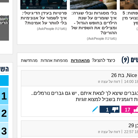
לתת 
כמו
מדברים על זה פתוח: 5
בלי מסגרות ובלי שגרה:
פרטיות בעידן הדיגיטלי:
מה ל
ועי מין
איך שומרים על שנת
איך לשמור על אנונימיות
העוב
לעש
פץ
הילדים בחופש הגדול -
בלי לוותר על אמינות?
הרימה
(אנונימ
ומצילים את השפיות של
(מערכת AskPeople)
ההורים?
מבוא
(מערכת AskPeople)
להתח
הטע
בחו
ים (
9
)
כיצד להציג?
מהאהודות
מהפחות אהודות
מהחדשות
מתכנ
השא
לכם
|
האם 
18/
דווח על עצה זו
ותקי
1
גברים שיצא לך לצאת איתם , יש גם גברים נורמלים..
איך 
ת דוגמנית בשביל למצוא זוגיות
לפני
1
17
2
כשא
החב
הביל
29
(לחם 
3
|
18/
דווח על עצה זו
כשרב