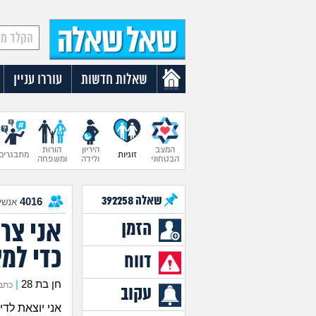
שאלות חדשות
עוררו עניין
המצב
היריון
הורות
זוגיות
מתבגרים
הבטחוני
ולידה
ומשפחה
שאלה
392258
4016
אנשים
אני צרי
הזמן
כדי למצ
דווח
חן בת 28
|
כתבה את
עקוב
אני יוצאת לד