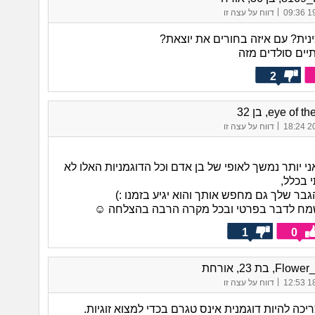
|
19/
דווח על עצה זו
ינית? עם איזה בחורים את יוצאת?
יים סולדים מזה
2
eye of , בן 32
|
20/
דווח על עצה זו
ני יותר נמשך לאופי של בן אדם וכל הדוגמניות האלו לא
י בכלל,
בר שלך גם מחפש אותך והוא יגיע בזמנו :)
מח לדבר בפרטי ובכל מקרה הרבה בהצלחה ☺️
1
0
F, בת 23, אורחת
|
18/
דווח על עצה זו
יכה להיות דוגמנית אינס טגרם בכדי למצוא זוגיות.