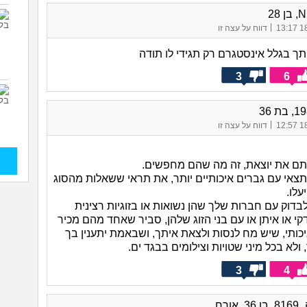
|
18/
דווח על עצה זו
תך בגלל אינסטגרם רק תגידי לו תודה
3
6
|
18/
דווח על עצה זו
ם את יוצאת, זה מה שהם מחפשים.
צאי עם גברים איכותיים יותר, את תראי ששאלות מהסוג
עלו.
בדוק עם חברות שלך שהן נשואות או בזוגיות רצינית
קי או איתן או עם בני הזוג שלהן, סביר שאחד מהם מכיר
יכותי, שיש מח לנסות ולצאת איתך, ושבאמת יתענין בך
ולא בכל מיני שטויות וצילומים בבגד ים.
3
4
 אורח