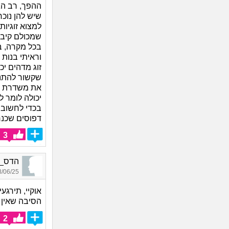
ההפך, רב הג
שיש להן נוכ
למצוא זוגיות
שמכולם קיבל
בכל מקרה, ב
וראיתי בנות 
זוג מדהים יכ
שקשור להתנה
את משדרת יות
יכולה לומר 
בכדי לחשוב ע
דפוסים שכנר
3
הדס_5008, בת 26, אורח
06/25 13:51
אוקיי, תירגע
הסיבה שאין ל
2