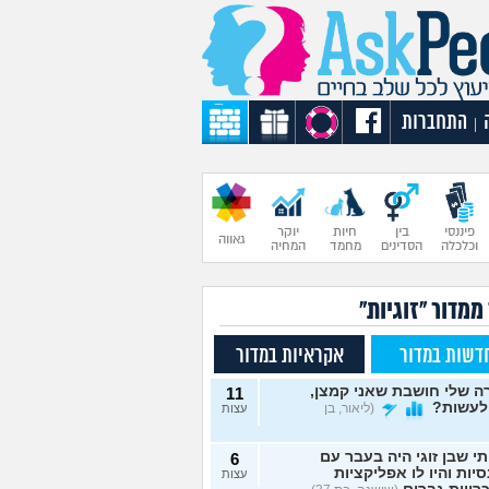
התחברות
|
פיננסי
בין
חיות
יוקר
גאווה
וכלכלה
הסדינים
מחמד
המחיה
ממדור "זוגיות"
דשות במדור
אקראיות במדור
 שלי חושבת שאני קמצן,
11
לעשות?
(ליאור, בן
עצות
תי שבן זוגי היה בעבר עם
6
יות והיו לו אפליקציות
עצות