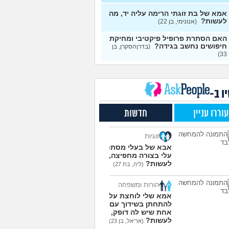
י אותה מתוך כעס. איך
עצות
מודד?
(אלכס, שם בדוי, בן
אמא של בת זוגתי הרימה עליה יד, מה
לעשות?
(אנונימי, בן 22)
להסביר לה שאני רוצה
20
האם הסתרת פרופיל פיקטיבי ומחיקת
פרד?
(עידן, בן 27)
עצות
חיפושים נחשב בגידה?
(בדרןהסקרן, בן
33)
ת ביני לבית הזוג, מה
6
ות?
(אנונימי, בן 24)
עצות
משלמת בדייטים
(אלי, בן
9
עצות
ו ב-
ת איתו היום לדייט ראשון
3
עוררו עניין
חדשות
מית, בת 18)
עצות
יל עם בנות בים/ הליכה
8
זוגיות
לת או מועדון?
(רואי, בן
עצות
אבא של בעלי מסתכל
עלי בצורה מחפיצה, מה
 אותי לדייטים גרועים
17
לעשות?
(ליה, בת 27)
 להמשיך?
(נטע, בת 21)
עצות
הורות ומשפחה
עוד שאלות חדשות במדור
אמא שלי לוחצת עליי
להתחתן בשידוך עם כל
אחת שיש לה דופק, מה
לעשות?
(אריאל, בן 23)