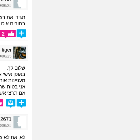
06/25 09:36
תגידי את רצ
בחורים איכות
2
the tiger
06/25 18:24
שלום לך,
באופן אישי א
מעניינות אות
אני בטוח שהג
אם תרצי אש
lower_2671
06/25 12:53
לא, את לא צר