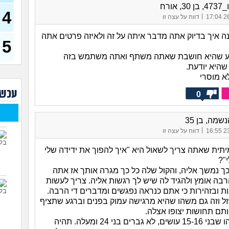
(רוויט
 אורח
4
|
בנות
26/
דווח על עצה זו
אח 
(לוחם
ה איך בדיוק אתה מדבר איתה על זה ולאיזה פרטים אתה
5
מסא
מע שהיא חושבת שאתה משתף ואתה משתמש בזה
(מסאג
שהיא יודעת.
אנחנ
לא מוסרי
בגדי
מה 
עכשי
0
מחזו
בטו
נשמה, בן 35
נשוי
|
23/
דווח על עצה זו
(מאטיט
ית שאתה צריך לשאול היא "איך להפוך את ידידה שלי
למיש
החש
"?
ך נמשך אליה, והקול שלה כל כך מגרה אותך אז אתה
רבה אומץ ולהגיד לה שיש לך רגשות אליה. צריך לעשות
ות ובזהירות כי אתם כנראה נפגשים ומדברים די הרבה.
מזל וזה גם משהו שהיא מרגישה עמוק בפנים וברגע שתציף
ותם תחושות יצופו אצלה.
לאונן זה משהו שבני 15-16 עושים, לא גברים בני 24 ומעלה. תהיה