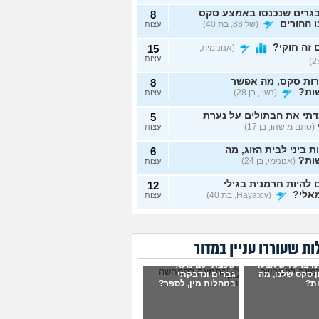
גרים שנכנסו באמצע סקס
8
 ההורים
(שלי88, בת 40)
עצות
זה חוקי?
(אנונימית,
15
עצות
רות סקס, מה אפשר
8
ות?
(נשוי, בן 28)
עצות
תי את הבתולים על נערת
5
(סתם מישהו, בן 17)
עצות
ת ביני לבית הזוג, מה
6
ות?
(אנונימי, בן 24)
עצות
להיות חרמנית בגילי
12
אלי?
(Hayatov, בת 40)
עצות
ות "התעוררתי" מאחת
8
רות שלי
(מקווה שלא
עצות
בן 18)
ת שעוררו עניין במדור
נים יחד עם הבן זוג, והוא
9
ו ברע ויש אצלו
שכבתי עם מלא
סתכל עליי ולא חושק בי,
עצות
 סקס שלנו, מה
גברים ונדבקתי
לעשות?
(כינוי, בת 26)
ת?
במחלות מין, לספר?
וג שמכור לפורנו, מה
7
ות?
(אנונימי, בת 19)
עצות