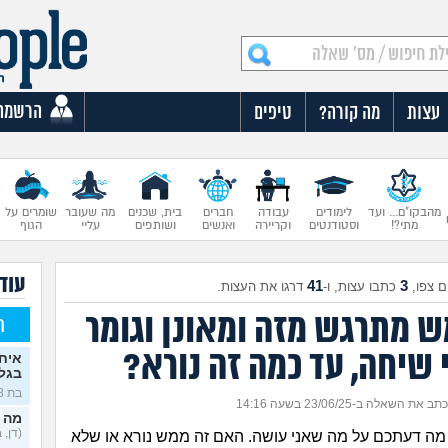
הרשמה
עצות
מה קורה?
טיפים
מהבקו"ם... ועד
לימודים
עבודה
חברים
בית, שכנים
מה שעובר
שומרים על
מתי?!
וסטודנטים
וקריירה
ואנשים
ושותפים
עליי
הגוף
עוד 
41
3
 צפו,
כתבו עצות, ו-
דרגו את העצות.
ש מתרגש מזה ומאונן וגומר
ח
 שיחה, עד כמה זה נורא?
איח
בגלו
בת 18)
כתב את השאלה ב-23/06/25 בשעה 14:16
מה 
(דן, בן 
מה דעתכם על מה שאני עושה. האם זה ממש נורא או שלא