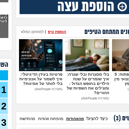
פתח
את 
ועכש
כדאי
ליווי
30)
מה א
נים ממתחם הטיפים
הוספת טיפ
|
למתחם המלא
לגב
אפש
אבל 
עשי
השא
עם ב
מתה
מדברים על זה פתוח: 5
בלי מסגרות ובלי שגרה:
פרטיות בעידן הדיגיטלי:
ועי מין
איך שומרים על שנת
איך לשמור על אנונימיות
בת 22 בתולה זה מוריד?
פץ
הילדים בחופש הגדול -
בלי לוותר על אמינות?
1
ומצילים את השפיות של
(Lora, בת 22)
(מערכת AskPeople)
ההורים?
מפנט
(מערכת AskPeople)
28)
2
חרדי
19)
ים (
3
)
כיצד להציג?
מהאהודות
מהפחות אהודות
מהחדשות
3
האם 