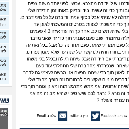
דנט ויש לי ידידה מהצבא. עכשיו לפני יותר משנה צפיתי
מתב
שלנו
ותוך כדי זה עשיתי ביד ובדיוק באותו זמן הידידה שלי
ה לא עניתי אבל בסוף עניתי ודיברנו על כל מיני דברים.
האם 
תוך כדי המשכתי לצפות בסרטים והמשכתי לאונן עד
בת 25)
שגמרתי אבל בלי שהיא תשים לב. אחר כך היו עוד איזה 3 4 פעמים
תדי
לעש
ה מיוזמתי ושוב פעם אוננתי תוך כדי זה שאני מדבר
ל פעם אמרתי שזאת פעם אחרונה וכו' אבל בכל זאת זה
איבד
ליווי
רתי בחורה והיה לנו קשר של שנה עד שלא מזמן נפרדנו.
 דיברתי עם הידידה אבל שיחה רגילה ובכלל בלי משהו
בעיו
לעש
ו שאחרי שנפרדתי מהחברה שלי התחלתי עוד פעם
ולאונן תוך כדי שיחה. הפעם אני מרשה לעצמי גם לדבר
האם 
נורמ
דברים מיניים שקשורים לבחורות וזה הופך מהצד שלי
יחה ארוטית. אני ממש מתרגש מזה ומאונן וגומר תוך כדי
בטע
החב
 זה נורא ? נראה לכם שיש סיכוי שהיא מבינה מה אני
סוטה, 
שאלו
 עם זה פעולה ?
6 ש
נפרדנ
לא מ
סרטון
מה 
לעשו
שתף ב-Facebook
צייץ ב-twitter
שלח ב-Email
בן ז
לעש