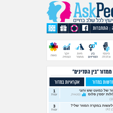
התחברות
|
פיננסי
בין
חיות
יוקר
גאווה
וכלכלה
הסדינים
מחמד
המחיה
ממדור "בין הסדינים"
דשות במדור
אקראיות במדור
ור של כמעט שש וחצי
1
לות יסמין פלוס
(סנאית,
עצות
לעשות במקרה המוזר שלי?
3
42)
עצות