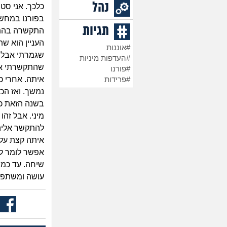
נהל
כלכך. אני סטו
בפורנו במחשב 
תגיות
התקשרה בהתחל
העניין הוא ש
#אוננות
#העדפות מיניות
שהתקשרתי אלי
#פורנו
איתה. אחרי כ
#פרידות
נמשך. ואז הכ
בשנה הזאת כן
מיני. אבל זה
להתקשר אליה 
איתה קצת על 
אפשר לומר לש
שיחה. עד כמה
עושה ומשתפת