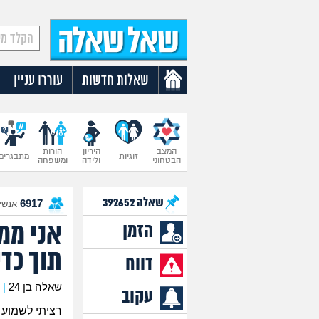
שאלות חדשות
עוררו עניין
המצב
היריון
הורות
זוגיות
מתבגרים
הבטחוני
ולידה
ומשפחה
שאלה
392652
6917
אנשים
אני ממ
הזמן
תוך כדי
דווח
שאלה בן 24
|
עקוב
רציתי לשמוע 