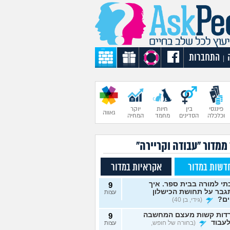
התחברות
|
פיננסי
בין
חיות
יוקר
גאווה
וכלכלה
הסדינים
מחמד
המחיה
ממדור "עבודה וקריירה"
דשות במדור
אקראיות במדור
י למורה בבית ספר. איך
9
גבר על תחושת הכישלון
עצות
ים?
(גידי, בן 40)
דות קשות מעצם המחשבה
9
עבוד
(בחורה של חופש,
עצות