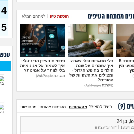
4
שחו
זמנ
נים ממתחם הטיפים
הוספת טיפ
|
למתחם המלא
ולהש
עבו
5
(סטודנ
איך 
(אסי, ב
האם
עכשי
קוס
מדברים על זה פתוח: 5
בלי מסגרות ובלי שגרה:
פרטיות בעידן הדיגיטלי:
מסי
ועי מין
איך שומרים על שנת
איך לשמור על אנונימיות
יודע
פץ
הילדים בחופש הגדול -
בלי לוותר על אמינות?
בת 23)
ומצילים את השפיות של
(מערכת AskPeople)
ההורים?
שאל
חשב
(מערכת AskPeople)
איך
התע
ים (
9
)
כיצד להציג?
מהאהודות
מהפחות אהודות
מהחדשות
איך 
(אנוני
 24
|
23/
דווח על עצה זו