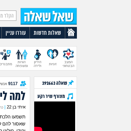
שאלות חדשות
עוררו עניין
המצב
היריון
הורות
זוגיות
מתבגרים
הבטחוני
ולידה
ומשפחה
שאלה
392663
9117
אנשים
למה לי
מצורף שיר רקע
איתי בן 22
|
כתב 
תשמעו הלכתי
שאסור להם לה