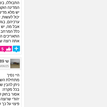
התבוללו, בש
המדינה הוקמה
יש מלא מדינ
יכול לעשות,
ערכיהם, בגל
אבל מה, יש 
כלל המרחב ה
התאריכים הר
אתה רוצה שית
5
שי 1989, בת 36
06/25 17:35
היי נסיך
מתחילת השאל
ניתן להבין שא
בכל מקרה:
אסור בחוק ל
פיצוי על כך 