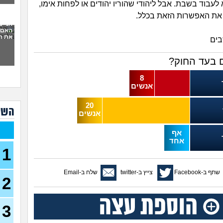
לעבוד בשבת. אבל ליהודי שהוריו יהודים או לפחות אימו,
סוצי
(סטודנ
 את האפשרות הזאת בכלל.
אני 
האם 
עצמ
את ה
ים
עבוד
תורי
בעד החוק?
23)
8
מכינ
אנשים
עבוד
20
השא
תורי
אנשים
22)
בת 26 מרגישה אבודה
אף
26)
אחד
1
קרי
(מתעני
שתף ב-Facebook
צייץ ב-twitter
שלח ב-Email
2
מחפ
למר
לרופ
(מרפא
3
במה