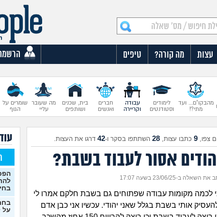
הרשמה
עצות
מה קורה?
טיפים
מהבקו"ם... ועד
לימודים
עבודה
חברים
בית, שכנים
מה שעובר
שומרים על
מתי?!
וסטודנטים
וקריירה
ואנשים
ושותפים
עליי
הגוף
עוד 
42
28
9
 צפו,
כתבו עצות,
השתתפו בסקר ו-
דרגו את העצות.
הודים אסור לעבוד בשבת?
ח
הפכת
את השאלה ב-23/06/25 בשעה 17:07
להת
בחי
 לכמה מקומות עבודה שפתוחים גם בשבת חלקם אמרו לי
בחר
עסיק אותי בשבת בגלל שאני יהודי. עכשיו אני כבן אדם
על ל
יהודי, חילוני כן רוצה לעבוד בשבת וכן רוצה להרוויח 150 אחוז מהשכר