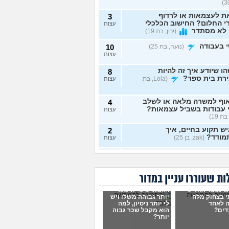
ת לעצמאות או לרדוף
3
 החלום? החישוב הכלכלי
עצות
 לא מסתדר
(ירין, בת 19)
 בעבודה
(נועה, בת 25)
10
עצות
ו שיודע איך זה להיות
8
ירת בית ספר?
(Lola, בת
עצות
וף למשרה מלאה או לשלב
4
 עבודות בשביל עצמאות?
עצות
בת 19)
ש תקוע בחיים, איך
2
מודד?
(zak, בן 25)
עצות
 לעשות כסף מתמונות של
7
 רגליים בצורה אנונימית
עצות
שיגלו אותי?
(אליס, בת
ת שעוררו עניין במדור
ם לפטר אותי כי
הגשתי ציפיית שכר
תי כמעט הכול בקשר
4
 בצחוק מלח
יותר גבוהה משלו ויש
ודה סלאש לימודים
עצות
 לאחד
לי יותר ניסיון, למה
שה שאין עתיד
(אנונימית, בת
דים?
הוא מקבל שכר גבוה
יותר?
רה מעשית לעבודה