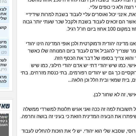
בת 30)
רוצה ולא כי כופים עליי.
לצא
אחרי
ת, אינני יכול ואוסרים עליי לעבוד בשבת למרות שידידיי
שלי
אשר הם זכאים לעבוד בשבת ולקבל שכר שעתי יותר גבוה
קושי
מישה
ו מדינה יהודית ודמוקרטית ולכן אופי המדינה הינו יהודי
מזכ
מר שצריך להגביל אדם לעבוד ביום המנוחה שלו כאשר
20)
 והוא צריך בסופו של דבר את הכסף הזה.
לשא
שתי
שי. כמו שיש יהודי דתי יש אדם יהודי חילוני, כמו שיש
(ירין, 
וקסיים כך גם יש יהודים רפורמים, בתי כנסת מזרחים, בתי
מרגי
, בית שמאי ובית הלל וכן הלאה...
להת
איך
שי, זה לא שחור לבן.
כפות
בלי 
שאלו
20)
ל תשובות למה זה ככה ואני אגיש תלונות למשרדי ממשלה
יכולי
ניסי
שיפתרו את הבעיה המדינית הזאת כי בעיני זה בושה וחרפה.
שמתי
לעב
בקפה
מרגי
העוב
22)
וסי, שסבא שלי הוא יהודי. יש לי את הזכות להחליט לעבוד
הכש