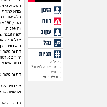
השעתי, כי אני 
הזמן
מדוע למרות זא
הלא יהודים ב
דווח
ממני, 150 אחוז במקום 100 אחוז ביום חו"ל רגיל.
זה אפליה.
עקוב
ישנה הבנה שאנ
אבל זה לא או
נהל
הוא רוצה בכך
דת זה משהו אי
תגיות
יהודים אורטוד
#אפליה
כנסת אשכנזיים
#במה ואיפה לעבוד?
#כספים
דת זה משהו אי
#סבא/סבתא
אני רוצה לקב
ולרשויות עד 
תחשבו שאני ר