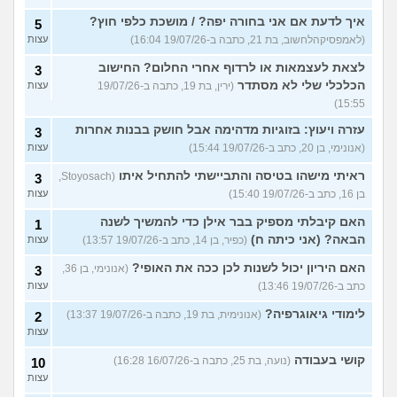
איך לדעת אם אני בחורה יפה? / מושכת כלפי חוץ?
5
(לאמפסיקהלחשוב, בת 21, כתבה ב-19/07/26 16:04)
עצות
לצאת לעצמאות או לרדוף אחרי החלום? החישוב
3
הכלכלי שלי לא מסתדר
(ירין, בת 19, כתבה ב-19/07/26
עצות
15:55)
עזרה ויעוץ: בזוגיות מדהימה אבל חושק בבנות אחרות
3
(אנונימי, בן 20, כתב ב-19/07/26 15:44)
עצות
ראיתי מישהו בטיסה והתביישתי להתחיל איתו
(Stoyosach,
3
בן 16, כתב ב-19/07/26 15:40)
עצות
האם קיבלתי מספיק בבר אילן כדי להמשיך לשנה
1
הבאה? (אני כיתה ח)
(כפיר, בן 14, כתב ב-19/07/26 13:57)
עצות
האם היריון יכול לשנות לכן ככה את האופי?
(אנונימי, בן 36,
3
כתב ב-19/07/26 13:46)
עצות
לימודי גיאוגרפיה?
(אנונימית, בת 19, כתבה ב-19/07/26 13:37)
2
עצות
קושי בעבודה
(נועה, בת 25, כתבה ב-16/07/26 16:28)
10
עצות