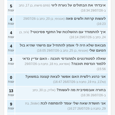
איבדתי את הבתולים על נערת ליווי
(סתם מישהו, בן 17, כתב
5
ב-29/07/26 16:34)
עצות
לעשות קרחת ולשים פאה
(אנונימי, בן 20, כתב ב-29/07/26
4
16:23)
עצות
איך להתמודד עם ההשלכות של התקף פסיכוטי?
(ג'וני, בן
4
24, כתב ב-29/07/26 16:14)
עצות
מבואס שלא היה לי אומץ להתחיל עם מישהי שהיא בול
4
הטעם שלי
(אנונימי, בן 25, כתב ב-29/07/26 16:05)
עצות
שאלה לסטודנטים ולמהנדסי תוכנה - האם עדיין כדאי
3
ללמוד הנדסת תוכנה?
(אסראא, בת 18, כתבה ב-29/07/26
עצות
15:56)
אני כרגע רלשית האם אפשר לצאת קצונה במשאן?
0
(טל11, בת 19, כתבה ב-26/07/26 16:47)
עצות
בחורה אובססיבית מה לעשות?
(אלירן, בן 30, כתב
13
ב-26/07/26 16:36)
עצות
אני חושדת שאח שלי עומד להסתפח לכת
(Sister, בת
9
29, כתבה ב-26/07/26 16:27)
עצות