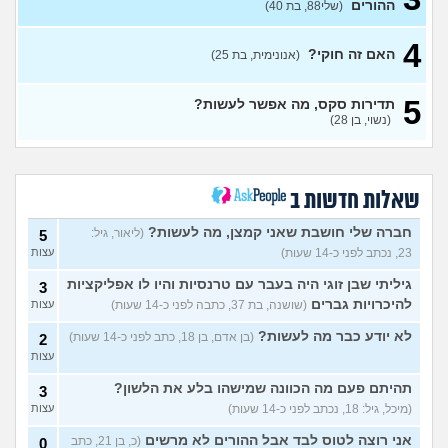
ההורים
(שלי88, בת 40)
עם בן מהשכבה… ועכשיו אני
עצות
מתה מפחד שהוא יספר לכולם
(בדוי, בת 15)
4
האם זה חוקי?
(אנונימית, בת 25)
בת 22 בתולה זה מוריד?
10
עצות
(Lora, בת 22)
5
תדירות סקס, מה אפשר לעשות?
מפנטז על חבר טוב שלי
(Pita, בן
4
(נשוי, בן 28)
28)
עצות
חרדי - נערות ליווי
(ישראל, בן
8
עצות
19)
שאלות חדשות ב
האם חוויתי תקיפה מינית?
14
עצות
חברה שלי חושבת שאני קמצן, מה לעשות?
(ליאור, גיל:
(רוויטל, בת 24)
5
23, נכתב לפני כ-14 שעות)
עצות
בנות,אתן הייתן "מסדרות" את
5
אח שלכם במצב כזה?
עצות
גיליתי שבן זוגי היה בעבר עם טרנסיות והיו לו אפליקציות
3
(לוחם שקרוב ל'חרור, בן 21)
להיכרויות גברים
(שושנה, בת 37, כתבה לפני כ-14 שעות)
עצות
מסאג׳יסט מעורער
4
לא יודע כבר מה לעשות?
(בן אדם, בן 18, כתב לפני כ-14 שעות)
2
עצות
(מסאג׳יסט מעורער, בן 26)
עצות
אנחנו מקיימים יחסים עם
5
בגדים וזה לא מפריע לבעלי,
עצות
תהיתם פעם מה הכוונה שמישהו בלע את הלשון?
3
מה לעשות?
(דיאנה, בת 42)
(מיכל, גיל: 18, נכתב לפני כ-14 שעות)
עצות
מחזור לאחר כמה שעות, זה
9
אני רוצה לטוס לבד אבל ההורים לא מרשים
בטוח?
(כ, בן 21, כתב
(שלומי, בן 21)
0
עצות