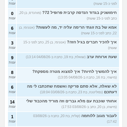
לפני כ-15 שעות)
עצות
נשוי מפנטז על ליידיבויס
3
(מאטיטיהו, בן 37)
עצות
חימושניק בגדוד הנדסה קרבית פרופיל 72?
(מוהנדס, בן 20,
0
כתב לפני כ-15 שעות)
עצות
למישהו יש עצה איך לדכא את
7
החשק המיני?
(יפה, בת 43)
עצות
אמא של בת זוגתי הרימה עליה יד, מה לעשות?
(אנונימי, בן
6
22, כתב לפני כ-15 שעות)
עצות
עוד שאלות חדשות במדור
איך להכיר חברים בגיל הזה?
(אנונימי, בן 25, כתב לפני כ-15
3
שעות)
עצות
שעת ארוחת ערב
(שואלת, בת 19, כתבה ב-04/08/26 13:14)
9
עצות
איך להמשיך לחיות? איך למצוא מטרה מספקת?
8
(מישהי, בת 16, כתבה ב-04/08/26 13:05)
עצות
לא שאלה, אלא סתם פריקה ואשמח שתכתבו לי מה
6
דעתכם
(נפוליטנה, בת 23, כתבה ב-03/08/26 18:04)
עצות
אחותי שוכבת עם מלא גברים וזה מוריד מהכבוד שלי
14
(מישהו, בן 20, כתב ב-03/08/26 17:53)
עצות
לעבור מגוב ללוחמה
(קולית, בת 20, כתבה ב-03/08/26
1
17:42)
עצות