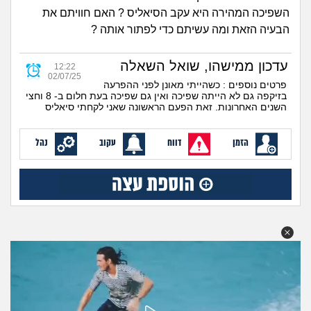
זוגיות
חיפוש שאלות
השפיכה המהירה היא עקב הסיאליס ? האם חוויתם את
הבעיה הזאת ומה עשיתם כדי לפתור אותה ?
|
היריון ולידה
הרשמה
התחברות
עדכון ממישהו, שואל השאלה
12:22
הורות ומשפחה
02/07/25
פרטים נוספים : כשהייתי מאונן לפני ההפרעה
בזיקפה גם לא הייתה שפיכה ואין גם שפיכה בעת חלום ב- 8 וחצי
מתבגרים
השנים האחרונות. זאת הפעם הראשונה שאני לקחתי סיאליס
מהבקו"ם... ועד מתי?!
הזמן
דווח
עקוב
נהל
לימודים וסטודנטים
עבודה וקריירה
חברים ואנשים
בית, שכנים ושותפים