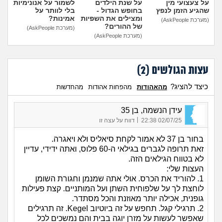
על צעצועי מין
על שנת הילדים
לשמור על אנונימיות
שהגיע הזמן לנפץ
בחופש הגדול -
בלי לוותר על
ומצילים את השפיות
אמינות?
(מערכת AskPeople)
של ההורים?
(מערכת AskPeople)
(מערכת AskPeople)
עצות הגולשים (
2
)
כיצד להציג?
מהאהודות
מהפחות אהודות
מהחדשות
עידן הנשמה, בן 35
|
02/07/25 22:38
דווח על עצה זו
בחור בן 37 לא אמור לקחת סיאליס ולא ויאגרה.
זאת תרופה לגברים בגילאי ה-60 פלוס, ואתה ידידי, עדיין
לא בטווח הגילאים הזה.
העצות שלי:
1. להוריד את הכרס. אולי אתה שמנמן וחגורת השומן
לוחצת לך על שלפוחית השתן ועל המותניים. קצת פעילות
גופנית, אכילה יותר מאוזנת והכל מסתדר.
2. תרגילי קגל. תחפש על זה ביוטיוב Kegel. זה תרגילים
שאפשר לעשות על מזרן יוגה בבית והם נמשכים לכל