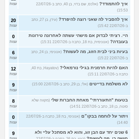
איך להתמודד?
(אלכס, שם בדוי, בן 40, כתב ב-22/07/26
עצות
15:53)
איך להסביר לה שאני רוצה להיפרד?
(עידן, בן 27, כתב
20
ב-22/07/26 15:42)
עצות
היי. רציתי לבדוק אם מישהי עשתה לאחרונה טירונות
0
בעובדה?
(אנונימית, בת 18, כתבה ב-22/07/26 15:31)
עצות
בעיות ביני לבית הזוג, מה לעשות?
(אנונימי, בן 24, כתב
6
ב-22/07/26 15:22)
עצות
האם להיות חרמנית בגילי נורמאלי?
(Hayatov, בת 40,
12
כתבה ב-22/07/26 15:11)
עצות
לא משלמת בדייטים
(אלי, בן 29, כתב ב-22/07/26 15:00)
9
עצות
בטעות "התעוררתי" מאחת החברות שלי
(מקווה שלא
8
סוטה, בן 18, כתב ב-22/07/26 14:51)
עצות
ויתור על לוחמה בבקו״ם
(אנונימי, בת 18, כתבה ב-22/07/26
0
14:40)
עצות
6 שנים יחד עם הבן זוג, והוא לא מסתכל עליי ולא
9
חושק בי, מה לעשות?
(כינוי, בת 26, כתבה ב-22/07/26
עצות