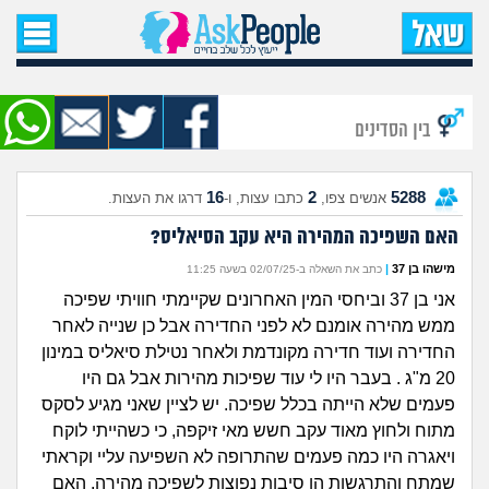
עמוד הבית
שאל שאלה
בין הסדינים
שאלות חדשות
16
2
5288
אנשים צפו,
כתבו עצות, ו-
דרגו את העצות.
שאלות שעוררו עניין
האם השפיכה המהירה היא עקב הסיאליס?
עצות חדשות
מישהו בן 37
|
כתב את השאלה ב-02/07/25 בשעה 11:25
אני בן 37 וביחסי המין האחרונים שקיימתי חוויתי שפיכה
מה קורה כאן?
ממש מהירה אומנם לא לפני החדירה אבל כן שנייה לאחר
החדירה ועוד חדירה מקונדמת ולאחר נטילת סיאליס במינון
מתחם הטיפים
20 מ"ג . בעבר היו לי עוד שפיכות מהירות אבל גם היו
פעמים שלא הייתה בכלל שפיכה. יש לציין שאני מגיע לסקס
מדורים
מתוח ולחוץ מאוד עקב חשש מאי זיקפה, כי כשהייתי לוקח
ויאגרה היו כמה פעמים שהתרופה לא השפיעה עליי וקראתי
שמתח והתרגשות הן סיבות נפוצות לשפיכה מהירה. האם