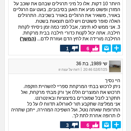
היותר 10 דקות. אלו כל מיני תרגילים שבהם את שוכב על
המזרן ופשוט מניע את האגן בסיבובים, בועט עם הרגליים
באוויר, משאיר את הרגליים באוויר בשכיבה. התרגילים
האלה סופר פשוטים ויש להם תוצאות בשטח.
3. אני ממש לא תימני, אבל לפני כמה זמן ניסיתי לקחת
חילבה. אתה יכול לקנות כדורי חילבה בבית מרקחת.
החילבה מורידה את לחץ הדם ועוזרת לדם...
(המשך)
1
6
שי 1989, בת 36
|
02/07/25 20:46
דווח על עצה זו
היי נסיך
ניתן לרכוש בבתי המרקחת ספריי להשהיית הזקפה.
תרכוש את המוצרים הללו אך ורק מבתי מרקחת, ואל
תתקרב לזבל שמוכרים בפיצוציות ובאינטרנט.
אני ממליצה שתקבע תור לאורולוג תדווח לו על כל
התרופות שאתה נוטל, ועל השפיכה המהירה, ייתכן שתהיה
לו תרופה אחרת לתת לך.
3
6