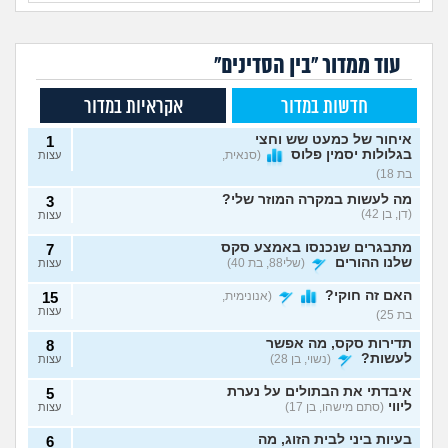
עוד ממדור "בין הסדינים"
חדשות במדור
אקראיות במדור
איחור של כמעט שש וחצי
1
בגלולות יסמין פלוס
(סנאית,
עצות
בת 18)
מה לעשות במקרה המוזר שלי?
3
(דן, בן 42)
עצות
מתבגרים שנכנסו באמצע סקס
7
שלנו ההורים
(שלי88, בת 40)
עצות
האם זה חוקי?
(אנונימית,
15
עצות
בת 25)
תדירות סקס, מה אפשר
8
לעשות?
(נשוי, בן 28)
עצות
איבדתי את הבתולים על נערת
5
ליווי
(סתם מישהו, בן 17)
עצות
בעיות ביני לבית הזוג, מה
6