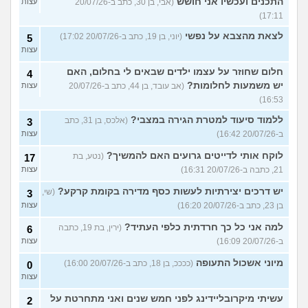
התכנים ועכשיו אני חושש
(אבי, בן 30, כתב ב-20/07/26
עצות
17:11)
לצאת מהצבא על נפשי
(יוני, בן 19, כתב ב-20/07/26 17:02)
5
עצות
חלום שחוזר על עצמו ילדים שבאים לי בחלום, האם
4
יש משמעות לחלומות?
(אב עובד, בן 44, כתב ב-20/07/26
עצות
16:53)
ללמוד סיעוד למטרת הגירה במצבי?
(אלכס, בן 31, כתב
3
ב-20/07/26 16:42)
עצות
לוקח אותי לדייטים גרועים האם להמשיך?
(נטע, בת
17
21, כתבה ב-20/07/26 16:31)
עצות
יש דרכים יצירתיות לעשות כסף מדירה בקומת קרקע?
(שי,
3
בן 23, כתב ב-20/07/26 16:20)
עצות
למה אני כל כך חרדתית כלפי העתיד?
(ירין, בת 19, כתבה
6
ב-20/07/26 16:09)
עצות
מיוני אשכול התעופה
(ככככ, בן 18, כתב ב-20/07/26 16:00)
0
עצות
עשיתי מיקרובליידינג לפני חמש שנים ואני מתחרטת על
2