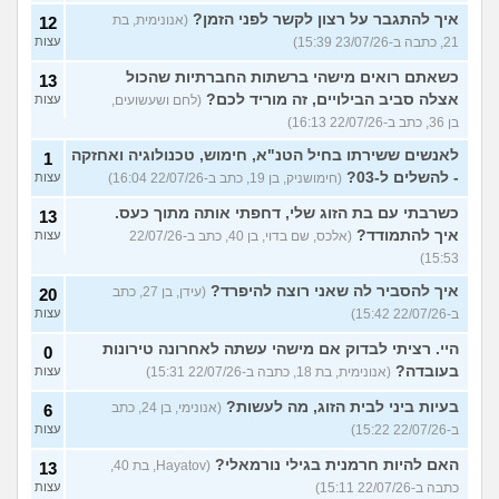
איך להתגבר על רצון לקשר לפני הזמן?
(אנונימית, בת
12
21, כתבה ב-23/07/26 15:39)
עצות
כשאתם רואים מישהי ברשתות החברתיות שהכול
13
אצלה סביב הבילויים, זה מוריד לכם?
(לחם ושעשועים,
עצות
בן 36, כתב ב-22/07/26 16:13)
לאנשים ששירתו בחיל הטנ"א, חימוש, טכנולוגיה ואחזקה
1
- להשלים ל-03?
(חימושניק, בן 19, כתב ב-22/07/26 16:04)
עצות
כשרבתי עם בת הזוג שלי, דחפתי אותה מתוך כעס.
13
איך להתמודד?
(אלכס, שם בדוי, בן 40, כתב ב-22/07/26
עצות
15:53)
איך להסביר לה שאני רוצה להיפרד?
(עידן, בן 27, כתב
20
ב-22/07/26 15:42)
עצות
היי. רציתי לבדוק אם מישהי עשתה לאחרונה טירונות
0
בעובדה?
(אנונימית, בת 18, כתבה ב-22/07/26 15:31)
עצות
בעיות ביני לבית הזוג, מה לעשות?
(אנונימי, בן 24, כתב
6
ב-22/07/26 15:22)
עצות
האם להיות חרמנית בגילי נורמאלי?
(Hayatov, בת 40,
13
כתבה ב-22/07/26 15:11)
עצות