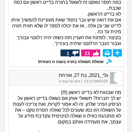
כמה חוסר טאקט זה לשאול בחורה בדייט ראשון עם כמה
שכבת..
לא בדייט הראשון.
אם את רואה שיש גבר נחמד שאת מעוניינת להמשיך איתו
לדייט שני וכן אלה , אז את יכולה לספר לו שלא חווית חוויה
מינית עד כה .
בקיצור, לפתוח את העניין הזה כשזה יהיה רלונטי עבורך
ועבור הגבר הרלונטי שיהיה בעינייך .
1
23
שואלת השאלה בחרה בעצה זו כעוזרת!
גלי_2021, בת 27, אורחת
|
06/07/25 12:13
דווח על עצה זו
מה שבטוח לא בדייט ראשון (!!!)
יש לך חברות? תשאלי אותן אם נשאלו בדייט ראשון על
הניסיון המיני שלהן. זה לא אמור לקרות, ואת צריכה לענות
על השאלה הזו כמו שעונים לכל שאלה חסרת טקט – את
לא מתנהגת כאילו זו שאלה לגיטימית ומנדבת מידע על
עצמך, את מעמידה אותם במקום.