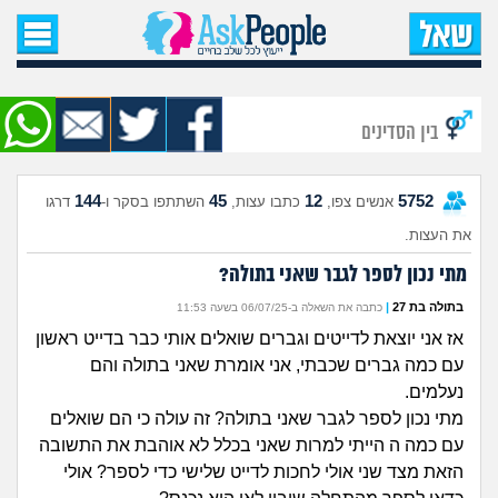
עמוד הבית
שאל שאלה
בין הסדינים
שאלות חדשות
144
45
12
5752
אנשים צפו,
כתבו עצות,
השתתפו בסקר ו-
דרגו
שאלות שעוררו עניין
את העצות.
עצות חדשות
מתי נכון לספר לגבר שאני בתולה?
בתולה בת 27
|
כתבה את השאלה ב-06/07/25 בשעה 11:53
מה קורה כאן?
אז אני יוצאת לדייטים וגברים שואלים אותי כבר בדייט ראשון
עם כמה גברים שכבתי, אני אומרת שאני בתולה והם
מתחם הטיפים
נעלמים.
מתי נכון לספר לגבר שאני בתולה? זה עולה כי הם שואלים
מדורים
עם כמה ה הייתי למרות שאני בכלל לא אוהבת את התשובה
הזאת מצד שני אולי לחכות לדייט שלישי כדי לספר? אולי