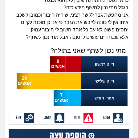
זוגיות
חיפוש שאלות
כדאי לספר מהתחלה שיבין לאן הוא נכנס?
בגלל מתי נכון לחשוף מידע כזה?
|
היריון ולידה
אני מחפשת גבר לקשר רציני, שיהיה חיבור וכמובן לשכב
הרשמה
התחברות
איתו אין לי כוונה לייבש את הגבר כי אני כן מוכנה לקיים
יחסים פשוט לא עם כל אחד חשוב לי חיבור עמוק.
הורות ומשפחה
אלא שבורחים עושים לי טובה אבל מתי נכון לשתף?
מתבגרים
מתי נכון לשתף שאני בתולה?
9
מהבקו"ם... ועד מתי?!
דייט ראשון
אנשים
לימודים וסטודנטים
29
דייט שלישי
אנשים
עבודה וקריירה
7
אחרי חודש
אנשים
חברים ואנשים
הזמן
דווח
עקוב
נהל
בית, שכנים ושותפים