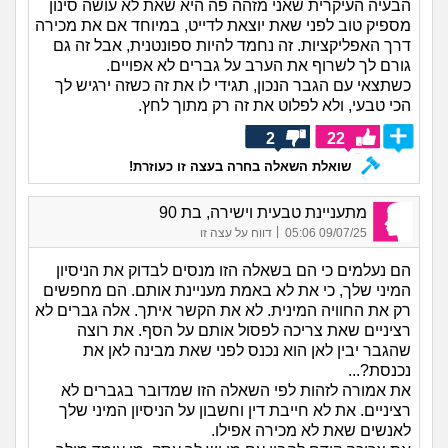
הבעיה העיקרית שאני מזהה פה היא שאת לא עושה סינון
מספיק טוב לפני שאת יוצאת לדייט, במיוחד אם את מכירה
דרך האפליקציות. זה נחמד להיות ספונטנית, אבל זה גם
גורם לך לשרוף את הערב על גברים לא אפויים.
כשתצאי עם הגבר הנכון, תגידי לו את זה כשזה ירגיש לך
הכי טבעי, ולא לפלוט את זה רק מתוך לחץ.
2
22
שואלת השאלה בחרה בעצה זו כעוזרת!
מתעניינת טבעית וישירה, בת 90
|
09/07/25 05:06
דווח על עצה זו
הם נעלמים כי הם בשאלה הזו מנסים לבדוק את הניסיון
המיני שלך, כי את לא באמת מעניינת אותם. הם מחפשים
רק את החוויה המינית. לא את הקשר איתך. אלה גברים לא
רציניים שאת צריכה לפסול אותם על הסף. את רוצה
שהגבר יבין לאן הוא נכנס לפני שאת מבינה לאן את
נכנסת?...
את אמורה לזהות לפי השאלה הזו שמדובר בגברים לא
רציניים. את לא חייבת דין וחשבון על הניסיון המיני שלך
לאנשים שאת לא מכירה אפילו.