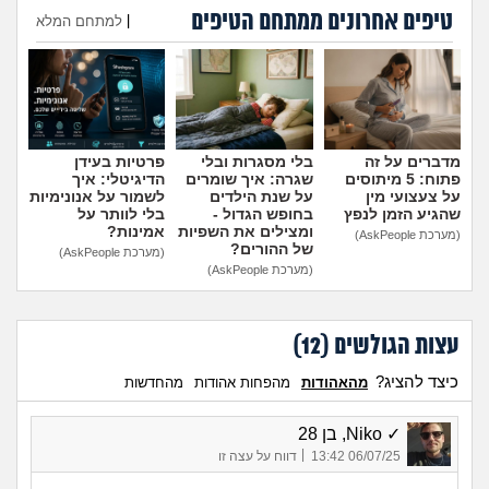
טיפים אחרונים ממתחם הטיפים
|
למתחם המלא
הוספת טיפ
מדברים על זה
בלי מסגרות ובלי
פרטיות בעידן
פתוח: 5 מיתוסים
שגרה: איך שומרים
הדיגיטלי: איך
על צעצועי מין
על שנת הילדים
לשמור על אנונימיות
שהגיע הזמן לנפץ
בחופש הגדול -
בלי לוותר על
ומצילים את השפיות
אמינות?
(מערכת AskPeople)
של ההורים?
(מערכת AskPeople)
(מערכת AskPeople)
עצות הגולשים (
12
)
כיצד להציג?
מהאהודות
מהפחות אהודות
מהחדשות
✓ Niko, בן 28
|
06/07/25 13:42
דווח על עצה זו