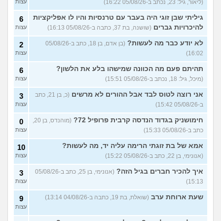
(ליאור, גיל: 23, נכתב ב-05/08/26 16:22)
עצות
בנות,אתן הייתן "מסדרות" את
5
אח שלכם במצב כזה?
עצות
גיליתי שבן זוגי היה בעבר עם טרנסיות והיו לו אפליקציות
6
(לוחם שקרוב ל'חרור, בן 21)
להיכרויות גברים
(שושנה, בת 37, כתבה ב-05/08/26 16:13)
עצות
מסאג׳יסט מעורער
4
לא יודע כבר מה לעשות?
(בן אדם, בן 18, כתב ב-05/08/26
2
עצות
(מסאג׳יסט מעורער, בן 26)
16:02)
עצות
אנחנו מקיימים יחסים עם
5
בגדים וזה לא מפריע לבעלי,
עצות
תהיתם פעם מה הכוונה שמישהו בלע את הלשון?
6
מה לעשות?
(דיאנה, בת 42)
(מיכל, גיל: 18, נכתב ב-05/08/26 15:51)
עצות
מחזור לאחר כמה שעות, זה
9
אני רוצה לטוס לבד אבל ההורים לא מרשים
בטוח?
(כ, בן 21, כתב
(שלומי, בן 21)
3
עצות
ב-05/08/26 15:42)
עצות
נשוי מפנטז על ליידיבויס
5
(מאטיטיהו, בן 37)
עצות
חימושניק בגדוד הנדסה קרבית פרופיל 72?
(מוהנדס, בן 20,
0
כתב ב-05/08/26 15:33)
עצות
למישהו יש עצה איך לדכא את
7
החשק המיני?
(יפה, בת 43)
עצות
אמא של בת זוגתי הרימה עליה יד, מה לעשות?
10
(אנונימי, בן 22, כתב ב-05/08/26 15:22)
עצות
עוד שאלות חדשות במדור
איך להכיר חברים בגיל הזה?
(אנונימי, בן 25, כתב ב-05/08/26
3
15:13)
עצות
שעת ארוחת ערב
(שואלת, בת 19, כתבה ב-04/08/26 13:14)
9
עצות