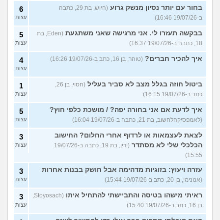
בחור עם יותר נסיון מנשק גרוע
(היוש, בת 29, כתבה
6
ב-19/07/26 16:46)
עצות
בבקשה תעזרו לי. אני מרגישה שאני משתגעת
(Eden, בת
5
18, כתבה ב-19/07/26 16:37)
עצות
איך להכיר חברים?
(טוהר, בן 16, כתב ב-19/07/26 16:26)
4
עצות
ביטול חוזה בגלל מצב לא סביר בעליל
(חסוי, בן 26,
1
כתב ב-19/07/26 16:15)
עצות
איך לדעת אם אני בחורה יפה? / מושכת כלפי חוץ?
5
(לאמפסיקהלחשוב, בת 21, כתבה ב-19/07/26 16:04)
עצות
לצאת לעצמאות או לרדוף אחרי החלום? החישוב
3
הכלכלי שלי לא מסתדר
(ירין, בת 19, כתבה ב-19/07/26
עצות
15:55)
עזרה ויעוץ: בזוגיות מדהימה אבל חושק בבנות אחרות
3
(אנונימי, בן 20, כתב ב-19/07/26 15:44)
עצות
ראיתי מישהו בטיסה והתביישתי להתחיל איתו
(Stoyosach,
3
בן 16, כתב ב-19/07/26 15:40)
עצות