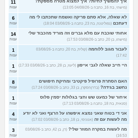
איך להמשיך לחיות? איך למצוא מטרה מספקת?
11
(מישהי, בת 16, כתבה ב-04/08/26 13:05)
עצות
לא שאלה, אלא סתם פריקה ואשמח שתכתבו לי מה
6
דעתכם
(נפוליטנה, בת 23, כתבה ב-03/08/26 18:04)
עצות
אחותי שוכבת עם מלא גברים וזה מוריד מהכבוד שלי
14
(מישהו, בן 20, כתב ב-03/08/26 17:53)
עצות
לעבור מגוב ללוחמה
(קולית, בת 20, כתבה ב-03/08/26
1
17:42)
עצות
היי חייב שאלה לגבי אייפון
(ליעוז, בן 28, כתב ב-03/08/26 17:33)
1
עצות
האם הסתרת פרופיל פיקטיבי ומחיקת חיפושים
8
נחשב בגידה?
(בדרןהסקרן, בן 33, כתב ב-03/08/26 17:24)
עצות
איחור של כמעט שש וחצי בגלולות יסמין פלוס
1
(סנאית, בת 18, כתבה ב-03/08/26 17:13)
עצות
אני די בטוח שאני נמצא איפשהו על הרצף ואני לא יודע
4
מה לעשות עם זה
(אנונימי, בן 18, כתב ב-03/08/26 17:02)
עצות
מה לעשות במקרה המוזר שלי?
(דן, בן 42, כתב ב-03/08/26
3
16:53)
עצות