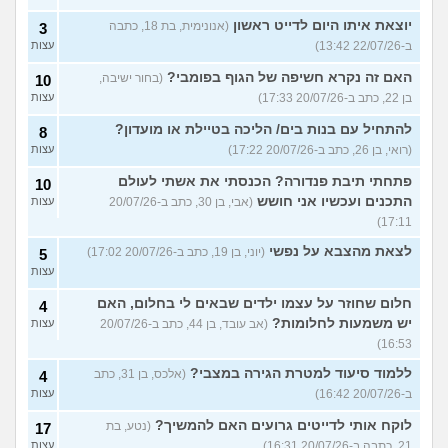
יוצאת איתו היום לדייט ראשון
(אנונימית, בת 18, כתבה
3
ב-22/07/26 13:42)
עצות
האם זה נקרא חשיפה של הגוף בפומבי?
(בחור ישיבה,
10
בן 22, כתב ב-20/07/26 17:33)
עצות
להתחיל עם בנות בים/ הליכה בטיילת או מועדון?
8
(רואי, בן 26, כתב ב-20/07/26 17:22)
עצות
פתחתי תיבת פנדורה? הכנסתי את אשתי לעולם
10
התכנים ועכשיו אני חושש
(אבי, בן 30, כתב ב-20/07/26
עצות
17:11)
לצאת מהצבא על נפשי
(יוני, בן 19, כתב ב-20/07/26 17:02)
5
עצות
חלום שחוזר על עצמו ילדים שבאים לי בחלום, האם
4
יש משמעות לחלומות?
(אב עובד, בן 44, כתב ב-20/07/26
עצות
16:53)
ללמוד סיעוד למטרת הגירה במצבי?
(אלכס, בן 31, כתב
4
ב-20/07/26 16:42)
עצות
לוקח אותי לדייטים גרועים האם להמשיך?
(נטע, בת
17
21, כתבה ב-20/07/26 16:31)
עצות