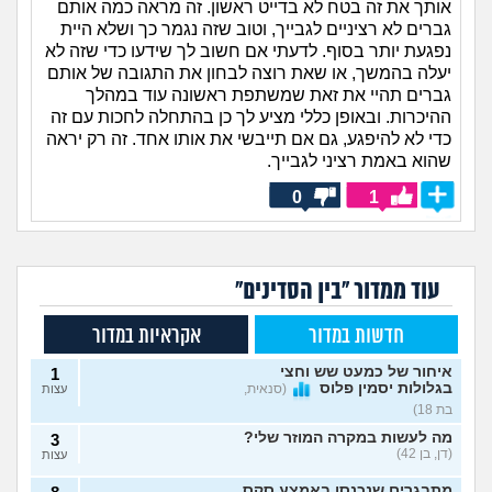
אותך את זה בטח לא בדייט ראשון. זה מראה כמה אותם
גברים לא רציניים לגבייך, וטוב שזה נגמר כך ושלא היית
נפגעת יותר בסוף. לדעתי אם חשוב לך שידעו כדי שזה לא
יעלה בהמשך, או שאת רוצה לבחון את התגובה של אותם
גברים תהיי את זאת שמשתפת ראשונה עוד במהלך
ההיכרות. ובאופן כללי מציע לך כן בהתחלה לחכות עם זה
כדי לא להיפגע, גם אם תייבשי את אותו אחד. זה רק יראה
שהוא באמת רציני לגבייך.
0
1
עוד ממדור "בין הסדינים"
חדשות במדור
אקראיות במדור
איחור של כמעט שש וחצי
1
בגלולות יסמין פלוס
(סנאית,
עצות
בת 18)
מה לעשות במקרה המוזר שלי?
3
(דן, בן 42)
עצות
מתבגרים שנכנסו באמצע סקס