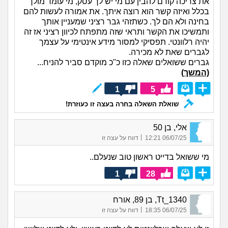
את צריכה קודם להבין עם מי יש לך עסק, מי עומד מולך
בכלל ואיזה קשר הוא רוצה איתך. את אמורה לעשות להם
בחינה ולא הם לך. כשתזהי גבר רציני שמעניין אותך
ותמשיכו את הקשר ותראי שזה מתפתח לכיוון רציני אז זה
יהיה רלוונטי. תפסיקי למסור מידע אינטימי על עצמך
לגברים שאת לא מכירה.
גברים ששואלים שאלה כזו כ"כ מוקדם סביר להניח...
(המשך)
1
5
שואלת השאלה בחרה בעצה זו כעוזרת!
אלי, בן 50
|
06/07/25 12:21
דווח על עצה זו
מי ששואל בדייט ראשון טוב שנעלם..
1
28
Tt_1340, בן 89, אורח
|
06/07/25 18:35
דווח על עצה זו