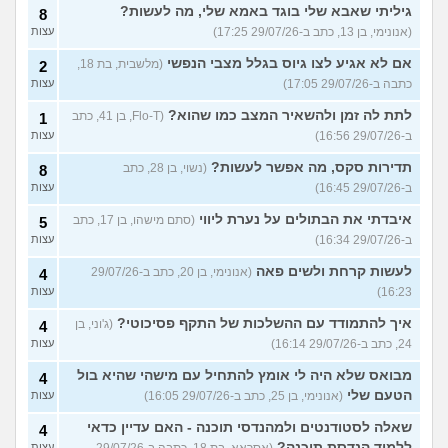
גיליתי שאבא שלי בוגד באמא שלי, מה לעשות?
8
(אנונימי, בן 13, כתב ב-29/07/26 17:25)
עצות
אם לא אגיע לצו גיוס בגלל מצבי הנפשי
(מלשבית, בת 18,
2
כתבה ב-29/07/26 17:05)
עצות
לתת לה זמן ולהשאיר המצב כמו שהוא?
(Flo-T, בן 41, כתב
1
ב-29/07/26 16:56)
עצות
תדירות סקס, מה אפשר לעשות?
(נשוי, בן 28, כתב
8
ב-29/07/26 16:45)
עצות
איבדתי את הבתולים על נערת ליווי
(סתם מישהו, בן 17, כתב
5
ב-29/07/26 16:34)
עצות
לעשות קרחת ולשים פאה
(אנונימי, בן 20, כתב ב-29/07/26
4
16:23)
עצות
איך להתמודד עם ההשלכות של התקף פסיכוטי?
(ג'וני, בן
4
24, כתב ב-29/07/26 16:14)
עצות
מבואס שלא היה לי אומץ להתחיל עם מישהי שהיא בול
4
הטעם שלי
(אנונימי, בן 25, כתב ב-29/07/26 16:05)
עצות
שאלה לסטודנטים ולמהנדסי תוכנה - האם עדיין כדאי
4
ללמוד הנדסת תוכנה?
עצות