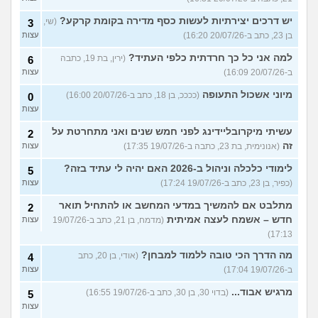
יש דרכים יצירתיות לעשות כסף מדירה בקומת קרקע?
(שי,
3
בן 23, כתב ב-20/07/26 16:20)
עצות
למה אני כל כך חרדתית כלפי העתיד?
(ירין, בת 19, כתבה
6
ב-20/07/26 16:09)
עצות
מיוני אשכול התעופה
(ככככ, בן 18, כתב ב-20/07/26 16:00)
0
עצות
עשיתי מיקרובליידינג לפני חמש שנים ואני מתחרטת על
2
זה
(אנונימית, בת 23, כתבה ב-19/07/26 17:35)
עצות
לימודי כלכלה וניהול ב-2026 האם יהיה לי עתיד בזה?
5
(כפיר, בן 23, כתב ב-19/07/26 17:24)
עצות
מתלבט אם להמשיך במדעי המחשב או להתחיל תואר
2
חדש – אשמח לעצה אמיתית
(מדמח, בן 21, כתב ב-19/07/26
עצות
17:13)
מה הדרך הכי טובה ללמוד למבחן?
(אודי, בן 20, כתב
4
ב-19/07/26 17:04)
עצות
מרגיש אבוד...
(בדוי 30, בן 30, כתב ב-19/07/26 16:55)
5
עצות