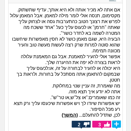
אם אתה לא מכיר אותה ולא היא אותך, עדיף שתשתוק.
מקסימום, תנסה אולי לומר מילה למאמן. אבל המאמן עלול
לפרש את רצונך הטוב כהתערבות גסה או לצחוק עליך
שאתה "חרמן" או לכעוס עליך כעל "אחד ששכח מה
המטרה לשמה בא לחדר כושר".
הבעיה היא, שגם מאמן כושר לא חסין מאפשרות שיחשבו
שהוא סוטה למרות שרק רצה לעשות מעשה טוב והעיר
מכוונה תמימה.
אפשר אולי להעיר למאמנת. אבל גם המאמנת עלולה
לראות בצורה לא יפה את ההיערה שלך.
היא יכולה או להעיר לבחורה על זה, או:לכעוס עליך
שבמקום להתאמן אתה מסתכל על בחורות. ולראות בך
חטטן.
מה שאמרת, זה עניין שנוי במחלוקת.
אתה לא יודע איך תצא מזה.
זה כמו שאומרים:"או צל"ש,או טר"ש".
יש אפשרות שיודו לך ויש אפשרות שיכעסו עליך ורק תצא
רע מכל הסיפור.
לכן, שתדל להתעלם...
(המשך)
2
3