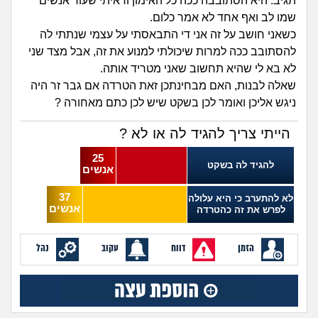
זוגיות
חיפוש שאלות
תגיב. היא הסתובבה ככה כל האימון וראיתי שעוד אנשים
שמו לב ואף אחד לא אמר כלום.
|
היריון ולידה
כשאני חושב על זה אני די התבאסתי על עצמי שנתתי לה
הרשמה
התחברות
להסתובב ככה למרות שיכולתי למנוע את זה, אבל מצד שני
לא בא לי שהיא תחשוב שאני מטריד אותה.
הורות ומשפחה
שאלה לבנות, האם מבחינתכן זאת הטרדה אם גבר זר היה
ניגש אליכן ואומר לכן בשקט שיש לכן כתם מאחורה ?
מתבגרים
הייתי צריך להגיד לה או לא ?
מהבקו"ם... ועד מתי?!
25
להגיד לה בשקט
אנשים
לימודים וסטודנטים
37
לא להתערב כי היא עלולה
אנשים
לפרש את זה כהטרדה
עבודה וקריירה
הזמן
דווח
עקוב
נהל
חברים ואנשים
בית, שכנים ושותפים