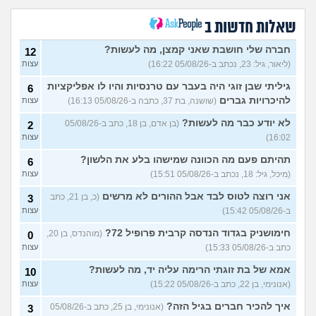
חרדי - נערות ליווי
(ישראל, בן
8
עצות
19)
שאלות חדשות ב
האם חוויתי תקיפה מינית?
14
עצות
חברה שלי חושבת שאני קמצן, מה לעשות?
(רוויטל, בת 24)
12
(ליאור, גיל: 23, נכתב ב-05/08/26 16:22)
עצות
בנות,אתן הייתן "מסדרות" את
5
אח שלכם במצב כזה?
עצות
גיליתי שבן זוגי היה בעבר עם טרנסיות והיו לו אפליקציות
6
(לוחם שקרוב ל'חרור, בן 21)
להיכרויות גברים
(שושנה, בת 37, כתבה ב-05/08/26 16:13)
עצות
מסאג׳יסט מעורער
4
לא יודע כבר מה לעשות?
(בן אדם, בן 18, כתב ב-05/08/26
2
עצות
(מסאג׳יסט מעורער, בן 26)
16:02)
עצות
אנחנו מקיימים יחסים עם
5
בגדים וזה לא מפריע לבעלי,
עצות
תהיתם פעם מה הכוונה שמישהו בלע את הלשון?
6
מה לעשות?
(דיאנה, בת 42)
(מיכל, גיל: 18, נכתב ב-05/08/26 15:51)
עצות
מחזור לאחר כמה שעות, זה
9
אני רוצה לטוס לבד אבל ההורים לא מרשים
בטוח?
(כ, בן 21, כתב
(שלומי, בן 21)
3
עצות
ב-05/08/26 15:42)
עצות
נשוי מפנטז על ליידיבויס
5
(מאטיטיהו, בן 37)
עצות
חימושניק בגדוד הנדסה קרבית פרופיל 72?
(מוהנדס, בן 20,
0
כתב ב-05/08/26 15:33)
עצות
למישהו יש עצה איך לדכא את
7
החשק המיני?
(יפה, בת 43)
עצות
אמא של בת זוגתי הרימה עליה יד, מה לעשות?
10
(אנונימי, בן 22, כתב ב-05/08/26 15:22)
עצות
עוד שאלות חדשות במדור
איך להכיר חברים בגיל הזה?
(אנונימי, בן 25, כתב ב-05/08/26
3