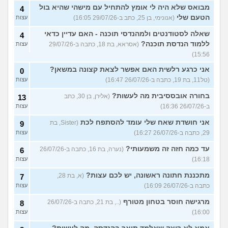
מבואס שלא היה לי אומץ להתחיל עם מישהי שהיא בול
4
הטעם שלי
(אנונימי, בן 25, כתב ב-29/07/26 16:05)
עצות
שאלה לסטודנטים ולמהנדסי תוכנה - האם עדיין כדאי
4
ללמוד הנדסת תוכנה?
(אסראא, בת 18, כתבה ב-29/07/26
עצות
15:56)
אני כרגע רלשית האם אפשר לצאת קצונה במשאן?
0
(טל11, בת 19, כתבה ב-26/07/26 16:47)
עצות
בחורה אובססיבית מה לעשות?
(אלירן, בן 30, כתב
13
ב-26/07/26 16:36)
עצות
אני חושדת שאח שלי עומד להסתפח לכת
(Sister, בת
9
29, כתבה ב-26/07/26 16:27)
עצות
עד כמה חזה זה משמעותי?
(נערה, בת 16, כתבה ב-26/07/26
6
16:18)
עצות
מתכננת חתונה ראשונה, יש לכם עצות?
(א, בת 28,
7
כתבה ב-26/07/26 16:09)
עצות
מרגישה חוסר בטחון מטורף
(.., בת 21, כתבה ב-26/07/26
8
16:00)
עצות