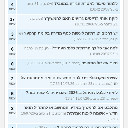
ללמוד סיעוד למטרת הגירה במצבי?
(אלכס, בן 31, כתב
4
ב-20/07/26 16:42)
עצות
לוקח אותי לדייטים גרועים האם להמשיך?
(נטע, בת
17
21, כתבה ב-20/07/26 16:31)
עצות
יש דרכים יצירתיות לעשות כסף מדירה בקומת קרקע?
(שי,
3
בן 23, כתב ב-20/07/26 16:20)
עצות
למה אני כל כך חרדתית כלפי העתיד?
(ירין, בת 19, כתבה
6
ב-20/07/26 16:09)
עצות
מיוני אשכול התעופה
(ככככ, בן 18, כתב ב-20/07/26 16:00)
0
עצות
עשיתי מיקרובליידינג לפני חמש שנים ואני מתחרטת על
2
זה
(אנונימית, בת 23, כתבה ב-19/07/26 17:35)
עצות
לימודי כלכלה וניהול ב-2026 האם יהיה לי עתיד בזה?
5
(כפיר, בן 23, כתב ב-19/07/26 17:24)
עצות
מתלבט אם להמשיך במדעי המחשב או להתחיל תואר
2
חדש – אשמח לעצה אמיתית
(מדמח, בן 21, כתב ב-19/07/26
עצות
17:13)
מה הדרך הכי טובה ללמוד למבחן?
(אודי, בן 20, כתב