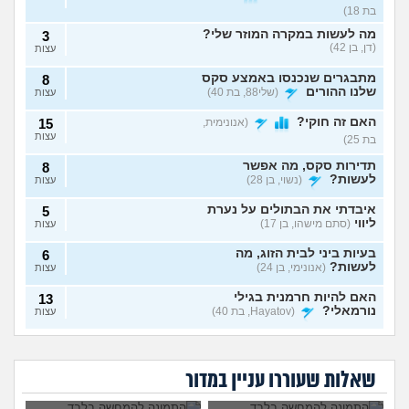
בת 18)
מה לעשות במקרה המוזר שלי?
3
(דן, בן 42)
עצות
מתבגרים שנכנסו באמצע סקס
8
שלנו ההורים
(שלי88, בת 40)
עצות
האם זה חוקי?
(אנונימית,
15
עצות
בת 25)
תדירות סקס, מה אפשר
8
לעשות?
(נשוי, בן 28)
עצות
איבדתי את הבתולים על נערת
5
ליווי
(סתם מישהו, בן 17)
עצות
בעיות ביני לבית הזוג, מה
6
לעשות?
(אנונימי, בן 24)
עצות
האם להיות חרמנית בגילי
13
נורמאלי?
(Hayatov, בת 40)
עצות
נפרדנו ברע ויש אצלו
שכבתי עם מלא
בטעות "התעוררתי" מאחת
8
סרטון סקס שלנו, מה
גברים ונדבקתי
החברות שלי
(מקווה שלא
עצות
בת 30 עדיין בתולה,
לא שוכבים והוא אמר
לעשות?
במחלות מין, לספר?
כדאי ללכת לנער
שזה כי פעם הייתי
סוטה, בן 18)
שאלות שעוררו עניין במדור
ליווי?
יותר רזה. מה לעשות?
6 שנים יחד עם הבן זוג, והוא
9