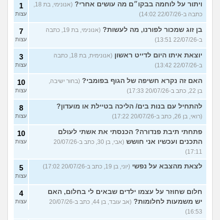
ויתור על לוחמה בבקו״ם מה עושים אחרי?
(אנונימי, בת 18,
1
כתבה ב-22/07/26 14:02)
עצות
בן זוג שמכור לפורנו, מה לעשות?
(אנונימי, בת 19, כתבה
7
ב-22/07/26 13:51)
עצות
יוצאת איתו היום לדייט ראשון
(אנונימית, בת 18, כתבה
3
ב-22/07/26 13:42)
עצות
האם זה נקרא חשיפה של הגוף בפומבי?
(בחור ישיבה,
10
בן 22, כתב ב-20/07/26 17:33)
עצות
להתחיל עם בנות בים/ הליכה בטיילת או מועדון?
8
(רואי, בן 26, כתב ב-20/07/26 17:22)
עצות
פתחתי תיבת פנדורה? הכנסתי את אשתי לעולם
10
התכנים ועכשיו אני חושש
(אבי, בן 30, כתב ב-20/07/26
עצות
17:11)
לצאת מהצבא על נפשי
(יוני, בן 19, כתב ב-20/07/26 17:02)
5
עצות
חלום שחוזר על עצמו ילדים שבאים לי בחלום, האם
4
יש משמעות לחלומות?
(אב עובד, בן 44, כתב ב-20/07/26
עצות
16:53)