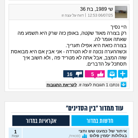
שי 1989, בת 36
|
06/07/25 12:53
דווח על עצה זו
היי נסיך
רק בצורה מאוד שקטה, באופן כזה שרק היא תשמע מה
שאתה אומר לה.
בצורה כזאת היא אפילו תעריך.
וכשההערה נכונה זו לא הטרדה - אני אבין אם היא מבואסת
שזה המצב, אבל אתה לא מטריד פה , ולא חשוב איך
תסתכל על הדברים.
16
5
נכתבו
1
תגובות לעצה זו.
לקריאת התגובות
עוד ממדור "בין הסדינים"
חדשות במדור
אקראיות במדור
איחור של כמעט שש וחצי
1
בגלולות יסמין פלוס
(סנאית,
עצות