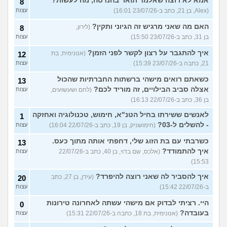
אמא לא רוצה שאלמד תואר בהנדסה, מה לעשות?
8
(Alex, בן 21, כתב ב-23/07/26 16:01)
עצות
האם מה שאני מרגיש זה הגיוני ותקין?
(לירון,
8
בן 31, כתב ב-23/07/26 15:50)
עצות
איך להתגבר על רצון לקשר לפני הזמן?
(אנונימית, בת
12
21, כתבה ב-23/07/26 15:39)
עצות
כשאתם רואים מישהי ברשתות החברתיות שהכול
13
אצלה סביב הבילויים, זה מוריד לכם?
(לחם ושעשועים,
עצות
בן 36, כתב ב-22/07/26 16:13)
לאנשים ששירתו בחיל הטנ"א, חימוש, טכנולוגיה ואחזקה
1
- להשלים ל-03?
(חימושניק, בן 19, כתב ב-22/07/26 16:04)
עצות
כשרבתי עם בת הזוג שלי, דחפתי אותה מתוך כעס.
13
איך להתמודד?
(אלכס, שם בדוי, בן 40, כתב ב-22/07/26
עצות
15:53)
איך להסביר לה שאני רוצה להיפרד?
(עידן, בן 27, כתב
20
ב-22/07/26 15:42)
עצות
היי. רציתי לבדוק אם מישהי עשתה לאחרונה טירונות
0
בעובדה?
(אנונימית, בת 18, כתבה ב-22/07/26 15:31)
עצות