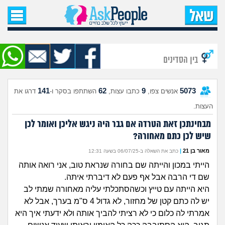
עמוד הבית
שאל שאלה
בין הסדינים
שאלות חדשות
141
62
9
5073
אנשים צפו,
כתבו עצות,
השתתפו בסקר ו-
דרגו את
שאלות שעוררו עניין
העצות.
עצות חדשות
מבחינתכן זאת הטרדה אם גבר היה ניגש אליכן ואומר לכן
שיש לכן כתם מאחורה?
מה קורה כאן?
מאור בן 21
|
כתב את השאלה ב-06/07/25 בשעה 12:31
הייתי במכון והייתה שם בחורה שנראת טוב, אני רואה אותה
מתחם הטיפים
שם די הרבה אבל אף פעם לא דיברתי איתה.
היא הייתה עם טייץ וכשהסתכלתי עליה מאחורה שמתי לב
מדורים
יש לה כתם קטן של מחזור, לא גדול 4 ס"מ בערך, אבל לא
אמרתי לה כלום כי לא רציתי להביך אותה ולא ידעתי איך היא