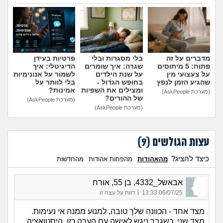
הוספת טיפ
מדברים על זה
בלי מסגרות ובלי
פרטיות בעידן
פתוח: 5 מיתוסים
שגרה: איך שומרים
הדיגיטלי: איך
על צעצועי מין
על שנת הילדים
לשמור על אנונימיות
שהגיע הזמן לנפץ
בחופש הגדול -
בלי לוותר על
ומצילים את השפיות
אמינות?
(מערכת AskPeople)
של ההורים?
(מערכת AskPeople)
(מערכת AskPeople)
עצות הגולשים (
9
)
כיצד להציג?
מהאהודות
מהפחות אהודות
מהחדשות
אבאשל_4332, בן 55, אורח
|
06/07/25 13:33
דווח על עצה זו
מצד אחד - הכוונה שלך טובה, למנוע ממנה אי נעימות.
מצד שני, כשגבר ניגש לאישה עם הערה כזו, היסטואציה