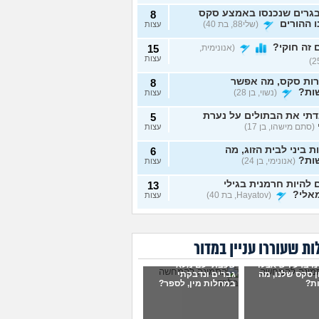
גרים שנכנסו באמצע סקס
8
 ההורים
(שלי88, בת 40)
עצות
זה חוקי?
(אנונימית,
15
עצות
רות סקס, מה אפשר
8
ות?
(נשוי, בן 28)
עצות
תי את הבתולים על נערת
5
(סתם מישהו, בן 17)
עצות
ת ביני לבית הזוג, מה
6
ות?
(אנונימי, בן 24)
עצות
להיות חרמנית בגילי
13
אלי?
(Hayatov, בת 40)
עצות
ות "התעוררתי" מאחת
8
רות שלי
(מקווה שלא
עצות
בן 18)
ת שעוררו עניין במדור
נים יחד עם הבן זוג, והוא
9
ו ברע ויש אצלו
שכבתי עם מלא
סתכל עליי ולא חושק בי,
עצות
 סקס שלנו, מה
גברים ונדבקתי
לעשות?
(כינוי, בת 26)
ת?
במחלות מין, לספר?
וג שמכור לפורנו, מה
7
ות?
(אנונימי, בת 19)
עצות