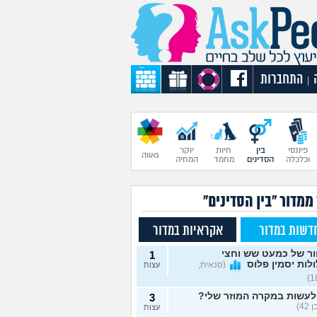
התחברות
|
פיננסי
בין
חיות
יוקר
גאווה
וכלכלה
הסדינים
מחמד
המחיה
ממדור "בין הסדינים"
דשות במדור
אקראיות במדור
ור של כמעט שש וחצי
1
לות יסמין פלוס
(סנאית,
עצות
לעשות במקרה המוזר שלי?
3
42)
עצות