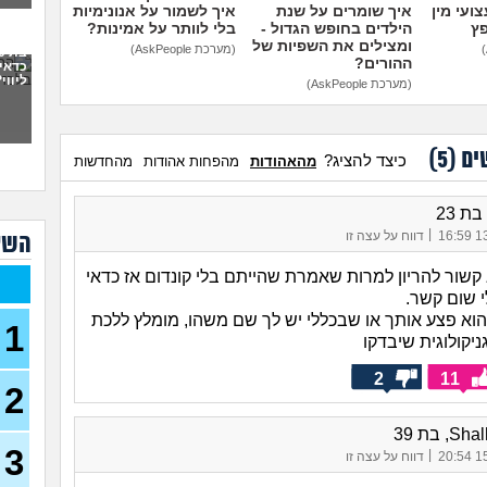
ועי מין
איך שומרים על שנת
איך לשמור על אנונימיות
פץ
הילדים בחופש הגדול -
בלי לוותר על אמינות?
פתח
את 
ומצילים את השפיות של
(מערכת AskPeople)
ועכש
ההורים?
כדאי
ליווי
30)
(מערכת AskPeople)
מה א
לגב
ים (
5
)
כיצד להציג?
מהאהודות
מהפחות אהודות
מהחדשות
אפש
אבל 
עשי
|
13/
דווח על עצה זו
השא
עם ב
מתה
 קשור להריון למרות שאמרת שהייתם בלי קונדום אז כדאי
י שום קשר.
בת 22 בתולה זה מוריד?
שהוא פצע אותך או שבכללי יש לך שם משהו, מומלץ ללכת
1
(Lora, בת 22)
גניקולוגית שיבדקו
מפנט
2
11
28)
2
חרדי
, בת 39
19)
3
|
15/
דווח על עצה זו
האם 