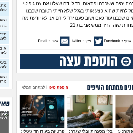
כמה ימים ששכבנו ופתאום ירד לי דם שאלנו את צט גיפיטי
מתב
שלנו
ול להיות שהוא פצע אותי בגלל שלא הייתי רטובה שכבנו
היום שכבנו עוד פעם ושוב פעם ירד לי דם אני לא יודעת מה
האם 
דת שזה הריון ממש אני בת 21
בת 25)
תדי
לעש
שתף ב-Facebook
צייץ ב-twitter
שלח ב-Email
איבד
ליווי
בעיו
לעש
האם 
נורמ
נים ממתחם הטיפים
הוספת טיפ
|
למתחם המלא
בטע
החב
סוטה, 
שאלו
6 ש
נפרדנ
לא מ
סרטון
מה 
לעשו
בן ז
לעש
מדברים על זה פתוח: 5
בלי מסגרות ובלי שגרה:
פרטיות בעידן הדיגיטלי: