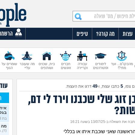
הרשמה
עצות
מה קורה?
טיפים
מהבקו"ם... ועד
לימודים
עבודה
חברים
בית, שכנים
מה שעובר
שומרים על
מתי?!
וסטודנטים
וקריירה
ואנשים
ושותפים
עליי
הגוף
עוד 
49
5
 צפו,
כתבו עצות, ו-
דרגו את העצות.
ן זוג שלי שכבנו וירד לי דם,
ח
ות?
איח
בגלו
בת 18)
בה את השאלה ב-13/07/25 בשעה 16:21
מה 
(דן, בן 
ראשונה שאני שוכבת איתו או בכללי