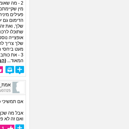
2 - מה שאו
מין שקיימתם
פעילים מינית
הדימום גם י
שלך, ואת זה
שתוכלו לרכו
אופצייה נוס
שלך צריך להב
מעט ביחסי ה
3 - את כות
המאוד...
(המ
אמת_9152, בת 29, אור
07/25 18:46
אם תמשיכי ככ
אבל מה שכן ה
ואם זה לא פ
1