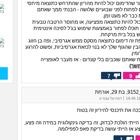
מר שהדימום יכול להיות מהריון שהתרחש כתוצאה מיחסי
 לפחות לפני שבועיים שלושה - הבנתי ממך שאתם
 כבר לא מעט זמן.
כול להיות כתוצאה מפציעה, או מחוסר הרטבה טבעית
 תוכלו לפתור באמצעות שימוש בג'ל לסיכה אינטימית
ש בכל בית מרקחת.
פת זה דימום כתוצאה מסקס ממש אגרסיבי, ופה בן הזוג
ין שהגוף שלך לא בנוי לכזאת אגרסיביות, ופשוט להרגע
מין.
בת שאתם שוכבים בלי קונדום - אז מעבר לאופצייה
שך)
7
9
חת
|
16/
דווח על עצה זו
ה את תיכנסי להיריון זה בטוח
ייתי הולכת לבדוק, זה בדיקה גינקולוגית במידה וזה פצע,
צע אז הייתי עושה בדיקת פאפ לפפילומה.
1