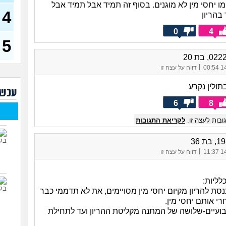
(רוויט
מו יחסי מין לא מוגנים. בסוף זה תמיד אבל תמיד אבל
4
 בהריון
בנות
אח 
0
4
(לוחם
5
מסא
(מסאג
|
14/
דווח על עצה זו
אנחנ
בגדי
תולין נקרע
מה 
עכשי
מחזו
6
8
בטו
בות לעצה זו.
לקריאת התגובות
נשוי
(מאטיט
למיש
|
14/
דווח על עצה זו
החש
לליות:
כנסת להריון מקיום יחסי מין מסויימים, את לא תדממי כבר
י אותם יחסי מין.
ועיים-שלושה של המתנה מקליטת ההריון ועד לתחילת