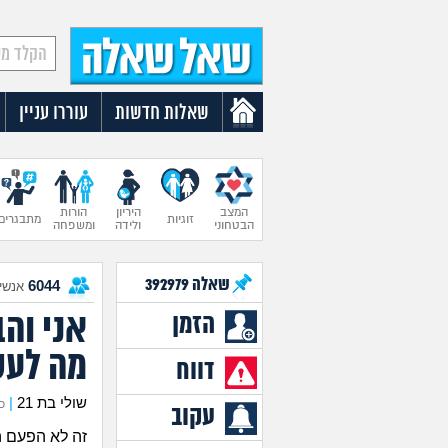
שאלות חדשות
עוררו עניין
המצב
היריון
הורות
זוגיות
מתבגרים
הבטחוני
ולידה
ומשפחה
שאלה
392979
6044
אנשים
אני והב
הזמן
מה לעש
דווח
שולי בת 21
|
כת
עקוב
זה לא הפעם ה