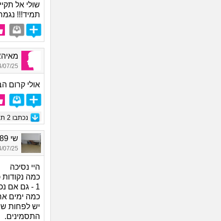
שולי אל תקיי
תמיד!!! נגמר
מאיה0222, בת 20
07/25 00:54
אולי קרום הב
נכתבו
2
תגו
שי 1989, בת 36
07/25 11:37
היי נסיכה
כמה נקודות כ
1 - גם אם נ
כמה ימים אחר
יש לפחות שב
התסמינים.