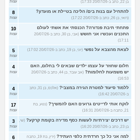
בן 22, כתב ב-20/07/26 17:33)
עצות
להתחיל עם בנות בים/ הליכה בטיילת או מועדון?
8
(רואי, בן 26, כתב ב-20/07/26 17:22)
עצות
פתחתי תיבת פנדורה? הכנסתי את אשתי לעולם
10
התכנים ועכשיו אני חושש
(אבי, בן 30, כתב ב-20/07/26
עצות
17:11)
לצאת מהצבא על נפשי
(יוני, בן 19, כתב ב-20/07/26 17:02)
5
עצות
חלום שחוזר על עצמו ילדים שבאים לי בחלום, האם
4
יש משמעות לחלומות?
(אב עובד, בן 44, כתב ב-20/07/26
עצות
16:53)
ללמוד סיעוד למטרת הגירה במצבי?
(אלכס, בן 31, כתב
4
ב-20/07/26 16:42)
עצות
לוקח אותי לדייטים גרועים האם להמשיך?
(נטע, בת
17
21, כתבה ב-20/07/26 16:31)
עצות
יש דרכים יצירתיות לעשות כסף מדירה בקומת קרקע?
(שי,
3
בן 23, כתב ב-20/07/26 16:20)
עצות
למה אני כל כך חרדתית כלפי העתיד?
(ירין, בת 19, כתבה
6