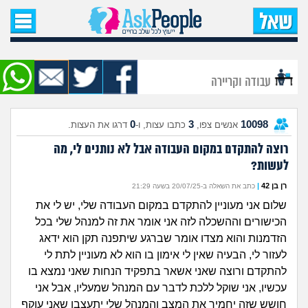
עמוד הבית
שאל שאלה
עבודה וקריירה
שאלות חדשות
0
3
10098
אנשים צפו,
כתבו עצות, ו-
דרגו את העצות.
שאלות שעוררו עניין
רוצה להתקדם במקום העבודה אבל לא נותנים לי, מה
לעשות?
עצות חדשות
רן בן 42
|
כתב את השאלה ב-20/07/25 בשעה 21:29
מה קורה כאן?
שלום אני מעוניין להתקדם במקום העבודה שלי, יש לי את
הכישורים וההשכלה לזה אני אומר את זה למנהל שלי בכל
מתחם הטיפים
הזדמנות והוא מצדו אומר שברגע שיתפנה תקן הוא ידאג
לעזור לי, הבעיה שאין לי אימון בו הוא לא מעוניין לתת לי
מדורים
להתקדם ורוצה שאני אשאר בתפקיד הנחות שאני נמצא בו
עכשיו, אני שוקל ללכת לדבר עם המנהל שמעליו, אבל אני
חושש שזה יחמיר את המצב והמנהל שלי יתעצבן שאני עוקף