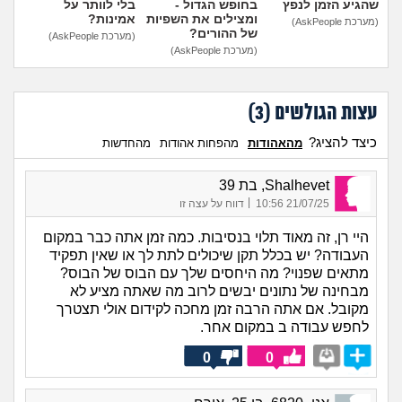
שהגיע הזמן לנפץ
בחופש הגדול -
בלי לוותר על
ומצילים את השפיות
אמינות?
(מערכת AskPeople)
של ההורים?
(מערכת AskPeople)
(מערכת AskPeople)
עצות הגולשים (
3
)
כיצד להציג?
מהאהודות
מהפחות אהודות
מהחדשות
Shalhevet, בת 39
|
21/07/25 10:56
דווח על עצה זו
היי רן, זה מאוד תלוי בנסיבות. כמה זמן אתה כבר במקום
העבודה? יש בכלל תקן שיכולים לתת לך או שאין תפקיד
מתאים שפנוי? מה היחסים שלך עם הבוס של הבוס?
מבחינה של נתונים יבשים לרוב מה שאתה מציע לא
מקובל. אם אתה הרבה זמן מחכה לקידום אולי תצטרך
לחפש עבודה ב במקום אחר.
0
0