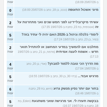
ב-20/07/26 16:09)
עצות
מיוני אשכול התעופה
(ככככ, בן 18, כתב ב-20/07/26 16:00)
0
עצות
עשיתי מיקרובליידינג לפני חמש שנים ואני מתחרטת על
2
זה
(אנונימית, בת 23, כתבה ב-19/07/26 17:35)
עצות
לימודי כלכלה וניהול ב-2026 האם יהיה לי עתיד בזה?
5
(כפיר, בן 23, כתב ב-19/07/26 17:24)
עצות
מתלבט אם להמשיך במדעי המחשב או להתחיל תואר
2
חדש – אשמח לעצה אמיתית
(מדמח, בן 21, כתב ב-19/07/26
עצות
17:13)
מה הדרך הכי טובה ללמוד למבחן?
(אודי, בן 20, כתב
4
ב-19/07/26 17:04)
עצות
מרגיש אבוד...
(בדוי 30, בן 30, כתב ב-19/07/26 16:55)
5
עצות
בחור עם יותר נסיון מנשק גרוע
(היוש, בת 29, כתבה
6
ב-19/07/26 16:46)
עצות
בבקשה תעזרו לי. אני מרגישה שאני משתגעת
(Eden, בת
5
18, כתבה ב-19/07/26 16:37)
עצות