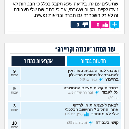
שתשלים עם זה, בידיעה שלא תקבל בכלל כי הבטחות לא
נועדו לקיים. מקווה שעזרתי, אם כי בתחושה שלי העבודה
זה לא רק השכר זה גם חברה ובריאות נפשית.
0
0
עוד ממדור "עבודה וקריירה"
חדשות במדור
אקראיות במדור
הפכתי למורה בבית ספר. איך
9
להתגבר על תחושת הכישלון
עצות
בחיים?
(גידי, בן 40)
בחרדות קשות מעצם המחשבה
9
על לעבוד
(בחורה של חופש,
עצות
בת 30)
לצאת לעצמאות או לרדוף
3
אחרי החלום? החישוב הכלכלי
עצות
שלי לא מסתדר
(ירין, בת 19)
קושי בעבודה
(נועה, בת 25)
10
עצות