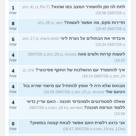
לתת לה זמן ולהשאיר המצב כמו שהוא?
(Flo-T, בן 41, כתב
1
ב-29/07/26 16:56)
עצות
תדירות סקס, מה אפשר לעשות?
(נשוי, בן 28, כתב
8
ב-29/07/26 16:45)
עצות
איבדתי את הבתולים על נערת ליווי
(סתם מישהו, בן 17, כתב
5
ב-29/07/26 16:34)
עצות
לעשות קרחת ולשים פאה
(אנונימי, בן 20, כתב ב-29/07/26
4
16:23)
עצות
איך להתמודד עם ההשלכות של התקף פסיכוטי?
(ג'וני, בן
4
24, כתב ב-29/07/26 16:14)
עצות
מבואס שלא היה לי אומץ להתחיל עם מישהי שהיא בול
4
הטעם שלי
(אנונימי, בן 25, כתב ב-29/07/26 16:05)
עצות
שאלה לסטודנטים ולמהנדסי תוכנה - האם עדיין כדאי
4
ללמוד הנדסת תוכנה?
(אסראא, בת 18, כתבה ב-29/07/26
עצות
15:56)
אני כרגע רלשית האם אפשר לצאת קצונה במשאן?
0
(טל11, בת 19, כתבה ב-26/07/26 16:47)
עצות