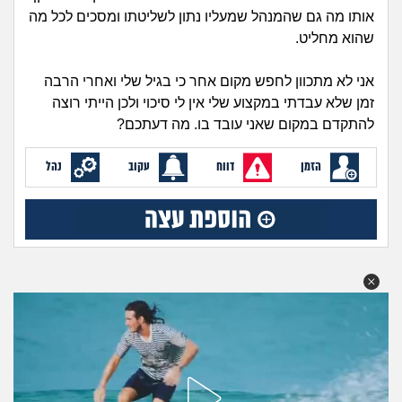
זוגיות
חיפוש שאלות
אותו מה גם שהמנהל שמעליו נתון לשליטתו ומסכים לכל מה
שהוא מחליט.
|
היריון ולידה
הרשמה
התחברות
אני לא מתכוון לחפש מקום אחר כי בגיל שלי ואחרי הרבה
הורות ומשפחה
זמן שלא עבדתי במקצוע שלי אין לי סיכוי ולכן הייתי רוצה
להתקדם במקום שאני עובד בו. מה דעתכם?
מתבגרים
הזמן
דווח
עקוב
נהל
מהבקו"ם... ועד מתי?!
לימודים וסטודנטים
עבודה וקריירה
חברים ואנשים
בית, שכנים ושותפים