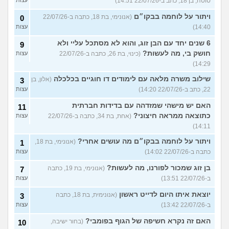
סוטה, בן 18, כתב ב-22/07/26 14:51)
עצות
ויתור על לוחמה בבקו״ם
(אנונימי, בת 18, כתבה ב-22/07/26
0
14:40)
עצות
6 שנים יחד עם הבן זוג, והוא לא מסתכל עליי ולא
9
חושק בי, מה לעשות?
(כינוי, בת 26, כתבה ב-22/07/26
עצות
14:29)
שילוב משרה מלאה עם לימודים דו חוגיים בכלכלה
(אלון, בן
3
22, כתב ב-22/07/26 14:20)
עצות
האם יש מישהי שמזדהה עם בדידות חברתית
11
כתוצאה ממראה חיצוני?
(אחת, בת 34, כתבה ב-22/07/26
עצות
14:11)
ויתור על לוחמה בבקו״ם מה עושים אחרי?
(אנונימי, בת 18,
1
כתבה ב-22/07/26 14:02)
עצות
בן זוג שמכור לפורנו, מה לעשות?
(אנונימי, בת 19, כתבה
7
ב-22/07/26 13:51)
עצות
יוצאת איתו היום לדייט ראשון
(אנונימית, בת 18, כתבה
3
ב-22/07/26 13:42)
עצות
האם זה נקרא חשיפה של הגוף בפומבי?
(בחור ישיבה,
10