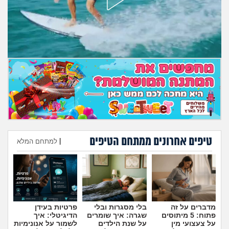
מה שעובר עליי
שומרים על הגוף
פיננסי וכלכלה
בין הסדינים
חיות מחמד
יוקר המחיה
טיפים אחרונים ממתחם הטיפים
|
למתחם המלא
הוספת טיפ
גאווה
מדברים על זה
בלי מסגרות ובלי
פרטיות בעידן
פתוח: 5 מיתוסים
שגרה: איך שומרים
הדיגיטלי: איך
על צעצועי מין
על שנת הילדים
לשמור על אנונימיות