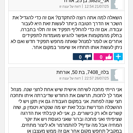
אני_6820, בן 25, אורח
|
21/07/25 12:54
דווח על עצה זו
השאלה למה אתה רוצה להתקדם? אם זה כדי להגדיל את
השכר אז הדרך הטובה ביותר לעשות זאת היא לעבור
עבודה. אם זה כדי להחליף תפקיד אז זה תלוי בחברה.
בחלק מהמקומות אפשר להגיש מועמדות לתפקידים
אחרים או לומר למנהל שאתה מחפש תפקיד חדש ואם לא
ניתן לעשות אותו תחתיו אז שיעזור במקום אחר.
0
0
בלה_7408, בת 50, אורחת
|
26/07/25 22:57
דווח על עצה זו
אני הייתי מחכה לשיחה אישית שיש אחת לחצי שנה. מנהל
אמר לך לחכות, תרשום את החודש שדיברתה איתו ותחכה
חצי שנה לפחות. אני במקום העבודה גם אין תקן ויש לי
ההשכלה הנדרשת ובכל זאת יש מה שנקרא ויטמין p, שזה
קשרים ולא רק כישורים. כן, אני לא קיבלתי את הדרגה
שציפיתי ואני מחכה וברור שאני כועסת ויש את יוקר
המחיה אבל מה עדיף? להתמרמר ולא ליצור מתחים.
במקביל תחפש מקום אחר אם זה ממש מעצבן או