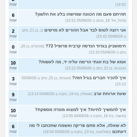
איך מוצאים עבודה בעיר שלי?
5
16:02)
עצות
(אסי, בן 38)
עצות
תהיתם פעם מה הכוונה שמישהו בלע את הלשון?
6
האם כדאי עגלות באמריקה/
3
(מיכל, גיל: 18, נכתב ב-05/08/26 15:51)
עצות
קוסמטיקה?
(אנגל, בת 22)
עצות
אני רוצה לטוס לבד אבל ההורים לא מרשים
(כ, בן 21, כתב
2
מסיימת תואר במדמח ולא
3
יודעת לאן להמשיך מפה
(נועם,
עצות
ב-05/08/26 15:42)
עצות
בת 23)
חימושניק בגדוד הנדסה קרבית פרופיל 72?
(מוהנדס, בן 20,
0
שאלות על המקצוע של הנהלת
5
כתב ב-05/08/26 15:33)
עצות
חשבונות
(מישהי, בת 30)
עצות
אמא של בת זוגתי הרימה עליה יד, מה לעשות?
10
איך לשפר את הנושא
4
התעסוקתי?
(אנונימית, בת 27)
עצות
(אנונימי, בן 22, כתב ב-05/08/26 15:22)
עצות
איך להבין מה הכיוון שלי?
איך להכיר חברים בגיל הזה?
4
(אנונימי, בן 25, כתב ב-05/08/26
3
(אנונימית, בת 21)
עצות
15:13)
עצות
עוד שאלות חדשות במדור
שעת ארוחת ערב
(שואלת, בת 19, כתבה ב-04/08/26 13:14)
9
עצות
איך להמשיך לחיות? איך למצוא מטרה מספקת?
10
(מישהי, בת 16, כתבה ב-04/08/26 13:05)
עצות
לא שאלה, אלא סתם פריקה ואשמח שתכתבו לי מה
6
דעתכם
(נפוליטנה, בת 23, כתבה ב-03/08/26 18:04)
עצות