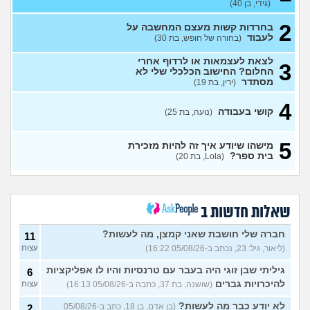
תורים בבלינסון. כדאי?
(גידי, בן 40)
(דוי, בת
עצות
23)
2
בחרדות קשות מעצם המחשבה על
מכינה טכנולוגית להנדסאים
0
לעבוד
(בחורה של חופש, בת 30)
(מילואים, בן 27)
עצות
לצאת לעצמאות או לרדוף אחרי
3
עבודה בתור מוקדנית לזימון
1
החלום? החישוב הכלכלי שלי לא
תורים בבלינסון, כדאי?
(דוי, בת
עצות
מסתדר
(ירין, בת 19)
22)
בת 26 מרגישה אבודה
4
(לי, בת
4
קושי בעבודה
(נועה, בת 25)
26)
עצות
קריירה בנקאית המלצות?
3
5
מישהו שיודע איך זה להיות מזכירת
(מתעניינת, בת 25)
עצות
בית ספר?
(Lola, בת 20)
מחפשת המלצה על תוכנה
3
למרפאה או מערכת מומלצת
עצות
לרופאים. מה הכי טוב היום?
(מרפאת ט.ט, בת 40)
שאלות חדשות ב
במה לעבוד?
(אנונימי, בן 17)
3
עצות
חברה שלי חושבת שאני קמצן, מה לעשות?
11
(ליאור, גיל: 23, נכתב ב-05/08/26 16:22)
עצות
שחוק עד דמעות מעבודה
3
זמנית: האם לחתום אבטלה
עצות
גיליתי שבן זוגי היה בעבר עם טרנסיות והיו לו אפליקציות
6
ולהשקיע בהייטק או למצוא
עבודה אחרת?
להיכרויות גברים
(שושנה, בת 37, כתבה ב-05/08/26 16:13)
עצות
(סטודנט, בן 22)
לא יודע כבר מה לעשות?
(בן אדם, בן 18, כתב ב-05/08/26
2