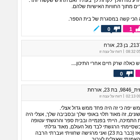
ודע מה הולך לקרות לך בעתיד ואם תרגיש שקשה יותר.
ם מתוך החוויות האישיות שלהם.
ה הכי קשה במסגרת של בית הספר.
0
1
|
05/
דווח על עצה זו
 כאלה שרק חיים אחרי התיכון....
0
ת 23, אורחת
|
09/
דווח על עצה זו
ש יפה כי זה היה פחד ממש גדול אצלי.
שונים, זה מאוד תלוי באופי שלך ובסביבה שלך, אצלי היה
התמיכה, הייתי בפנמייה ובבית ספר והרגשתי עטופה
כשסיימתי הרגשתי לבד מול העולם, מאוד גדלתי
והתבגרתי מאז (כבר בת 23) ואני מרגישה שחוויתי ועברתי הרבה
אמנתי שאצליח לעבור.