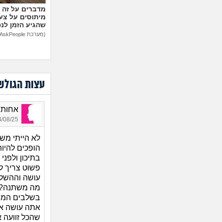
מיתוסים על צעצ
שהגיע הזמן לנ
(מערכת AskPeople)
עצות הגולש
אחותופ
08/25 14:30
לא הייתי מש
הופכים להיות
בתיכון ולפני
פשוט צריך ל
עושה וההשלכ
מה משתנה?
בשלבים המוק
אתה עושה את
שהכל זוועה 