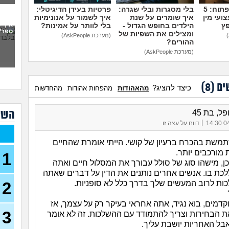
(אנונימ
מדברים על זה פתוח: 5
בלי מסגרות ובלי שגרה:
פרטיות בעידן הדיגיטלי:
ועי מין
איך שומרים על שנת
איך לשמור על אנונימיות
אם א
איך 
פץ
הילדים בחופש הגדול -
בלי לוותר על אמינות?
עלי
ספר?
ומצילים את השפיות של
יכול
(מערכת AskPeople)
ההורים?
(מערכת AskPeople)
ואני
(אליאנ
מה 
ים (
8
)
(בדוי, 
כיצד להציג?
מהאהודות
מהפחות אהודות
מהחדשות
אין 
לא מ
השא
ל, בת 45
|
04/
דווח על עצה זו
בקר
17)
תמשת בהכרח ברעיון של קושי. הייתי אומרת שהחיים
 מורכבים יותר.
נשא
1
 כן, מישהו סוג של סולל עבורך את המסלול חיים ואתה
לכת בו. אנשים אחרים נותנים את הדין על דברים שאתה
רוצה
2
ות לרוב המעשים שלך בדרך כלל לא סופניות.
היפי
אני 
דמים, בוא נגיד, אתה אחראי בעיקר רק על עצמך, אז
להפ
3
 הבחירות וצריך להתמודד עם ההשלכות. זה לא אומר
(מבולבלת
אבל האחריות יושבת עליך.