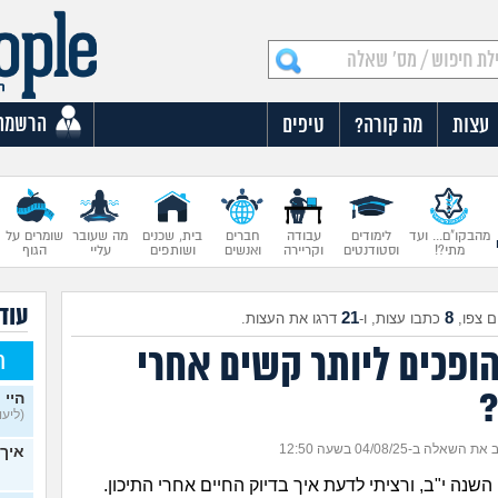
הרשמה
עצות
מה קורה?
טיפים
מהבקו"ם... ועד
לימודים
עבודה
חברים
בית, שכנים
מה שעובר
שומרים על
מתי?!
וסטודנטים
וקריירה
ואנשים
ושותפים
עליי
הגוף
עוד
21
8
 צפו,
כתבו עצות, ו-
דרגו את העצות.
הופכים ליותר קשים אחרי
ח
?
היי 
(ליעוז,
 השאלה ב-04/08/25 בשעה 12:50
איך 
השנה י"ב, ורציתי לדעת איך בדיוק החיים אחרי התיכון.