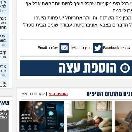
איך 
 בכל מיני מקומות שהכל הופך להיות יותר קשה אבל אף
להעל
ו לי למה.
בת 14)
 מבין מה משתנה, זה יותר אחריות? יש פחות מישהו
בשא
 הדברים בצבא, אוניברסיטה, עבודה שונים מבית ספר?
ההור
יש ל
לשנה
(אנונ
שתף ב-Facebook
צייץ ב-twitter
שלח ב-Email
קיבל
צריכ
מרגי
חיבו
(אנוני
עדיף
לנס
(אנוני
נים ממתחם הטיפים
הוספת טיפ
|
למתחם המלא
האם
שאלו
(nono, בת 15)
האם 
איך 
צריכ
צאצא
להיו
אני 
לעשו