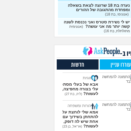
 שרוצה להיות חילוני איך
7
 להורים?
(אהרן, בן 16)
נערה בת 18 שרוצה לצאת בשאלה
עצות
ומפחדת מהתגובה של ההורים
(אנונימי, בת 18)
יקה בגרות ומגן
(אנןנימי,
5
עצות
יש לי נשירת סטרס ואני נכנסת לשנה
קשה יותר מה אני עושה?
(אנונימית
בטת לגבי שנה הבאה
5
מתולתלת, בת 16)
עצות
 ילדות שאני לא מצליח
4
וא
(יונתן, בן 18)
עצות
ו ב-
נינו מתח אבל אני לא
6
יחה להבין מה לעשות?
עצות
עוררו עניין
חדשות
(לחוצה, בת 16)
תי לעצמי או שהצלתי את
4
זוגיות
ד שלי?
(כפיר, בן 14)
עצות
אבא של בעלי מסתכל
עלי בצורה מחפיצה, מה
עוד שאלות חדשות במדור
לעשות?
(ליה, בת 27)
הורות ומשפחה
אמא שלי לוחצת עליי
להתחתן בשידוך עם כל
אחת שיש לה דופק, מה
לעשות?
(אריאל, בן 23)