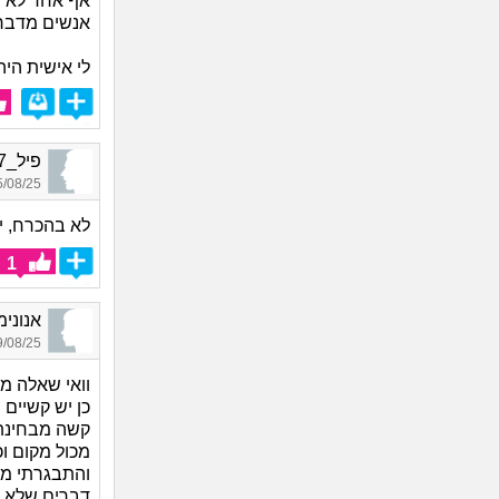
אף אחד לא י
אנשים מדברי
לי אישית הי
פיל_2137, בן 23, אורח
08/25 08:32
לא בהכרח, יש
1
אנונימית_9846, ב
08/25 02:13
וואי שאלה ממ
כן יש קשיים 
קשה מבחינת 
מכול מקום ו
דברים שלא ה