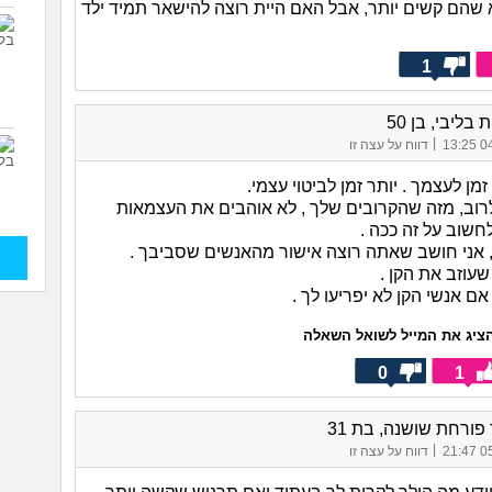
שהם קשים יותר, אבל האם היית רוצה להישאר תמיד ילד
1
בליבי, בן 50
|
04/
דווח על עצה זו
זמן לעצמך . יותר זמן לביטוי עצמי.
לרוב, מזה שהקרובים שלך , לא אוהבים את העצמאות
שוב על זה ככה .
 אני חושב שאתה רוצה אישור מהאנשים שסביבך .
שעוזב את הקן .
 אנשי הקן לא יפריעו לך .
ציג את המייל לשואל השאלה
0
1
ורחת שושנה, בת 31
|
05/
דווח על עצה זו