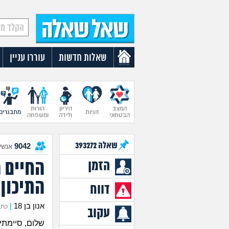
שאלות חדשות
עוררו עניין
המצב
היריון
הורות
זוגיות
מתבגרים
הבטחוני
ולידה
ומשפחה
שאלה
393272
9042
אנשים
החיים 
הזמן
התיכון
דווח
אנון בן 18
|
כתב את
עקוב
שלום, סיימתי 