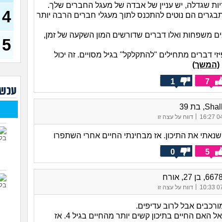
חרדי
ות שגדלה, יש עניין של אבדה של מעגל החברים שלך.
לומר
4
גרים הם נוטים להתכנס לתוך מעגלי חברים הרבה יותר
מתמט
בת 17)
ם משפחות ואלו דברים שדורשים המון השקעה של זמן,
5
מתל
י דברים מתחילים "להתקלקל" בגיל מסויים. זה יכול
(Girl, בת 17)
(המשך)
סדרת
למצ
1
7
עכשי
יש ב
מצל
, בת 39
|
04/
דווח על עצה זו
הברז
הכבו
נאתי את התיכון. אז מבחינתי החיים אחרי השתפרו
0
5
|
07/
דווח על עצה זו
ורכבים אבל לרוב עדיפים.
זה כמו שתשאל האם החיים בתיכון קשים יותר מהחיים בגיל 4. אז