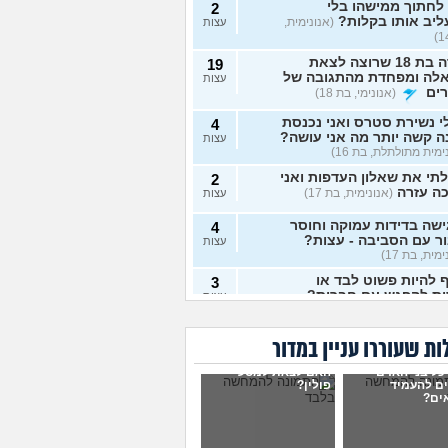
לחתוך ממישהו בלי
2
יב אותו בקלות?
(אנונימית,
עצות
נערה בת 18 שרוצה לצאת
19
לה ומפחדת מהתגובה של
עצות
ים
(אנונימי, בת 18)
י נשירת סטרס ואני נכנסת
4
 קשה יותר מה אני עושה?
עצות
ימית מתולתלת, בת 16)
תי את שאלון העדפות ואני
2
ה עזרה
(אנונימית, בת 17)
עצות
שה בדידות עמוקה וחוסר
4
ר עם הסביבה - עצות?
עצות
מית, בת 17)
 להיות פשוט לבד או
3
ות להפגש עם חברות?
עצות
מית, בת 17)
 לפרוש מהכינור?
7
ת שעוררו עניין במדור
עצות
כל בני האדם
האם לצאת למסע
לומר להורים שאני רוצה
9
ים להעמיד
פולין?
ים?
ת חילוני?
(אהרן, בן 17)
עצות
מתבייש ולא יודע מה
3
ת בקיץ בים או בריכה
עצות