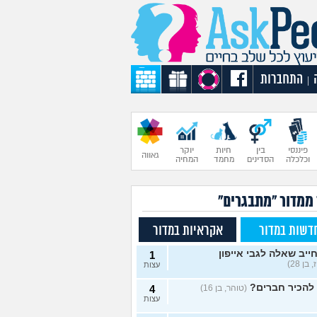
התחברות
|
פיננסי
בין
חיות
יוקר
גאווה
וכלכלה
הסדינים
מחמד
המחיה
 ממדור "מתבגרים"
דשות במדור
אקראיות במדור
חייב שאלה לגבי אייפון
1
 בן 28)
עצות
להכיר חברים?
(טוהר, בן 16)
4
עצות