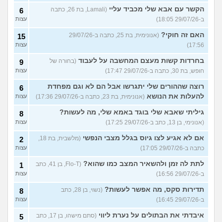
הקשר עם אבא שלי מכביד עליי
(Lamali, בת 26, כתבה
6
ב-29/07/26 18:05)
עצות
האם זה חוקי?
(אנונימית, בת 25, כתבה ב-29/07/26
15
17:56)
עצות
בחרדות קשות מעצם המחשבה על לעבוד
(בחורה של
9
חופש, בת 30, כתבה ב-29/07/26 17:47)
עצות
רוצה שההורים שלי יתגרשו אבל הם לא וגם מפחדת
6
להעלות את הנושא
(אנונימית, בת 23, כתבה ב-29/07/26 17:36)
עצות
גיליתי שאבא שלי בוגד באמא שלי, מה לעשות?
8
(אנונימי, בן 13, כתב ב-29/07/26 17:25)
עצות
אם לא אגיע לצו גיוס בגלל מצבי הנפשי
(מלשבית, בת 18,
2
כתבה ב-29/07/26 17:05)
עצות
לתת לה זמן ולהשאיר המצב כמו שהוא?
(Flo-T, בן 41, כתב
1
ב-29/07/26 16:56)
עצות
תדירות סקס, מה אפשר לעשות?
(נשוי, בן 28, כתב
8
ב-29/07/26 16:45)
עצות
איבדתי את הבתולים על נערת ליווי
(סתם מישהו, בן 17, כתב
5