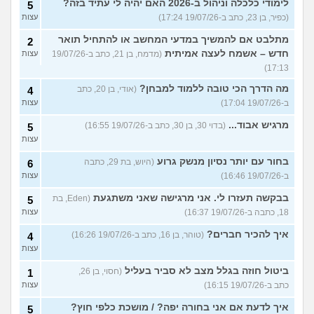
לימודי כלכלה וניהול ב-2026 האם יהיה לי עתיד בזה?
5
(כפיר, בן 23, כתב ב-19/07/26 17:24)
עצות
מתלבט אם להמשיך במדעי המחשב או להתחיל תואר
2
חדש – אשמח לעצה אמיתית
(מדמח, בן 21, כתב ב-19/07/26
עצות
17:13)
מה הדרך הכי טובה ללמוד למבחן?
(אודי, בן 20, כתב
4
ב-19/07/26 17:04)
עצות
מרגיש אבוד...
(בדוי 30, בן 30, כתב ב-19/07/26 16:55)
5
עצות
בחור עם יותר נסיון מנשק גרוע
(היוש, בת 29, כתבה
6
ב-19/07/26 16:46)
עצות
בבקשה תעזרו לי. אני מרגישה שאני משתגעת
(Eden, בת
5
18, כתבה ב-19/07/26 16:37)
עצות
איך להכיר חברים?
(טוהר, בן 16, כתב ב-19/07/26 16:26)
4
עצות
ביטול חוזה בגלל מצב לא סביר בעליל
(חסוי, בן 26,
1
כתב ב-19/07/26 16:15)
עצות
איך לדעת אם אני בחורה יפה? / מושכת כלפי חוץ?
5