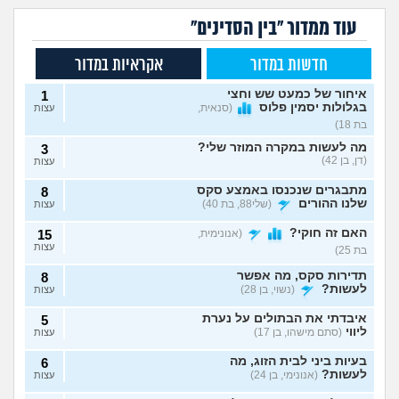
עוד ממדור "בין הסדינים"
חדשות במדור
אקראיות במדור
איחור של כמעט שש וחצי
1
בגלולות יסמין פלוס
(סנאית,
עצות
בת 18)
מה לעשות במקרה המוזר שלי?
3
(דן, בן 42)
עצות
מתבגרים שנכנסו באמצע סקס
8
שלנו ההורים
(שלי88, בת 40)
עצות
האם זה חוקי?
(אנונימית,
15
עצות
בת 25)
תדירות סקס, מה אפשר
8
לעשות?
(נשוי, בן 28)
עצות
איבדתי את הבתולים על נערת
5
ליווי
(סתם מישהו, בן 17)
עצות
בעיות ביני לבית הזוג, מה
6
לעשות?
(אנונימי, בן 24)
עצות