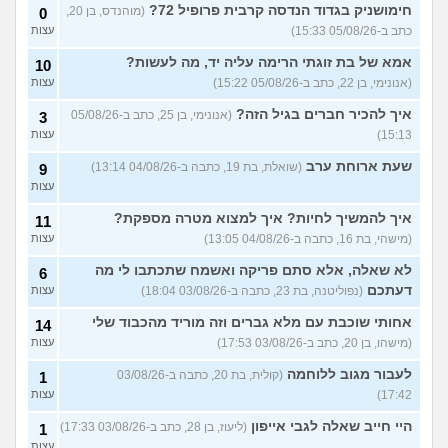
(מאטיטיהו, בן 37)
עצות
חימושניק בגדוד הנדסה קרבית פרופיל 72?
(מוהנדס, בן 20,
0
כתב ב-05/08/26 15:33)
עצות
למישהו יש עצה איך לדכא את
7
החשק המיני?
(יפה, בת 43)
עצות
אמא של בת זוגתי הרימה עליה יד, מה לעשות?
10
(אנונימי, בן 22, כתב ב-05/08/26 15:22)
עצות
עוד שאלות חדשות במדור
איך להכיר חברים בגיל הזה?
(אנונימי, בן 25, כתב ב-05/08/26
3
15:13)
עצות
שעת ארוחת ערב
(שואלת, בת 19, כתבה ב-04/08/26 13:14)
9
עצות
איך להמשיך לחיות? איך למצוא מטרה מספקת?
11
(מישהי, בת 16, כתבה ב-04/08/26 13:05)
עצות
לא שאלה, אלא סתם פריקה ואשמח שתכתבו לי מה
6
דעתכם
(נפוליטנה, בת 23, כתבה ב-03/08/26 18:04)
עצות
אחותי שוכבת עם מלא גברים וזה מוריד מהכבוד שלי
14
(מישהו, בן 20, כתב ב-03/08/26 17:53)
עצות
לעבור מגוב ללוחמה
(קולית, בת 20, כתבה ב-03/08/26
1
17:42)
עצות
היי חייב שאלה לגבי אייפון
(ליעוז, בן 28, כתב ב-03/08/26 17:33)
1
עצות