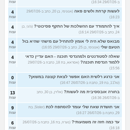
ב-29/07/26 16:34)
עצות
לעשות קרחת ולשים פאה
(אנונימי, בן 20, כתב ב-29/07/26
4
16:23)
עצות
איך להתמודד עם ההשלכות של התקף פסיכוטי?
(ג'וני, בן
4
24, כתב ב-29/07/26 16:14)
עצות
מבואס שלא היה לי אומץ להתחיל עם מישהי שהיא בול
4
הטעם שלי
(אנונימי, בן 25, כתב ב-29/07/26 16:05)
עצות
שאלה לסטודנטים ולמהנדסי תוכנה - האם עדיין כדאי
4
ללמוד הנדסת תוכנה?
(אסראא, בת 18, כתבה ב-29/07/26
עצות
15:56)
אני כרגע רלשית האם אפשר לצאת קצונה במשאן?
0
(טל11, בת 19, כתבה ב-26/07/26 16:47)
עצות
בחורה אובססיבית מה לעשות?
(אלירן, בן 30, כתב
13
ב-26/07/26 16:36)
עצות
אני חושדת שאח שלי עומד להסתפח לכת
(Sister, בת
9
29, כתבה ב-26/07/26 16:27)
עצות
עד כמה חזה זה משמעותי?
(נערה, בת 16, כתבה ב-26/07/26
6
16:18)
עצות