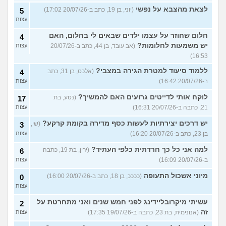
לצאת מהצבא על נפשי
(יוני, בן 19, כתב ב-20/07/26 17:02)
5
עצות
חלום שחוזר על עצמו ילדים שבאים לי בחלום, האם
4
יש משמעות לחלומות?
(אב עובד, בן 44, כתב ב-20/07/26
עצות
16:53)
ללמוד סיעוד למטרת הגירה במצבי?
(אלכס, בן 31, כתב
4
ב-20/07/26 16:42)
עצות
לוקח אותי לדייטים גרועים האם להמשיך?
(נטע, בת
17
21, כתבה ב-20/07/26 16:31)
עצות
יש דרכים יצירתיות לעשות כסף מדירה בקומת קרקע?
(שי,
3
בן 23, כתב ב-20/07/26 16:20)
עצות
למה אני כל כך חרדתית כלפי העתיד?
(ירין, בת 19, כתבה
6
ב-20/07/26 16:09)
עצות
מיוני אשכול התעופה
(ככככ, בן 18, כתב ב-20/07/26 16:00)
0
עצות
עשיתי מיקרובליידינג לפני חמש שנים ואני מתחרטת על
2
זה
(אנונימית, בת 23, כתבה ב-19/07/26 17:35)
עצות