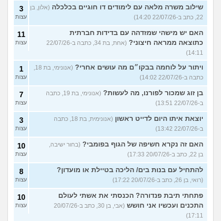
שילוב משרה מלאה עם לימודים דו חוגיים בכלכלה
(אלון, בן
3
22, כתב ב-22/07/26 14:20)
עצות
האם יש מישהי שמזדהה עם בדידות חברתית
11
כתוצאה ממראה חיצוני?
(אחת, בת 34, כתבה ב-22/07/26
עצות
14:11)
ויתור על לוחמה בבקו״ם מה עושים אחרי?
(אנונימי, בת 18,
1
כתבה ב-22/07/26 14:02)
עצות
בן זוג שמכור לפורנו, מה לעשות?
(אנונימי, בת 19, כתבה
7
ב-22/07/26 13:51)
עצות
יוצאת איתו היום לדייט ראשון
(אנונימית, בת 18, כתבה
3
ב-22/07/26 13:42)
עצות
האם זה נקרא חשיפה של הגוף בפומבי?
(בחור ישיבה,
10
בן 22, כתב ב-20/07/26 17:33)
עצות
להתחיל עם בנות בים/ הליכה בטיילת או מועדון?
8
(רואי, בן 26, כתב ב-20/07/26 17:22)
עצות
פתחתי תיבת פנדורה? הכנסתי את אשתי לעולם
10
התכנים ועכשיו אני חושש
(אבי, בן 30, כתב ב-20/07/26
עצות
17:11)