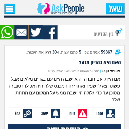
עמוד הבית
שאל שאלה
בין הסדינים
שאלות חדשות
30
5
59367
אנשים צפו,
כתבו עצות, ו-
דרגו את העצות.
שאלות שעוררו עניין
האם היא בהריון מזה?
עצות חדשות
אנונימי בן 18
|
כתב את השאלה ב-24/08/25 בשעה 18:27
אם הייתי עם חברה והיא ישבה היינו עם בגדים מלאים אבל
מה קורה כאן?
פשוט יצא לי שפיך ואחרי זה המכנס שלה היה אפילו רטוב זה
מסוכן עד כדי גלולה הי ישבה ממש על המקום עם התחת
מתחם הטיפים
שלה
הזמן
דווח
עקוב
נהל
מדורים