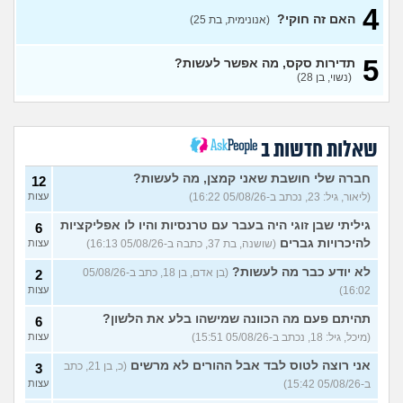
(בדוי, בת 15)
4
האם זה חוקי?
(אנונימית, בת 25)
בת 22 בתולה זה מוריד?
10
עצות
(Lora, בת 22)
5
תדירות סקס, מה אפשר לעשות?
מפנטז על חבר טוב שלי
(Pita, בן
4
(נשוי, בן 28)
28)
עצות
חרדי - נערות ליווי
(ישראל, בן
8
עצות
19)
שאלות חדשות ב
האם חוויתי תקיפה מינית?
14
עצות
חברה שלי חושבת שאני קמצן, מה לעשות?
(רוויטל, בת 24)
12
(ליאור, גיל: 23, נכתב ב-05/08/26 16:22)
עצות
בנות,אתן הייתן "מסדרות" את
5
אח שלכם במצב כזה?
עצות
גיליתי שבן זוגי היה בעבר עם טרנסיות והיו לו אפליקציות
6
(לוחם שקרוב ל'חרור, בן 21)
להיכרויות גברים
(שושנה, בת 37, כתבה ב-05/08/26 16:13)
עצות
מסאג׳יסט מעורער
4
לא יודע כבר מה לעשות?
(בן אדם, בן 18, כתב ב-05/08/26
2
עצות
(מסאג׳יסט מעורער, בן 26)
16:02)
עצות
אנחנו מקיימים יחסים עם
5
בגדים וזה לא מפריע לבעלי,
עצות
תהיתם פעם מה הכוונה שמישהו בלע את הלשון?
6
מה לעשות?
(דיאנה, בת 42)
(מיכל, גיל: 18, נכתב ב-05/08/26 15:51)
עצות
מחזור לאחר כמה שעות, זה
9
אני רוצה לטוס לבד אבל ההורים לא מרשים
בטוח?
(כ, בן 21, כתב
(שלומי, בן 21)
3
עצות
ב-05/08/26 15:42)
עצות
נשוי מפנטז על ליידיבויס
5