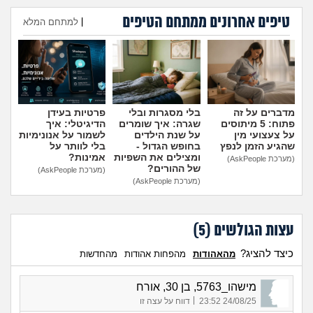
מה שעובר עליי
טיפים אחרונים ממתחם הטיפים
|
למתחם המלא
שומרים על הגוף
הוספת טיפ
פיננסי וכלכלה
מדברים על זה
בלי מסגרות ובלי
פרטיות בעידן
בין הסדינים
פתוח: 5 מיתוסים
שגרה: איך שומרים
הדיגיטלי: איך
על צעצועי מין
על שנת הילדים
לשמור על אנונימיות
שהגיע הזמן לנפץ
בחופש הגדול -
בלי לוותר על
חיות מחמד
ומצילים את השפיות
אמינות?
(מערכת AskPeople)
של ההורים?
(מערכת AskPeople)
(מערכת AskPeople)
יוקר המחיה
גאווה
עצות הגולשים (
5
)
כיצד להציג?
מהאהודות
מהפחות אהודות
מהחדשות
מישהו_5763, בן 30, אורח
|
24/08/25 23:52
דווח על עצה זו