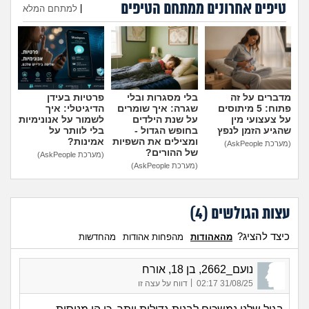
טיפים אחרונים ממתחם הטיפים
מה שעובר עליי
|
למתחם המלא
הוספת טיפ
שומרים על הגוף
פיננסי וכלכלה
מדברים על זה
בלי מסגרות ובלי
פרטיות בעידן
פתוח: 5 מיתוסים
שגרה: איך שומרים
הדיגיטלי: איך
בין הסדינים
על צעצועי מין
על שנת הילדים
לשמור על אנונימיות
שהגיע הזמן לנפץ
בחופש הגדול -
בלי לוותר על
ומצילים את השפיות
אמינות?
(מערכת AskPeople)
חיות מחמד
של ההורים?
(מערכת AskPeople)
(מערכת AskPeople)
יוקר המחיה
עצות הגולשים (
4
)
גאווה
כיצד להציג?
מהאהודות
מהפחות אהודות
מהחדשות
נועם_2662, בן 18, אורח
|
31/08/25 02:17
דווח על עצה זו