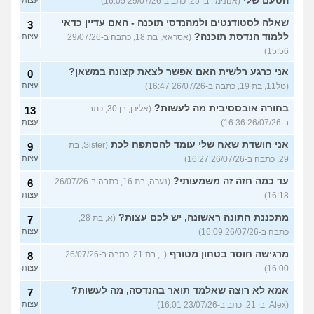
הטעם שלי
(אנונימי, בן 25, כתב ב-29/07/26 16:05)
שאלה לסטודנטים ולמהנדסי תוכנה - האם עדיין כדאי
3
ללמוד הנדסת תוכנה?
(אסראא, בת 18, כתבה ב-29/07/26
עצות
15:56)
אני כרגע רלשית האם אפשר לצאת קצונה במשאן?
0
(טל11, בת 19, כתבה ב-26/07/26 16:47)
עצות
בחורה אובססיבית מה לעשות?
(אלירן, בן 30, כתב
13
ב-26/07/26 16:36)
עצות
אני חושדת שאח שלי עומד להסתפח לכת
(Sister, בת
9
29, כתבה ב-26/07/26 16:27)
עצות
עד כמה חזה זה משמעותי?
(נערה, בת 16, כתבה ב-26/07/26
6
16:18)
עצות
מתכננת חתונה ראשונה, יש לכם עצות?
(א, בת 28,
7
כתבה ב-26/07/26 16:09)
עצות
מרגישה חוסר בטחון מטורף
(.., בת 21, כתבה ב-26/07/26
8
16:00)
עצות
אמא לא רוצה שאלמד תואר בהנדסה, מה לעשות?
7
(Alex, בן 21, כתב ב-23/07/26 16:01)
עצות