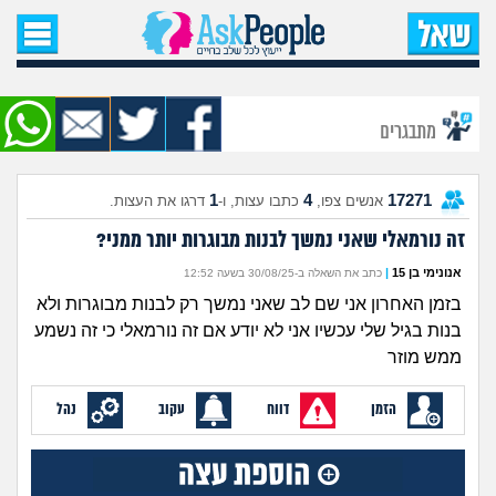
עמוד הבית
שאל שאלה
מתבגרים
שאלות חדשות
1
4
17271
אנשים צפו,
כתבו עצות, ו-
דרגו את העצות.
שאלות שעוררו עניין
זה נורמאלי שאני נמשך לבנות מבוגרות יותר ממני?
עצות חדשות
אנונימי בן 15
|
כתב את השאלה ב-30/08/25 בשעה 12:52
בזמן האחרון אני שם לב שאני נמשך רק לבנות מבוגרות ולא
מה קורה כאן?
בנות בגיל שלי עכשיו אני לא יודע אם זה נורמאלי כי זה נשמע
ממש מוזר
מתחם הטיפים
הזמן
דווח
עקוב
נהל
מדורים