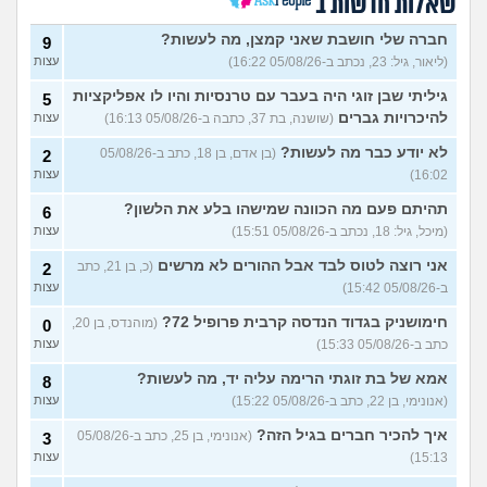
שאלות חדשות ב
חרדי שרוצה להיות חילוני איך
7
לומר להורים?
(אהרן, בן 16)
עצות
חברה שלי חושבת שאני קמצן, מה לעשות?
9
(ליאור, גיל: 23, נכתב ב-05/08/26 16:22)
עצות
מתמטיקה בגרות ומגן
(אנןנימי,
5
בת 17)
עצות
גיליתי שבן זוגי היה בעבר עם טרנסיות והיו לו אפליקציות
5
להיכרויות גברים
(שושנה, בת 37, כתבה ב-05/08/26 16:13)
עצות
מתלבטת לגבי שנה הבאה
5
עצות
(Girl, בת 17)
לא יודע כבר מה לעשות?
(בן אדם, בן 18, כתב ב-05/08/26
2
16:02)
עצות
סדרת ילדות שאני לא מצליח
4
למצוא
(יונתן, בן 18)
עצות
תהיתם פעם מה הכוונה שמישהו בלע את הלשון?
6
יש בנינו מתח אבל אני לא
6
(מיכל, גיל: 18, נכתב ב-05/08/26 15:51)
עצות
מצליחה להבין מה לעשות?
עצות
(לחוצה, בת 16)
אני רוצה לטוס לבד אבל ההורים לא מרשים
(כ, בן 21, כתב
2
ב-05/08/26 15:42)
עצות
הברזתי לעצמי או שהצלתי את
4
הכבוד שלי?
(כפיר, בן 14)
עצות
חימושניק בגדוד הנדסה קרבית פרופיל 72?
(מוהנדס, בן 20,
0
כתב ב-05/08/26 15:33)
עצות
עוד שאלות חדשות במדור
אמא של בת זוגתי הרימה עליה יד, מה לעשות?
8
(אנונימי, בן 22, כתב ב-05/08/26 15:22)
עצות
איך להכיר חברים בגיל הזה?
(אנונימי, בן 25, כתב ב-05/08/26
3
15:13)
עצות