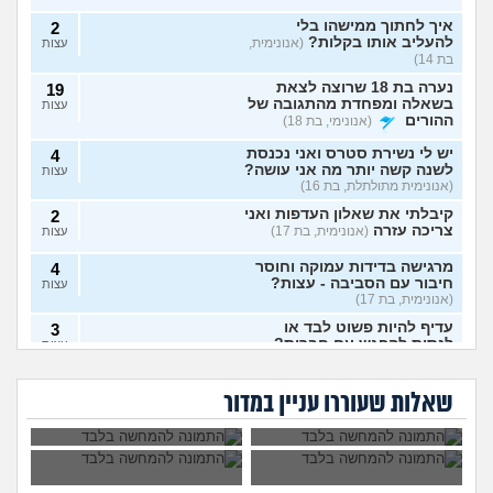
איך לחתוך ממישהו בלי
2
להעליב אותו בקלות?
(אנונימית,
עצות
בת 14)
נערה בת 18 שרוצה לצאת
19
בשאלה ומפחדת מהתגובה של
עצות
ההורים
(אנונימי, בת 18)
יש לי נשירת סטרס ואני נכנסת
4
לשנה קשה יותר מה אני עושה?
עצות
(אנונימית מתולתלת, בת 16)
קיבלתי את שאלון העדפות ואני
2
צריכה עזרה
(אנונימית, בת 17)
עצות
מרגישה בדידות עמוקה וחוסר
4
חיבור עם הסביבה - עצות?
עצות
(אנונימית, בת 17)
עדיף להיות פשוט לבד או
3
לנסות להפגש עם חברות?
עצות
האם כל בני האדם
האם לצאת למסע
(אנונימית, בת 17)
צריכים להעמיד
פולין?
איך לפרוש מהבית
אמר שמסובך יותר
צאצאים?
האם לפרוש מהכינור?
7
ספר?
אצלו לספר להורים כי
שאלות שעוררו עניין במדור
הם רואים ישר
עצות
(nono, בת 15)
לחתונה, זה לגיטימי או
לא?
איך לומר להורים שאני רוצה
9
להיות חילוני?
(אהרן, בן 17)
עצות