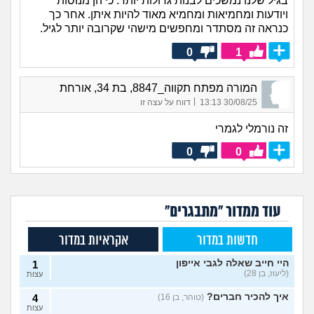
בגיל שלנו נמשכים לבנות גדולות יותר. כי הן מנוסות
ויודעות ומחמיאות ומחמיא מאוד להיות איתן. אחר כך
כנראה זה מסתדר ומחפשים מישהי שקרובה יותר לגיל.
0
1
המורה מפתח תקווה_8847, בת 34, אורחת
|
30/08/25 13:13
דווח על עצה זו
זה נורמלי לגמרי
0
0
עוד ממדור "מתבגרים"
חדשות במדור
אקראיות במדור
היי חייב שאלה לגבי אייפון
1
(ליעוז, בן 28)
עצות
איך להכיר חברים?
(טוהר, בן 16)
4
עצות