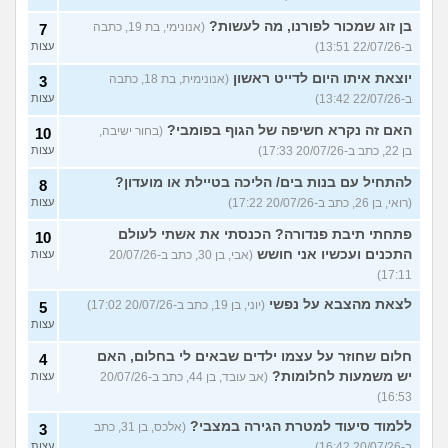
בן זוג שמכור לפורנו, מה לעשות?
(אנונימי, בת 19, כתבה
7
ב-22/07/26 13:51)
עצות
יוצאת איתו היום לדייט ראשון
(אנונימית, בת 18, כתבה
3
ב-22/07/26 13:42)
עצות
האם זה נקרא חשיפה של הגוף בפומבי?
(בחור ישיבה,
10
בן 22, כתב ב-20/07/26 17:33)
עצות
להתחיל עם בנות בים/ הליכה בטיילת או מועדון?
8
(רואי, בן 26, כתב ב-20/07/26 17:22)
עצות
פתחתי תיבת פנדורה? הכנסתי את אשתי לעולם
10
התכנים ועכשיו אני חושש
(אבי, בן 30, כתב ב-20/07/26
עצות
17:11)
לצאת מהצבא על נפשי
(יוני, בן 19, כתב ב-20/07/26 17:02)
5
עצות
חלום שחוזר על עצמו ילדים שבאים לי בחלום, האם
4
יש משמעות לחלומות?
(אב עובד, בן 44, כתב ב-20/07/26
עצות
16:53)
ללמוד סיעוד למטרת הגירה במצבי?
(אלכס, בן 31, כתב
3
ב-20/07/26 16:42)
עצות