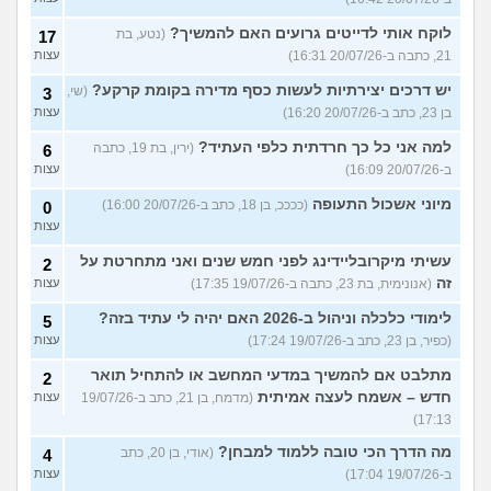
לוקח אותי לדייטים גרועים האם להמשיך?
(נטע, בת
17
21, כתבה ב-20/07/26 16:31)
עצות
יש דרכים יצירתיות לעשות כסף מדירה בקומת קרקע?
(שי,
3
בן 23, כתב ב-20/07/26 16:20)
עצות
למה אני כל כך חרדתית כלפי העתיד?
(ירין, בת 19, כתבה
6
ב-20/07/26 16:09)
עצות
מיוני אשכול התעופה
(ככככ, בן 18, כתב ב-20/07/26 16:00)
0
עצות
עשיתי מיקרובליידינג לפני חמש שנים ואני מתחרטת על
2
זה
(אנונימית, בת 23, כתבה ב-19/07/26 17:35)
עצות
לימודי כלכלה וניהול ב-2026 האם יהיה לי עתיד בזה?
5
(כפיר, בן 23, כתב ב-19/07/26 17:24)
עצות
מתלבט אם להמשיך במדעי המחשב או להתחיל תואר
2
חדש – אשמח לעצה אמיתית
(מדמח, בן 21, כתב ב-19/07/26
עצות
17:13)
מה הדרך הכי טובה ללמוד למבחן?
(אודי, בן 20, כתב
4
ב-19/07/26 17:04)
עצות