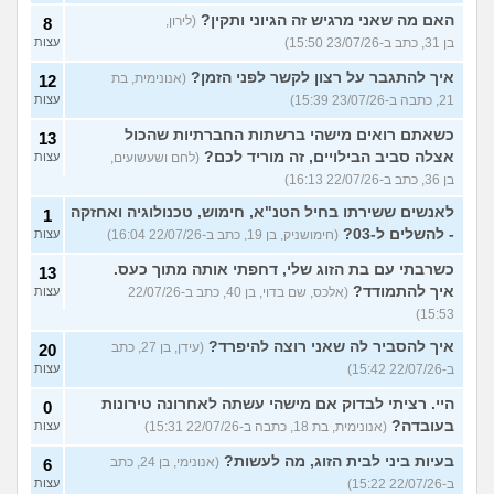
האם מה שאני מרגיש זה הגיוני ותקין?
(לירון,
8
בן 31, כתב ב-23/07/26 15:50)
עצות
איך להתגבר על רצון לקשר לפני הזמן?
(אנונימית, בת
12
21, כתבה ב-23/07/26 15:39)
עצות
כשאתם רואים מישהי ברשתות החברתיות שהכול
13
אצלה סביב הבילויים, זה מוריד לכם?
(לחם ושעשועים,
עצות
בן 36, כתב ב-22/07/26 16:13)
לאנשים ששירתו בחיל הטנ"א, חימוש, טכנולוגיה ואחזקה
1
- להשלים ל-03?
(חימושניק, בן 19, כתב ב-22/07/26 16:04)
עצות
כשרבתי עם בת הזוג שלי, דחפתי אותה מתוך כעס.
13
איך להתמודד?
(אלכס, שם בדוי, בן 40, כתב ב-22/07/26
עצות
15:53)
איך להסביר לה שאני רוצה להיפרד?
(עידן, בן 27, כתב
20
ב-22/07/26 15:42)
עצות
היי. רציתי לבדוק אם מישהי עשתה לאחרונה טירונות
0
בעובדה?
(אנונימית, בת 18, כתבה ב-22/07/26 15:31)
עצות
בעיות ביני לבית הזוג, מה לעשות?
(אנונימי, בן 24, כתב
6
ב-22/07/26 15:22)
עצות