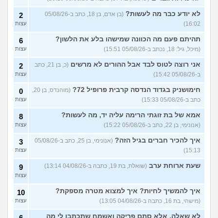
מסדר את ארון הילדות בבית
5
לא יודע כבר מה לעשות?
(בן אדם, בן 18, כתב ב-05/08/26
2
ההורים ומוצף בזכרונות. איך
עצות
16:02)
עצות
להתמודד?
(כבר גדול, בן 35)
איך מפסיקים לפחד מזה שהזמן
תהיתם פעם מה הכוונה שמישהו בלע את הלשון?
9
6
עובר?
(אליזבת, בת 24)
עצות
(מיכל, גיל: 18, נכתב ב-05/08/26 15:51)
עצות
עם מי אנשים מתייעצים כל
5
אני רוצה לטוס לבד אבל ההורים לא מרשים
(כ, בן 21, כתב
2
הזמן?
(פפרוני, בן 25)
עצות
ב-05/08/26 15:42)
עצות
מאבד את הרעב בחיים שלי
3
חימושניק בגדוד הנדסה קרבית פרופיל 72?
(מוהנדס, בן 20,
0
ורוצה לחזור לזה!
(זלדוס, בן 22)
עצות
כתב ב-05/08/26 15:33)
עצות
בודדה מאוד בלי חברים כבר 5
5
אמא של בת זוגתי הרימה עליה יד, מה לעשות?
שנים ולא יודעת איפה להכיר
8
עצות
(עדן, בת 23)
(אנונימי, בן 22, כתב ב-05/08/26 15:22)
עצות
עוד שאלות חדשות במדור
איך להכיר חברים בגיל הזה?
(אנונימי, בן 25, כתב ב-05/08/26
3
15:13)
עצות
שעת ארוחת ערב
(שואלת, בת 19, כתבה ב-04/08/26 13:14)
9
עצות
איך להמשיך לחיות? איך למצוא מטרה מספקת?
10
(מישהי, בת 16, כתבה ב-04/08/26 13:05)
עצות
לא שאלה, אלא סתם פריקה ואשמח שתכתבו לי מה
6