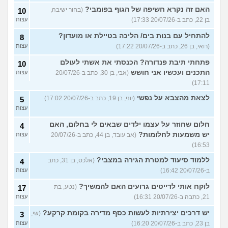
האם זה נקרא חשיפה של הגוף בפומבי?
(בחור ישיבה,
10
בן 22, כתב ב-20/07/26 17:33)
עצות
להתחיל עם בנות בים/ הליכה בטיילת או מועדון?
8
(רואי, בן 26, כתב ב-20/07/26 17:22)
עצות
פתחתי תיבת פנדורה? הכנסתי את אשתי לעולם
10
התכנים ועכשיו אני חושש
(אבי, בן 30, כתב ב-20/07/26
עצות
17:11)
לצאת מהצבא על נפשי
(יוני, בן 19, כתב ב-20/07/26 17:02)
5
עצות
חלום שחוזר על עצמו ילדים שבאים לי בחלום, האם
4
יש משמעות לחלומות?
(אב עובד, בן 44, כתב ב-20/07/26
עצות
16:53)
ללמוד סיעוד למטרת הגירה במצבי?
(אלכס, בן 31, כתב
4
ב-20/07/26 16:42)
עצות
לוקח אותי לדייטים גרועים האם להמשיך?
(נטע, בת
17
21, כתבה ב-20/07/26 16:31)
עצות
יש דרכים יצירתיות לעשות כסף מדירה בקומת קרקע?
(שי,
3
בן 23, כתב ב-20/07/26 16:20)
עצות