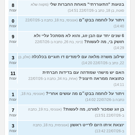
בטעות "התעוררתי" מאחת החברות שלי
(מקווה שלא
8
סוטה, בן 18, כתב ב-22/07/26 14:51)
עצות
ויתור על לוחמה בבקו״ם
(אנונימי, בת 18, כתבה ב-22/07/26
0
14:40)
עצות
6 שנים יחד עם הבן זוג, והוא לא מסתכל עליי ולא
9
חושק בי, מה לעשות?
(כינוי, בת 26, כתבה ב-22/07/26
עצות
14:29)
שילוב משרה מלאה עם לימודים דו חוגיים בכלכלה
(אלון, בן
3
22, כתב ב-22/07/26 14:20)
עצות
האם יש מישהי שמזדהה עם בדידות חברתית
11
כתוצאה ממראה חיצוני?
(אחת, בת 34, כתבה ב-22/07/26
עצות
14:11)
ויתור על לוחמה בבקו״ם מה עושים אחרי?
(אנונימי, בת 18,
1
כתבה ב-22/07/26 14:02)
עצות
בן זוג שמכור לפורנו, מה לעשות?
(אנונימי, בת 19, כתבה
7
ב-22/07/26 13:51)
עצות
יוצאת איתו היום לדייט ראשון
(אנונימית, בת 18, כתבה
3
ב-22/07/26 13:42)
עצות