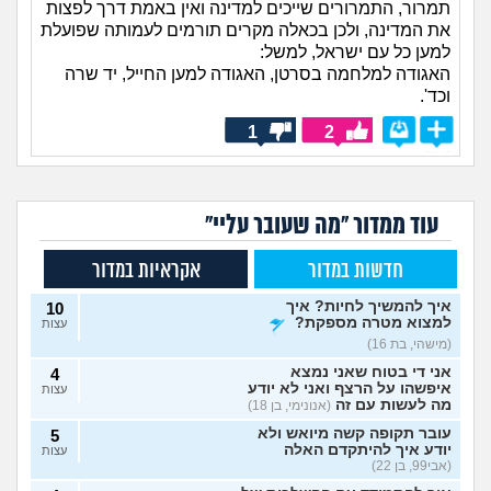
תמרור, התמרורים שייכים למדינה ואין באמת דרך לפצות
את המדינה, ולכן בכאלה מקרים תורמים לעמותה שפועלת
למען כל עם ישראל, למשל:
האגודה למלחמה בסרטן, האגודה למען החייל, יד שרה
וכד'.
1
2
עוד ממדור "מה שעובר עליי"
חדשות במדור
אקראיות במדור
איך להמשיך לחיות? איך
10
למצוא מטרה מספקת?
עצות
(מישהי, בת 16)
אני די בטוח שאני נמצא
4
איפשהו על הרצף ואני לא יודע
עצות
מה לעשות עם זה
(אנונימי, בן 18)
עובר תקופה קשה מיואש ולא
5
יודע איך להיתקדם האלה
עצות
(אבי99, בן 22)