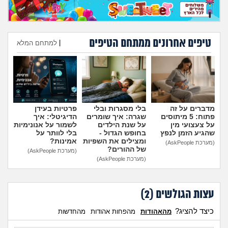
מה שעובר עליי
שומרים על הגוף
טיפים אחרונים ממתחם הטיפים
|
למתחם המלא
פיננסי וכלכלה
הוספת טיפ
בין הסדינים
חיות מחמד
מדברים על זה
בלי מסגרות ובלי
פרטיות בעידן
פתוח: 5 מיתוסים
שגרה: איך שומרים
הדיגיטלי: איך
על צעצועי מין
על שנת הילדים
לשמור על אנונימיות
שהגיע הזמן לנפץ
בחופש הגדול -
בלי לוותר על
יוקר המחיה
ומצילים את השפיות
אמינות?
(מערכת AskPeople)
של ההורים?
(מערכת AskPeople)
(מערכת AskPeople)
גאווה
עצות הגולשים (
2
)
כיצד להציג?
מהאהודות
מהפחות אהודות
מהחדשות