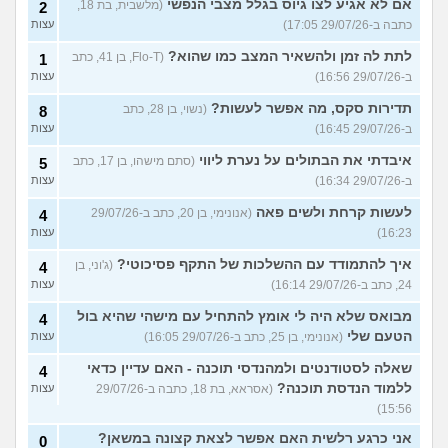
אם לא אגיע לצו גיוס בגלל מצבי הנפשי
(מלשבית, בת 18,
2
כתבה ב-29/07/26 17:05)
עצות
לתת לה זמן ולהשאיר המצב כמו שהוא?
(Flo-T, בן 41, כתב
1
ב-29/07/26 16:56)
עצות
תדירות סקס, מה אפשר לעשות?
(נשוי, בן 28, כתב
8
ב-29/07/26 16:45)
עצות
איבדתי את הבתולים על נערת ליווי
(סתם מישהו, בן 17, כתב
5
ב-29/07/26 16:34)
עצות
לעשות קרחת ולשים פאה
(אנונימי, בן 20, כתב ב-29/07/26
4
16:23)
עצות
איך להתמודד עם ההשלכות של התקף פסיכוטי?
(ג'וני, בן
4
24, כתב ב-29/07/26 16:14)
עצות
מבואס שלא היה לי אומץ להתחיל עם מישהי שהיא בול
4
הטעם שלי
(אנונימי, בן 25, כתב ב-29/07/26 16:05)
עצות
שאלה לסטודנטים ולמהנדסי תוכנה - האם עדיין כדאי
4
ללמוד הנדסת תוכנה?
(אסראא, בת 18, כתבה ב-29/07/26
עצות
15:56)
אני כרגע רלשית האם אפשר לצאת קצונה במשאן?
0