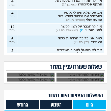
איך להתמודד עם ההשלכות של
4
התקף פסיכוטי?
(ג'וני, בן 24)
עצות
מבואס שלא היה לי אומץ
4
להתחיל עם מישהי שהיא בול
עצות
הטעם שלי
(אנונימי, בן 25)
איך להתגבר על רצון לקשר
12
לפני הזמן?
(אנונימית, בת 21)
עצות
למה אני כל כך חרדתית כלפי
6
העתיד?
(ירין, בת 19)
עצות
אני לא מסוגל לעבור משברים
2
מתמשכים בלי להתפרץ
עצות
הגיוני שפסיכיאטר
מה קורה אם עוברים
(Supervegeta, בן 29)
מתנהג ככה?
עם נר דלוק מול מראה
גיליתי שאני סובל מ
למי אפשר לפנות כדי
בלילה?
בעלי חסר רגשות באופן מדאיג
OCD, איך להתמודד
להפסיק מפגעי רעש
13
שאלות שעוררו עניין במדור
עם הדיכאון?
במדינת ישראל? אבל
(אנונימית, בת 33)
עצות
באמת?
מרגיש תקוע בחיים, איך
2
להתמודד?
(zak, בן 25)
עצות
מה עושים עם החיים עכשיו?
4
(אנוני, בת 18)
עצות
השאלות הנצפות ה
יום
במדור
איך לספר לבן זוג שלי על
5
תקיפה מינית?
(מבולבלת, בת 27)
עצות
היום
השבוע
החודש