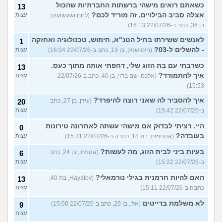
כשאתם רואים מישהי ברשתות החברתיות שהכול
13
אצלה סביב הבילויים, זה מוריד לכם?
(לחם ושעשועים,
עצות
בן 36, כתב ב-22/07/26 16:13)
לאנשים ששירתו בחיל הטנ"א, חימוש, טכנולוגיה ואחזקה
1
- להשלים ל-03?
(חימושניק, בן 19, כתב ב-22/07/26 16:04)
עצות
כשרבתי עם בת הזוג שלי, דחפתי אותה מתוך כעס.
13
איך להתמודד?
(אלכס, שם בדוי, בן 40, כתב ב-22/07/26
עצות
15:53)
איך להסביר לה שאני רוצה להיפרד?
(עידן, בן 27, כתב
20
ב-22/07/26 15:42)
עצות
היי. רציתי לבדוק אם מישהי עשתה לאחרונה טירונות
0
בעובדה?
(אנונימית, בת 18, כתבה ב-22/07/26 15:31)
עצות
בעיות ביני לבית הזוג, מה לעשות?
(אנונימי, בן 24, כתב
6
ב-22/07/26 15:22)
עצות
האם להיות חרמנית בגילי נורמאלי?
(Hayatov, בת 40,
13
כתבה ב-22/07/26 15:11)
עצות
לא משלמת בדייטים
(אלי, בן 29, כתב ב-22/07/26 15:00)
9
עצות