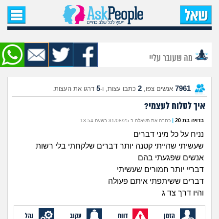
עמוד הבית
שאל שאלה
מה שעובר עליי
שאלות חדשות
5
2
7961
אנשים צפו,
כתבו עצות, ו-
דרגו את העצות.
שאלות שעוררו עניין
איך לסלוח לעצמי?
עצות חדשות
בדויה בת 20
|
כתבה את השאלה ב-31/08/25 בשעה 13:54
נניח על כל מיני דברים
מה קורה כאן?
שעשיתי שהייתי קטנה יותר דברים שלקחתי בלי רשות
אנשים שפגעתי בהם
מתחם הטיפים
דבריי יותר חמורים שעשיתי
דברים ששיתפתי איתם פעולה
והיו דרך צד ג
מדורים
הזמן
דווח
עקוב
נהל