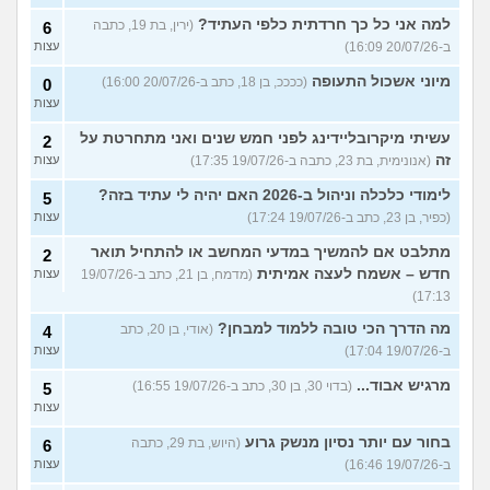
למה אני כל כך חרדתית כלפי העתיד?
(ירין, בת 19, כתבה
6
ב-20/07/26 16:09)
עצות
מיוני אשכול התעופה
(ככככ, בן 18, כתב ב-20/07/26 16:00)
0
עצות
עשיתי מיקרובליידינג לפני חמש שנים ואני מתחרטת על
2
זה
(אנונימית, בת 23, כתבה ב-19/07/26 17:35)
עצות
לימודי כלכלה וניהול ב-2026 האם יהיה לי עתיד בזה?
5
(כפיר, בן 23, כתב ב-19/07/26 17:24)
עצות
מתלבט אם להמשיך במדעי המחשב או להתחיל תואר
2
חדש – אשמח לעצה אמיתית
(מדמח, בן 21, כתב ב-19/07/26
עצות
17:13)
מה הדרך הכי טובה ללמוד למבחן?
(אודי, בן 20, כתב
4
ב-19/07/26 17:04)
עצות
מרגיש אבוד...
(בדוי 30, בן 30, כתב ב-19/07/26 16:55)
5
עצות
בחור עם יותר נסיון מנשק גרוע
(היוש, בת 29, כתבה
6
ב-19/07/26 16:46)
עצות