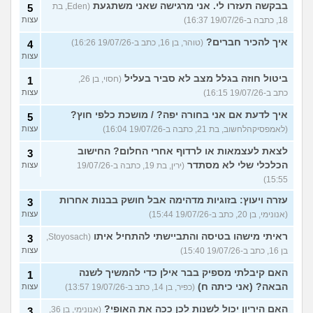
בבקשה תעזרו לי. אני מרגישה שאני משתגעת
(Eden, בת
5
18, כתבה ב-19/07/26 16:37)
עצות
איך להכיר חברים?
(טוהר, בן 16, כתב ב-19/07/26 16:26)
4
עצות
ביטול חוזה בגלל מצב לא סביר בעליל
(חסוי, בן 26,
1
כתב ב-19/07/26 16:15)
עצות
איך לדעת אם אני בחורה יפה? / מושכת כלפי חוץ?
5
(לאמפסיקהלחשוב, בת 21, כתבה ב-19/07/26 16:04)
עצות
לצאת לעצמאות או לרדוף אחרי החלום? החישוב
3
הכלכלי שלי לא מסתדר
(ירין, בת 19, כתבה ב-19/07/26
עצות
15:55)
עזרה ויעוץ: בזוגיות מדהימה אבל חושק בבנות אחרות
3
(אנונימי, בן 20, כתב ב-19/07/26 15:44)
עצות
ראיתי מישהו בטיסה והתביישתי להתחיל איתו
(Stoyosach,
3
בן 16, כתב ב-19/07/26 15:40)
עצות
האם קיבלתי מספיק בבר אילן כדי להמשיך לשנה
1
הבאה? (אני כיתה ח)
(כפיר, בן 14, כתב ב-19/07/26 13:57)
עצות
האם היריון יכול לשנות לכן ככה את האופי?
(אנונימי, בן 36,
3