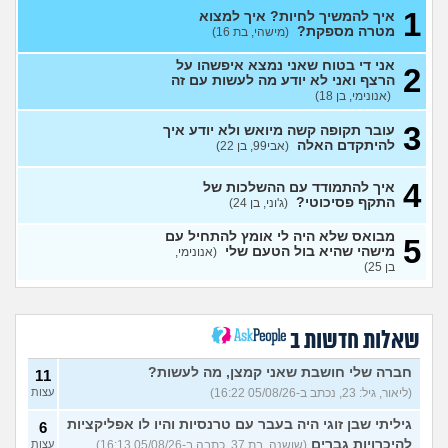
אני כבר לא נער. והזמן טס
2
1
למה אני לא מקבל את זה שאני
איך להמשיך לחיות? איך למצוא
עצות
כבר לא ילד יותר?
מטרה מספקת?
(היו זמנים
(מישהי, בת 16)
בהוליווד, בן 27)
אני די בטוח שאני נמצא איפשהו על
2
חושב להתאשפז *שוב* מרצון,
7
הרצף ואני לא יודע מה לעשות עם זה
או לשכב באמצע הרחוב
עצות
(אנונימי, בן 18)
(asdasd, בן 30)
3
עובר תקופה קשה מיואש ולא יודע איך
מה לדעתכם אני צריך לעשות?
8
להיתקדם האלה
(אבי99, בן 22)
אני באמת שונא לקום כל יום
עצות
לעבוד
(אזרח, בן 20)
4
איך להתמודד עם ההשלכות של
נקלעתי לעימות פיזי
(דורון,
9
התקף פסיכוטי?
(ג'וני, בן 24)
עצות
בן 41)
מבואס שלא היה לי אומץ להתחיל עם
5
נזכר במעשים מביכים מתקופה
6
מישהי שהיא בול הטעם שלי
(אנונימי,
רעה
(אף_אחד, בן 29)
עצות
בן 25)
העבודה הפכה להיות אובססיה,
4
כאשר אני לא עובד או מרוויח
עצות
כסף יש מעלי שד אשמה
שאלות חדשות ב
(אנונימי, בן 25)
הרס עצמי בזוגיות
(ט אנונימית,
5
חברה שלי חושבת שאני קמצן, מה לעשות?
11
בת 23)
עצות
(ליאור, גיל: 23, נכתב ב-05/08/26 16:22)
עצות
עדיין מוצצת אצבע כהרגעה,
7
גיליתי שבן זוגי היה בעבר עם טרנסיות והיו לו אפליקציות
מה ניתן לעשות?
6
(נרקיס, בת
עצות
להיכרויות גברים
(שושנה, בת 37, כתבה ב-05/08/26 16:13)
עצות
30)