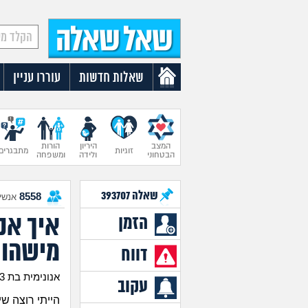
שאלות חדשות
עוררו עניין
המצב
היריון
הורות
זוגיות
מתבגרים
הבטחוני
ולידה
ומשפחה
שאלה
393707
8558
אנשים
איך אנ
הזמן
מישהו 
דווח
אנונימית בת 23
עקוב
הייתי רוצה שי