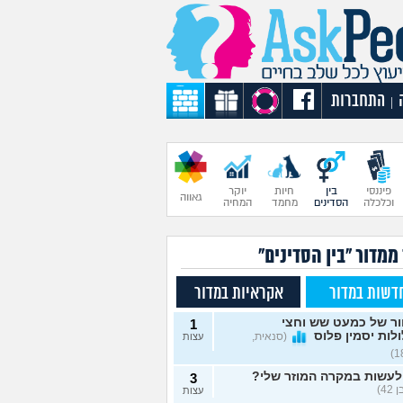
התחברות
|
פיננסי
בין
חיות
יוקר
גאווה
וכלכלה
הסדינים
מחמד
המחיה
ממדור "בין הסדינים"
דשות במדור
אקראיות במדור
ור של כמעט שש וחצי
1
לות יסמין פלוס
(סנאית,
עצות
לעשות במקרה המוזר שלי?
3
42)
עצות