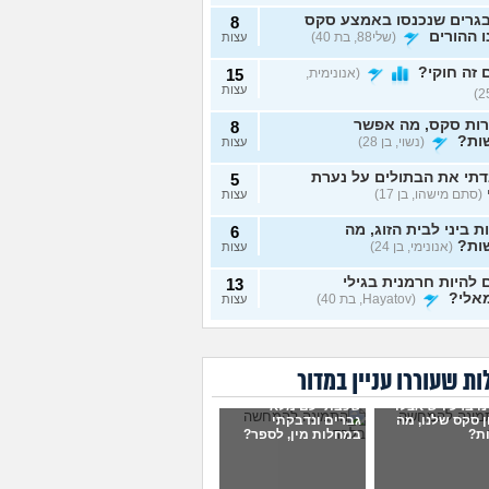
גרים שנכנסו באמצע סקס
8
 ההורים
(שלי88, בת 40)
עצות
זה חוקי?
(אנונימית,
15
עצות
רות סקס, מה אפשר
8
ות?
(נשוי, בן 28)
עצות
תי את הבתולים על נערת
5
(סתם מישהו, בן 17)
עצות
ת ביני לבית הזוג, מה
6
ות?
(אנונימי, בן 24)
עצות
להיות חרמנית בגילי
13
אלי?
(Hayatov, בת 40)
עצות
ות "התעוררתי" מאחת
8
רות שלי
(מקווה שלא
עצות
בן 18)
ת שעוררו עניין במדור
נים יחד עם הבן זוג, והוא
9
ו ברע ויש אצלו
שכבתי עם מלא
סתכל עליי ולא חושק בי,
עצות
 סקס שלנו, מה
גברים ונדבקתי
לעשות?
(כינוי, בת 26)
ת?
במחלות מין, לספר?
וג שמכור לפורנו, מה
7
ות?
(אנונימי, בת 19)
עצות