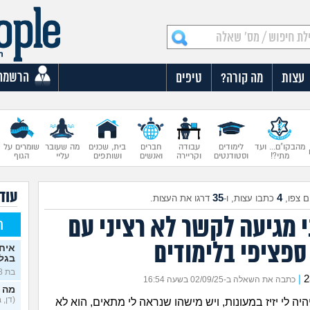
הרשמה
עצות
מה קורה?
טיפים
מהבקו"ם... ועד
לימודים
עבודה
חברים
בית, שכנים
מה שעובר
שומרים על
מתי?!
וסטודנטים
וקריירה
ואנשים
ושותפים
עליי
הגוף
עוד 
35
4
 צפו,
כתבו עצות, ו-
דרגו את העצות.
י מגיעה לקשר לא רציני עם
ח
ספציפי בלימודים
איח
בגלו
בת 18)
|
כתבה את השאלה ב-02/09/25 בשעה 16:54
מה 
(דן, בן 
היה לי יזיז במעונות, ויש מישהו שנראה לי מתאים, הוא לא