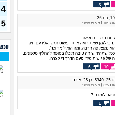
(רוויט
3
4
בנות
אח 
(לוחם
5
|
02/
דווח על עצה זו
מסא
(מסאג
אנחנ
ונות פרטיות מלאה.
בגדי
כי לזמן שאת רואה אותו, ופשוט תגשי אליו עם חיוך,
מה 
עכשי
א נמצא פה הרבה, ומה הוא לומד וכד'.
מחזו
ככל שתהיה שיחה טובה תוכלו בסופה להחליף טלפונים,
בטו
 של פגישות מידי פעם הדרך די קצרה.
נשוי
6
10
(מאטיט
למיש
החש
25, אורח
|
04/
דווח על עצה זו
ה את לומדת ?
1