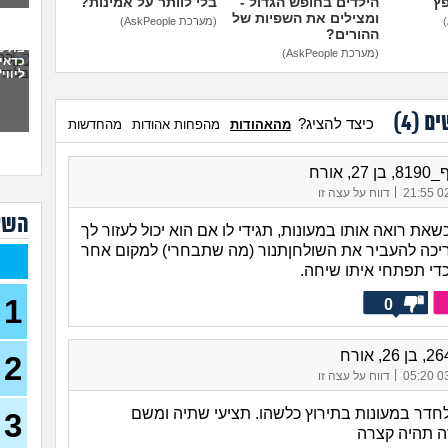
פץ
הילדים בחופש הגדול -
בלי לוותר על אמינות?
ומצילים את השפיות של
(מערכת AskPeople)
פתח
ההורים?
את 
(מערכת AskPeople)
ועכש
כדאי
ליווי
30)
מה א
לגב
ים (
4
)
כיצד להציג?
מהאהודות
מהפחות אהודות
מהחדשות
אפש
אבל 
2, אורח
|
02/
דווח על עצה זו
עשי
השא
עם ב
ת רואה אותו במעונות, תגידי לו אם הוא יכול לעזור לך
מתה
ריכה להעביר את השולחןתנור (מה שתבחרי) למקום אחר
כדי תפתחי איתו שיחה.
בת 22 בתולה זה מוריד?
1
0
(Lora, בת 22)
מפנט
28)
2
|
03/
דווח על עצה זו
חרדי
19)
 לחדר במעונות בתירוץ כלשהו. תציעי שתיה ומשם
3
ה תהיה קצרה
האם 