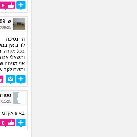
9
שי 1989, בת 36
09/25 18:04
היי נסיכה
לרוב אין במע
בכל מקרה, תח
ותשאלי אם הו
אני מניחה ש
ומשם לקביעה
סטודנט 25_5340, בן 
11/25 02:21
באיזו אקדמי
0