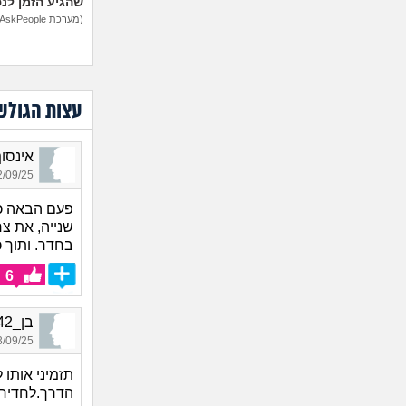
שהגיע הזמן לנ
(מערכת AskPeople)
עצות הגולש
אינסוף_8190, בן 7
09/25 21:55
פעם הבאה כשא
שנייה, את צ
בחדר. ותוך 
6
בן_2642, בן 26, אורח
09/25 05:20
תזמיני אותו
הדרך.לחדיר