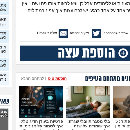
ונות או ללימודים אבל כן יוצא לראות אותו פה ושם... אין
מתב
שלנו
ר אחד על אחד כרגע. יש לכם עצות איך אני גורמת לזה
האם 
בת 25)
שתף ב-Facebook
צייץ ב-twitter
שלח ב-Email
תדי
לעש
איבד
ליווי
בעיו
לעש
האם 
נים ממתחם הטיפים
הוספת טיפ
|
למתחם המלא
נורמ
בטע
החב
סוטה, 
שאלו
6 ש
נפרדנ
לא מ
סרטון
מה 
לעשו
מדברים על זה פתוח: 5
בלי מסגרות ובלי שגרה:
פרטיות בעידן הדיגיטלי:
בן ז
ועי מין
איך שומרים על שנת
איך לשמור על אנונימיות
לעש