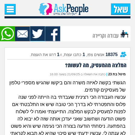
עמוד הבית
שאל שאלה
עבודה וקריירה
שאלות חדשות
1
1
18375
אנשים צפו,
כתבו עצות, ו-
דרגו את העצות.
שאלות שעוררו עניין
המלצה מהמעסיק, מה לעשות?
עצות חדשות
מיטל בת 23
|
כתבה את השאלה ב-21/09/25 בשעה 16:00
הגשתי בקשה לאיזה משרה והם ביקשו שהגיש מספרי טלפון
מה קורה כאן?
של מעסיקים קודמים.
עכשיו העבודה הכי רצינית שעבדתי בה הייתה לפני שנה
מתחם הטיפים
פלוס והתפטרתי לא בדרך הכי טובה שיש אז התלבטתי אם
לפנות למעסיק לבקש המלצה. התייעצתי ואמרו לי לשלוח
מדורים
פשוט הודעה ושחשוב שאני יעדכן אותה שזה לא יבוא לה
בהפתעה. ניסחתי הודעה בצורה הכי נעימה שיש והיא פשוט
לא ענתה לי. עכשיו ידעתי שיש סיכוי שהיא לא תבוא לקראתי