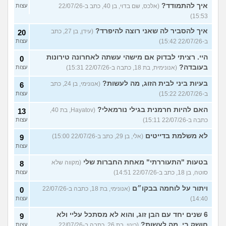
איך להתמודד?
(אלכס, שם בדוי, בן 40, כתב ב-22/07/26
עצות
15:53)
איך להסביר לה שאני רוצה להיפרד?
(עידן, בן 27, כתב
20
ב-22/07/26 15:42)
עצות
היי. רציתי לבדוק אם מישהי עשתה לאחרונה טירונות
0
בעובדה?
(אנונימית, בת 18, כתבה ב-22/07/26 15:31)
עצות
בעיות ביני לבית הזוג, מה לעשות?
(אנונימי, בן 24, כתב
6
ב-22/07/26 15:22)
עצות
האם להיות חרמנית בגילי נורמאלי?
(Hayatov, בת 40,
13
כתבה ב-22/07/26 15:11)
עצות
לא משלמת בדייטים
(אלי, בן 29, כתב ב-22/07/26 15:00)
9
עצות
בטעות "התעוררתי" מאחת החברות שלי
(מקווה שלא
8
סוטה, בן 18, כתב ב-22/07/26 14:51)
עצות
ויתור על לוחמה בבקו״ם
(אנונימי, בת 18, כתבה ב-22/07/26
0
14:40)
עצות
6 שנים יחד עם הבן זוג, והוא לא מסתכל עליי ולא
9
חושק בי, מה לעשות?
(כינוי, בת 26, כתבה ב-22/07/26
עצות