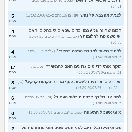
התכנים ועכשיו אני חושש
(אבי, בן 30, כתב ב-20/07/26
עצות
17:11)
לצאת מהצבא על נפשי
(יוני, בן 19, כתב ב-20/07/26 17:02)
5
עצות
חלום שחוזר על עצמו ילדים שבאים לי בחלום, האם
4
יש משמעות לחלומות?
(אב עובד, בן 44, כתב ב-20/07/26
עצות
16:53)
ללמוד סיעוד למטרת הגירה במצבי?
(אלכס, בן 31, כתב
4
ב-20/07/26 16:42)
עצות
לוקח אותי לדייטים גרועים האם להמשיך?
(נטע, בת
17
21, כתבה ב-20/07/26 16:31)
עצות
יש דרכים יצירתיות לעשות כסף מדירה בקומת קרקע?
(שי,
3
בן 23, כתב ב-20/07/26 16:20)
עצות
למה אני כל כך חרדתית כלפי העתיד?
(ירין, בת 19, כתבה
6
ב-20/07/26 16:09)
עצות
מיוני אשכול התעופה
(ככככ, בן 18, כתב ב-20/07/26 16:00)
0
עצות
עשיתי מיקרובליידינג לפני חמש שנים ואני מתחרטת על
2