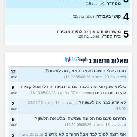
תורים בבלינסון, כדאי?
(דוי, בת
עצות
מסתדר
(ירין, בת 19)
22)
בת 26 מרגישה אבודה
4
(לי, בת
4
קושי בעבודה
(נועה, בת 25)
26)
עצות
קריירה בנקאית המלצות?
3
5
מישהו שיודע איך זה להיות מזכירת
(מתעניינת, בת 25)
עצות
בית ספר?
(Lola, בת 20)
מחפשת המלצה על תוכנה
3
למרפאה או מערכת מומלצת
עצות
לרופאים. מה הכי טוב היום?
(מרפאת ט.ט, בת 40)
שאלות חדשות ב
במה לעבוד?
(אנונימי, בן 17)
3
עצות
חברה שלי חושבת שאני קמצן, מה לעשות?
12
(ליאור, גיל: 23, נכתב ב-05/08/26 16:22)
עצות
שחוק עד דמעות מעבודה
3
זמנית: האם לחתום אבטלה
עצות
גיליתי שבן זוגי היה בעבר עם טרנסיות והיו לו אפליקציות
6
ולהשקיע בהייטק או למצוא
עבודה אחרת?
להיכרויות גברים
(שושנה, בת 37, כתבה ב-05/08/26 16:13)
עצות
(סטודנט, בן 22)
לא יודע כבר מה לעשות?
(בן אדם, בן 18, כתב ב-05/08/26
2
איך מוצאים עבודה בעיר שלי?
5
16:02)
עצות
(אסי, בן 38)
עצות
תהיתם פעם מה הכוונה שמישהו בלע את הלשון?
6
האם כדאי עגלות באמריקה/
3
(מיכל, גיל: 18, נכתב ב-05/08/26 15:51)
עצות
קוסמטיקה?
(אנגל, בת 22)
עצות
אני רוצה לטוס לבד אבל ההורים לא מרשים
(כ, בן 21, כתב
2
מסיימת תואר במדמח ולא
3