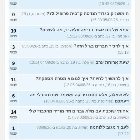
יודעת לאן להמשיך מפה
(נועם,
עצות
ב-05/08/26 15:42)
עצות
בת 23)
חימושניק בגדוד הנדסה קרבית פרופיל 72?
(מוהנדס, בן 20,
0
שאלות על המקצוע של הנהלת
5
כתב ב-05/08/26 15:33)
עצות
חשבונות
(מישהי, בת 30)
עצות
אמא של בת זוגתי הרימה עליה יד, מה לעשות?
10
איך לשפר את הנושא
4
התעסוקתי?
(אנונימית, בת 27)
עצות
(אנונימי, בן 22, כתב ב-05/08/26 15:22)
עצות
איך להבין מה הכיוון שלי?
איך להכיר חברים בגיל הזה?
4
(אנונימי, בן 25, כתב ב-05/08/26
3
(אנונימית, בת 21)
עצות
15:13)
עצות
עוד שאלות חדשות במדור
שעת ארוחת ערב
(שואלת, בת 19, כתבה ב-04/08/26 13:14)
9
עצות
איך להמשיך לחיות? איך למצוא מטרה מספקת?
11
(מישהי, בת 16, כתבה ב-04/08/26 13:05)
עצות
לא שאלה, אלא סתם פריקה ואשמח שתכתבו לי מה
6
דעתכם
(נפוליטנה, בת 23, כתבה ב-03/08/26 18:04)
עצות
אחותי שוכבת עם מלא גברים וזה מוריד מהכבוד שלי
14
(מישהו, בן 20, כתב ב-03/08/26 17:53)
עצות
לעבור מגוב ללוחמה
(קולית, בת 20, כתבה ב-03/08/26
1
17:42)
עצות