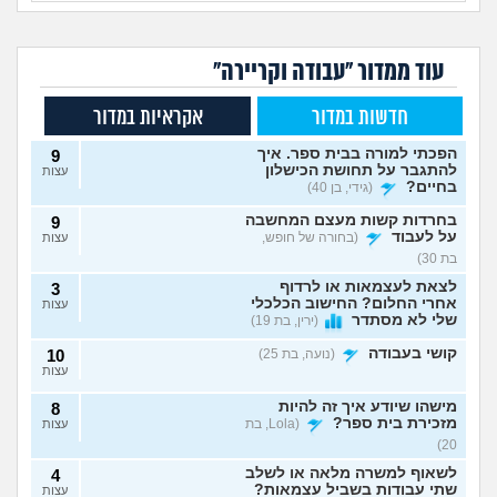
עוד ממדור "עבודה וקריירה"
חדשות במדור
אקראיות במדור
הפכתי למורה בבית ספר. איך
9
להתגבר על תחושת הכישלון
עצות
בחיים?
(גידי, בן 40)
בחרדות קשות מעצם המחשבה
9
על לעבוד
(בחורה של חופש,
עצות
בת 30)
לצאת לעצמאות או לרדוף
3
אחרי החלום? החישוב הכלכלי
עצות
שלי לא מסתדר
(ירין, בת 19)
קושי בעבודה
(נועה, בת 25)
10
עצות
מישהו שיודע איך זה להיות
8
מזכירת בית ספר?
(Lola, בת
עצות
20)
לשאוף למשרה מלאה או לשלב
4
שתי עבודות בשביל עצמאות?
עצות