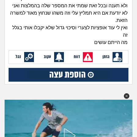
זוגיות
חיפוש שאלות
ולא תענה ובכל זאת שמתי את המספר שלה בהמלצות ואני
|
לא יודעת אם היא תמליץ עלי וזה משהו שנחוץ מאוד למשרה
היריון ולידה
הרשמה
התחברות
הזאת.
ואין לי עוד אופציות לצערי וסיכוי גדול שלא יקבלו אותי בגלל
הורות ומשפחה
זה
מה הייתם עושים
מתבגרים
הזמן
דווח
עקוב
נהל
מהבקו"ם... ועד מתי?!
לימודים וסטודנטים
עבודה וקריירה
חברים ואנשים
בית, שכנים ושותפים