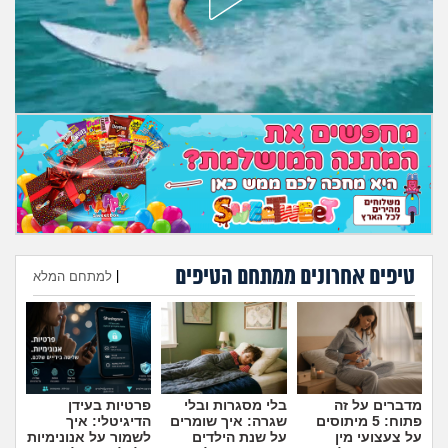
מה שעובר עליי
שומרים על הגוף
פיננסי וכלכלה
בין הסדינים
חיות מחמד
יוקר המחיה
טיפים אחרונים ממתחם הטיפים
|
למתחם המלא
הוספת טיפ
גאווה
מדברים על זה
בלי מסגרות ובלי
פרטיות בעידן
פתוח: 5 מיתוסים
שגרה: איך שומרים
הדיגיטלי: איך
על צעצועי מין
על שנת הילדים
לשמור על אנונימיות