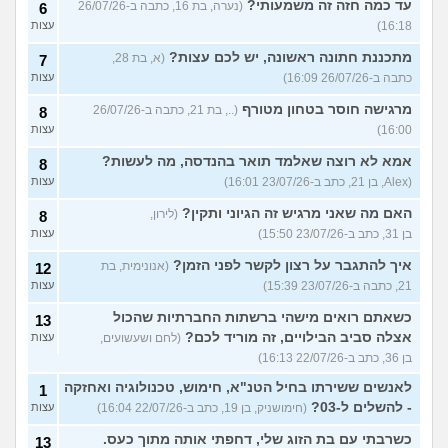
עד כמה חזה זה משמעותי?
(נערה, בת 16, כתבה ב-26/07/26
6
16:18)
עצות
מתכננת חתונה ראשונה, יש לכם עצות?
(א, בת 28,
7
כתבה ב-26/07/26 16:09)
עצות
מרגישה חוסר בטחון מטורף
(.., בת 21, כתבה ב-26/07/26
8
16:00)
עצות
אמא לא רוצה שאלמד תואר בהנדסה, מה לעשות?
8
(Alex, בן 21, כתב ב-23/07/26 16:01)
עצות
האם מה שאני מרגיש זה הגיוני ותקין?
(לירון,
8
בן 31, כתב ב-23/07/26 15:50)
עצות
איך להתגבר על רצון לקשר לפני הזמן?
(אנונימית, בת
12
21, כתבה ב-23/07/26 15:39)
עצות
כשאתם רואים מישהי ברשתות החברתיות שהכול
13
אצלה סביב הבילויים, זה מוריד לכם?
(לחם ושעשועים,
עצות
בן 36, כתב ב-22/07/26 16:13)
לאנשים ששירתו בחיל הטנ"א, חימוש, טכנולוגיה ואחזקה
1
- להשלים ל-03?
(חימושניק, בן 19, כתב ב-22/07/26 16:04)
עצות
כשרבתי עם בת הזוג שלי, דחפתי אותה מתוך כעס.
13