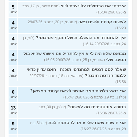
איבדתי את הבתולים על נערת ליווי
(סתם מישהו, בן 17, כתב
5
ב-29/07/26 16:34)
עצות
לעשות קרחת ולשים פאה
(אנונימי, בן 20, כתב ב-29/07/26
4
16:23)
עצות
איך להתמודד עם ההשלכות של התקף פסיכוטי?
(ג'וני, בן
4
24, כתב ב-29/07/26 16:14)
עצות
מבואס שלא היה לי אומץ להתחיל עם מישהי שהיא בול
4
הטעם שלי
(אנונימי, בן 25, כתב ב-29/07/26 16:05)
עצות
שאלה לסטודנטים ולמהנדסי תוכנה - האם עדיין כדאי
4
ללמוד הנדסת תוכנה?
(אסראא, בת 18, כתבה ב-29/07/26
עצות
15:56)
אני כרגע רלשית האם אפשר לצאת קצונה במשאן?
0
(טל11, בת 19, כתבה ב-26/07/26 16:47)
עצות
בחורה אובססיבית מה לעשות?
(אלירן, בן 30, כתב
13
ב-26/07/26 16:36)
עצות
אני חושדת שאח שלי עומד להסתפח לכת
(Sister, בת
9
29, כתבה ב-26/07/26 16:27)
עצות