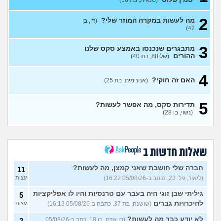
לגברים?
(ערן, בן 25)
עצות
2
אפשרי להימשך לבחורה יפה
11
מה לעשות במקרה המוזר שלי?
(דן, בן
אבל בלי גוף מושך?
עצות
42)
(נערה, בת 16)
3
מתבגרים שנכנסו באמצע סקס שלנו
עשיתי את זה בפעם הראשונה
14
ההורים
(שלי88, בת 40)
עם בן מהשכבה… ועכשיו אני
עצות
מתה מפחד שהוא יספר לכולם
(בדוי, בת 15)
4
האם זה חוקי?
(אנונימית, בת 25)
בת 22 בתולה זה מוריד?
10
עצות
(Lora, בת 22)
5
תדירות סקס, מה אפשר לעשות?
מפנטז על חבר טוב שלי
(Pita, בן
4
(נשוי, בן 28)
28)
עצות
חרדי - נערות ליווי
(ישראל, בן
8
עצות
19)
שאלות חדשות ב
האם חוויתי תקיפה מינית?
14
עצות
חברה שלי חושבת שאני קמצן, מה לעשות?
(רוויטל, בת 24)
11
(ליאור, גיל: 23, נכתב ב-05/08/26 16:22)
עצות
בנות,אתן הייתן "מסדרות" את
5
אח שלכם במצב כזה?
עצות
גיליתי שבן זוגי היה בעבר עם טרנסיות והיו לו אפליקציות
5
(לוחם שקרוב ל'חרור, בן 21)
להיכרויות גברים
(שושנה, בת 37, כתבה ב-05/08/26 16:13)
עצות
מסאג׳יסט מעורער
4
לא יודע כבר מה לעשות?
(בן אדם, בן 18, כתב ב-05/08/26
2
עצות