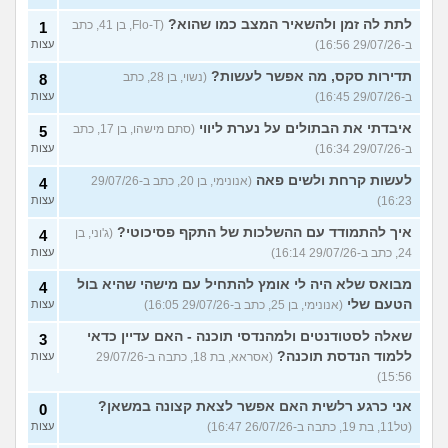
לתת לה זמן ולהשאיר המצב כמו שהוא?
(Flo-T, בן 41, כתב
1
ב-29/07/26 16:56)
עצות
תדירות סקס, מה אפשר לעשות?
(נשוי, בן 28, כתב
8
ב-29/07/26 16:45)
עצות
איבדתי את הבתולים על נערת ליווי
(סתם מישהו, בן 17, כתב
5
ב-29/07/26 16:34)
עצות
לעשות קרחת ולשים פאה
(אנונימי, בן 20, כתב ב-29/07/26
4
16:23)
עצות
איך להתמודד עם ההשלכות של התקף פסיכוטי?
(ג'וני, בן
4
24, כתב ב-29/07/26 16:14)
עצות
מבואס שלא היה לי אומץ להתחיל עם מישהי שהיא בול
4
הטעם שלי
(אנונימי, בן 25, כתב ב-29/07/26 16:05)
עצות
שאלה לסטודנטים ולמהנדסי תוכנה - האם עדיין כדאי
3
ללמוד הנדסת תוכנה?
(אסראא, בת 18, כתבה ב-29/07/26
עצות
15:56)
אני כרגע רלשית האם אפשר לצאת קצונה במשאן?
0
(טל11, בת 19, כתבה ב-26/07/26 16:47)
עצות