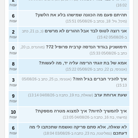
(מסאג׳יסט מעורער, בן 26)
16:02)
עצות
אנחנו מקיימים יחסים עם
5
בגדים וזה לא מפריע לבעלי,
עצות
תהיתם פעם מה הכוונה שמישהו בלע את הלשון?
6
מה לעשות?
(דיאנה, בת 42)
(מיכל, גיל: 18, נכתב ב-05/08/26 15:51)
עצות
מחזור לאחר כמה שעות, זה
9
אני רוצה לטוס לבד אבל ההורים לא מרשים
בטוח?
(כ, בן 21, כתב
(שלומי, בן 21)
2
עצות
ב-05/08/26 15:42)
עצות
נשוי מפנטז על ליידיבויס
3
(מאטיטיהו, בן 37)
עצות
חימושניק בגדוד הנדסה קרבית פרופיל 72?
(מוהנדס, בן 20,
0
כתב ב-05/08/26 15:33)
עצות
למישהו יש עצה איך לדכא את
7
החשק המיני?
(יפה, בת 43)
עצות
אמא של בת זוגתי הרימה עליה יד, מה לעשות?
8
(אנונימי, בן 22, כתב ב-05/08/26 15:22)
עצות
עוד שאלות חדשות במדור
איך להכיר חברים בגיל הזה?
(אנונימי, בן 25, כתב ב-05/08/26
3
15:13)
עצות
שעת ארוחת ערב
(שואלת, בת 19, כתבה ב-04/08/26 13:14)
9
עצות
איך להמשיך לחיות? איך למצוא מטרה מספקת?
10
(מישהי, בת 16, כתבה ב-04/08/26 13:05)
עצות
לא שאלה, אלא סתם פריקה ואשמח שתכתבו לי מה
6
דעתכם
(נפוליטנה, בת 23, כתבה ב-03/08/26 18:04)
עצות