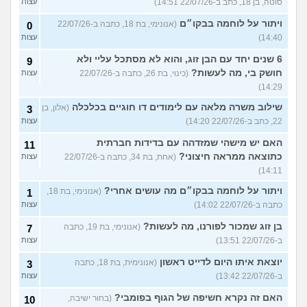
סוטה, בן 18, כתב ב-22/07/26 14:51)
עצות
ויתור על לוחמה בבקו״ם
(אנונימי, בת 18, כתבה ב-22/07/26
0
14:40)
עצות
6 שנים יחד עם הבן זוג, והוא לא מסתכל עליי ולא
9
חושק בי, מה לעשות?
(כינוי, בת 26, כתבה ב-22/07/26
עצות
14:29)
שילוב משרה מלאה עם לימודים דו חוגיים בכלכלה
(אלון, בן
3
22, כתב ב-22/07/26 14:20)
עצות
האם יש מישהי שמזדהה עם בדידות חברתית
11
כתוצאה ממראה חיצוני?
(אחת, בת 34, כתבה ב-22/07/26
עצות
14:11)
ויתור על לוחמה בבקו״ם מה עושים אחרי?
(אנונימי, בת 18,
1
כתבה ב-22/07/26 14:02)
עצות
בן זוג שמכור לפורנו, מה לעשות?
(אנונימי, בת 19, כתבה
7
ב-22/07/26 13:51)
עצות
יוצאת איתו היום לדייט ראשון
(אנונימית, בת 18, כתבה
3
ב-22/07/26 13:42)
עצות
האם זה נקרא חשיפה של הגוף בפומבי?
(בחור ישיבה,
10