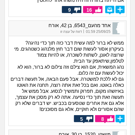
אם הייתה בחורה זה היה משהו אחר לחלוטין
9
16
אחד מהעם_6543, בן 42, אורח
|
25/09/25 01:59
דווח על עצה זו
ממש לא ברור למה עשית דבר כזה תוך כדי נהיגה?
בעיקרון אסור לעשות שום דבר חוץ מלנהוג כשנוהגים. מי
שרוצה לאונן, לשתות לשוכרה, או להיות צמוד
לטלפון,שיתאפק עד הבית.
נהג המשאית, אם הוא צילם וזה צילום לא ברור, הוא לא
יכול לעשות עם זה כלום.
גם לא ללכת למשטרה. אבל פעם הבאה, אל תעשה דברים
כאלה באוטו. ואם בכל זאת אתה רוצה, תחנה את האוטו
באיזשהו מקום, תפרוק ותמשיך לנסוע. אבל ממש אל
תעשה זאת תוך כדי נסיעה. אתה לא רק מסכן את עצמך,
אלא גם את אחרים שנוסעים בכביש. יש דברים שלא רק
שהם אסורים ולא חוקיים, אלא גם מסוכנים!
5
8
מישהו_1520, בן 30, אורח