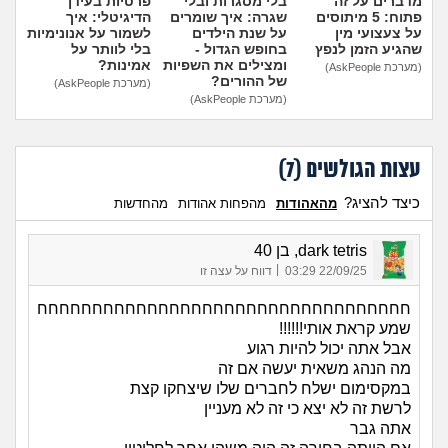
מדברים על זה
בלי מסגרות ובלי
פרטיות בעידן
פתוח: 5 מיתוסים
שגרה: איך שומרים
הדיגיטלי: איך
על צעצועי מין
על שנת הילדים
לשמור על אנונימיות
שהגיע הזמן לנפץ
בחופש הגדול -
בלי לוותר על
ומצילים את השפיות
אמינות?
(מערכת AskPeople)
של ההורים?
(מערכת AskPeople)
(מערכת AskPeople)
עצות הגולשים (
7
)
כיצד להציג?
מהאהודות
מהפחות אהודות
מהחדשות
dark tetris, בן 40
|
22/09/25 03:29
דווח על עצה זו
חחחחחחחחחחחחחחחחחחחחחחחחחחחחחחחחחח
שמע קראת אותי!!!!!!
אבל אתה יכול להיות רגוע
מה הנהג משאית יעשה אם זה
במקסימום ישלח לחברים שלו שיצחקו קצת
לרשת זה לא יצא כי זה לא מעניין
אתה גבר