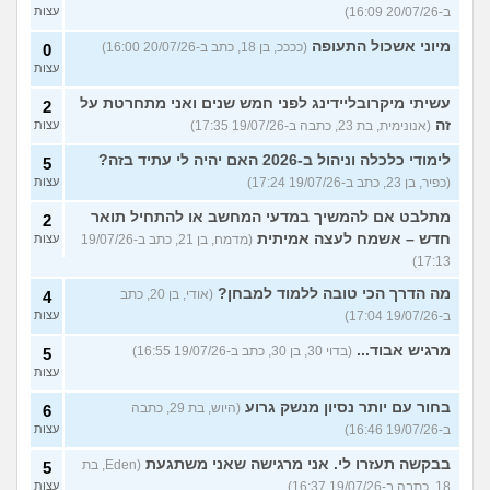
ב-20/07/26 16:09)
עצות
מיוני אשכול התעופה
(ככככ, בן 18, כתב ב-20/07/26 16:00)
0
עצות
עשיתי מיקרובליידינג לפני חמש שנים ואני מתחרטת על
2
זה
(אנונימית, בת 23, כתבה ב-19/07/26 17:35)
עצות
לימודי כלכלה וניהול ב-2026 האם יהיה לי עתיד בזה?
5
(כפיר, בן 23, כתב ב-19/07/26 17:24)
עצות
מתלבט אם להמשיך במדעי המחשב או להתחיל תואר
2
חדש – אשמח לעצה אמיתית
(מדמח, בן 21, כתב ב-19/07/26
עצות
17:13)
מה הדרך הכי טובה ללמוד למבחן?
(אודי, בן 20, כתב
4
ב-19/07/26 17:04)
עצות
מרגיש אבוד...
(בדוי 30, בן 30, כתב ב-19/07/26 16:55)
5
עצות
בחור עם יותר נסיון מנשק גרוע
(היוש, בת 29, כתבה
6
ב-19/07/26 16:46)
עצות
בבקשה תעזרו לי. אני מרגישה שאני משתגעת
(Eden, בת
5
18, כתבה ב-19/07/26 16:37)
עצות