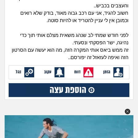
זוגיות
חיפוש שאלות
והעצבים בכביש..
|
חשוב להגיד, אני עם רכב גבוה מאוד, בודק שלא רואים
היריון ולידה
הרשמה
התחברות
וכמובן אין לי עניין להטריד או להיות סוטה.
הורות ומשפחה
לפני חודש שמתי לב שנהג משאית מצלם אותי תוך כדי
נהיגה, ישר הפסקתי ונסעתי.
מתבגרים
זה ממש ביאס אותי המקרה הזה, מה הוא יעשה עם הסרטון
הזה ואיפה לעזאזל זה יפורסם..
מהבקו"ם... ועד מתי?!
הזמן
דווח
עקוב
נהל
לימודים וסטודנטים
עבודה וקריירה
חברים ואנשים
בית, שכנים ושותפים