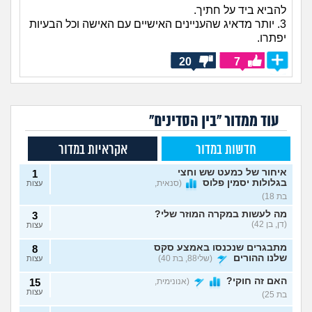
להביא ביד על חתיך.
3. יותר מדאיג שהעניינים האישיים עם האישה וכל הבעיות
יפתרו.
20
7
עוד ממדור "בין הסדינים"
חדשות במדור
אקראיות במדור
איחור של כמעט שש וחצי
1
בגלולות יסמין פלוס
(סנאית,
עצות
בת 18)
מה לעשות במקרה המוזר שלי?
3
(דן, בן 42)
עצות
מתבגרים שנכנסו באמצע סקס
8
שלנו ההורים
(שלי88, בת 40)
עצות
האם זה חוקי?
(אנונימית,
15
עצות
בת 25)