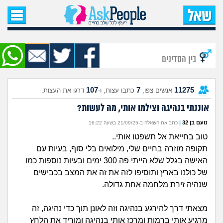
עמוד הבית
שאל שאלה
בין הסדינים
שאלות חדשות
107
7
11275
אנשים צפו,
כתבו עצות, ו-
דרגו את העצות.
שאלות שעוררו עניין
אוננתי בנהיגה וצילמו אותי, מה לעשות?
עצות חדשות
נועם בן 32
|
כתב את השאלה ב-21/09/25 בשעה 16:22
טוב בחייאת אל תשפטו אותי..
מה קורה כאן?
תקופה מוזרה בחיים שלי, מילואים בלי סוף, בעיות עם
האישה בגלל שלא הייתי פה 300 ימים ובעיות נוספות כמו
מתחם הטיפים
של כולנו בארץ ותוסיפו לזה את זה את המצב בכבישים
שנהיה זירת מלחמה אחת גדולה.
מדורים
מצאתי דרך להירגע בנהיגה וזה לאונן תוך כדי נהיגה, זה
מרגיע אותי ברמות ומרכז אותי בנהיגה ומוריד את הלחץ