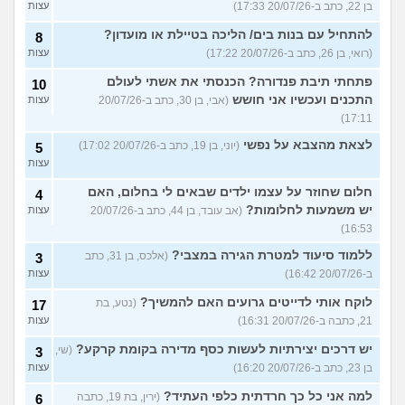
בן 22, כתב ב-20/07/26 17:33)
עצות
להתחיל עם בנות בים/ הליכה בטיילת או מועדון?
8
(רואי, בן 26, כתב ב-20/07/26 17:22)
עצות
פתחתי תיבת פנדורה? הכנסתי את אשתי לעולם
10
התכנים ועכשיו אני חושש
(אבי, בן 30, כתב ב-20/07/26
עצות
17:11)
לצאת מהצבא על נפשי
(יוני, בן 19, כתב ב-20/07/26 17:02)
5
עצות
חלום שחוזר על עצמו ילדים שבאים לי בחלום, האם
4
יש משמעות לחלומות?
(אב עובד, בן 44, כתב ב-20/07/26
עצות
16:53)
ללמוד סיעוד למטרת הגירה במצבי?
(אלכס, בן 31, כתב
3
ב-20/07/26 16:42)
עצות
לוקח אותי לדייטים גרועים האם להמשיך?
(נטע, בת
17
21, כתבה ב-20/07/26 16:31)
עצות
יש דרכים יצירתיות לעשות כסף מדירה בקומת קרקע?
(שי,
3
בן 23, כתב ב-20/07/26 16:20)
עצות
למה אני כל כך חרדתית כלפי העתיד?
(ירין, בת 19, כתבה
6