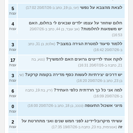
לצאת מהצבא על נפשי
(יוני, בן 19, כתב ב-20/07/26 17:02)
5
עצות
חלום שחוזר על עצמו ילדים שבאים לי בחלום, האם
4
יש משמעות לחלומות?
(אב עובד, בן 44, כתב ב-20/07/26
עצות
16:53)
ללמוד סיעוד למטרת הגירה במצבי?
(אלכס, בן 31, כתב
3
ב-20/07/26 16:42)
עצות
לוקח אותי לדייטים גרועים האם להמשיך?
(נטע, בת
17
21, כתבה ב-20/07/26 16:31)
עצות
יש דרכים יצירתיות לעשות כסף מדירה בקומת קרקע?
(שי,
3
בן 23, כתב ב-20/07/26 16:20)
עצות
למה אני כל כך חרדתית כלפי העתיד?
(ירין, בת 19, כתבה
6
ב-20/07/26 16:09)
עצות
מיוני אשכול התעופה
(ככככ, בן 18, כתב ב-20/07/26 16:00)
0
עצות
עשיתי מיקרובליידינג לפני חמש שנים ואני מתחרטת על
2
זה
(אנונימית, בת 23, כתבה ב-19/07/26 17:35)
עצות