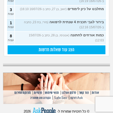
ב-16/07/26 16:19)
עצות
מתלבט על כיון לימודים
(יואב, בן 27, כתב ב-16/07/26 16:10)
3
עצות
בירור לגבי תכנית 4 שנתית לרפואה
(מירי, בת 23, כתבה
1
ב-15/07/26 12:16)
עצות
כמות אורחים לחתונה
(אנונימי, בן 28, כתב ב-15/07/26
8
12:03)
עצות
הצג עוד שאלות חדשות
אודות
|
צור קשר
|
פרסם אצלנו
|
תנאי שימוש
|
פרטיות
|
מצוקה וחירום
|
|
Ask דורקס
Safe Sex
הקורנה ומה שמסביב
© כל הזכויות שמורות ל-
2026