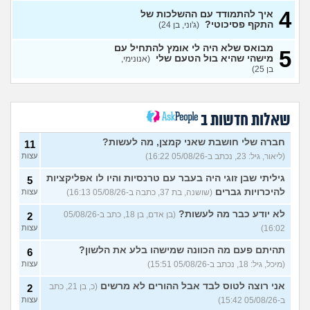
לעבוד
(אזרח, בן 20)
4
איך להתמודד עם ההשלכות של
נקלעתי לעימות פיזי
(דורון,
9
התקף פסיכוטי?
(ג'וני, בן 24)
עצות
בן 41)
מבואס שלא היה לי אומץ להתחיל עם
5
נזכר במעשים מביכים מתקופה
6
מישהי שהיא בול הטעם שלי
(אנונימי,
רעה
(אף_אחד, בן 29)
עצות
בן 25)
העבודה הפכה להיות אובססיה,
4
כאשר אני לא עובד או מרוויח
עצות
כסף יש מעלי שד אשמה
שאלות חדשות ב
(אנונימי, בן 25)
הרס עצמי בזוגיות
(ט אנונימית,
5
חברה שלי חושבת שאני קמצן, מה לעשות?
11
בת 23)
עצות
(ליאור, גיל: 23, נכתב ב-05/08/26 16:22)
עצות
עדיין מוצצת אצבע כהרגעה,
7
גיליתי שבן זוגי היה בעבר עם טרנסיות והיו לו אפליקציות
מה ניתן לעשות?
5
(נרקיס, בת
עצות
להיכרויות גברים
(שושנה, בת 37, כתבה ב-05/08/26 16:13)
עצות
30)
מסדר את ארון הילדות בבית
5
לא יודע כבר מה לעשות?
(בן אדם, בן 18, כתב ב-05/08/26
2
ההורים ומוצף בזכרונות. איך
עצות
16:02)
עצות
להתמודד?
(כבר גדול, בן 35)
איך מפסיקים לפחד מזה שהזמן
תהיתם פעם מה הכוונה שמישהו בלע את הלשון?
9
6
עובר?
(אליזבת, בת 24)
עצות
(מיכל, גיל: 18, נכתב ב-05/08/26 15:51)
עצות
עם מי אנשים מתייעצים כל
5
אני רוצה לטוס לבד אבל ההורים לא מרשים
(כ, בן 21, כתב
2
הזמן?
(פפרוני, בן 25)
עצות
ב-05/08/26 15:42)
עצות