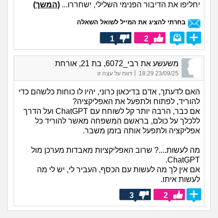
יחליפו את הדיבור הפנימי השלילי, ישחררו...
(המשך)
בחרתי להציג את המייל לשואל השאלה
1
2
משעשע את רבי_6072, בת 21, אורחת
|
23/09/25 18:29
דווח על עצה זו
האם לדעתך, אדם בדיכאון כרוני, יהיו לו כוחות כלשהם כדי
להוריד, לפתוח ולתפעל את האפליקציה?
אם כבר, הרבה יותר קל לשוחח עם ChatGPT ועל הדרך
ללכלך על כולם, בראשם המשפחה מאשר להוריד כל
אפליקציה ולתפעל אותה בזמן משבר.
מה לעשות....? שרוב האפליקציות מאבדות מערכן מול
ChatGPT.
אם אין לך מה לעשות עם הכסף, העביר לי, יש לי מה
לעשות איתו.
3
2