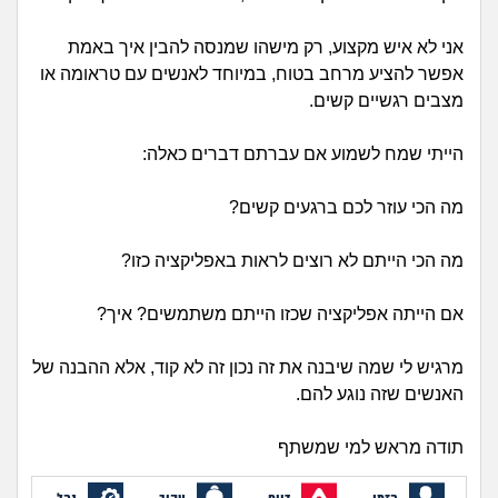
זוגיות
חיפוש שאלות
|
אני לא איש מקצוע, רק מישהו שמנסה להבין איך באמת
היריון ולידה
הרשמה
התחברות
אפשר להציע מרחב בטוח, במיוחד לאנשים עם טראומה או
מצבים רגשיים קשים.
הורות ומשפחה
הייתי שמח לשמוע אם עברתם דברים כאלה:
מתבגרים
מה הכי עוזר לכם ברגעים קשים?
מהבקו"ם... ועד מתי?!
מה הכי הייתם לא רוצים לראות באפליקציה כזו?
לימודים וסטודנטים
אם הייתה אפליקציה שכזו הייתם משתמשים? איך?
עבודה וקריירה
מרגיש לי שמה שיבנה את זה נכון זה לא קוד, אלא ההבנה של
האנשים שזה נוגע להם.
חברים ואנשים
תודה מראש למי שמשתף
בית, שכנים ושותפים