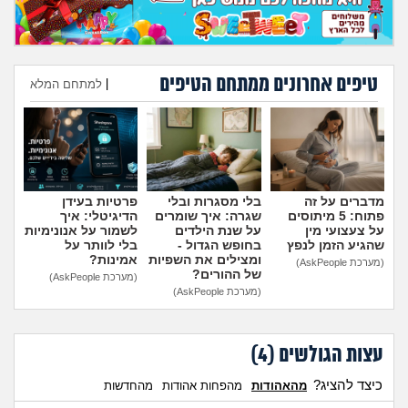
טיפים אחרונים ממתחם הטיפים
|
למתחם המלא
הוספת טיפ
מדברים על זה
בלי מסגרות ובלי
פרטיות בעידן
פתוח: 5 מיתוסים
שגרה: איך שומרים
הדיגיטלי: איך
על צעצועי מין
על שנת הילדים
לשמור על אנונימיות
שהגיע הזמן לנפץ
בחופש הגדול -
בלי לוותר על
ומצילים את השפיות
אמינות?
(מערכת AskPeople)
של ההורים?
(מערכת AskPeople)
(מערכת AskPeople)
עצות הגולשים (
4
)
כיצד להציג?
מהאהודות
מהפחות אהודות
מהחדשות