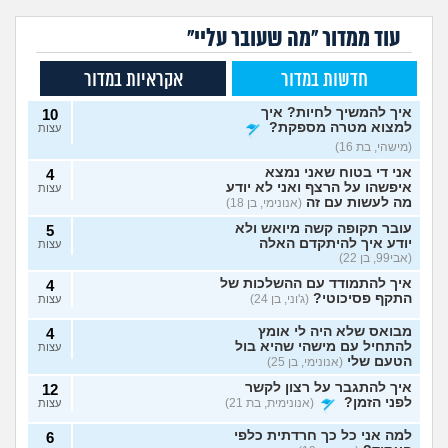
עוד ממדור "מה שעובר עליי"
חדשות במדור
אקראיות במדור
איך להמשיך לחיות? איך
10
למצוא מטרה מספקת?
עצות
(מישהי, בת 16)
אני די בטוח שאני נמצא
4
איפשהו על הרצף ואני לא יודע
עצות
מה לעשות עם זה
(אנונימי, בן 18)
עובר תקופה קשה מיואש ולא
5
יודע איך להיתקדם האלה
עצות
(אבי99, בן 22)
איך להתמודד עם ההשלכות של
4
התקף פסיכוטי?
(ג'וני, בן 24)
עצות
מבואס שלא היה לי אומץ
4
להתחיל עם מישהי שהיא בול
עצות
הטעם שלי
(אנונימי, בן 25)
איך להתגבר על רצון לקשר
12
לפני הזמן?
(אנונימית, בת 21)
עצות
למה אני כל כך חרדתית כלפי
6