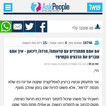
עמוד הבית
שאל שאלה
מה שעובר עליי
שאלות חדשות
15
4
18746
אנשים צפו,
כתבו עצות, ו-
דרגו את העצות.
שאלות שעוררו עניין
אם אתם מתמודדים עם טראומה/ חרדה/ דיכאון - איך אתם
עוברים את הרגעים הקשים?
עצות חדשות
אפ בן 35
|
כתב את השאלה ב-21/09/25 בשעה 16:51
מה קורה כאן?
היי,
מתחם הטיפים
אני מתעסק עכשיו ברעיון לאפליקציה שקטה ועדינה כזו שלא
מנסה "לרפא", אלא פשוט להיות שם בזמן שהלב מוצף.
מדורים
חשבתי על משהו שיכול לתמוך רגעית כמו תרגול נשימה,
מקום לכתוב או להקליט רגשות, או אפילו סתם מסך שקט.