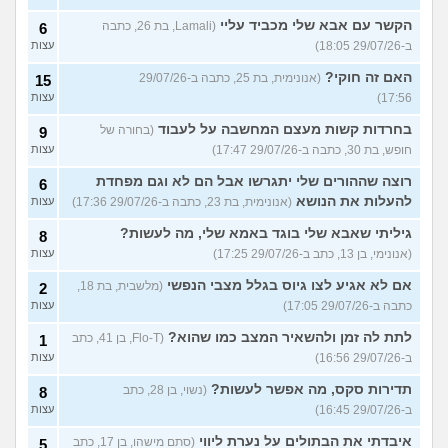
הקשר עם אבא שלי מכביד עליי
(Lamali, בת 26, כתבה
6
ב-29/07/26 18:05)
עצות
האם זה חוקי?
(אנונימית, בת 25, כתבה ב-29/07/26
15
17:56)
עצות
בחרדות קשות מעצם המחשבה על לעבוד
(בחורה של
9
חופש, בת 30, כתבה ב-29/07/26 17:47)
עצות
רוצה שההורים שלי יתגרשו אבל הם לא וגם מפחדת
6
להעלות את הנושא
(אנונימית, בת 23, כתבה ב-29/07/26 17:36)
עצות
גיליתי שאבא שלי בוגד באמא שלי, מה לעשות?
8
(אנונימי, בן 13, כתב ב-29/07/26 17:25)
עצות
אם לא אגיע לצו גיוס בגלל מצבי הנפשי
(מלשבית, בת 18,
2
כתבה ב-29/07/26 17:05)
עצות
לתת לה זמן ולהשאיר המצב כמו שהוא?
(Flo-T, בן 41, כתב
1
ב-29/07/26 16:56)
עצות
תדירות סקס, מה אפשר לעשות?
(נשוי, בן 28, כתב
8
ב-29/07/26 16:45)
עצות
איבדתי את הבתולים על נערת ליווי
(סתם מישהו, בן 17, כתב
5