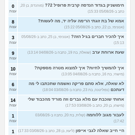
מאבד את הרעב בחיים שלי
3
חימושניק בגדוד הנדסה קרבית פרופיל 72?
(מוהנדס, בן 20,
0
ורוצה לחזור לזה!
(זלדוס, בן 22)
עצות
כתב ב-05/08/26 15:33)
עצות
בודדה מאוד בלי חברים כבר 5
5
אמא של בת זוגתי הרימה עליה יד, מה לעשות?
שנים ולא יודעת איפה להכיר
8
עצות
(עדן, בת 23)
(אנונימי, בן 22, כתב ב-05/08/26 15:22)
עצות
עוד שאלות חדשות במדור
איך להכיר חברים בגיל הזה?
(אנונימי, בן 25, כתב ב-05/08/26
3
15:13)
עצות
שעת ארוחת ערב
(שואלת, בת 19, כתבה ב-04/08/26 13:14)
9
עצות
איך להמשיך לחיות? איך למצוא מטרה מספקת?
10
(מישהי, בת 16, כתבה ב-04/08/26 13:05)
עצות
לא שאלה, אלא סתם פריקה ואשמח שתכתבו לי מה
6
דעתכם
(נפוליטנה, בת 23, כתבה ב-03/08/26 18:04)
עצות
אחותי שוכבת עם מלא גברים וזה מוריד מהכבוד שלי
14
(מישהו, בן 20, כתב ב-03/08/26 17:53)
עצות
לעבור מגוב ללוחמה
(קולית, בת 20, כתבה ב-03/08/26
1
17:42)
עצות
היי חייב שאלה לגבי אייפון
(ליעוז, בן 28, כתב ב-03/08/26 17:33)
1