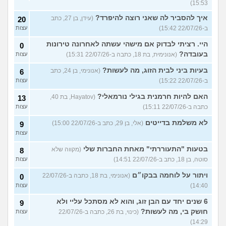
15:53)
איך להסביר לה שאני רוצה להיפרד?
(עידן, בן 27, כתב
20
ב-22/07/26 15:42)
עצות
היי. רציתי לבדוק אם מישהי עשתה לאחרונה טירונות
0
בעובדה?
(אנונימית, בת 18, כתבה ב-22/07/26 15:31)
עצות
בעיות ביני לבית הזוג, מה לעשות?
(אנונימי, בן 24, כתב
6
ב-22/07/26 15:22)
עצות
האם להיות חרמנית בגילי נורמאלי?
(Hayatov, בת 40,
13
כתבה ב-22/07/26 15:11)
עצות
לא משלמת בדייטים
(אלי, בן 29, כתב ב-22/07/26 15:00)
9
עצות
בטעות "התעוררתי" מאחת החברות שלי
(מקווה שלא
8
סוטה, בן 18, כתב ב-22/07/26 14:51)
עצות
ויתור על לוחמה בבקו״ם
(אנונימי, בת 18, כתבה ב-22/07/26
0
14:40)
עצות
6 שנים יחד עם הבן זוג, והוא לא מסתכל עליי ולא
9
חושק בי, מה לעשות?
(כינוי, בת 26, כתבה ב-22/07/26
עצות
14:29)