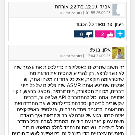
אבגד_2219, בת 22, אורחת
|
25/09/25 01:55
דווח על עצה זו
רעיון יפה מאוד כל הכבוד
0
2
אלון, בן 35
|
21/09/25 17:04
דווח על עצה זו
זה חשוב שתרשום באפליקציה כדי לכסות את עצמך שזה
לא נועד לרפא, רק להרגיע ולהסיח את הדעת מתי
שהטראומה תוקפת, אצל כל אחד זה משהו אחר, יש
אנשים שמרגיע אותם ASMR שזה צלילים של כל מיני
דברים, מכונות תספורת, מים זורמים, מסאג' בראש, ניקוי
אוזניים, אתה יכול להתחבר ל-API של יוטיוב, דברים
שקשורים לביטחון וסקרנות כדי להחליש את החרדה ואת
הטראומה, לדוגמה פחד מגבהים, אז לספק באפליקציה
איזה סרטון רגוע של גובה לא רב ולהראות איך בנאדם
נושם עמוק נאחז עם הידיים ומסתכל לגובה והכל בסדר
הכל בשליטה, נשימות זה נחמד לחלק מהאנשים רוב
האנשים עצבניים מדי בשביל זה, רק אפשר לעשות תוכנית