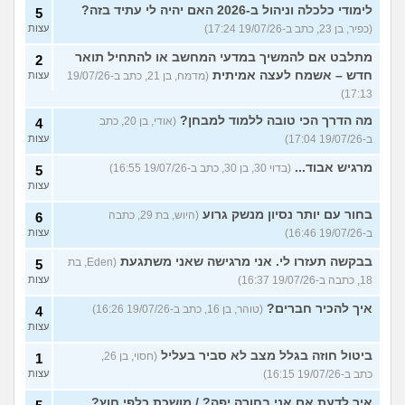
לימודי כלכלה וניהול ב-2026 האם יהיה לי עתיד בזה?
5
(כפיר, בן 23, כתב ב-19/07/26 17:24)
עצות
מתלבט אם להמשיך במדעי המחשב או להתחיל תואר
2
חדש – אשמח לעצה אמיתית
(מדמח, בן 21, כתב ב-19/07/26
עצות
17:13)
מה הדרך הכי טובה ללמוד למבחן?
(אודי, בן 20, כתב
4
ב-19/07/26 17:04)
עצות
מרגיש אבוד...
(בדוי 30, בן 30, כתב ב-19/07/26 16:55)
5
עצות
בחור עם יותר נסיון מנשק גרוע
(היוש, בת 29, כתבה
6
ב-19/07/26 16:46)
עצות
בבקשה תעזרו לי. אני מרגישה שאני משתגעת
(Eden, בת
5
18, כתבה ב-19/07/26 16:37)
עצות
איך להכיר חברים?
(טוהר, בן 16, כתב ב-19/07/26 16:26)
4
עצות
ביטול חוזה בגלל מצב לא סביר בעליל
(חסוי, בן 26,
1
כתב ב-19/07/26 16:15)
עצות
איך לדעת אם אני בחורה יפה? / מושכת כלפי חוץ?