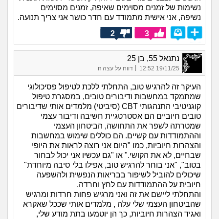
נשימות של זמנים מסוימים שאיפה, זמנים מסוימים
נשיפה, אני אישית מתמודד עם חדר כושר אני צריך תנועה.
2
3
נתנאל 55, בן 25
|
19/11/25 12:52
דווח על עצה זו
העיקר זה להרגיש טוב, התחלתי ללכת לטיפול פסיכולוגי
שמתמקד במחשבות ודיבורים טובים, במסגרת טיפול
קוגניטיבי התנהגותי CBT (סיביטי) מלמדים אותי שדיבורים
טובים חיוביים הם אסטרטגיית חשיבה ודיבור עצמי
שמטרתה לשפר את התחושה, הביטחון העצמי
וההתמודדות עם קשיים. הם כוללים שימוש במחשבות
והצהרות חיוביות, כמו "היום אני רוצה לראות את היופי
שבחיים, לא את הקושי." או "גם עכשיו אני יכול לבחור
בטוב", "אני בוחר להרגיש טוב, אפילו בלי סיבה מיוחדת"
שיכולים להוביל לשיפור בבריאות הנפשית ולהשפעה
חיובית על ההתמודדות עם לחץ וחרדה.
והתחלתי ליישם את זה ואני מרגיש פחות חרדות ומרגיש
שהביטחון העצמי שלי עלה , מלמדים אותי שככל שאקרא
ואגיד הצהרות חיוביות, כך הן יוטמעו בתת מודע שלי,