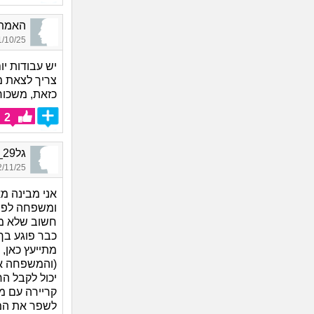
האמת_7116, בן 51
10/25 17:46
יש עבודות יו
צריך לצאת מ
כזאת, משכור
2
גל29_3155, בת 43, אורחת
11/25 21:48
אני מבינה מ
ומשפחה לפרנס
חשוב שלא מה
כבר פוגע בך
מתייעץ כאן,
(והמשפחה אול
יכול לקבל ה
קריירה עם מכ
לשפר את המצ