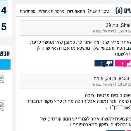
4
שחו
ים (
6
)
כיצד להציג?
מהאהודות
מהפחות אהודות
מהחדשות
זמנ
ולהש
עבו
5
, בת 39
(סטודנ
|
22/
דווח על עצה זו
איך 
(אסי, ב
תה צריך שינוי וזה יעזור לך. כמובן שאי אפשר לדעת
 הפיזי והנפשי שלך מושפע מהעבודה אז שווה לך
האם
עכשי
קוס
ולשנות
מסי
1
7
יודע
בת 23)
ורח
שאל
חשב
|
23/
דווח על עצה זו
איך
טובוסים פרטית יציבה .
התע
 טיפה יותר נמוכה אבל הרבה פחות לחץ מקווי תחבורה
גד" "דן" ו...
איך 
(אנוני
מקצועית למשהו אחר לגמרי יש המון קורסים של
נסטלציה ,תיקון סמארטפונים ו...