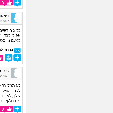
3
דיאגורס
09/25 13:47
כל 3 חו
אפילו לבד .
כמעט נון סט
בחרתי לה
שיר_9049, בת 30, אורחת
09/25 13:14
לא ממליצה ל
לעבוד אצל ח
שלך, לעבוד 
וגם חלקי בח
3