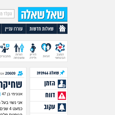
שאלות חדשות
עוררו עניין
המצב
היריון
הורות
זוגיות
מתבגרים
הבטחוני
ולידה
ומשפחה
שאלה
393966
20609
אנש
שחיקה 
הזמן
דווח
אנונימי בן 47
|
אני נשוי בעל
עקוב
כמעט 4
הגופנית מלחצ