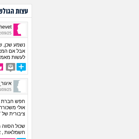
עצות הגולש
Shalhevet
09/25 15:40
נשמע שכן, שא
אבל אם המצב
לעשות מאמץ 
איגור_8433, בן 39, א
09/25 10:18
חפש חברת או
אולי משכורת
ציבורית של "א
שכול הסווה 
חשמלאות , אי