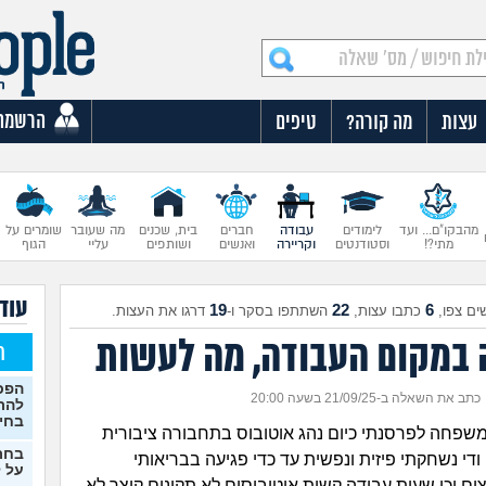
הרשמה
עצות
מה קורה?
טיפים
מהבקו"ם... ועד
לימודים
עבודה
חברים
בית, שכנים
מה שעובר
שומרים על
מתי?!
וסטודנטים
וקריירה
ואנשים
ושותפים
עליי
הגוף
עוד 
19
22
6
ים צפו,
כתבו עצות,
השתתפו בסקר ו-
דרגו את העצות.
במקום העבודה, מה לעשות
ח
הפכת
כתב את השאלה ב-21/09/25 בשעה 20:00
להת
בחי
 משפחה לפרסנתי כיום נהג אוטובוס בתחבורה ציבורית
בחר
 שנים ודי נשחקתי פיזית ונפשית עד כדי פגיעה בבריאותי
על ל
ים וכו שעות עבודה קשות אוטובוסים לא תקינים קיצר לא