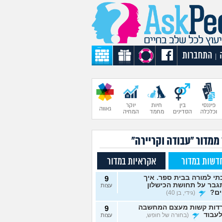
התחברות
|
פיננסי
בין
חיות
יוקר
גאווה
וכלכלה
הסדינים
מחמד
המחיה
ממדור "עבודה וקריירה"
דשות במדור
אקראיות במדור
י למורה בבית ספר. איך
9
גבר על תחושת הכישלון
עצות
ים?
(גידי, בן 40)
דות קשות מעצם המחשבה
9
עבוד
(בחורה של חופש,
עצות