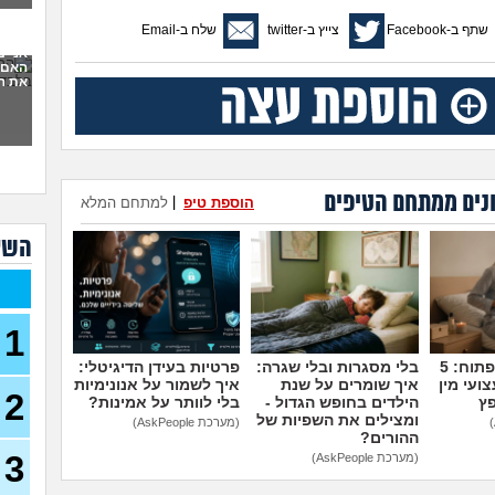
סוצי
שתף ב-Facebook
צייץ ב-twitter
שלח ב-Email
(סטודנ
אני 
האם 
עצמ
את ה
עבוד
תורי
23)
מכינ
נים ממתחם הטיפים
הוספת טיפ
|
למתחם המלא
עבוד
השא
תורי
22)
בת 26 מרגישה אבודה
26)
1
קרי
(מתעני
מדברים על זה פתוח: 5
בלי מסגרות ובלי שגרה:
פרטיות בעידן הדיגיטלי:
ועי מין
איך שומרים על שנת
איך לשמור על אנונימיות
2
מחפ
פץ
הילדים בחופש הגדול -
בלי לוותר על אמינות?
למר
ומצילים את השפיות של
(מערכת AskPeople)
לרופ
ההורים?
(מרפא
3
(מערכת AskPeople)
במה