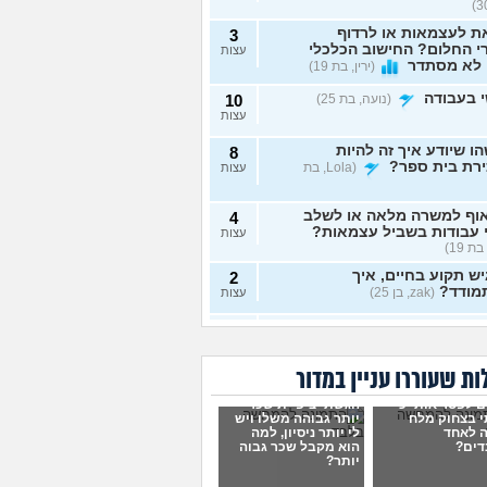
ת לעצמאות או לרדוף
3
 החלום? החישוב הכלכלי
עצות
 לא מסתדר
(ירין, בת 19)
 בעבודה
(נועה, בת 25)
10
עצות
ו שיודע איך זה להיות
8
ירת בית ספר?
(Lola, בת
עצות
וף למשרה מלאה או לשלב
4
 עבודות בשביל עצמאות?
עצות
בת 19)
ש תקוע בחיים, איך
2
מודד?
(zak, בן 25)
עצות
 לעשות כסף מתמונות של
7
 רגליים בצורה אנונימית
עצות
שיגלו אותי?
(אליס, בת
ת שעוררו עניין במדור
ם לפטר אותי כי
הגשתי ציפיית שכר
תי כמעט הכול בקשר
4
 בצחוק מלח
יותר גבוהה משלו ויש
ודה סלאש לימודים
עצות
 לאחד
לי יותר ניסיון, למה
שה שאין עתיד
(אנונימית, בת
דים?
הוא מקבל שכר גבוה
יותר?
רה מעשית לעבודה