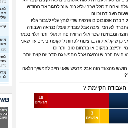
בת 30)
לה ואחרות כולל שכר שלא כזה עוזר לסגור את החודש
לצא
אחרי
עות העבודה וכו וכו
שלי
 חברת אוטובוסים פרטית שדי לוחץ עליי לעבור אליו
קושי
החברה לא הכי יציבה אבל עובדת ואצלו כנראה העבודה
וצה ומבחינת שכר אולי הרוויח פחות אולי יותר תלוי בכמה
מישה
י כן שוקל את זה ברצינות לפחות לתקופת ביניים עד שאני
מזכ
 ויתייצב במקום או בתחום טוב יותר וכו
20)
 בעיה עם הכביש ונהיגה אבל מחפש גם סדר יום קצת יותר
לשא
שתי
(ירין, 
י חושש מהצעד הזה אבל מרגיש שאני חייב להמשיך הלאה
מרגי
?
להת
איך
העבודה הקיימת ?
כפות
בלי 
19
שאלו
20)
אנשים
יכולי
ניסי
שמתי
לעב
3
בקפה
מרגי
העוב
אנשים
22)
הכש