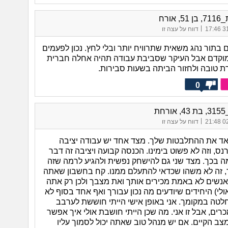
, אורח
|
31/
דווח על עצה זו
ם בתור נהג משאית שתרוויח יותר ובלי לחץ. נכון לפעמים
וקדם אבל העיקר שסביבת עבודה תהיה אחלה חברית
ת טובה ולחזור הביתה בשעות סבירות.
0
|
02/
דווח על עצה זו
אד את ההתלבטות שלך. מצד אחד יש עבודה יציבה
, וזה לא פשוט בימינו. הכנסה קבועה ויציבה זה דבר
 בכך. מצד שני גם להישחק נפשית ולהגיע לרמה שזה
, זה לא משהו שכדאי להתעלם ממנו. קח בחשבון שאתה
 אנשים לא באמת מכירים אותך ואת מצבך ולכן רק אתה
י) היחידים שיודעים מה נכון עבורך ואף אחד בסוף לא
חלטה במקומך. אני באופן אישי הייתי חוששת לערבב
רים, אבל זו אני. מה שכן הייתי חושבת אולי איך אפשר
ב הקיים. אם יש מנהל טוב שאתה יכול לסמוך עליו