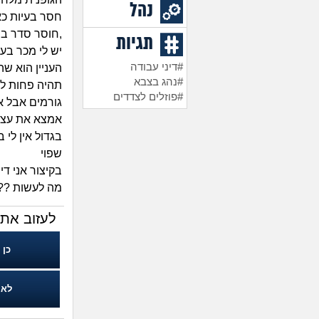
נהל
חסר בעיות כא
,חוסר סדר בש
תגיות
יש לי מכר בעל
#דיני עבודה
העניין הוא ש
#נהג בצבא
תהיה פחות לח
#פוזלים לצדדים
גורמים אבל אנ
אמצא את עצמי
בגדול אין לי
שפוי
בקיצור אני ד
מה לעשות ??
לעזוב את 
כן
לא