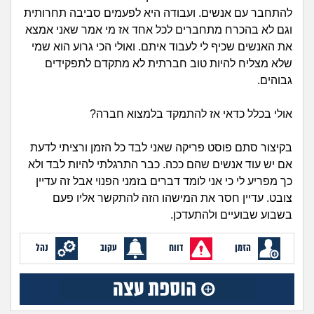
זוגיות
חיפוש שאלות
להתחבר עם אנשים. ועבודה היא לפעמים סביבה תחרותית
|
וגם לא בהכרח מתחברים לכל אחד אז מי אמר שאני אמצא
היריון ולידה
הרשמה
התחברות
את האנשים שכיף לי לעבוד איתם. ואולי הכי גרוע הוא שמי
שלא מצליח להיות טוב חברתית לא מתקדם לתפקידים
הורות ומשפחה
גבוהים.
מתבגרים
אולי בכלל כדאי אז להתמקד בלמצוא חברה?
מהבקו"ם... ועד מתי?!
בקיצור סתם פוסט פריקה שאני לבד כל הזמן ורציתי לדעת
אם יש עוד אנשים שהם ככה. כבר התרגלתי להיות לבד ולא
לימודים וסטודנטים
כך מפריע לי כי אני לומד דברים בזמני הפנוי אבל זה עדיין
צובט. עדיין חסר את המישהו הזה להתקשר אליו פעם
עבודה וקריירה
בשבוע שבועיים ולהתעדכן.
הזמן
דווח
עקוב
נהל
חברים ואנשים
בית, שכנים ושותפים