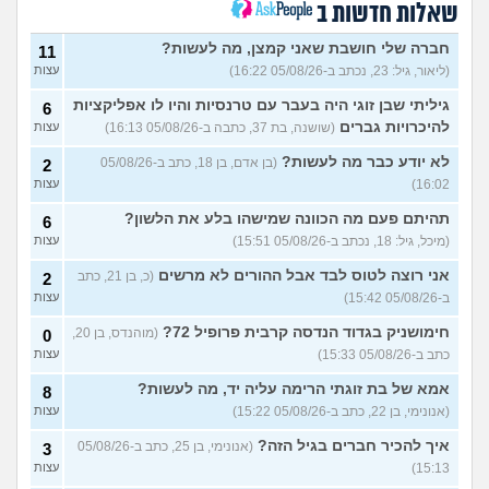
שאלות חדשות ב
(אנונימי, בן 25)
הרס עצמי בזוגיות
(ט אנונימית,
5
חברה שלי חושבת שאני קמצן, מה לעשות?
11
בת 23)
עצות
(ליאור, גיל: 23, נכתב ב-05/08/26 16:22)
עצות
עדיין מוצצת אצבע כהרגעה,
7
גיליתי שבן זוגי היה בעבר עם טרנסיות והיו לו אפליקציות
מה ניתן לעשות?
6
(נרקיס, בת
עצות
להיכרויות גברים
(שושנה, בת 37, כתבה ב-05/08/26 16:13)
עצות
30)
מסדר את ארון הילדות בבית
5
לא יודע כבר מה לעשות?
(בן אדם, בן 18, כתב ב-05/08/26
2
ההורים ומוצף בזכרונות. איך
עצות
16:02)
עצות
להתמודד?
(כבר גדול, בן 35)
איך מפסיקים לפחד מזה שהזמן
תהיתם פעם מה הכוונה שמישהו בלע את הלשון?
9
6
עובר?
(אליזבת, בת 24)
עצות
(מיכל, גיל: 18, נכתב ב-05/08/26 15:51)
עצות
עם מי אנשים מתייעצים כל
5
אני רוצה לטוס לבד אבל ההורים לא מרשים
(כ, בן 21, כתב
2
הזמן?
(פפרוני, בן 25)
עצות
ב-05/08/26 15:42)
עצות
מאבד את הרעב בחיים שלי
3
חימושניק בגדוד הנדסה קרבית פרופיל 72?
(מוהנדס, בן 20,
0
ורוצה לחזור לזה!
(זלדוס, בן 22)
עצות
כתב ב-05/08/26 15:33)
עצות
בודדה מאוד בלי חברים כבר 5
5
אמא של בת זוגתי הרימה עליה יד, מה לעשות?
שנים ולא יודעת איפה להכיר
8
עצות
(עדן, בת 23)
(אנונימי, בן 22, כתב ב-05/08/26 15:22)
עצות
עוד שאלות חדשות במדור
איך להכיר חברים בגיל הזה?
(אנונימי, בן 25, כתב ב-05/08/26
3
15:13)
עצות