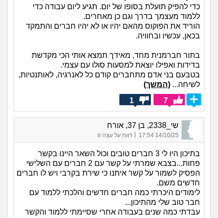
כדי להפיק תועלת בסופו של יום. תגיע ליום עבודה כדי
ללמוד מעצמך בדרך וגם כן מאחרים.
הוריד את הפוקוס מהאם יהיו או לא יהיו חברים והתמקד
בכאן, עכשיו ובחוויה.
בתור חברמנית מחד, מאידך תמצא אותי הכי מקדשת
בדידות ואפילו יוצאת למסעות סולו עם עצמי.
בטבעם בני אדם מתחברים קודם כל לאנרגיה, לאותנטיות,
לשיחה...
(המשך)
1
7
שי_2338, בן 37, אורח
|
14/10/25 17:54
דווח על עצה זו
בתיכון היו לי 3 חברים טובים וכול השאר היינו בקשר
פחות...בצבא שמרתי על קשר עם 2 חברים עם השלישי
הפסיק לשמור על קשר איתנו כי שירת בקרבי ויש לו חברים
חדשים משם.
לימודים היכרתי כמה חברים חדשים והלכתי ללמוד עם
חבר טוב שלי מהתיכון...
עבדתי כמה שנים בעבודה אחרי שסיימתי ללמוד והקשר