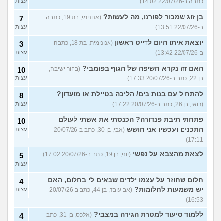
כתבה ב-22/07/26 14:02)
עצות
בן זוג שמכור לפורנו, מה לעשות?
(אנונימי, בת 19, כתבה
7
ב-22/07/26 13:51)
עצות
יוצאת איתו היום לדייט ראשון
(אנונימית, בת 18, כתבה
3
ב-22/07/26 13:42)
עצות
האם זה נקרא חשיפה של הגוף בפומבי?
(בחור ישיבה,
10
בן 22, כתב ב-20/07/26 17:33)
עצות
להתחיל עם בנות בים/ הליכה בטיילת או מועדון?
8
(רואי, בן 26, כתב ב-20/07/26 17:22)
עצות
פתחתי תיבת פנדורה? הכנסתי את אשתי לעולם
10
התכנים ועכשיו אני חושש
(אבי, בן 30, כתב ב-20/07/26
עצות
17:11)
לצאת מהצבא על נפשי
(יוני, בן 19, כתב ב-20/07/26 17:02)
5
עצות
חלום שחוזר על עצמו ילדים שבאים לי בחלום, האם
4
יש משמעות לחלומות?
(אב עובד, בן 44, כתב ב-20/07/26
עצות
16:53)
ללמוד סיעוד למטרת הגירה במצבי?
(אלכס, בן 31, כתב
4