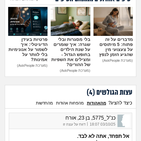
הוספת טיפ
מדברים על זה
בלי מסגרות ובלי
פרטיות בעידן
פתוח: 5 מיתוסים
שגרה: איך שומרים
הדיגיטלי: איך
על צעצועי מין
על שנת הילדים
לשמור על אנונימיות
שהגיע הזמן לנפץ
בחופש הגדול -
בלי לוותר על
ומצילים את השפיות
אמינות?
(מערכת AskPeople)
של ההורים?
(מערכת AskPeople)
(מערכת AskPeople)
עצות הגולשים (
4
)
כיצד להציג?
מהאהודות
מהפחות אהודות
מהחדשות
כנ"ל_5775, בן 23, אורח
|
03/10/25 18:07
דווח על עצה זו
אל תפחד, אתה לא לבד.