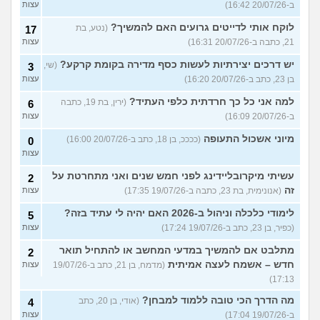
ב-20/07/26 16:42)
עצות
לוקח אותי לדייטים גרועים האם להמשיך?
(נטע, בת
17
21, כתבה ב-20/07/26 16:31)
עצות
יש דרכים יצירתיות לעשות כסף מדירה בקומת קרקע?
(שי,
3
בן 23, כתב ב-20/07/26 16:20)
עצות
למה אני כל כך חרדתית כלפי העתיד?
(ירין, בת 19, כתבה
6
ב-20/07/26 16:09)
עצות
מיוני אשכול התעופה
(ככככ, בן 18, כתב ב-20/07/26 16:00)
0
עצות
עשיתי מיקרובליידינג לפני חמש שנים ואני מתחרטת על
2
זה
(אנונימית, בת 23, כתבה ב-19/07/26 17:35)
עצות
לימודי כלכלה וניהול ב-2026 האם יהיה לי עתיד בזה?
5
(כפיר, בן 23, כתב ב-19/07/26 17:24)
עצות
מתלבט אם להמשיך במדעי המחשב או להתחיל תואר
2
חדש – אשמח לעצה אמיתית
(מדמח, בן 21, כתב ב-19/07/26
עצות
17:13)
מה הדרך הכי טובה ללמוד למבחן?
(אודי, בן 20, כתב
4
ב-19/07/26 17:04)
עצות