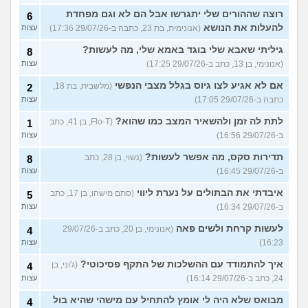
רוצה שההורים שלי יתגרשו אבל הם לא וגם מפחדת
6
להעלות את הנושא
(אנונימית, בת 23, כתבה ב-29/07/26 17:36)
עצות
גיליתי שאבא שלי בוגד באמא שלי, מה לעשות?
8
(אנונימי, בן 13, כתב ב-29/07/26 17:25)
עצות
אם לא אגיע לצו גיוס בגלל מצבי הנפשי
(מלשבית, בת 18,
2
כתבה ב-29/07/26 17:05)
עצות
לתת לה זמן ולהשאיר המצב כמו שהוא?
(Flo-T, בן 41, כתב
1
ב-29/07/26 16:56)
עצות
תדירות סקס, מה אפשר לעשות?
(נשוי, בן 28, כתב
8
ב-29/07/26 16:45)
עצות
איבדתי את הבתולים על נערת ליווי
(סתם מישהו, בן 17, כתב
5
ב-29/07/26 16:34)
עצות
לעשות קרחת ולשים פאה
(אנונימי, בן 20, כתב ב-29/07/26
4
16:23)
עצות
איך להתמודד עם ההשלכות של התקף פסיכוטי?
(ג'וני, בן
4
24, כתב ב-29/07/26 16:14)
עצות
מבואס שלא היה לי אומץ להתחיל עם מישהי שהיא בול
4