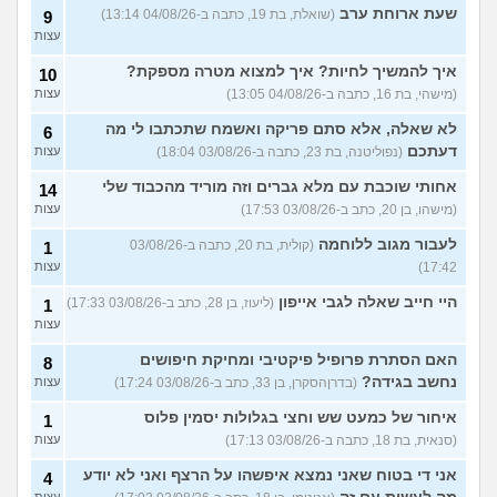
שעת ארוחת ערב
(שואלת, בת 19, כתבה ב-04/08/26 13:14)
9
עצות
איך להמשיך לחיות? איך למצוא מטרה מספקת?
10
(מישהי, בת 16, כתבה ב-04/08/26 13:05)
עצות
לא שאלה, אלא סתם פריקה ואשמח שתכתבו לי מה
6
דעתכם
(נפוליטנה, בת 23, כתבה ב-03/08/26 18:04)
עצות
אחותי שוכבת עם מלא גברים וזה מוריד מהכבוד שלי
14
(מישהו, בן 20, כתב ב-03/08/26 17:53)
עצות
לעבור מגוב ללוחמה
(קולית, בת 20, כתבה ב-03/08/26
1
17:42)
עצות
היי חייב שאלה לגבי אייפון
(ליעוז, בן 28, כתב ב-03/08/26 17:33)
1
עצות
האם הסתרת פרופיל פיקטיבי ומחיקת חיפושים
8
נחשב בגידה?
(בדרןהסקרן, בן 33, כתב ב-03/08/26 17:24)
עצות
איחור של כמעט שש וחצי בגלולות יסמין פלוס
1
(סנאית, בת 18, כתבה ב-03/08/26 17:13)
עצות
אני די בטוח שאני נמצא איפשהו על הרצף ואני לא יודע
4