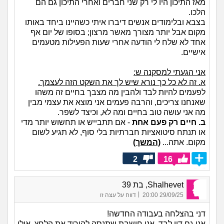
מאז התיכון היו לי רק שני חברים ואחרי התיכון גם הם
הלכו.
בצבא ובלימודים אנשים דיברו איתי כשהיינו ביחד באותו
מקום אבל יותר מצורך מאשר מרצון; בסופו של יום אף
אחד לא שלח לי הודעה אחרי שעות הפעילות מטעמים
אישיים.
אני הגעתי למסקנה ש:
א. זה לא כל כך נורא שיש לך את השקט הזה לעצמך.
לפעמים להיות לבד ולהבין מה מצבך בחיים זה משהו
שאנחנו צריכים, והרבה פעמים אני מוצא את עצמי מבין
מה אני עושה טוב בחיים ומה לא, וכיצד לשפר.
ב. חיים רק פעם אחת
- אם תתבייש או תחשוש יותר מדי
או תנתח סיטואציות חברתיות בלי סוף, לא תגיע לשום
מקום. אתה...
(המשך)
2
16
Shalhevet, בת 39
|
29/09/25 20:00
דווח על עצה זו
דני בהצלחה בעבודה החדשה!
אני גם דיי לבד. אני חושבת שתנסה להוריד את הלחץ, אולי