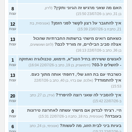
האם מה שאני מרגיש זה הגיוני ותקין?
(לירון,
8
בן 31, כתב ב-23/07/26 15:50)
עצות
איך להתגבר על רצון לקשר לפני הזמן?
(אנונימית, בת
12
21, כתבה ב-23/07/26 15:39)
עצות
כשאתם רואים מישהי ברשתות החברתיות שהכול
13
אצלה סביב הבילויים, זה מוריד לכם?
(לחם ושעשועים,
עצות
בן 36, כתב ב-22/07/26 16:13)
לאנשים ששירתו בחיל הטנ"א, חימוש, טכנולוגיה ואחזקה
1
- להשלים ל-03?
(חימושניק, בן 19, כתב ב-22/07/26 16:04)
עצות
כשרבתי עם בת הזוג שלי, דחפתי אותה מתוך כעס.
13
איך להתמודד?
(אלכס, שם בדוי, בן 40, כתב ב-22/07/26
עצות
15:53)
איך להסביר לה שאני רוצה להיפרד?
(עידן, בן 27, כתב
20
ב-22/07/26 15:42)
עצות
היי. רציתי לבדוק אם מישהי עשתה לאחרונה טירונות
0
בעובדה?
(אנונימית, בת 18, כתבה ב-22/07/26 15:31)
עצות
בעיות ביני לבית הזוג, מה לעשות?
(אנונימי, בן 24, כתב
6
ב-22/07/26 15:22)
עצות