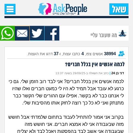
עמוד הבית
שאל שאלה
מה שעובר עליי
שאלות חדשות
37
4
38994
אנשים צפו,
כתבו עצות, ו-
דרגו את העצות.
שאלות שעוררו עניין
לכמה אנשים אין בכלל חברים?
עצות חדשות
דני בן 24
|
כתב את השאלה ב-29/09/25 בשעה 13:37
לכמה אנשים אין בכלל חברים? אני לבד רוב הזמן שלי. גם כי
מה קורה כאן?
כרגע לא עובד אבל תמיד לא היו לי כמעט חברים ואלו שהיו
לי אנחנו כבר לא בקשר. אפילו עם ההורים שלי הקשר כבר
מתחם הטיפים
מתנתק ואני לא כל כך רוצה לחזק אותו מהסיבות שלי.
מדורים
בקרוב אני אמור להתחיל לעבוד בתחום שלמדתי אבל חושש
מזה שבעבודה אני לא אמצא חברים. אני חושש מזה
שבעבודה אני אשב לבד בהפסקות ויאכל לבד ולא יצליח