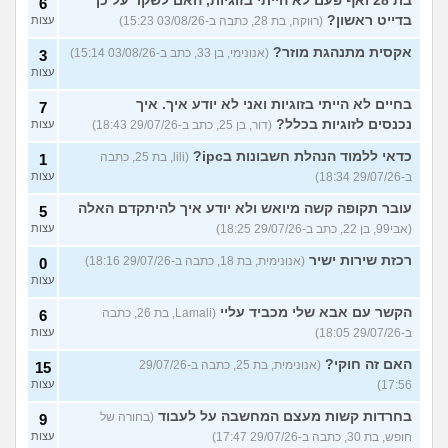
בת 28 ואף פעם לא הייתי בזוגיות, האם לשקר על כך
6
בדייט ראשון?
(רווקה, בת 28, כתבה ב-03/08/26 15:23)
עצות
אקסית מתנהגת מוזר?
(אנונימי, בן 33, כתב ב-03/08/26 15:14)
3
עצות
בחיים לא הייתי בזוגיות ואני לא יודע איך. איך
7
נכנסים לזוגיות בכלל?
(דור, בן 25, כתב ב-29/07/26 18:43)
עצות
כדאי ללמוד הנהלת חשבונות בipc?
(lili, בת 25, כתבה
1
ב-29/07/26 18:34)
עצות
עובר תקופה קשה מיואש ולא יודע איך להיתקדם האלה
5
(אבי99, בן 22, כתב ב-29/07/26 18:25)
עצות
רכזת שירות ישיר
(אנונימית, בת 18, כתבה ב-29/07/26 18:16)
0
עצות
הקשר עם אבא שלי מכביד עליי
(Lamali, בת 26, כתבה
6
ב-29/07/26 18:05)
עצות
האם זה חוקי?
(אנונימית, בת 25, כתבה ב-29/07/26
15
17:56)
עצות
בחרדות קשות מעצם המחשבה על לעבוד
(בחורה של
9
חופש, בת 30, כתבה ב-29/07/26 17:47)
עצות