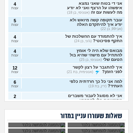
אני די בטוח שאני נמצא
4
איפשהו על הרצף ואני לא יודע
עצות
מה לעשות עם זה
(אנונימי, בן 18)
עובר תקופה קשה מיואש ולא
5
יודע איך להיתקדם האלה
עצות
(אבי99, בן 22)
איך להתמודד עם ההשלכות של
4
התקף פסיכוטי?
(ג'וני, בן 24)
עצות
מבואס שלא היה לי אומץ
4
להתחיל עם מישהי שהיא בול
עצות
הטעם שלי
(אנונימי, בן 25)
איך להתגבר על רצון לקשר
12
לפני הזמן?
(אנונימית, בת 21)
עצות
למה אני כל כך חרדתית כלפי
6
העתיד?
(ירין, בת 19)
עצות
אני לא מסוגל לעבור משברים
2
מתמשכים בלי להתפרץ
עצות
הגיוני שפסיכיאטר
מה קורה אם עוברים
(Supervegeta, בן 29)
מתנהג ככה?
עם נר דלוק מול מראה
גיליתי שאני סובל מ
למי אפשר לפנות כדי
בלילה?
בעלי חסר רגשות באופן מדאיג
OCD, איך להתמודד
להפסיק מפגעי רעש
13
שאלות שעוררו עניין במדור
עם הדיכאון?
במדינת ישראל? אבל
(אנונימית, בת 33)
עצות
באמת?
מרגיש תקוע בחיים, איך
2
להתמודד?
(zak, בן 25)
עצות