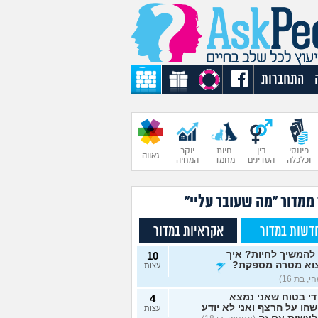
התחברות
|
פיננסי
בין
חיות
יוקר
גאווה
וכלכלה
הסדינים
מחמד
המחיה
 ממדור "מה שעובר עליי"
דשות במדור
אקראיות במדור
להמשיך לחיות? איך
10
וא מטרה מספקת?
עצות
, בת 16)
די בטוח שאני נמצא
4
הו על הרצף ואני לא יודע
עצות