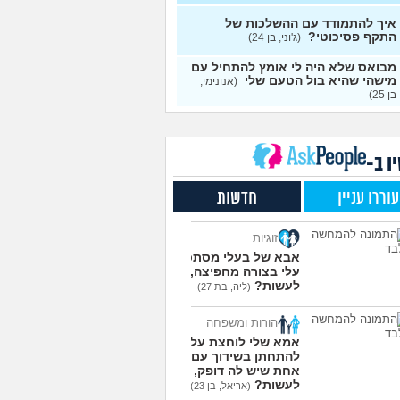
עצות
איך להתמודד עם ההשלכות של
התקף פסיכוטי?
ן מוצצת אצבע כהרגעה,
(ג'וני, בן 24)
7
יתן לעשות?
(נרקיס, בת
עצות
מבואס שלא היה לי אומץ להתחיל עם
מישהי שהיא בול הטעם שלי
(אנונימי,
 את ארון הילדות בבית
5
בן 25)
ים ומוצף בזכרונות. איך
עצות
מודד?
(כבר גדול, בן 35)
מפסיקים לפחד מזה שהזמן
9
ר?
(אליזבת, בת 24)
עצות
ו ב-
י אנשים מתייעצים כל
5
עוררו עניין
חדשות
?
(פפרוני, בן 25)
עצות
ד את הרעב בחיים שלי
3
זוגיות
ה לחזור לזה!
(זלדוס, בן 22)
עצות
אבא של בעלי מסתכל
בודדה מאוד בלי חברים כבר 5
5
עלי בצורה מחפיצה, מה
 ולא יודעת איפה להכיר
לעשות?
עצות
(ליה, בת 27)
בת 23)
הורות ומשפחה
עוד שאלות חדשות במדור
אמא שלי לוחצת עליי
להתחתן בשידוך עם כל
אחת שיש לה דופק, מה
לעשות?
(אריאל, בן 23)