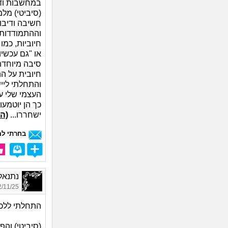
(סיביטי) מלמ
חשיבה ודיבו
וההתמודדות 
חיוביות, כמו
או "גם עכשיו
סיבה מיוחדת
חיובית על ה
והתחלתי ליי
העצמי שלי ע
כך הן יוטמעו
ישחררו...
(ה
בחרתי לה
נתנאל 55, בן 
11/25 21:46
התחלתי ללכת ל
(סיביטי) והפ