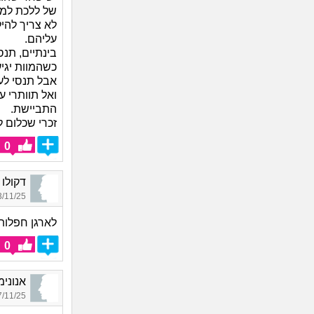
של ללכת למש
לא צריך להי
עליהם.
בינתיים, תנס
כשהמוות יגיע 
אבל תנסי לע
ואל תוותרי ע
התביישת.
זכרי שכלום ל
0
דקולו מנחם_20
11/25 18:00
לארגן חפלות 
0
אנונימי_1646, בן 2
11/25 02:39