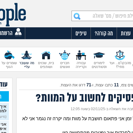
הרשמה
עצות
מה קורה?
טיפים
מהבקו"ם... ועד
לימודים
עבודה
חברים
בית, שכנים
מה שעובר
שומרים על
מתי?!
וסטודנטים
וקריירה
ואנשים
ושותפים
עליי
הגוף
עוד
71
11
ים צפו,
כתבו עצות, ו-
דרגו את העצות.
סיקים לחשוב על המוות?
ח
איך 
 את השאלה ב-02/11/25 בשעה 12:05
למצ
(מישהי
זמן אני פתאום חושבת על מוות ומה יקרה זה נגמר אני לא
אני 
איפש
י לחרדות איך נפטרים מהתחושה הזו