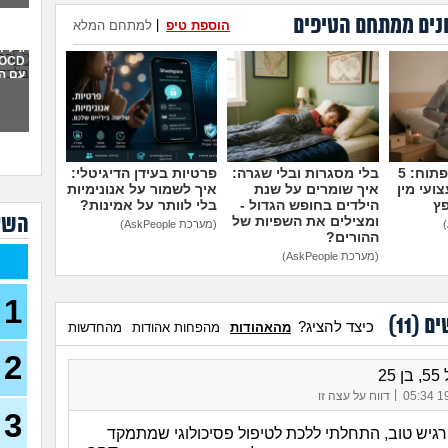
נים ממתחם הטיפים
הוספת טיפ
|
למתחם המלא
איך 
תקיפ
גילית
עם ה
אני 
למה 
כבר 
בהוליוו
חושב
או 
מדברים על זה פתוח: 5
בלי מסגרות ובלי שגרה:
פרטיות בעידן הדיגיטלי:
ועי מין
איך שומרים על שנת
איך לשמור על אנונימיות
פץ
הילדים בחופש הגדול -
בלי לוותר על אמינות?
מה 
השא
ומצילים את השפיות של
(מערכת AskPeople)
אני 
ההורים?
לעב
(מערכת AskPeople)
נקלע
בן 41)
1
ים (
11
)
נזכ
כיצד להציג?
מהאהודות
מהפחות אהודות
מהחדשות
רעה
2
העבו
25
כאשר
|
19/
דווח על עצה זו
כסף
3
(אנונימ
רגיש טוב, התחלתי ללכת לטיפול פסיכולוגי שמתמקד
הרס 