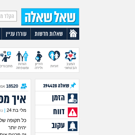
שאלות חדשות
עוררו עניין
המצב
היריון
הורות
זוגיות
מתבגרים
הבטחוני
ולידה
ומשפחה
שאלה
394428
18520
אנש
איך מפ
הזמן
דווח
מלי בת 24
|
כתבה
כל תקופה של 
עקוב
יהיה יותר
זה מכניס אות