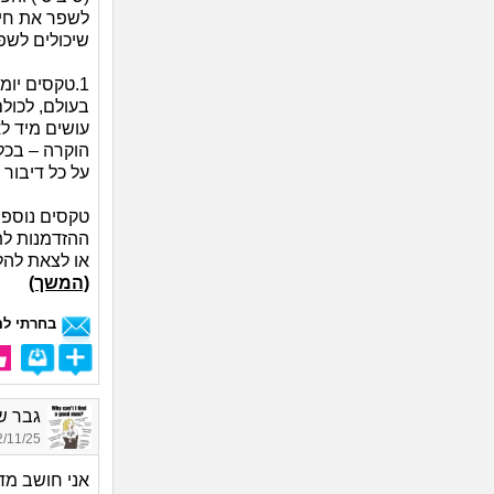
לשפר את חיינ
שיכולים לשפר
1.טקסים יו
בעולם, לכולם
עושים מיד ל
על כל דיבור
טקסים נוספים
ההזדמנות לתק
או לצאת להל
(המשך)
בחרתי לה
גבר של
11/25 18:06
אני חושב מדי