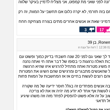
ה לפני שאני מת קמפוט, אני מצליח לדמיין בעיקר שלווה
 בזה תזרמי, לא יקרה כלום אם תחשבי על המוות, זה רק
 תדמייני שאת או אנשים אחרים מתים בצורה מצחיקה חחח
3
17
R, בן 39
|
02/
דווח על עצה זו
‏אני יכול להגיד לך שאני גם לפני 20 שנה חשבתי בדיוק כמוך ופשוט עם
ת האלה נרגעות כי בסופו של דבר אתה חי ואתה נהנה
 משיג מטרות ואתה מתחיל להרגיש איזו שהיא הרגשה
כל שהאנשים מתבגרים ומרגישים שהם השיגו את המטרות
ם רוצים לעשות בחיים אז אז המחשבות על המוות פחות
ה אנשים מפחדים זה בגלל חוסר ידיעה של מה שקורה
 לעשות אף אחד לא יודע מה יהיה אז את לא צריכה
ב על זה אלא פשוט להפסיק לפחד מזה וזה משהו שיגיע
ל תדאגי
ציג את המייל לשואלת השאלה