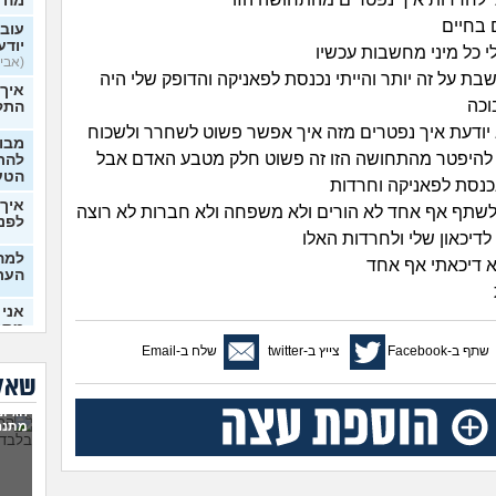
מה 
 בחיים
עובר
יודע
י כל מיני מחשבות עכשיו
(אבי99, בן 22)
בת על זה יותר והייתי נכנסת לפאניקה והדופק שלי היה
איך
וכה
התק
יודעת איך נפטרים מזה איך אפשר פשוט לשחרר ולשכוח
מבוא
 להיפטר מהתחושה הזו זה פשוט חלק מטבע האדם אבל
להתח
הטע
נסת לפאניקה וחרדות
איך 
 לשתף אף אחד לא הורים ולא משפחה ולא חברות לא רוצה
לפני
לדיכאון שלי ולחרדות האלו
למה 
א דיכאתי אף אחד
העת
אני 
מתמ
(Supervegeta, בן 29)
שתף ב-Facebook
צייץ ב-twitter
שלח ב-Email
בעלי
שאלו
הגיונ
מרגי
מתנה
להת
מה ע
(אנוני,