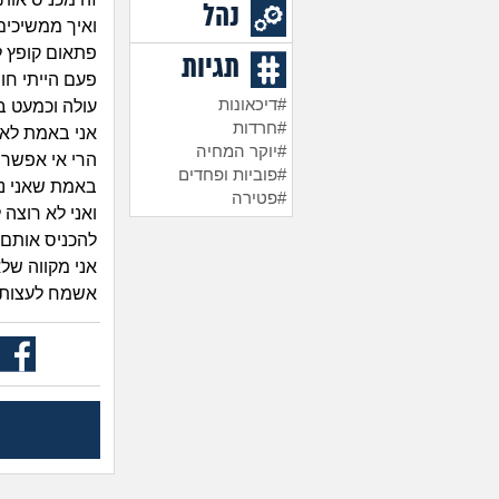
נהל
ואיך ממשיכים
פתאום קופץ ל
תגיות
פעם הייתי חוש
#דיכאונות
עולה וכמעט ב
#חרדות
אני באמת לא 
#יוקר המחיה
הרי אי אפשר
#פוביות ופחדים
באמת שאני נכ
#פטירה
ואני לא רוצה
להכניס אותם 
אני מקווה של
אשמח לעצות