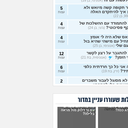
לעשות עם זה
(אנונימי, בן 18)
 תקופה קשה מיואש ולא
5
 איך להיתקדם האלה
עצות
 להתמודד עם ההשלכות של
4
ף פסיכוטי?
(ג'וני, בן 24)
עצות
ס שלא היה לי אומץ
4
יל עם מישהי שהיא בול
עצות
ם שלי
(אנונימי, בן 25)
להתגבר על רצון לקשר
12
 הזמן?
(אנונימית, בת 21)
עצות
אני כל כך חרדתית כלפי
6
יד?
(ירין, בת 19)
עצות
לא מסוגל לעבור משברים
2
שכים בלי להתפרץ
עצות
 חסר רגשות באופן מדאיג
13
ת שעוררו עניין במדור
(אנונימית, בת 33)
עצות
י שפסיכיאטר
מה קורה אם עוברים
ש תקוע בחיים, איך
ג ככה?
עם נר דלוק מול מראה
2
בלילה?
מודד?
(zak, בן 25)
עצות
ושים עם החיים עכשיו?
4
 בת 18)
עצות