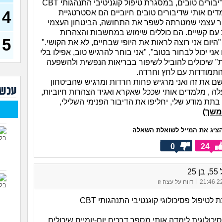
במחשבות ודיבורים טובים, במסגרת טיפול קוגניטיבי התנהגותי CBT
בת 23)
4
דים אותי שדיבורים טובים חיוביים הם אסטרטגיית
עדיי
ר עצמי שמטרתה לשפר את התחושה, הביטחון העצמי
מה נ
עם קשיים. הם כוללים שימוש במחשבות והצהרות
30)
5
 "היום אני רוצה לראות את היופי שבחיים, לא את הקושי."
מסדר
 אני יכול לבחור בטוב", "אני בוחר להרגיש טוב, אפילו בלי
ההור
" שיכולים להוביל לשיפור בבריאות הנפשית ולהשפעה
להת
התמודדות עם לחץ וחרדה.
איך 
שם את זה ואני מרגיש פחות חרדות ומרגיש שהביטחון
עוב
עכשי
לה , מלמדים אותי שככל שאקרא ואגיד הצהרות חיוביות,
 בתת מודע שלי, יחליפו את הדיבור הפנימי השלילי,
עם מ
הזמן
משך)
מאב
ציג את המייל לשואלת השאלה
ורוצ
0
24
שנים
(עדן, 
25
|
22/
דווח על עצה זו
טיפול פסיכולוגי קוגנטיבי התנהגותי CBT
סיכולוגית לימדה אותי מספר דרכים יום-יומיים שיכולים