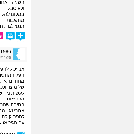
השניה האחרונ
ולא סבל.
במקום להלחם
מחשבות.
תנסי לגוון,
onen1986
11/25 12:36
הגיל המחשבו
מהחיים ואתה
של מיצוי וכ
לעשות מה שה
מלחיצות.
‏הסיבה שהרב
אחרי ואין מה
להפסיק לחשו
עם הגיל אז א
בחרתי לה