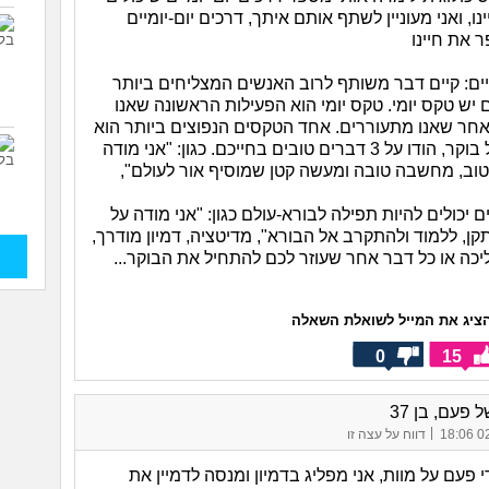
ו, ואני מעוניין לשתף אותם איתך, דרכים יום-יומיים
 את חיינו
מיים: קיים דבר משותף לרוב האנשים המצליחים ביותר
 יש טקס יומי. טקס יומי הוא הפעילות הראשונה שאנו
אחר שאנו מתעוררים. אחד הטקסים הנפוצים ביותר הוא
הוקרה – בכל בוקר, הודו על 3 דברים טובים בחייכם. כגון: "אני מודה
 טוב, מחשבה טובה ומעשה קטן שמוסיף אור לעולם",
 יכולים להיות תפילה לבורא-עולם כגון: "אני מודה על
ן, ללמוד ולהתקרב אל הבורא", מדיטציה, דמיון מודרך,
יכה או כל דבר אחר שעוזר לכם להתחיל את הבוקר...
ציג את המייל לשואלת השאלה
0
15
 פעם, בן 37
|
02/
דווח על עצה זו
 פעם על מוות, אני מפליג בדמיון ומנסה לדמיין את