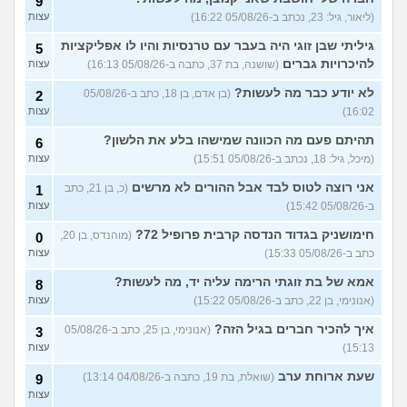
9
בת 23)
עצות
(ליאור, גיל: 23, נכתב ב-05/08/26 16:22)
עצות
עדיין מוצצת אצבע כהרגעה,
7
גיליתי שבן זוגי היה בעבר עם טרנסיות והיו לו אפליקציות
מה ניתן לעשות?
5
(נרקיס, בת
עצות
להיכרויות גברים
(שושנה, בת 37, כתבה ב-05/08/26 16:13)
עצות
30)
מסדר את ארון הילדות בבית
5
לא יודע כבר מה לעשות?
(בן אדם, בן 18, כתב ב-05/08/26
2
ההורים ומוצף בזכרונות. איך
עצות
16:02)
עצות
להתמודד?
(כבר גדול, בן 35)
איך מפסיקים לפחד מזה שהזמן
תהיתם פעם מה הכוונה שמישהו בלע את הלשון?
9
6
עובר?
(אליזבת, בת 24)
עצות
(מיכל, גיל: 18, נכתב ב-05/08/26 15:51)
עצות
עם מי אנשים מתייעצים כל
5
אני רוצה לטוס לבד אבל ההורים לא מרשים
(כ, בן 21, כתב
1
הזמן?
(פפרוני, בן 25)
עצות
ב-05/08/26 15:42)
עצות
מאבד את הרעב בחיים שלי
3
חימושניק בגדוד הנדסה קרבית פרופיל 72?
(מוהנדס, בן 20,
0
ורוצה לחזור לזה!
(זלדוס, בן 22)
עצות
כתב ב-05/08/26 15:33)
עצות
בודדה מאוד בלי חברים כבר 5
5
אמא של בת זוגתי הרימה עליה יד, מה לעשות?
שנים ולא יודעת איפה להכיר
8
עצות
(עדן, בת 23)
(אנונימי, בן 22, כתב ב-05/08/26 15:22)
עצות
עוד שאלות חדשות במדור
איך להכיר חברים בגיל הזה?
(אנונימי, בן 25, כתב ב-05/08/26
3
15:13)
עצות
שעת ארוחת ערב
(שואלת, בת 19, כתבה ב-04/08/26 13:14)
9
עצות