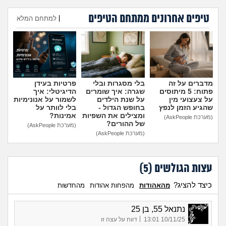
מה שעובר עליי
טיפים אחרונים ממתחם הטיפים
|
למתחם המלא
שומרים על הגוף
הוספת טיפ
פיננסי וכלכלה
בין הסדינים
מדברים על זה
בלי מסגרות ובלי
פרטיות בעידן
פתוח: 5 מיתוסים
שגרה: איך שומרים
הדיגיטלי: איך
על צעצועי מין
על שנת הילדים
לשמור על אנונימיות
חיות מחמד
שהגיע הזמן לנפץ
בחופש הגדול -
בלי לוותר על
ומצילים את השפיות
אמינות?
(מערכת AskPeople)
של ההורים?
(מערכת AskPeople)
יוקר המחיה
(מערכת AskPeople)
גאווה
עצות הגולשים (
5
)
כיצד להציג?
מהאהודות
מהפחות אהודות
מהחדשות
נתנאל 55, בן 25
|
10/11/25 13:01
דווח על עצה זו