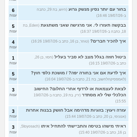
בחור עם יותר נסיון מנשק גרוע
(היוש, בת 29, כתבה
6
ב-19/07/26 16:46)
עצות
בבקשה תעזרו לי. אני מרגישה שאני משתגעת
(Eden, בת
5
18, כתבה ב-19/07/26 16:37)
עצות
איך להכיר חברים?
(טוהר, בן 16, כתב ב-19/07/26 16:26)
4
עצות
ביטול חוזה בגלל מצב לא סביר בעליל
(חסוי, בן 26,
1
כתב ב-19/07/26 16:15)
עצות
איך לדעת אם אני בחורה יפה? / מושכת כלפי חוץ?
5
(לאמפסיקהלחשוב, בת 21, כתבה ב-19/07/26 16:04)
עצות
לצאת לעצמאות או לרדוף אחרי החלום? החישוב
3
הכלכלי שלי לא מסתדר
(ירין, בת 19, כתבה ב-19/07/26
עצות
15:55)
עזרה ויעוץ: בזוגיות מדהימה אבל חושק בבנות אחרות
3
(אנונימי, בן 20, כתב ב-19/07/26 15:44)
עצות
ראיתי מישהו בטיסה והתביישתי להתחיל איתו
(Stoyosach,
3
בן 16, כתב ב-19/07/26 15:40)
עצות