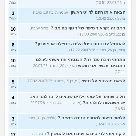
ב-22/07/26 13:51)
עצות
יוצאת איתו היום לדייט ראשון
(אנונימית, בת 18, כתבה
3
ב-22/07/26 13:42)
עצות
האם זה נקרא חשיפה של הגוף בפומבי?
(בחור ישיבה,
10
בן 22, כתב ב-20/07/26 17:33)
עצות
להתחיל עם בנות בים/ הליכה בטיילת או מועדון?
8
(רואי, בן 26, כתב ב-20/07/26 17:22)
עצות
פתחתי תיבת פנדורה? הכנסתי את אשתי לעולם
10
התכנים ועכשיו אני חושש
(אבי, בן 30, כתב ב-20/07/26
עצות
17:11)
לצאת מהצבא על נפשי
(יוני, בן 19, כתב ב-20/07/26 17:02)
5
עצות
חלום שחוזר על עצמו ילדים שבאים לי בחלום, האם
4
יש משמעות לחלומות?
(אב עובד, בן 44, כתב ב-20/07/26
עצות
16:53)
ללמוד סיעוד למטרת הגירה במצבי?
(אלכס, בן 31, כתב
3
ב-20/07/26 16:42)
עצות
לוקח אותי לדייטים גרועים האם להמשיך?
(נטע, בת
17