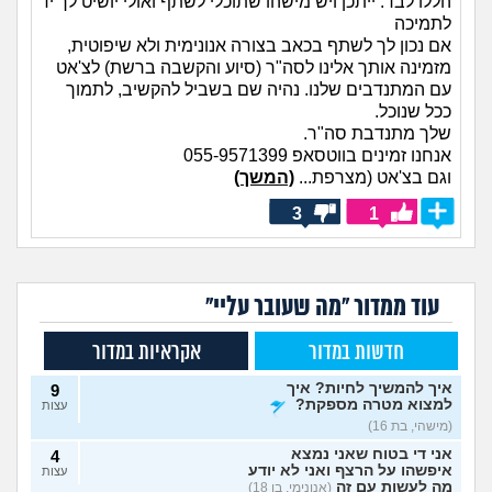
הללו לבד. ייתכן ויש מישהו שתוכלי לשתף ואולי יושיט לך יד
לתמיכה
אם נכון לך לשתף בכאב בצורה אנונימית ולא שיפוטית,
מזמינה אותך אלינו לסה"ר (סיוע והקשבה ברשת) לצ'אט
עם המתנדבים שלנו. נהיה שם בשביל להקשיב, לתמוך
ככל שנוכל.
שלך מתנדבת סה"ר.
אנחנו זמינים בווטסאפ 055-9571399
וגם בצ'אט (מצרפת...
(המשך)
3
1
עוד ממדור "מה שעובר עליי"
חדשות במדור
אקראיות במדור
איך להמשיך לחיות? איך
9
למצוא מטרה מספקת?
עצות
(מישהי, בת 16)
אני די בטוח שאני נמצא
4
איפשהו על הרצף ואני לא יודע
עצות
מה לעשות עם זה
(אנונימי, בן 18)