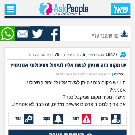
עמוד הבית
שאל שאלה
מה שעובר עליי
שאלות חדשות
79
5
18477
אנשים צפו,
כתבו עצות, ו-
דרגו את העצות.
שאלות שעוררו עניין
יש מקום כזה שניתן לגשת אליו לטיפול פסיכולוגי אנונימי?
עצות חדשות
.. בת 29
|
כתבה את השאלה ב-02/11/25 בשעה 16:31
היי, יש מקום כזה שניתן לגשת אליו לטיפול פסיכולוגי
מה קורה כאן?
אנונימי?
מישהו מכיר מקום שמקבל ככה?
מתחם הטיפים
אם צריך למסור פרטים אישיים מזהים, זה כבר לא אנונימי..
הזמן
דווח
עקוב
נהל
מדורים