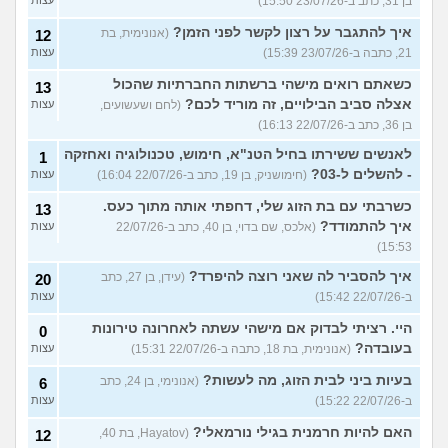
בן 31, כתב ב-23/07/26 15:50)
עצות
איך להתגבר על רצון לקשר לפני הזמן?
(אנונימית, בת
12
21, כתבה ב-23/07/26 15:39)
עצות
כשאתם רואים מישהי ברשתות החברתיות שהכול
13
אצלה סביב הבילויים, זה מוריד לכם?
(לחם ושעשועים,
עצות
בן 36, כתב ב-22/07/26 16:13)
לאנשים ששירתו בחיל הטנ"א, חימוש, טכנולוגיה ואחזקה
1
- להשלים ל-03?
(חימושניק, בן 19, כתב ב-22/07/26 16:04)
עצות
כשרבתי עם בת הזוג שלי, דחפתי אותה מתוך כעס.
13
איך להתמודד?
(אלכס, שם בדוי, בן 40, כתב ב-22/07/26
עצות
15:53)
איך להסביר לה שאני רוצה להיפרד?
(עידן, בן 27, כתב
20
ב-22/07/26 15:42)
עצות
היי. רציתי לבדוק אם מישהי עשתה לאחרונה טירונות
0
בעובדה?
(אנונימית, בת 18, כתבה ב-22/07/26 15:31)
עצות
בעיות ביני לבית הזוג, מה לעשות?
(אנונימי, בן 24, כתב
6
ב-22/07/26 15:22)
עצות
האם להיות חרמנית בגילי נורמאלי?
(Hayatov, בת 40,
12