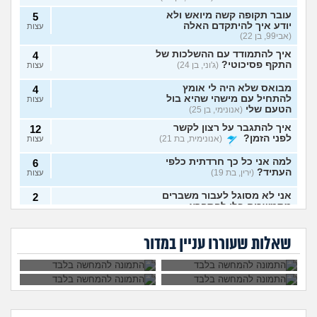
עובר תקופה קשה מיואש ולא
5
יודע איך להיתקדם האלה
עצות
(אבי99, בן 22)
איך להתמודד עם ההשלכות של
4
התקף פסיכוטי?
(ג'וני, בן 24)
עצות
מבואס שלא היה לי אומץ
4
להתחיל עם מישהי שהיא בול
עצות
הטעם שלי
(אנונימי, בן 25)
איך להתגבר על רצון לקשר
12
לפני הזמן?
(אנונימית, בת 21)
עצות
למה אני כל כך חרדתית כלפי
6
העתיד?
(ירין, בת 19)
עצות
אני לא מסוגל לעבור משברים
2
מתמשכים בלי להתפרץ
עצות
הגיוני שפסיכיאטר
מה קורה אם עוברים
(Supervegeta, בן 29)
מתנהג ככה?
עם נר דלוק מול מראה
גיליתי שאני סובל מ
למי אפשר לפנות כדי
בלילה?
בעלי חסר רגשות באופן מדאיג
OCD, איך להתמודד
להפסיק מפגעי רעש
13
שאלות שעוררו עניין במדור
עם הדיכאון?
במדינת ישראל? אבל
(אנונימית, בת 33)
עצות
באמת?
מרגיש תקוע בחיים, איך
2
להתמודד?
(zak, בן 25)
עצות
מה עושים עם החיים עכשיו?
4
(אנוני, בת 18)
עצות