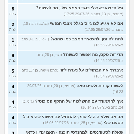
גיליתי שאבא שלי בוגד באמא שלי, מה לעשות?
8
(אנונימי, בן 13, כתב ב-29/07/26 17:25)
עצות
אם לא אגיע לצו גיוס בגלל מצבי הנפשי
(מלשבית, בת 18,
2
כתבה ב-29/07/26 17:05)
עצות
לתת לה זמן ולהשאיר המצב כמו שהוא?
(Flo-T, בן 41, כתב
1
ב-29/07/26 16:56)
עצות
תדירות סקס, מה אפשר לעשות?
(נשוי, בן 28, כתב
8
ב-29/07/26 16:45)
עצות
איבדתי את הבתולים על נערת ליווי
(סתם מישהו, בן 17, כתב
5
ב-29/07/26 16:34)
עצות
לעשות קרחת ולשים פאה
(אנונימי, בן 20, כתב ב-29/07/26
4
16:23)
עצות
איך להתמודד עם ההשלכות של התקף פסיכוטי?
(ג'וני, בן
4
24, כתב ב-29/07/26 16:14)
עצות
מבואס שלא היה לי אומץ להתחיל עם מישהי שהיא בול
4
הטעם שלי
(אנונימי, בן 25, כתב ב-29/07/26 16:05)
עצות
שאלה לסטודנטים ולמהנדסי תוכנה - האם עדיין כדאי
3