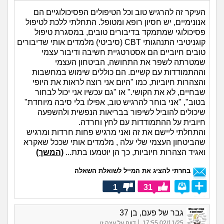
העיקר זה להרגיש טוב וכל הטיפולים הפסיכולוגיים הם
אנונימיים, יש חסיון רופא ומטופל. התחלתי ללכת לטיפול
פסיכולוגי שמתמקד בדיבורים טובים, במסגרת טיפול
קוגניטיבי התנהגותי CBT (סיביטי) מלמדים אותי שדיבורים
טובים חיוביים הם אסטרטגיית חשיבה ודיבור עצמי
שמטרתה לשפר את התחושה, הביטחון העצמי
וההתמודדות עם קשיים. הם כוללים שימוש במחשבות
והצהרות חיוביות, כמו "היום אני רוצה לראות את היופי
שבחיים, לא את הקושי." או "גם עכשיו אני יכול לבחור
בטוב", "אני בוחר להרגיש טוב, אפילו בלי סיבה מיוחדת"
שיכולים להוביל לשיפור בבריאות הנפשית ולהשפעה
חיובית על ההתמודדות עם לחץ וחרדה.
והתחלתי ליישם את זה ואני מרגיש פחות חרדות ומרגיש
שהביטחון העצמי שלי עלה , מלמדים אותי שככל שאקרא
ואגיד הצהרות חיוביות, כך הן יוטמעו בתת...
(המשך)
בחרתי להציג את המייל לשואלת השאלה
1
31
גבר של פעם, בן 37
|
02/11/25 17:55
דווח על עצה זו