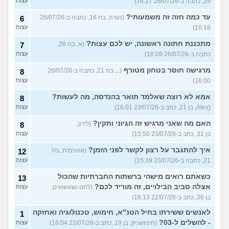
29, כתבה ב-26/07/26 16:27)
עצות
עד כמה חזה זה משמעותי?
(נערה, בת 16, כתבה ב-26/07/26
6
16:18)
עצות
מתכננת חתונה ראשונה, יש לכם עצות?
(א, בת 28,
7
כתבה ב-26/07/26 16:09)
עצות
מרגישה חוסר בטחון מטורף
(.., בת 21, כתבה ב-26/07/26
8
16:00)
עצות
אמא לא רוצה שאלמד תואר בהנדסה, מה לעשות?
8
(Alex, בן 21, כתב ב-23/07/26 16:01)
עצות
האם מה שאני מרגיש זה הגיוני ותקין?
(לירון,
8
בן 31, כתב ב-23/07/26 15:50)
עצות
איך להתגבר על רצון לקשר לפני הזמן?
(אנונימית, בת
12
21, כתבה ב-23/07/26 15:39)
עצות
כשאתם רואים מישהי ברשתות החברתיות שהכול
13
אצלה סביב הבילויים, זה מוריד לכם?
(לחם ושעשועים,
עצות
בן 36, כתב ב-22/07/26 16:13)
לאנשים ששירתו בחיל הטנ"א, חימוש, טכנולוגיה ואחזקה
1
- להשלים ל-03?
(חימושניק, בן 19, כתב ב-22/07/26 16:04)
עצות