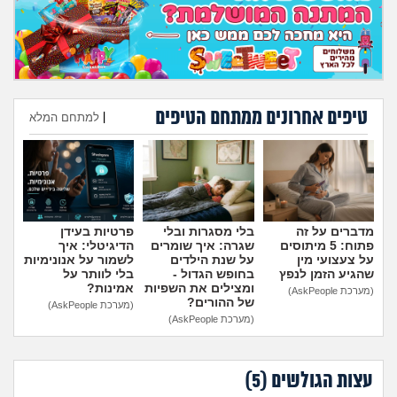
מה שעובר עליי
שומרים על הגוף
פיננסי וכלכלה
טיפים אחרונים ממתחם הטיפים
|
למתחם המלא
בין הסדינים
הוספת טיפ
חיות מחמד
מדברים על זה
בלי מסגרות ובלי
פרטיות בעידן
יוקר המחיה
פתוח: 5 מיתוסים
שגרה: איך שומרים
הדיגיטלי: איך
על צעצועי מין
על שנת הילדים
לשמור על אנונימיות
שהגיע הזמן לנפץ
בחופש הגדול -
בלי לוותר על
גאווה
ומצילים את השפיות
אמינות?
(מערכת AskPeople)
של ההורים?
(מערכת AskPeople)
(מערכת AskPeople)
עצות הגולשים (
5
)