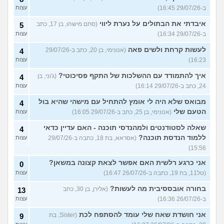
ב-29/07/26 16:45)
עצות
איבדתי את הבתולים על נערת ליווי
(סתם מישהו, בן 17, כתב
5
ב-29/07/26 16:34)
עצות
לעשות קרחת ולשים פאה
(אנונימי, בן 20, כתב ב-29/07/26
4
16:23)
עצות
איך להתמודד עם ההשלכות של התקף פסיכוטי?
(ג'וני, בן
4
24, כתב ב-29/07/26 16:14)
עצות
מבואס שלא היה לי אומץ להתחיל עם מישהי שהיא בול
4
הטעם שלי
(אנונימי, בן 25, כתב ב-29/07/26 16:05)
עצות
שאלה לסטודנטים ולמהנדסי תוכנה - האם עדיין כדאי
4
ללמוד הנדסת תוכנה?
(אסראא, בת 18, כתבה ב-29/07/26
עצות
15:56)
אני כרגע רלשית האם אפשר לצאת קצונה במשאן?
0
(טל11, בת 19, כתבה ב-26/07/26 16:47)
עצות
בחורה אובססיבית מה לעשות?
(אלירן, בן 30, כתב
13
ב-26/07/26 16:36)
עצות
אני חושדת שאח שלי עומד להסתפח לכת
(Sister, בת
9