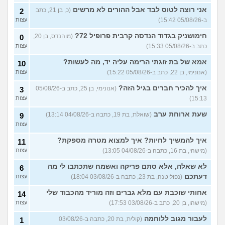
עם מי אנשים מתייעצים כל
5
אני רוצה לטוס לבד אבל ההורים לא מרשים
(כ, בן 21, כתב
2
הזמן?
(פפרוני, בן 25)
עצות
ב-05/08/26 15:42)
עצות
מאבד את הרעב בחיים שלי
3
חימושניק בגדוד הנדסה קרבית פרופיל 72?
(מוהנדס, בן 20,
0
ורוצה לחזור לזה!
(זלדוס, בן 22)
עצות
כתב ב-05/08/26 15:33)
עצות
בודדה מאוד בלי חברים כבר 5
5
אמא של בת זוגתי הרימה עליה יד, מה לעשות?
שנים ולא יודעת איפה להכיר
10
עצות
(עדן, בת 23)
(אנונימי, בן 22, כתב ב-05/08/26 15:22)
עצות
עוד שאלות חדשות במדור
איך להכיר חברים בגיל הזה?
(אנונימי, בן 25, כתב ב-05/08/26
3
15:13)
עצות
שעת ארוחת ערב
(שואלת, בת 19, כתבה ב-04/08/26 13:14)
9
עצות
איך להמשיך לחיות? איך למצוא מטרה מספקת?
11
(מישהי, בת 16, כתבה ב-04/08/26 13:05)
עצות
לא שאלה, אלא סתם פריקה ואשמח שתכתבו לי מה
6
דעתכם
(נפוליטנה, בת 23, כתבה ב-03/08/26 18:04)
עצות
אחותי שוכבת עם מלא גברים וזה מוריד מהכבוד שלי
14
(מישהו, בן 20, כתב ב-03/08/26 17:53)
עצות
לעבור מגוב ללוחמה
(קולית, בת 20, כתבה ב-03/08/26
1