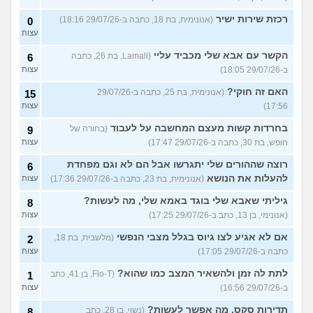
רכזת שירות ישיר
(אנונימית, בת 18, כתבה ב-29/07/26 18:16)
0
עצות
הקשר עם אבא שלי מכביד עליי
(Lamali, בת 26, כתבה
6
ב-29/07/26 18:05)
עצות
האם זה חוקי?
(אנונימית, בת 25, כתבה ב-29/07/26
15
17:56)
עצות
בחרדות קשות מעצם המחשבה על לעבוד
(בחורה של
9
חופש, בת 30, כתבה ב-29/07/26 17:47)
עצות
רוצה שההורים שלי יתגרשו אבל הם לא וגם מפחדת
6
להעלות את הנושא
(אנונימית, בת 23, כתבה ב-29/07/26 17:36)
עצות
גיליתי שאבא שלי בוגד באמא שלי, מה לעשות?
8
(אנונימי, בן 13, כתב ב-29/07/26 17:25)
עצות
אם לא אגיע לצו גיוס בגלל מצבי הנפשי
(מלשבית, בת 18,
2
כתבה ב-29/07/26 17:05)
עצות
לתת לה זמן ולהשאיר המצב כמו שהוא?
(Flo-T, בן 41, כתב
1
ב-29/07/26 16:56)
עצות
תדירות סקס, מה אפשר לעשות?
(נשוי, בן 28, כתב
8