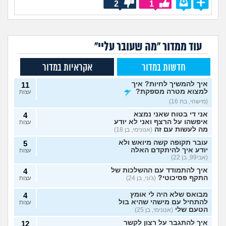
2
1
עוד ממדור "מה שעובר עליי"
חדשות במדור
אקראיות במדור
איך להמשיך לחיות? איך
11
למצוא מטרה מספקת?
עצות
(מישהי, בת 16)
אני די בטוח שאני נמצא
4
איפשהו על הרצף ואני לא יודע
עצות
מה לעשות עם זה
(אנונימי, בן 18)
עובר תקופה קשה מיואש ולא
5
יודע איך להיתקדם האלה
עצות
(אבי99, בן 22)
איך להתמודד עם ההשלכות של
4
התקף פסיכוטי?
(ג'וני, בן 24)
עצות
מבואס שלא היה לי אומץ
4
להתחיל עם מישהי שהיא בול
עצות
הטעם שלי
(אנונימי, בן 25)
איך להתגבר על רצון לקשר
12