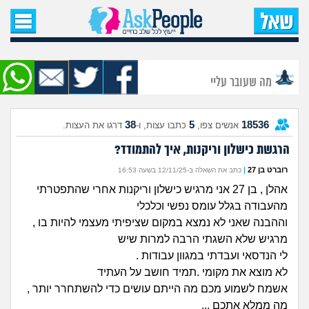
עמוד הבית
שאל שאלה
מה שעובר עליי
שאלות חדשות
38
5
18536
אנשים צפו,
כתבו עצות, ו-
דרגו את העצות.
שאלות שעוררו עניין
הרגשת כישלון וריקנות, איך להתמודד?
עצות חדשות
רוברט בן 27
|
כתב את השאלה ב-12/11/25 בשעה 16:53
אהלן , בן 27 אני מרגיש כישלון וריקנות אחרי שהתפטרתי
מה קורה כאן?
מהעבודה בגלל עומס נפשי וכלכלי
וההבנה שאני לא נמצא במקום שציפיתי מעצמי להיות בו ,
מתחם הטיפים
מרגיש שלא השגתי הרבה למרות שיש
לי הנדסאי ועבדתי במגוון עבודות .
מדורים
לא מוצא את מקומי .תמיד חושב על העתיד
אשמח לשמוע מכם מה הייתם עושים כדי להשתחרר יותר ,
מה ממלא אתכם ...