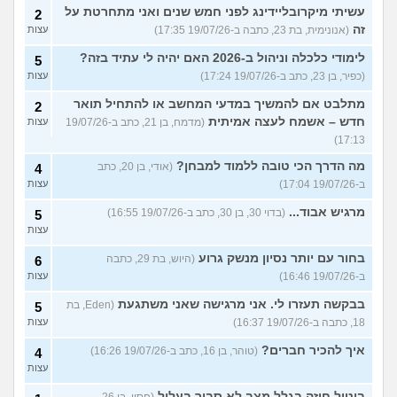
עשיתי מיקרובליידינג לפני חמש שנים ואני מתחרטת על
2
זה
(אנונימית, בת 23, כתבה ב-19/07/26 17:35)
עצות
לימודי כלכלה וניהול ב-2026 האם יהיה לי עתיד בזה?
5
(כפיר, בן 23, כתב ב-19/07/26 17:24)
עצות
מתלבט אם להמשיך במדעי המחשב או להתחיל תואר
2
חדש – אשמח לעצה אמיתית
(מדמח, בן 21, כתב ב-19/07/26
עצות
17:13)
מה הדרך הכי טובה ללמוד למבחן?
(אודי, בן 20, כתב
4
ב-19/07/26 17:04)
עצות
מרגיש אבוד...
(בדוי 30, בן 30, כתב ב-19/07/26 16:55)
5
עצות
בחור עם יותר נסיון מנשק גרוע
(היוש, בת 29, כתבה
6
ב-19/07/26 16:46)
עצות
בבקשה תעזרו לי. אני מרגישה שאני משתגעת
(Eden, בת
5
18, כתבה ב-19/07/26 16:37)
עצות
איך להכיר חברים?
(טוהר, בן 16, כתב ב-19/07/26 16:26)
4
עצות
ביטול חוזה בגלל מצב לא סביר בעליל