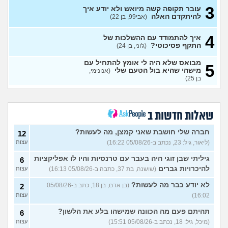
3
עובר תקופה קשה מיואש ולא יודע איך
מה לדעתכם אני צריך לעשות?
8
להיתקדם האלה
(אבי99, בן 22)
אני באמת שונא לקום כל יום
עצות
לעבוד
(אזרח, בן 20)
4
איך להתמודד עם ההשלכות של
נקלעתי לעימות פיזי
(דורון,
9
התקף פסיכוטי?
(ג'וני, בן 24)
עצות
בן 41)
מבואס שלא היה לי אומץ להתחיל עם
5
נזכר במעשים מביכים מתקופה
6
מישהי שהיא בול הטעם שלי
(אנונימי,
רעה
(אף_אחד, בן 29)
עצות
בן 25)
העבודה הפכה להיות אובססיה,
4
כאשר אני לא עובד או מרוויח
עצות
כסף יש מעלי שד אשמה
שאלות חדשות ב
(אנונימי, בן 25)
הרס עצמי בזוגיות
(ט אנונימית,
5
חברה שלי חושבת שאני קמצן, מה לעשות?
12
בת 23)
עצות
(ליאור, גיל: 23, נכתב ב-05/08/26 16:22)
עצות
עדיין מוצצת אצבע כהרגעה,
7
גיליתי שבן זוגי היה בעבר עם טרנסיות והיו לו אפליקציות
מה ניתן לעשות?
6
(נרקיס, בת
עצות
להיכרויות גברים
(שושנה, בת 37, כתבה ב-05/08/26 16:13)
עצות
30)
מסדר את ארון הילדות בבית
5
לא יודע כבר מה לעשות?
(בן אדם, בן 18, כתב ב-05/08/26
2
ההורים ומוצף בזכרונות. איך
עצות
16:02)
עצות
להתמודד?
(כבר גדול, בן 35)
איך מפסיקים לפחד מזה שהזמן
תהיתם פעם מה הכוונה שמישהו בלע את הלשון?
9
6
עובר?
(אליזבת, בת 24)
עצות
(מיכל, גיל: 18, נכתב ב-05/08/26 15:51)
עצות