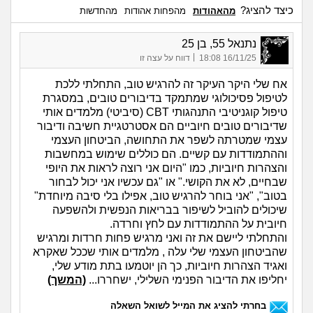
כיצד להציג?
מהאהודות
מהפחות אהודות
מהחדשות
נתנאל 55, בן 25
|
16/11/25 18:08
דווח על עצה זו
אח שלי היקר העיקר זה להרגיש טוב, התחלתי ללכת
לטיפול פסיכולוגי שמתמקד בדיבורים טובים, במסגרת
טיפול קוגניטיבי התנהגותי CBT (סיביטי) מלמדים אותי
שדיבורים טובים חיוביים הם אסטרטגיית חשיבה ודיבור
עצמי שמטרתה לשפר את התחושה, הביטחון העצמי
וההתמודדות עם קשיים. הם כוללים שימוש במחשבות
והצהרות חיוביות, כמו "היום אני רוצה לראות את היופי
שבחיים, לא את הקושי." או "גם עכשיו אני יכול לבחור
בטוב", "אני בוחר להרגיש טוב, אפילו בלי סיבה מיוחדת"
שיכולים להוביל לשיפור בבריאות הנפשית ולהשפעה
חיובית על ההתמודדות עם לחץ וחרדה.
והתחלתי ליישם את זה ואני מרגיש פחות חרדות ומרגיש
שהביטחון העצמי שלי עלה , מלמדים אותי שככל שאקרא
ואגיד הצהרות חיוביות, כך הן יוטמעו בתת מודע שלי,
יחליפו את הדיבור הפנימי השלילי, ישחררו...
(המשך)
בחרתי להציג את המייל לשואל השאלה