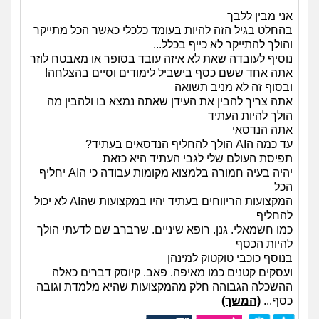
אני מבין ללבך
בהחלט בגיל הזה להיות בעומד כלכלי כאשר הכל מתייקר
והולך להתייקר לא כייף בכלל...
נוסיף לעובדה שאת לא איזה עובד בסופר או מאבטח לוזר
אתה אחד ששם כסף בישביל לימודים וסיים בהצלחה!
ובסוף זה לא מניב תשואה
אתה צריך להבין את העידן שאתה נמצא בו ולהבין מה
הולך להיות העתיד
אתה הנדסאי
עד כמה הAI הולך להחליף הנדסאים בעתיד?
תפיסת העולם שלי לגבי העתיד היא כזאת
יהיה בעיה חמורה בלמצוא מקומות עבודה כי הAI יחליף
הכל
המקצועות הריווחים בעתיד יהיו במקצועות שהAI לא יכול
להחליף
כמו חשמאלי. גנן. רופא שיניים. שרברב שם לדעתי הולך
להיות הכסף
בנוסף כוכבי טוקטוק למינהן
ועסקים קטנים כמו מאיפה. פאב. קיוסק דברים כאלה
ההשכלה הגבוהה חלק מהמקצועות שהיא מלמדת וגובה
כסף...
(המשך)