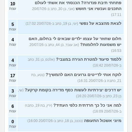
פתחתי תיבת פנדורה? הכנסתי את אשתי לעולם
10
התכנים ועכשיו אני חושש
(אבי, בן 30, כתב ב-20/07/26
עצות
17:11)
לצאת מהצבא על נפשי
(יוני, בן 19, כתב ב-20/07/26 17:02)
5
עצות
חלום שחוזר על עצמו ילדים שבאים לי בחלום, האם
4
יש משמעות לחלומות?
(אב עובד, בן 44, כתב ב-20/07/26
עצות
16:53)
ללמוד סיעוד למטרת הגירה במצבי?
(אלכס, בן 31, כתב
4
ב-20/07/26 16:42)
עצות
לוקח אותי לדייטים גרועים האם להמשיך?
(נטע, בת
17
21, כתבה ב-20/07/26 16:31)
עצות
יש דרכים יצירתיות לעשות כסף מדירה בקומת קרקע?
(שי,
3
בן 23, כתב ב-20/07/26 16:20)
עצות
למה אני כל כך חרדתית כלפי העתיד?
(ירין, בת 19, כתבה
6
ב-20/07/26 16:09)
עצות
מיוני אשכול התעופה
(ככככ, בן 18, כתב ב-20/07/26 16:00)
0
עצות