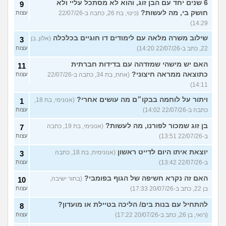
6 שנים יחד עם הבן זוג, והוא לא מסתכל עליי ולא
9
חושק בי, מה לעשות?
(כינוי, בת 26, כתבה ב-22/07/26
עצות
14:29)
שילוב משרה מלאה עם לימודים דו חוגיים בכלכלה
(אלון, בן
3
22, כתב ב-22/07/26 14:20)
עצות
האם יש מישהי שמזדהה עם בדידות חברתית
11
כתוצאה ממראה חיצוני?
(אחת, בת 34, כתבה ב-22/07/26
עצות
14:11)
ויתור על לוחמה בבקו״ם מה עושים אחרי?
(אנונימי, בת 18,
1
כתבה ב-22/07/26 14:02)
עצות
בן זוג שמכור לפורנו, מה לעשות?
(אנונימי, בת 19, כתבה
7
ב-22/07/26 13:51)
עצות
יוצאת איתו היום לדייט ראשון
(אנונימית, בת 18, כתבה
3
ב-22/07/26 13:42)
עצות
האם זה נקרא חשיפה של הגוף בפומבי?
(בחור ישיבה,
10
בן 22, כתב ב-20/07/26 17:33)
עצות
להתחיל עם בנות בים/ הליכה בטיילת או מועדון?
8
(רואי, בן 26, כתב ב-20/07/26 17:22)
עצות