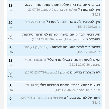
כשרבתי עם בת הזוג שלי, דחפתי אותה מתוך כעס.
13
איך להתמודד?
(אלכס, שם בדוי, בן 40, כתב ב-22/07/26
עצות
15:53)
איך להסביר לה שאני רוצה להיפרד?
(עידן, בן 27, כתב
20
ב-22/07/26 15:42)
עצות
היי. רציתי לבדוק אם מישהי עשתה לאחרונה טירונות
0
בעובדה?
(אנונימית, בת 18, כתבה ב-22/07/26 15:31)
עצות
בעיות ביני לבית הזוג, מה לעשות?
(אנונימי, בן 24, כתב
6
ב-22/07/26 15:22)
עצות
האם להיות חרמנית בגילי נורמאלי?
(Hayatov, בת 40,
13
כתבה ב-22/07/26 15:11)
עצות
לא משלמת בדייטים
(אלי, בן 29, כתב ב-22/07/26 15:00)
9
עצות
בטעות "התעוררתי" מאחת החברות שלי
(מקווה שלא
8
סוטה, בן 18, כתב ב-22/07/26 14:51)
עצות
ויתור על לוחמה בבקו״ם
(אנונימי, בת 18, כתבה ב-22/07/26
0
14:40)
עצות