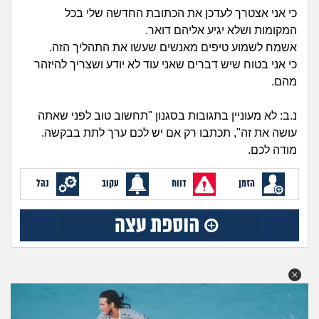
זוגיות
חיפוש שאלות
כי אני אצטרך לעדכן את הכתובת החדשה שלי בכל
המקומות ושלא יגיע אליהם דואר.
|
היריון ולידה
הרשמה
התחברות
אשמח לשמוע טיפים מאנשים שעשו את התהליך הזה.
כי אני בטוח שיש דברים שאני עוד לא יודע ושצריך להיזהר
הורות ומשפחה
מהם.
מתבגרים
נ.ב: לא מעוניין בתגובות בסגנון "תחשוב טוב לפני שאתה
עושה את זה", תכתבו רק אם יש לכם ערך לתת בבקשה.
מהבקו"ם... ועד מתי?!
מודה לכם.
לימודים וסטודנטים
הזמן
דווח
עקוב
נהל
עבודה וקריירה
חברים ואנשים
בית, שכנים ושותפים