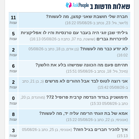
ההורים זרקו אותי מהבית, ואין
8
לי לאן ללכת
שאלות חדשות ב
(ניתאי, בן 28)
עצות
משפחה בבניין שהורסת את
2
חברה שלי חושבת שאני קמצן, מה לעשות?
11
איכות החיים, מה אפשר לעשות
עצות
(ליאור, גיל: 23, נכתב ב-05/08/26 16:22)
עצות
עם זה?
(אלון, בן 18)
שכנים חסרי מנוח בבירת
גיליתי שבן זוגי היה בעבר עם טרנסיות והיו לו אפליקציות
3
5
העמק, איך להתמודד?
עצות
להיכרויות גברים
(שושנה, בת 37, כתבה ב-05/08/26 16:13)
עצות
(דואגת, בן 38)
לא יודע כבר מה לעשות?
(בן אדם, בן 18, כתב ב-05/08/26
2
הלכו לנו 30 אלף שקל לפח,
9
16:02)
עצות
איך להתמודד עם זה?
עצות
(אישה, בת 20)
תהיתם פעם מה הכוונה שמישהו בלע את הלשון?
6
איפה לגור? מחפשים קהילה
2
(מיכל, גיל: 18, נכתב ב-05/08/26 15:51)
עצות
וחקלאות
(דנה, בת 40)
עצות
אני רוצה לטוס לבד אבל ההורים לא מרשים
(כ, בן 21, כתב
2
השכנים הפכו את חדר
7
ב-05/08/26 15:42)
עצות
המדרגות בבניין לשלהם, מה
עצות
לעשות?
(אנונימי, בן 34)
חימושניק בגדוד הנדסה קרבית פרופיל 72?
(מוהנדס, בן 20,
0
שכנה שהפכה למטרד מה
10
כתב ב-05/08/26 15:33)
עצות
עושים?
(אנונימי, בן 36)
עצות
אמא של בת זוגתי הרימה עליה יד, מה לעשות?
8
השותפה בחדר לומדת עם
2
(אנונימי, בן 22, כתב ב-05/08/26 15:22)
עצות
שותפה אחרת מהדירה כל הזמן
עצות
בחדר
(דבורה, בת 23)
איך להכיר חברים בגיל הזה?
(אנונימי, בן 25, כתב ב-05/08/26
3
15:13)
עצות
עוד שאלות חדשות במדור