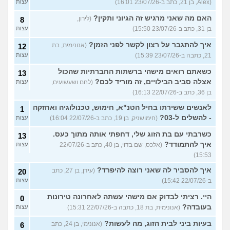
(Alex, בן 21, כתב ב-23/07/26 16:01)
עצות
האם מה שאני מרגיש זה הגיוני ותקין?
(לירון,
8
בן 31, כתב ב-23/07/26 15:50)
עצות
איך להתגבר על רצון לקשר לפני הזמן?
(אנונימית, בת
12
21, כתבה ב-23/07/26 15:39)
עצות
כשאתם רואים מישהי ברשתות החברתיות שהכול
13
אצלה סביב הבילויים, זה מוריד לכם?
(לחם ושעשועים,
עצות
בן 36, כתב ב-22/07/26 16:13)
לאנשים ששירתו בחיל הטנ"א, חימוש, טכנולוגיה ואחזקה
1
- להשלים ל-03?
(חימושניק, בן 19, כתב ב-22/07/26 16:04)
עצות
כשרבתי עם בת הזוג שלי, דחפתי אותה מתוך כעס.
13
איך להתמודד?
(אלכס, שם בדוי, בן 40, כתב ב-22/07/26
עצות
15:53)
איך להסביר לה שאני רוצה להיפרד?
(עידן, בן 27, כתב
20
ב-22/07/26 15:42)
עצות
היי. רציתי לבדוק אם מישהי עשתה לאחרונה טירונות
0
בעובדה?
(אנונימית, בת 18, כתבה ב-22/07/26 15:31)
עצות
בעיות ביני לבית הזוג, מה לעשות?
(אנונימי, בן 24, כתב
6