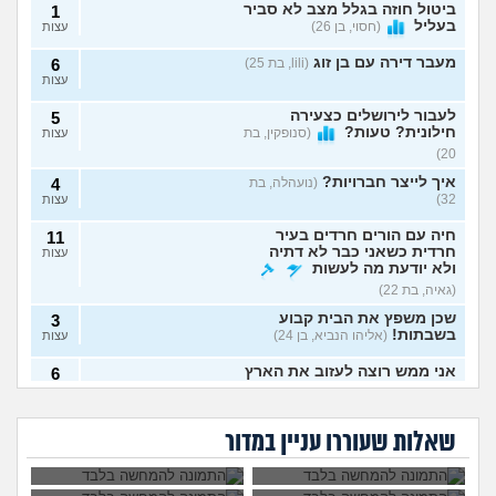
ביטול חוזה בגלל מצב לא סביר
1
בעליל
(חסוי, בן 26)
עצות
מעבר דירה עם בן זוג
(lili, בת 25)
6
עצות
לעבור לירושלים כצעירה
5
חילונית? טעות?
(סנופקין, בת
עצות
20)
איך לייצר חברויות?
(נועהלה, בת
4
32)
עצות
חיה עם הורים חרדים בעיר
11
חרדית כשאני כבר לא דתיה
עצות
ולא יודעת מה לעשות
(גאיה, בת 22)
שכן משפץ את הבית קבוע
3
בשבתות!
(אליהו הנביא, בן 24)
עצות
אני ממש רוצה לעזוב את הארץ
6
(Noa, בת 20)
עצות
משפחה מרובת ילדים
שילמתי 1200 שקל
הפכה את החיים שלי
כדי לגרש חולדה
השותפה שלי מרשעת,
השכן מקצין באמונתו
לגהינום
והשותפה לא מציעה
מה עושים עם כלבה שנובחת
3
מפעילה לי מכונת
לדת ואני מרגיש
להשתתף בעלות
שאלות שעוררו עניין במדור
כל הזמן?
(יוחאי, בן 30)
כביסה באמצע הלילה!
כפייה, התגובה שלי
עצות
מוצדקת?
שווה להשקיע במערכת סינון
4
מים?
(אנונימי, בן 43)
עצות