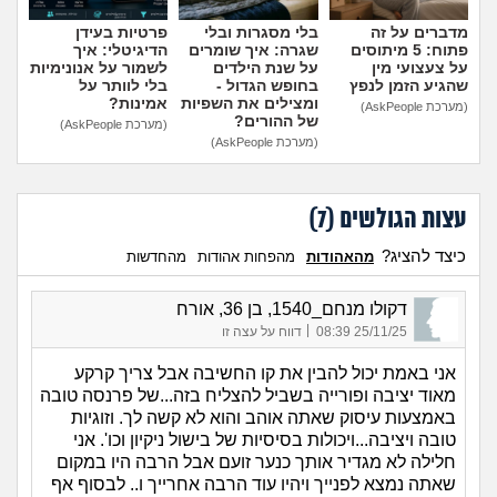
מדברים על זה
בלי מסגרות ובלי
פרטיות בעידן
פתוח: 5 מיתוסים
שגרה: איך שומרים
הדיגיטלי: איך
על צעצועי מין
על שנת הילדים
לשמור על אנונימיות
שהגיע הזמן לנפץ
בחופש הגדול -
בלי לוותר על
ומצילים את השפיות
אמינות?
(מערכת AskPeople)
של ההורים?
(מערכת AskPeople)
(מערכת AskPeople)
עצות הגולשים (
7
)
כיצד להציג?
מהאהודות
מהפחות אהודות
מהחדשות
דקולו מנחם_1540, בן 36, אורח
|
25/11/25 08:39
דווח על עצה זו
אני באמת יכול להבין את קו החשיבה אבל צריך קרקע
מאוד יציבה ופורייה בשביל להצליח בזה...של פרנסה טובה
באמצעות עיסוק שאתה אוהב והוא לא קשה לך. וזוגיות
טובה ויציבה...ויכולות בסיסיות של בישול ניקיון וכו'. אני
חלילה לא מגדיר אותך כנער זועם אבל הרבה היו במקום
שאתה נמצא לפנייך ויהיו עוד הרבה אחרייך ו.. לבסוף אף