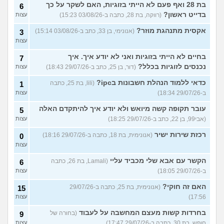
בת 28 ואף פעם לא הייתי בזוגיות, האם לשקר על כך
6
בדייט ראשון?
(רווקה, בת 28, כתבה ב-03/08/26 15:23)
עצות
אקסית מתנהגת מוזר?
(אנונימי, בן 33, כתב ב-03/08/26 15:14)
3
עצות
בחיים לא הייתי בזוגיות ואני לא יודע איך. איך
7
נכנסים לזוגיות בכלל?
(דור, בן 25, כתב ב-29/07/26 18:43)
עצות
כדאי ללמוד הנהלת חשבונות בipc?
(lili, בת 25, כתבה
1
ב-29/07/26 18:34)
עצות
עובר תקופה קשה מיואש ולא יודע איך להיתקדם האלה
5
(אבי99, בן 22, כתב ב-29/07/26 18:25)
עצות
רכזת שירות ישיר
(אנונימית, בת 18, כתבה ב-29/07/26 18:16)
0
עצות
הקשר עם אבא שלי מכביד עליי
(Lamali, בת 26, כתבה
6
ב-29/07/26 18:05)
עצות
האם זה חוקי?
(אנונימית, בת 25, כתבה ב-29/07/26
15
17:56)
עצות
בחרדות קשות מעצם המחשבה על לעבוד
(בחורה של
9
חופש, בת 30, כתבה ב-29/07/26 17:47)
עצות