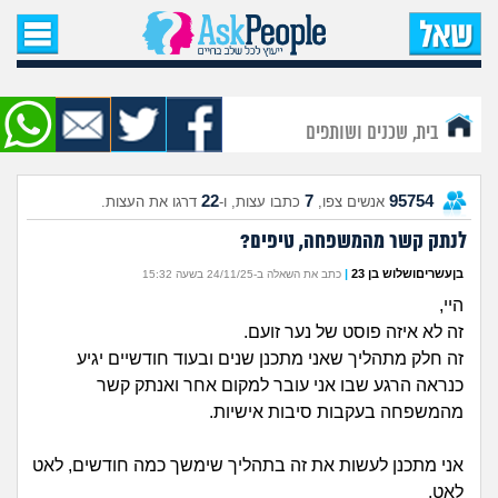
עמוד הבית
שאל שאלה
בית, שכנים ושותפים
שאלות חדשות
22
7
95754
אנשים צפו,
כתבו עצות, ו-
דרגו את העצות.
שאלות שעוררו עניין
לנתק קשר מהמשפחה, טיפים?
עצות חדשות
בןעשריםושלוש בן 23
|
כתב את השאלה ב-24/11/25 בשעה 15:32
היי,
מה קורה כאן?
זה לא איזה פוסט של נער זועם.
זה חלק מתהליך שאני מתכנן שנים ובעוד חודשיים יגיע
מתחם הטיפים
כנראה הרגע שבו אני עובר למקום אחר ואנתק קשר
מהמשפחה בעקבות סיבות אישיות.
מדורים
אני מתכנן לעשות את זה בתהליך שימשך כמה חודשים, לאט
לאט.