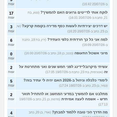
ב-20/07/26 16:42)
עצות
לוקח אותי לדייטים גרועים האם להמשיך?
(נטע, בת
17
21, כתבה ב-20/07/26 16:31)
עצות
יש דרכים יצירתיות לעשות כסף מדירה בקומת קרקע?
(שי,
3
בן 23, כתב ב-20/07/26 16:20)
עצות
למה אני כל כך חרדתית כלפי העתיד?
(ירין, בת 19, כתבה
6
ב-20/07/26 16:09)
עצות
מיוני אשכול התעופה
(ככככ, בן 18, כתב ב-20/07/26 16:00)
0
עצות
עשיתי מיקרובליידינג לפני חמש שנים ואני מתחרטת על
2
זה
(אנונימית, בת 23, כתבה ב-19/07/26 17:35)
עצות
לימודי כלכלה וניהול ב-2026 האם יהיה לי עתיד בזה?
5
(כפיר, בן 23, כתב ב-19/07/26 17:24)
עצות
מתלבט אם להמשיך במדעי המחשב או להתחיל תואר
2
חדש – אשמח לעצה אמיתית
(מדמח, בן 21, כתב ב-19/07/26
עצות
17:13)
מה הדרך הכי טובה ללמוד למבחן?
(אודי, בן 20, כתב
4