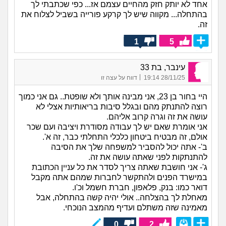
אחד לא יותק חזק מהחיים עצמם אז... כפי שכתבתי לך
בהתחלה... מקווה שיש לך קרקע פורייה בשביל לצלוח את
זה.
1
5
עינבר, בת 33
|
28/11/25 19:14
דווח על עצה זו
היי בחור בן 23, אני מבינה אותך ולא שופטת.. גם אני כמוך
רוצה להתנתק מהם ובגלל סיבות בריאותיות אצלי לא
עושה את זה וגרה קרוב אליהם.
אני אומרת שאם יש לך עבודה מסודרת ויציבה ועם שכר
אולם, זה מבטיח ביטחון כלכלי התחלתי כבר, זה א'.
ב'- אתה יכול להסביר למשפחה שלך את הסיבה
להתנתקות לפני שאתה עושה את זה.
ג'- אני חושבת שאתה צריך לסדר את כל עניין הכתובת
במישרד הפנים ולהתקשר לחברות שמהם אתה מקבל
דואר כמו: בנק, פלאפון, חברת חשמל וכ'ו.
מאחלת לך בהצלחה.. אולי יהיה קשה בהתחלה, אבל
מאמינה שזה משתלם ועדיף מהמצב הנוכחי.
0
2