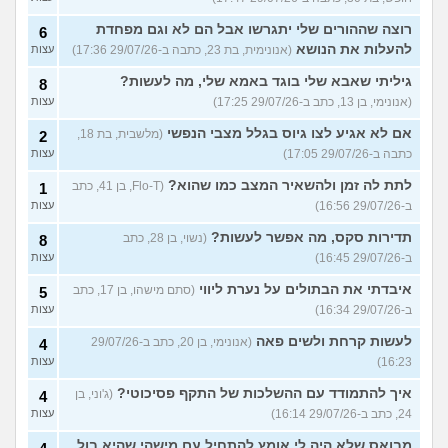
רוצה שההורים שלי יתגרשו אבל הם לא וגם מפחדת
6
להעלות את הנושא
(אנונימית, בת 23, כתבה ב-29/07/26 17:36)
עצות
גיליתי שאבא שלי בוגד באמא שלי, מה לעשות?
8
(אנונימי, בן 13, כתב ב-29/07/26 17:25)
עצות
אם לא אגיע לצו גיוס בגלל מצבי הנפשי
(מלשבית, בת 18,
2
כתבה ב-29/07/26 17:05)
עצות
לתת לה זמן ולהשאיר המצב כמו שהוא?
(Flo-T, בן 41, כתב
1
ב-29/07/26 16:56)
עצות
תדירות סקס, מה אפשר לעשות?
(נשוי, בן 28, כתב
8
ב-29/07/26 16:45)
עצות
איבדתי את הבתולים על נערת ליווי
(סתם מישהו, בן 17, כתב
5
ב-29/07/26 16:34)
עצות
לעשות קרחת ולשים פאה
(אנונימי, בן 20, כתב ב-29/07/26
4
16:23)
עצות
איך להתמודד עם ההשלכות של התקף פסיכוטי?
(ג'וני, בן
4
24, כתב ב-29/07/26 16:14)
עצות
מבואס שלא היה לי אומץ להתחיל עם מישהי שהיא בול