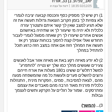
יואב_9759, בן 33, אורח
|
02/12/25 18:35
דווח על עצה זו
1) רק שיש לך מספיק כסף והכנסה קבועה יציבה לגמרי
ולא צפויות לך בזמן הקרוב הוצאות גדולות תעשה את זה
שלא תגיע למצב שאין לך קשר איתם ותצטרך עזרה
כלכלית ולא יהיה מי שיעזור לך או שתיהיה באיזשהם
אנשים אחרים שיעזרו לך רק שאתה מסוגל לגמרי לעבור
תחודש ואולי אפילו קצת לחסוך בכוחות עצמך רק אז
תעשה את המהלך הזה אם אתה במצב הזה כרגע תוכל
להתחיל במהלך
2) לא יודע מאיזה רקע באת או מאיזה אזור אבל לאנשים
צעירים שעושים מהלך כמו שלך יש נטייה "להתפרע"
למשל דתלש"ים ששינו ב180 מעלות את אורח חייהם
ורוצים להשלים פערים ולעשות כל מה שהמשפחה מנעה
מהם , לצאת למסיבות , סמים , הפקרות מינית , התנהלות
כלכלית פזרנית מאוד הרבה מהם מאבדים את עצמם
ומתרסקים . שמור על רגליים על הקרקע ותשים לעצמך
גבולות
3)...
(המשך)