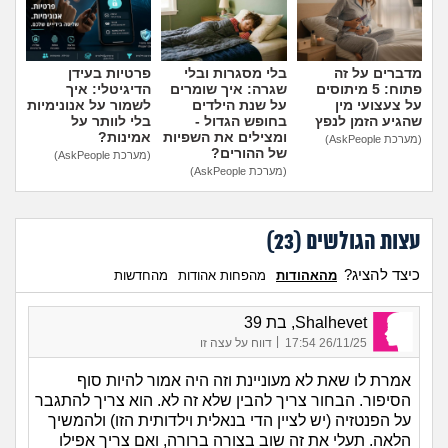
מדברים על זה
בלי מסגרות ובלי
פרטיות בעידן
פתוח: 5 מיתוסים
שגרה: איך שומרים
הדיגיטלי: איך
על צעצועי מין
על שנת הילדים
לשמור על אנונימיות
שהגיע הזמן לנפץ
בחופש הגדול -
בלי לוותר על
ומצילים את השפיות
אמינות?
(מערכת AskPeople)
של ההורים?
(מערכת AskPeople)
(מערכת AskPeople)
עצות הגולשים (
23
)
כיצד להציג?
מהאהודות
מהפחות אהודות
מהחדשות
Shalhevet, בת 39
|
26/11/25 17:54
דווח על עצה זו
אמרת לו שאת לא מעוניינת וזה היה אמור להיות סוף
הסיפור. הבחור צריך להבין שלא זה לא. הוא צריך להתגבר
על הפנטזיה (יש לציין הדי בנאלית וילדותית הזו) ולהמשיך
הלאה. תעלי את זה שוב בצורה ברורה, ואם צריך אפילו