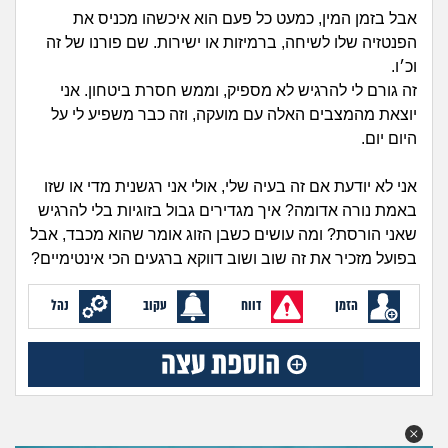
זוגיות
חיפוש שאלות
אבל בזמן המין, כמעט כל פעם הוא איכשהו מכניס את
|
הפנטזיה שלו לשיחה, ברמיזות או ישירות. שם פורנו של זה
היריון ולידה
הרשמה
התחברות
וכ׳ו.
זה גורם לי להרגיש לא מספיק, וממש חסרת ביטחון. אני
הורות ומשפחה
יוצאת מהמצבים האלה עם מועקה, וזה כבר משפיע לי על
היום יום.
מתבגרים
אני לא יודעת אם זה בעיה שלי, אולי אני רגשנית מדי או שזו
מהבקו"ם... ועד מתי?!
באמת נורה אדומה? איך מגדירים גבול בזוגיות בלי להרגיש
שאני הורסת? ומה עושים כשבן הזוג אומר שהוא מכבד, אבל
לימודים וסטודנטים
בפועל מזכיר את זה שוב ושוב דווקא ברגעים הכי אינטימיים?
עבודה וקריירה
הזמן
דווח
עקוב
נהל
חברים ואנשים
בית, שכנים ושותפים