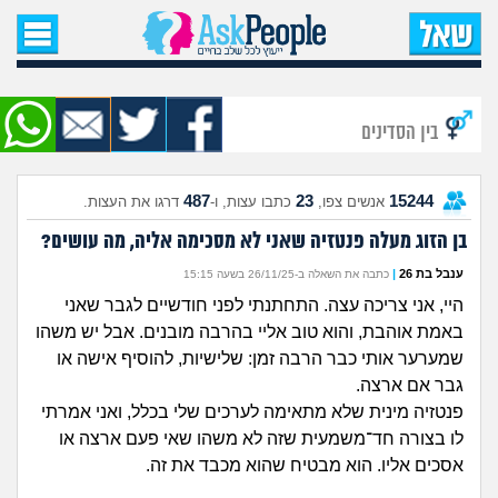
עמוד הבית
שאל שאלה
בין הסדינים
שאלות חדשות
487
23
15244
אנשים צפו,
כתבו עצות, ו-
דרגו את העצות.
שאלות שעוררו עניין
בן הזוג מעלה פנטזיה שאני לא מסכימה אליה, מה עושים?
עצות חדשות
ענבל בת 26
|
כתבה את השאלה ב-26/11/25 בשעה 15:15
היי, אני צריכה עצה. התחתנתי לפני חודשיים לגבר שאני
מה קורה כאן?
באמת אוהבת, והוא טוב אליי בהרבה מובנים. אבל יש משהו
שמערער אותי כבר הרבה זמן: שלישיות, להוסיף אישה או
מתחם הטיפים
גבר אם ארצה.
פנטזיה מינית שלא מתאימה לערכים שלי בכלל, ואני אמרתי
מדורים
לו בצורה חד־משמעית שזה לא משהו שאי פעם ארצה או
אסכים אליו. הוא מבטיח שהוא מכבד את זה.