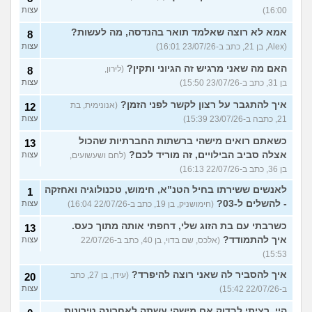
16:00)
עצות
אמא לא רוצה שאלמד תואר בהנדסה, מה לעשות?
8
(Alex, בן 21, כתב ב-23/07/26 16:01)
עצות
האם מה שאני מרגיש זה הגיוני ותקין?
(לירון,
8
בן 31, כתב ב-23/07/26 15:50)
עצות
איך להתגבר על רצון לקשר לפני הזמן?
(אנונימית, בת
12
21, כתבה ב-23/07/26 15:39)
עצות
כשאתם רואים מישהי ברשתות החברתיות שהכול
13
אצלה סביב הבילויים, זה מוריד לכם?
(לחם ושעשועים,
עצות
בן 36, כתב ב-22/07/26 16:13)
לאנשים ששירתו בחיל הטנ"א, חימוש, טכנולוגיה ואחזקה
1
- להשלים ל-03?
(חימושניק, בן 19, כתב ב-22/07/26 16:04)
עצות
כשרבתי עם בת הזוג שלי, דחפתי אותה מתוך כעס.
13
איך להתמודד?
(אלכס, שם בדוי, בן 40, כתב ב-22/07/26
עצות
15:53)
איך להסביר לה שאני רוצה להיפרד?
(עידן, בן 27, כתב
20
ב-22/07/26 15:42)
עצות
היי. רציתי לבדוק אם מישהי עשתה לאחרונה טירונות