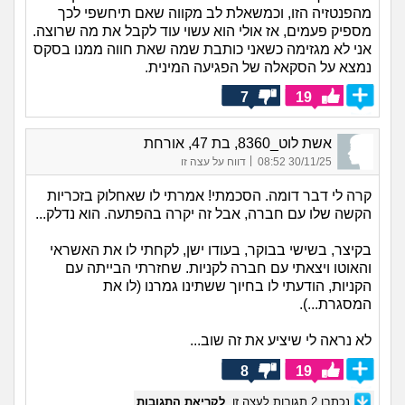
מהפנטזיה הזו, וכמשאלת לב מקווה שאם תיחשפי לכך
מספיק פעמים, אז אולי הוא עשוי עוד לקבל את מה שרוצה.
אני לא מגזימה כשאני כותבת שמה שאת חווה ממנו בסקס
נמצא על הסקאלה של הפגיעה המינית.
7
19
אשת לוט_8360, בת 47, אורחת
|
30/11/25 08:52
דווח על עצה זו
קרה לי דבר דומה. הסכמתי! אמרתי לו שאחלוק בזכריות
הקשה שלו עם חברה, אבל זה יקרה בהפתעה. הוא נדלק...
בקיצר, בשישי בבוקר, בעודו ישן, לקחתי לו את האשראי
והאוטו ויצאתי עם חברה לקניות. שחזרתי הבייתה עם
הקניות, הודעתי לו בחיוך ששתינו גמרנו (לו את
המסגרת...).
לא נראה לי שיציע את זה שוב...
8
19
נכתבו
2
תגובות לעצה זו.
לקריאת התגובות