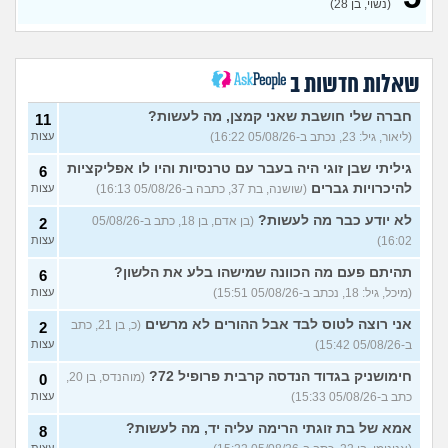
מפנטז על חבר טוב שלי
(Pita, בן
4
(נשוי, בן 28)
28)
עצות
חרדי - נערות ליווי
(ישראל, בן
8
עצות
19)
שאלות חדשות ב
האם חוויתי תקיפה מינית?
14
עצות
חברה שלי חושבת שאני קמצן, מה לעשות?
(רוויטל, בת 24)
11
(ליאור, גיל: 23, נכתב ב-05/08/26 16:22)
עצות
בנות,אתן הייתן "מסדרות" את
5
אח שלכם במצב כזה?
עצות
גיליתי שבן זוגי היה בעבר עם טרנסיות והיו לו אפליקציות
6
(לוחם שקרוב ל'חרור, בן 21)
להיכרויות גברים
(שושנה, בת 37, כתבה ב-05/08/26 16:13)
עצות
מסאג׳יסט מעורער
4
לא יודע כבר מה לעשות?
(בן אדם, בן 18, כתב ב-05/08/26
2
עצות
(מסאג׳יסט מעורער, בן 26)
16:02)
עצות
אנחנו מקיימים יחסים עם
5
בגדים וזה לא מפריע לבעלי,
עצות
תהיתם פעם מה הכוונה שמישהו בלע את הלשון?
6
מה לעשות?
(דיאנה, בת 42)
(מיכל, גיל: 18, נכתב ב-05/08/26 15:51)
עצות
מחזור לאחר כמה שעות, זה
9
אני רוצה לטוס לבד אבל ההורים לא מרשים
בטוח?
(כ, בן 21, כתב
(שלומי, בן 21)
2
עצות
ב-05/08/26 15:42)
עצות
נשוי מפנטז על ליידיבויס
3
(מאטיטיהו, בן 37)
עצות
חימושניק בגדוד הנדסה קרבית פרופיל 72?
(מוהנדס, בן 20,
0
כתב ב-05/08/26 15:33)
עצות
למישהו יש עצה איך לדכא את
7
החשק המיני?
(יפה, בת 43)
עצות
אמא של בת זוגתי הרימה עליה יד, מה לעשות?
8