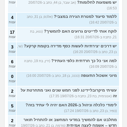
יש משמעות לחלומות?
(אב עובד, בן 44, כתב ב-20/07/26
עצות
16:53)
ללמוד סיעוד למטרת הגירה במצבי?
(אלכס, בן 31, כתב
4
ב-20/07/26 16:42)
עצות
לוקח אותי לדייטים גרועים האם להמשיך?
(נטע, בת
17
21, כתבה ב-20/07/26 16:31)
עצות
יש דרכים יצירתיות לעשות כסף מדירה בקומת קרקע?
(שי,
3
בן 23, כתב ב-20/07/26 16:20)
עצות
למה אני כל כך חרדתית כלפי העתיד?
(ירין, בת 19, כתבה
6
ב-20/07/26 16:09)
עצות
מיוני אשכול התעופה
(ככככ, בן 18, כתב ב-20/07/26 16:00)
0
עצות
עשיתי מיקרובליידינג לפני חמש שנים ואני מתחרטת על
2
זה
(אנונימית, בת 23, כתבה ב-19/07/26 17:35)
עצות
לימודי כלכלה וניהול ב-2026 האם יהיה לי עתיד בזה?
5
(כפיר, בן 23, כתב ב-19/07/26 17:24)
עצות
מתלבט אם להמשיך במדעי המחשב או להתחיל תואר
2
חדש – אשמח לעצה אמיתית
(מדמח, בן 21, כתב ב-19/07/26
עצות