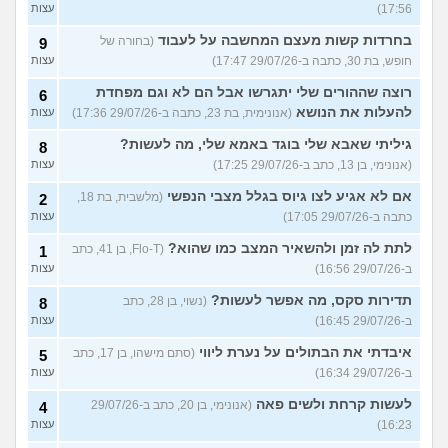
17:56)
עצות
בחרדות קשות מעצם המחשבה על לעבוד
(בחורה של
9
חופש, בת 30, כתבה ב-29/07/26 17:47)
עצות
רוצה שההורים שלי יתגרשו אבל הם לא וגם מפחדת
6
להעלות את הנושא
(אנונימית, בת 23, כתבה ב-29/07/26 17:36)
עצות
גיליתי שאבא שלי בוגד באמא שלי, מה לעשות?
8
(אנונימי, בן 13, כתב ב-29/07/26 17:25)
עצות
אם לא אגיע לצו גיוס בגלל מצבי הנפשי
(מלשבית, בת 18,
2
כתבה ב-29/07/26 17:05)
עצות
לתת לה זמן ולהשאיר המצב כמו שהוא?
(Flo-T, בן 41, כתב
1
ב-29/07/26 16:56)
עצות
תדירות סקס, מה אפשר לעשות?
(נשוי, בן 28, כתב
8
ב-29/07/26 16:45)
עצות
איבדתי את הבתולים על נערת ליווי
(סתם מישהו, בן 17, כתב
5
ב-29/07/26 16:34)
עצות
לעשות קרחת ולשים פאה
(אנונימי, בן 20, כתב ב-29/07/26
4
16:23)
עצות