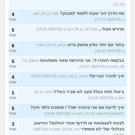
17:13)
מה הדרך הכי טובה ללמוד למבחן?
(אודי, בן 20, כתב
4
ב-19/07/26 17:04)
עצות
מרגיש אבוד...
(בדוי 30, בן 30, כתב ב-19/07/26 16:55)
5
עצות
בחור עם יותר נסיון מנשק גרוע
(היוש, בת 29, כתבה
6
ב-19/07/26 16:46)
עצות
בבקשה תעזרו לי. אני מרגישה שאני משתגעת
(Eden, בת
5
18, כתבה ב-19/07/26 16:37)
עצות
איך להכיר חברים?
(טוהר, בן 16, כתב ב-19/07/26 16:26)
4
עצות
ביטול חוזה בגלל מצב לא סביר בעליל
(חסוי, בן 26,
1
כתב ב-19/07/26 16:15)
עצות
איך לדעת אם אני בחורה יפה? / מושכת כלפי חוץ?
5
(לאמפסיקהלחשוב, בת 21, כתבה ב-19/07/26 16:04)
עצות
לצאת לעצמאות או לרדוף אחרי החלום? החישוב
3
הכלכלי שלי לא מסתדר
(ירין, בת 19, כתבה ב-19/07/26
עצות