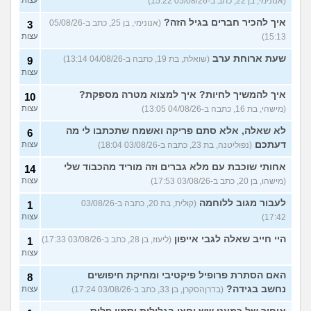
(אנונימי, בן 22, כתב ב-05/08/26 15:22)
עצות
עוד שאלות חדשות במדור
איך להכיר חברים בגיל הזה?
(אנונימי, בן 25, כתב ב-05/08/26
3
15:13)
עצות
שעת ארוחת ערב
(שואלת, בת 19, כתבה ב-04/08/26 13:14)
9
עצות
איך להמשיך לחיות? איך למצוא מטרה מספקת?
10
(מישהי, בת 16, כתבה ב-04/08/26 13:05)
עצות
לא שאלה, אלא סתם פריקה ואשמח שתכתבו לי מה
6
דעתכם
(נפוליטנה, בת 23, כתבה ב-03/08/26 18:04)
עצות
אחותי שוכבת עם מלא גברים וזה מוריד מהכבוד שלי
14
(מישהו, בן 20, כתב ב-03/08/26 17:53)
עצות
לעבור מגוב ללוחמה
(קולית, בת 20, כתבה ב-03/08/26
1
17:42)
עצות
היי חייב שאלה לגבי אייפון
(ליעוז, בן 28, כתב ב-03/08/26 17:33)
1
עצות
האם הסתרת פרופיל פיקטיבי ומחיקת חיפושים
8
נחשב בגידה?
(בדרןהסקרן, בן 33, כתב ב-03/08/26 17:24)
עצות