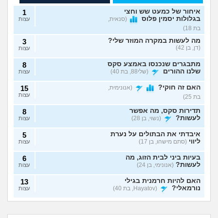
איחור של כמעט שש וחצי
1
בגלולות יסמין פלוס
(סנאית,
עצות
בת 18)
מה לעשות במקרה המוזר שלי?
3
(דן, בן 42)
עצות
מתבגרים שנכנסו באמצע סקס
8
שלנו ההורים
(שלי88, בת 40)
עצות
האם זה חוקי?
(אנונימית,
15
עצות
בת 25)
תדירות סקס, מה אפשר
8
לעשות?
(נשוי, בן 28)
עצות
איבדתי את הבתולים על נערת
5
ליווי
(סתם מישהו, בן 17)
עצות
בעיות ביני לבית הזוג, מה
6
לעשות?
(אנונימי, בן 24)
עצות
האם להיות חרמנית בגילי
13
נורמאלי?
(Hayatov, בת 40)
עצות
נפרדנו ברע ויש אצלו
שכבתי עם מלא
בטעות "התעוררתי" מאחת
8
סרטון סקס שלנו, מה
גברים ונדבקתי
החברות שלי
(מקווה שלא
עצות
בת 30 עדיין בתולה,
לא שוכבים והוא אמר
לעשות?
במחלות מין, לספר?