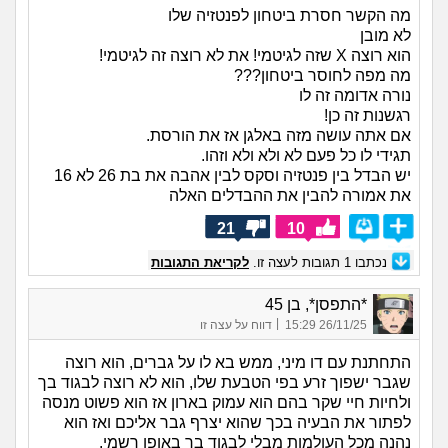
מה הקשר חסרת ביטחון לפנטזיה שלו
לא מובן
הוא רוצה X שזה לגיטמי! את לא רוצה זה לגיטמי!
מה מפה לחוסר ביטחון???
נורה אדומה זה לו
רגשנות זה כן!
אם אתה עושה מזה באלגן אז את הורסת.
תגידי לו כל פעם לא ולא ולא וזהו.
יש הבדל בין פנטזיה וסקס לבין אהבה את בת 26 לא 16
את אמורה להבין את ההבדלים האלה
21
10
נכתבו
1
תגובות לעצה זו.
לקריאת התגובות
*התפסן*, בן 45
|
26/11/25 15:29
דווח על עצה זו
התחתנת עם דו מיני, ממש בא לו על גברים, הוא רוצה
שגבר ישפוך זרע בפי הטבעת שלו, הוא לא רוצה לבגוד בך
ולחיות חיי שקר בהם הוא עמוק בארון אז הוא פשוט מנסה
לפתור את הבעיה בכך שהוא יצרף גבר אליכם ואז הוא
נהנה מכל העולמות מבלי לבגוד בך באופן רשמי.