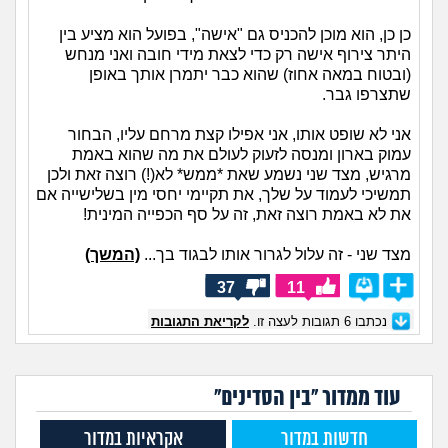
כן כן, הוא מוכן להכניס גם "אישה", בפועל הוא מציע בין
היתר צירוף אישה רק כדי לצאת מידי חובה ואני מנחש
(ובטוח במאה אחוז) שהוא כבר יתמרן אותך באופן
שתצרפו גבר.
אני לא שופט אותו, אני אפילו קצת מרחם עליו, הבחור
עמוק בארון ומנסה לזעוק לעולם את מה שהוא באמת
מרגיש, מצד שני נשמע שאת *ממש* לא(!) רוצה זאת ולכן
תמשיכי לעמוד על שלך, את תקיימי יחסי מין בשלישייה אם
את לא באמת רוצה זאת, זה על סף הכפייה המינית!
מצד שני - זה עלול לגרור אותו לבגוד בך...
(המשך)
37
11
נכתבו
6
תגובות לעצה זו.
לקריאת התגובות
עוד ממדור "בין הסדינים"
חדשות במדור
אקראיות במדור