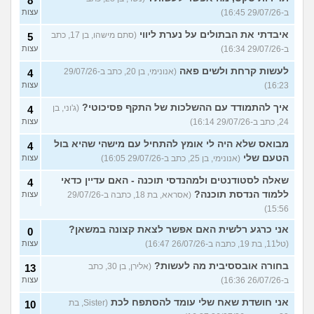
8
ב-29/07/26 16:45)
עצות
איבדתי את הבתולים על נערת ליווי
(סתם מישהו, בן 17, כתב
5
ב-29/07/26 16:34)
עצות
לעשות קרחת ולשים פאה
(אנונימי, בן 20, כתב ב-29/07/26
4
16:23)
עצות
איך להתמודד עם ההשלכות של התקף פסיכוטי?
(ג'וני, בן
4
24, כתב ב-29/07/26 16:14)
עצות
מבואס שלא היה לי אומץ להתחיל עם מישהי שהיא בול
4
הטעם שלי
(אנונימי, בן 25, כתב ב-29/07/26 16:05)
עצות
שאלה לסטודנטים ולמהנדסי תוכנה - האם עדיין כדאי
4
ללמוד הנדסת תוכנה?
(אסראא, בת 18, כתבה ב-29/07/26
עצות
15:56)
אני כרגע רלשית האם אפשר לצאת קצונה במשאן?
0
(טל11, בת 19, כתבה ב-26/07/26 16:47)
עצות
בחורה אובססיבית מה לעשות?
(אלירן, בן 30, כתב
13
ב-26/07/26 16:36)
עצות
אני חושדת שאח שלי עומד להסתפח לכת
(Sister, בת
10