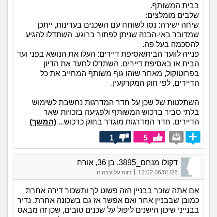
בבית המשותף.
שלבים מומלצים:
שיחה ישירה: נסו לשוחח עם השכנים בעדינות, ייתכן
שמדובר באי-הבנה שניתן לפתור ברוגע. השתדלו להגיע
להסכמה בעל פה.
פנייה לוועד הבית/אסיפת דיירים: העלו את הנושא בפני ועד
הבית או באסיפת דיירים. השתדלו לתעד את הדיון
בפרוטוקול, מאחר שזהו גוף משותף המחייב את כל
הדיירים, לפי חוק המקרקעין.
השתלטות של שכן על חדר המדרגות נחשבת לשימוש
בלתי סביר ברכוש המשותף ולפגיעה בזכויות שאר
הדיירים. חדר המדרגות מוגדר בחוק כרכוש...
(המשך)
1
5
דקולו מנחם_3895, בן 36, אורח
|
06/01/26 12:02
דווח על עצה זו
אם אתה שוכר בבניין הזה פשוט לך ותשכור דירה אחרת
כמובן שבבניין אחר ואם אפשר אז גם בשכונה אחרת. נדיר
בבנייני שיכון הישנים ליפול על שכנים טובים, שכן זה מבאס