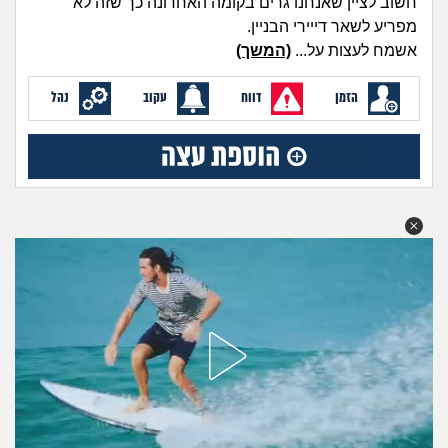
חשוב לציין שאנחנו גרים בקומה האחרונה כך שזה לא
מה שעובר עליי
מפריע לשאר דייירי הבניין.
אשמח לעצות על...
(המשך)
שומרים על הגוף
הזמן
דווח
עקוב
נהל
פיננסי וכלכלה
בין הסדינים
חיות מחמד
יוקר המחיה
גאווה