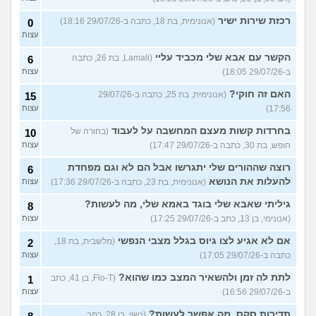
רכזת שירות ישיר
(אנונימית, בת 18, כתבה ב-29/07/26 18:16)
0
עצות
הקשר עם אבא שלי מכביד עליי
(Lamali, בת 26, כתבה
6
ב-29/07/26 18:05)
עצות
האם זה חוקי?
(אנונימית, בת 25, כתבה ב-29/07/26
15
17:56)
עצות
בחרדות קשות מעצם המחשבה על לעבוד
(בחורה של
10
חופש, בת 30, כתבה ב-29/07/26 17:47)
עצות
רוצה שההורים שלי יתגרשו אבל הם לא וגם מפחדת
6
להעלות את הנושא
(אנונימית, בת 23, כתבה ב-29/07/26 17:36)
עצות
גיליתי שאבא שלי בוגד באמא שלי, מה לעשות?
8
(אנונימי, בן 13, כתב ב-29/07/26 17:25)
עצות
אם לא אגיע לצו גיוס בגלל מצבי הנפשי
(מלשבית, בת 18,
2
כתבה ב-29/07/26 17:05)
עצות
לתת לה זמן ולהשאיר המצב כמו שהוא?
(Flo-T, בן 41, כתב
1
ב-29/07/26 16:56)
עצות
תדירות סקס, מה אפשר לעשות?
(נשוי, בן 28, כתב