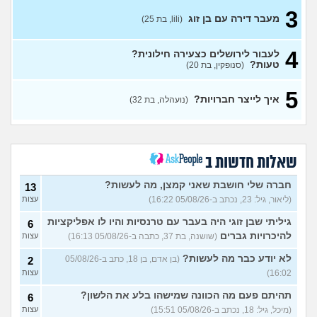
3
ירדתי מהארץ לאחרונה, אני
12
מעבר דירה עם בן זוג
(lili, בת 25)
גאה בזה. מעניין אותי למה זה
עצות
עדיין בזוי?
(Itay Daniel Asael,
בן 22)
4
לעבור לירושלים כצעירה חילונית?
טעות?
(סנופקין, בת 20)
הדיירת לקחה את החוזה
2
הקודם, מחקה והחליפה
עצות
תאריכים
(עפיפון, בת 56)
5
איך לייצר חברויות?
(נועהלה, בת 32)
איך אתם נוהגים לעדכן שכר
3
דירה לשוכרים ותיקים?
(ביגי, בן
עצות
28)
ההורים זרקו אותי מהבית, ואין
8
לי לאן ללכת
שאלות חדשות ב
(ניתאי, בן 28)
עצות
משפחה בבניין שהורסת את
2
חברה שלי חושבת שאני קמצן, מה לעשות?
13
איכות החיים, מה אפשר לעשות
עצות
(ליאור, גיל: 23, נכתב ב-05/08/26 16:22)
עצות
עם זה?
(אלון, בן 18)
שכנים חסרי מנוח בבירת
גיליתי שבן זוגי היה בעבר עם טרנסיות והיו לו אפליקציות
3
6
העמק, איך להתמודד?
עצות
להיכרויות גברים
(שושנה, בת 37, כתבה ב-05/08/26 16:13)
עצות
(דואגת, בן 38)
לא יודע כבר מה לעשות?
(בן אדם, בן 18, כתב ב-05/08/26
2
הלכו לנו 30 אלף שקל לפח,
9
16:02)
עצות
איך להתמודד עם זה?
עצות
(אישה, בת 20)
תהיתם פעם מה הכוונה שמישהו בלע את הלשון?
6
איפה לגור? מחפשים קהילה
2
(מיכל, גיל: 18, נכתב ב-05/08/26 15:51)
עצות
וחקלאות
(דנה, בת 40)
עצות