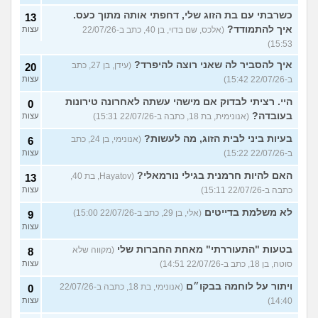
כשרבתי עם בת הזוג שלי, דחפתי אותה מתוך כעס.
13
איך להתמודד?
(אלכס, שם בדוי, בן 40, כתב ב-22/07/26
עצות
15:53)
איך להסביר לה שאני רוצה להיפרד?
(עידן, בן 27, כתב
20
ב-22/07/26 15:42)
עצות
היי. רציתי לבדוק אם מישהי עשתה לאחרונה טירונות
0
בעובדה?
(אנונימית, בת 18, כתבה ב-22/07/26 15:31)
עצות
בעיות ביני לבית הזוג, מה לעשות?
(אנונימי, בן 24, כתב
6
ב-22/07/26 15:22)
עצות
האם להיות חרמנית בגילי נורמאלי?
(Hayatov, בת 40,
13
כתבה ב-22/07/26 15:11)
עצות
לא משלמת בדייטים
(אלי, בן 29, כתב ב-22/07/26 15:00)
9
עצות
בטעות "התעוררתי" מאחת החברות שלי
(מקווה שלא
8
סוטה, בן 18, כתב ב-22/07/26 14:51)
עצות
ויתור על לוחמה בבקו״ם
(אנונימי, בת 18, כתבה ב-22/07/26
0
14:40)
עצות