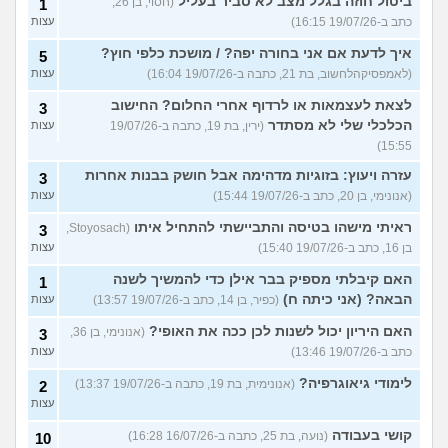
ביטול חוזה בגלל מצב לא סביר בעליל
(חסוי, בן 26,
1
כתב ב-19/07/26 16:15)
עצות
איך לדעת אם אני בחורה יפה? / מושכת כלפי חוץ?
5
(לאמפסיקהלחשוב, בת 21, כתבה ב-19/07/26 16:04)
עצות
לצאת לעצמאות או לרדוף אחרי החלום? החישוב
3
הכלכלי שלי לא מסתדר
(ירין, בת 19, כתבה ב-19/07/26
עצות
15:55)
עזרה ויעוץ: בזוגיות מדהימה אבל חושק בבנות אחרות
3
(אנונימי, בן 20, כתב ב-19/07/26 15:44)
עצות
ראיתי מישהו בטיסה והתביישתי להתחיל איתו
(Stoyosach,
3
בן 16, כתב ב-19/07/26 15:40)
עצות
האם קיבלתי מספיק בבר אילן כדי להמשיך לשנה
1
הבאה? (אני כיתה ח)
(כפיר, בן 14, כתב ב-19/07/26 13:57)
עצות
האם היריון יכול לשנות לכן ככה את האופי?
(אנונימי, בן 36,
3
כתב ב-19/07/26 13:46)
עצות
לימודי גיאוגרפיה?
(אנונימית, בת 19, כתבה ב-19/07/26 13:37)
2
עצות
קושי בעבודה
(נועה, בת 25, כתבה ב-16/07/26 16:28)
10