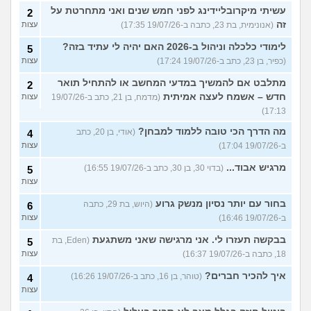
עשיתי מיקרובליידינג לפני חמש שנים ואני מתחרטת על
2
זה
(אנונימית, בת 23, כתבה ב-19/07/26 17:35)
עצות
לימודי כלכלה וניהול ב-2026 האם יהיה לי עתיד בזה?
5
(כפיר, בן 23, כתב ב-19/07/26 17:24)
עצות
מתלבט אם להמשיך במדעי המחשב או להתחיל תואר
2
חדש – אשמח לעצה אמיתית
(מדמח, בן 21, כתב ב-19/07/26
עצות
17:13)
מה הדרך הכי טובה ללמוד למבחן?
(אודי, בן 20, כתב
4
ב-19/07/26 17:04)
עצות
מרגיש אבוד...
(בדוי 30, בן 30, כתב ב-19/07/26 16:55)
5
עצות
בחור עם יותר נסיון מנשק גרוע
(היוש, בת 29, כתבה
6
ב-19/07/26 16:46)
עצות
בבקשה תעזרו לי. אני מרגישה שאני משתגעת
(Eden, בת
5
18, כתבה ב-19/07/26 16:37)
עצות
איך להכיר חברים?
(טוהר, בן 16, כתב ב-19/07/26 16:26)
4
עצות