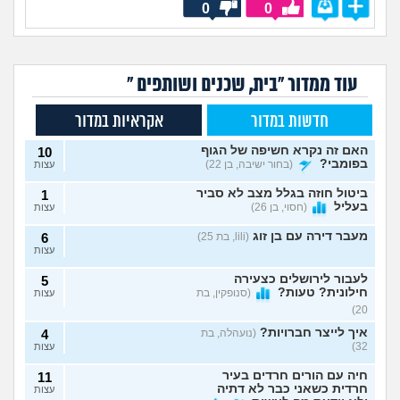
0
0
עוד ממדור "בית, שכנים ושותפים "
חדשות במדור
אקראיות במדור
האם זה נקרא חשיפה של הגוף
10
בפומבי?
(בחור ישיבה, בן 22)
עצות
ביטול חוזה בגלל מצב לא סביר
1
בעליל
(חסוי, בן 26)
עצות
מעבר דירה עם בן זוג
(lili, בת 25)
6
עצות
לעבור לירושלים כצעירה
5
חילונית? טעות?
(סנופקין, בת
עצות
20)
איך לייצר חברויות?
(נועהלה, בת
4
32)
עצות
חיה עם הורים חרדים בעיר
11
חרדית כשאני כבר לא דתיה
עצות