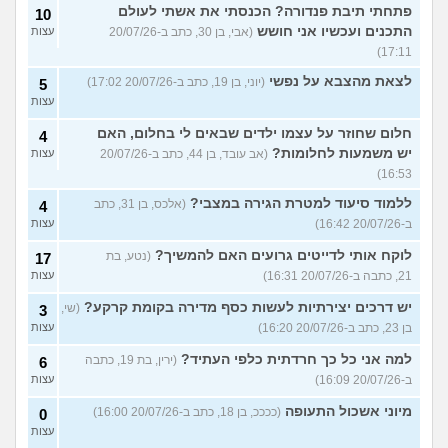
פתחתי תיבת פנדורה? הכנסתי את אשתי לעולם
10
התכנים ועכשיו אני חושש
(אבי, בן 30, כתב ב-20/07/26
עצות
17:11)
לצאת מהצבא על נפשי
(יוני, בן 19, כתב ב-20/07/26 17:02)
5
עצות
חלום שחוזר על עצמו ילדים שבאים לי בחלום, האם
4
יש משמעות לחלומות?
(אב עובד, בן 44, כתב ב-20/07/26
עצות
16:53)
ללמוד סיעוד למטרת הגירה במצבי?
(אלכס, בן 31, כתב
4
ב-20/07/26 16:42)
עצות
לוקח אותי לדייטים גרועים האם להמשיך?
(נטע, בת
17
21, כתבה ב-20/07/26 16:31)
עצות
יש דרכים יצירתיות לעשות כסף מדירה בקומת קרקע?
(שי,
3
בן 23, כתב ב-20/07/26 16:20)
עצות
למה אני כל כך חרדתית כלפי העתיד?
(ירין, בת 19, כתבה
6
ב-20/07/26 16:09)
עצות
מיוני אשכול התעופה
(ככככ, בן 18, כתב ב-20/07/26 16:00)
0
עצות