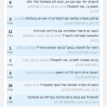
6 שנים יחד עם הבן זוג, והוא לא מסתכל עליי ולא
9
חושק בי, מה לעשות?
(כינוי, בת 26, כתבה ב-22/07/26
עצות
14:29)
שילוב משרה מלאה עם לימודים דו חוגיים בכלכלה
(אלון, בן
3
22, כתב ב-22/07/26 14:20)
עצות
האם יש מישהי שמזדהה עם בדידות חברתית
11
כתוצאה ממראה חיצוני?
(אחת, בת 34, כתבה ב-22/07/26
עצות
14:11)
ויתור על לוחמה בבקו״ם מה עושים אחרי?
(אנונימי, בת 18,
1
כתבה ב-22/07/26 14:02)
עצות
בן זוג שמכור לפורנו, מה לעשות?
(אנונימי, בת 19, כתבה
7
ב-22/07/26 13:51)
עצות
יוצאת איתו היום לדייט ראשון
(אנונימית, בת 18, כתבה
3
ב-22/07/26 13:42)
עצות
האם זה נקרא חשיפה של הגוף בפומבי?
(בחור ישיבה,
10
בן 22, כתב ב-20/07/26 17:33)
עצות
להתחיל עם בנות בים/ הליכה בטיילת או מועדון?
8
(רואי, בן 26, כתב ב-20/07/26 17:22)
עצות