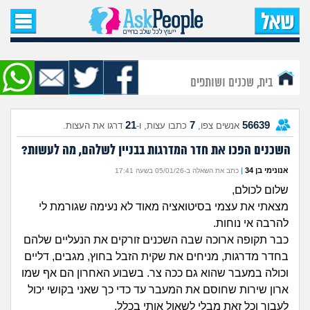
עמוד הבית
שאל שאלה
בית, שכנים ושותפים
שאלות חדשות
21
7
56639
אנשים צפו,
כתבו עצות, ו-
דרגו את העצות.
שאלות שעוררו עניין
השכנים הפכו את חדר המדרגות בבניין לשלהם, מה לעשות?
עצות חדשות
אנונימי בן 34
|
כתב את השאלה ב-05/01/26 בשעה 17:41
שלום לכולם,
מה קורה כאן?
מצאתי את עצמי בסיטואציה מאוד לא נעימה שגורמת לי
להרבה אי נוחות.
מתחם הטיפים
כבר תקופה ארוכה שבה השכנים זורקים את הנעליים שלהם
בחדר מדרגות, מניחים את שקית הזבל בחוץ, מגבים, דליים
מדורים
וכולה במעבר שהוא גם ככה צר. בשבוע האחרון הם אף שמו
ארון שירות שחוסם את המעבר עד כדי כך שאני בקושי יכול
לעבור וכל זאת מבלי לשאול אותי בכלל.