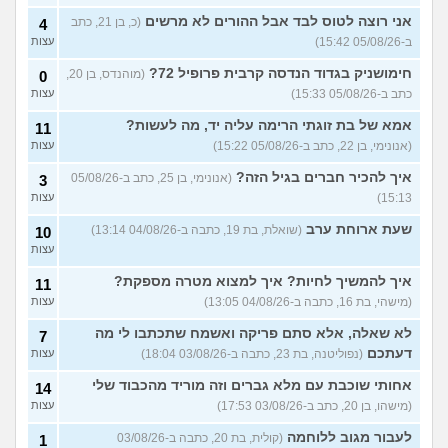
אני רוצה לטוס לבד אבל ההורים לא מרשים
(כ, בן 21, כתב
4
השכנים הפכו את חדר
7
ב-05/08/26 15:42)
עצות
המדרגות בבניין לשלהם, מה
עצות
לעשות?
(אנונימי, בן 34)
חימושניק בגדוד הנדסה קרבית פרופיל 72?
(מוהנדס, בן 20,
0
שכנה שהפכה למטרד מה
10
כתב ב-05/08/26 15:33)
עצות
עושים?
(אנונימי, בן 36)
עצות
אמא של בת זוגתי הרימה עליה יד, מה לעשות?
11
השותפה בחדר לומדת עם
2
(אנונימי, בן 22, כתב ב-05/08/26 15:22)
עצות
שותפה אחרת מהדירה כל הזמן
עצות
בחדר
(דבורה, בת 23)
איך להכיר חברים בגיל הזה?
(אנונימי, בן 25, כתב ב-05/08/26
3
15:13)
עצות
עוד שאלות חדשות במדור
שעת ארוחת ערב
(שואלת, בת 19, כתבה ב-04/08/26 13:14)
10
עצות
איך להמשיך לחיות? איך למצוא מטרה מספקת?
11
(מישהי, בת 16, כתבה ב-04/08/26 13:05)
עצות
לא שאלה, אלא סתם פריקה ואשמח שתכתבו לי מה
7
דעתכם
(נפוליטנה, בת 23, כתבה ב-03/08/26 18:04)
עצות
אחותי שוכבת עם מלא גברים וזה מוריד מהכבוד שלי
14
(מישהו, בן 20, כתב ב-03/08/26 17:53)
עצות
לעבור מגוב ללוחמה
(קולית, בת 20, כתבה ב-03/08/26
1