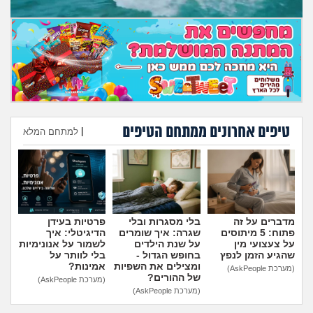
טיפים אחרונים ממתחם הטיפים
|
למתחם המלא
הוספת טיפ
מדברים על זה
בלי מסגרות ובלי
פרטיות בעידן
פתוח: 5 מיתוסים
שגרה: איך שומרים
הדיגיטלי: איך
על צעצועי מין
על שנת הילדים
לשמור על אנונימיות
שהגיע הזמן לנפץ
בחופש הגדול -
בלי לוותר על
ומצילים את השפיות
אמינות?
(מערכת AskPeople)
של ההורים?
(מערכת AskPeople)
(מערכת AskPeople)