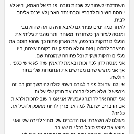
זוגיות
חיפוש שאלות
השתדלתי לשמור על שכנות טובה ופניתי אל האמא, והיא לא
|
ייחסה חשיבות לדבריי ומבחינתה הארון לא ייכנס אליהם
היריון ולידה
הרשמה
התחברות
לבית.
לאחר כמה ימים פניתי גם לאבא והיה נראה שהוא מבין
הורות ומשפחה
ומנסה לעזור אך כשחזרתי מאוחר יותר מהבית גיליתי את
הנעליים זרוקות ברצפה, את הארון פתוח כך שהוא חוסם את
מתבגרים
המעבר לחלוטין ואם זה לא מספיק גם בקומה עצמה, היו
נעליים זרוקות ושקית זבל פתוחה שמונחת שם.
מהבקו"ם... ועד מתי?!
אני מנסה לדון לכף זכות ובאמת להאמין שזה לא אישי כלפיי,
אך אני מרגיש שהם מפרשים את הנחמדות שלי בתור
לימודים וסטודנטים
חולשה.
אין לנו ועד וכל פנייה לגורם רשמי יכולה להימשך זמן רב וזה
עבודה וקריירה
מרגיש לי שלא בא לי לבזבז את הזמן שלי על זה.
אני תוהה איך להתנהג עכשיו? אני אמור שוב לחכות ולראות
חברים ואנשים
אם הדברים ישתנו? למה אני צריך להיות מאופק ולהכיל את
כל זה?
מעולם לא השארתי את הדברים שלי מחוץ לדירה שלי ואני
בית, שכנים ושותפים
מוצא את עצמי סובל בכל יום שעובר.