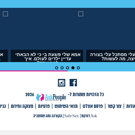
 אהבה? או
אבא של בעלי מסתכל עלי בצורה
אמא שלי פוג
ש?
מחפיצה, מה לעשות?
עדיין יל
לה
(ליה, בת 27)
(אנו
כל הזכויות שמורות ל-
2026
ודות
|
צור קשר
|
פרסם אצלנו
|
תנאי השימוש
|
פרטיות
|
מצוקה וחירום
|
נגי
צור קשר
|
פרסם אצלנו
|
תנאי שימוש
|
פרטיות
|
תגיות
|
מצוקה וחירום
|
Ask דורקס
Ask דורקס
|
Safe Sex
|
הקורנה ומה שמסביב