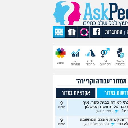
התחברות
|
פיננסי
בין
חיות
יוקר
גאווה
וכלכלה
הסדינים
מחמד
המחיה
ממדור "עבודה וקריירה"
דשות במדור
אקראיות במדור
י למורה בבית ספר. איך
9
גבר על תחושת הכישלון
עצות
ים?
(גידי, בן 40)
דות קשות מעצם המחשבה
9
עבוד
(בחורה של חופש,
עצות