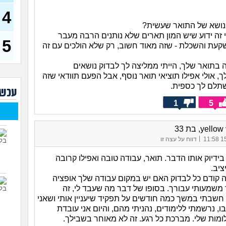
4
שחו
זמנ
נושא של התואר שעשית?
ולהש
י זה ידוע שיש המון תארים שלא נותנים הרבה מעבר
עבו
5
עת והשכלת - שזה מאוד חשוב, רק שלא הולכים עם זה
(סטודנ
איך 
ה בתואר שלך, הייתי ממליצה לך לבדוק נושאים
(אסי, ב
 אולי אפילו תוציאי תואר נוסף, אבל הפעם תוודאי שזה
האם
תלם לך כספית.
עכשי
קוס
1
5
מסי
יודע
בת 23)
yell, בת 33
שאל
|
15/
דווח על עצה זו
חשב
 בידיוק אותו הדבר. תואר, עבודה טובה ואפילו קרובה
איך
ציב.
התע
ה קודם כל לבדוק האם יש במקום עבודה שלך אופציה
איך 
 משמעותי עבורך. בסופו של דבר מה שעבד לי, זה
(אנוני
שבתי במשך כמה חודשים על תפקיד שיעניין אותי ושאני
ו, נרשמתי ללימודים, נהניתי מהם, והיום אני עובדת
מות שלי. מברכת כל רגע. זה לא מאוחר בשבילך.