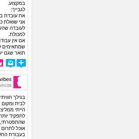
במקצוע.
לגבייך:
את עובדת ב
אני שואלת כ
לעובדה שהשק
למכולת.
אם אין עבוד
שמתאימים לך,
תואר שגם יש
ow vibes
01/26 11:58
בגילך חוויתי
לבית ומקום י
הייתי ממליצ
לתפקיד יותר
שהתפטרתי, ח
אוכל לתרום ב
בעבודת החלו