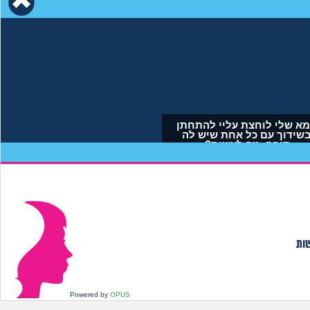
עת בי כי לא הבאתי
אמא שלי לוחצת עליי להתחתן
דים לעולם. איך
בשידוך עם כל אחת שיש לה
תמודד?
דופק, מה לעשות?
נימית, בת 29)
(אריאל, בן 23)
שות
Powered by
OPUS