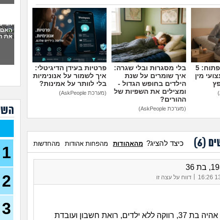
סוצי
(סטודנ
אני 
האם 
עצמ
את ה
עבוד
תורי
23)
מדברים על זה פתוח: 5
בלי מסגרות ובלי שגרה:
פרטיות בעידן הדיגיטלי:
ועי מין
איך שומרים על שנת
איך לשמור על אנונימיות
מכינ
פץ
הילדים בחופש הגדול -
בלי לוותר על אמינות?
ומצילים את השפיות של
(מערכת AskPeople)
ההורים?
עבוד
השא
תורי
(מערכת AskPeople)
22)
בת 26 מרגישה אבודה
26)
ים (
6
)
כיצד להציג?
מהאהודות
מהפחות אהודות
מהחדשות
1
קרי
(מתעני
2
מחפ
|
13/
דווח על עצה זו
למר
לרופ
(מרפא
3
במה
עוד חודשיים אהיה בת 37, רווקה ללא ילדים, רואת חשבון ועובדת