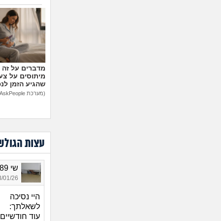
מיתוסים על צעצ
שהגיע הזמן לנ
(מערכת AskPeople)
עצות הגולש
שי 1989, בת 36
01/26 16:26
היי נסיכה
לשאלתך: