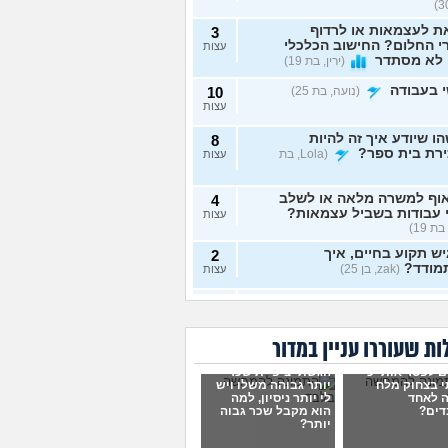
ת לעצמאות או לרדוף
3
 החלום? החישוב הכלכלי
עצות
 לא מסתדר
(ירין, בת 19)
 בעבודה
(נועה, בת 25)
10
עצות
ו שיודע איך זה להיות
8
ירת בית ספר?
(Lola, בת
עצות
וף למשרה מלאה או לשלב
4
 עבודות בשביל עצמאות?
עצות
בת 19)
ש תקוע בחיים, איך
2
מודד?
(zak, בן 25)
עצות
 לעשות כסף מתמונות של
7
 רגליים בצורה אנונימית
עצות
שיגלו אותי?
(אליס, בת
ת שעוררו עניין במדור
ם לפטר אותי כי
הגשתי ציפיית שכר
תי כמעט הכול בקשר
4
 בצחוק מלח
יותר גבוהה משלו ויש
ודה סלאש לימודים
עצות
 לאחד
לי יותר ניסיון, למה
שה שאין עתיד
(אנונימית, בת
דים?
הוא מקבל שכר גבוה
יותר?
רה מעשית לעבודה