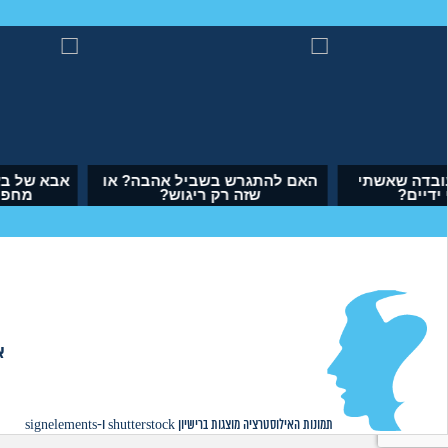
מה לעשות עם העובדה שאשתי
האם להתגרש בשביל
הרימה עליי ידיים?
שזה רק ריגו
(אנונימי, בן 34)
(דנה, בת 35)
א
אודות
|
תמונות האילוסטרציה מוצגות ברישיון
shutterstock
ו-
signelements