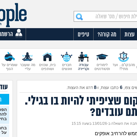
הרשמה
עצות
מה קורה?
טיפים
מהבקו"ם... ועד
לימודים
עבודה
חברים
בית, שכנים
מה שעובר
שומרים על
מתי?!
וסטודנטים
וקריירה
ואנשים
ושותפים
עליי
הגוף
עוד 
8
6
ים צפו,
כתבו עצות, ו-
דרגו את העצות.
ם שציפיתי להיות בו בגילי.
ח
ם עובדים?
הפכת
להת
בחי
ה את השאלה ב-13/01/26 בשעה 15:15
בחר
על ל
מש להרחיב אופקים