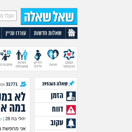
שאלות חדשות
עוררו עניין
המצב
היריון
הורות
זוגיות
מתבגרים
הבטחוני
ולידה
ומשפחה
שאלה
395365
31771
אנש
לא במקו
הזמן
במה את
דווח
יהלי בת 28
|
כתב
עקוב
אני מחפשת מ