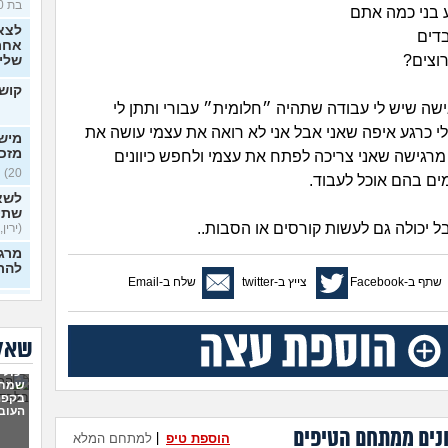
בת 30)
בני כמה אתם
לצא
דים
אחרי
וצים?
שלי
קושי
גישה שיש לי עבודה שתהיה ״חלומית״ עבורי ותתן לי
לי כרגע איפה שאני אבל אני לא רואה את עצמי עושה את
מישה
מזכ
י מרגישה שאני צריכה לפתח את עצמי ולחפש כיוונים
20)
ם בהם אוכל לעבוד.
לשא
שתי
ל יכולה גם לעשות קורסים או הסבות..
(ירין, 
מרגי
להת
שתף ב-Facebook
צייץ ב-twitter
שלח ב-Email
איך
כפות
בלי 
שאלו
20)
יכולי
ניסי
שמתי
לעב
בקפה
מרגי
העוב
22)
נים ממתחם הטיפים
הוספת טיפ
|
למתחם המלא
הכש