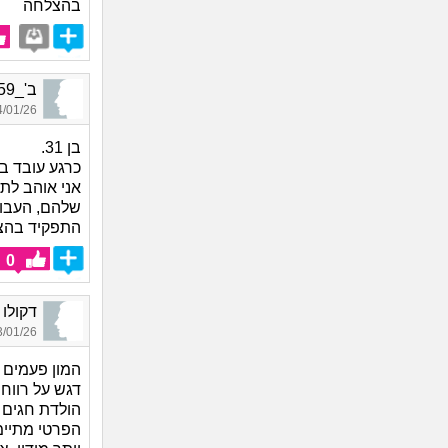
בהצלחה
ב'_6259, בן 31, אורח
01/26 18:56
בן 31.
כרגע עובד ב
אני אוהב לת
שלהם, העבוד
התפקיד בהצל
0
דקולו מנחם_19
01/26 22:26
המון פעמים ז
דגש על רווחת
הולדת חגים ח
הפרטי מתיימ