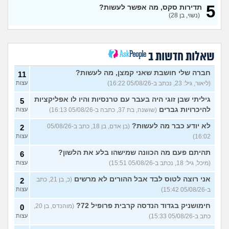
5
תדירות סקס, מה אפשר לעשות?
מפנטז על חבר טוב שלי
(Pita, בן
4
(נשוי, בן 28)
28)
עצות
חרדי - נערות ליווי
(ישראל, בן
8
עצות
19)
שאלות חדשות ב
האם חוויתי תקיפה מינית?
14
עצות
חברה שלי חושבת שאני קמצן, מה לעשות?
(רוויטל, בת 24)
11
(ליאור, גיל: 23, נכתב ב-05/08/26 16:22)
עצות
בנות,אתן הייתן "מסדרות" את
5
אח שלכם במצב כזה?
עצות
גיליתי שבן זוגי היה בעבר עם טרנסיות והיו לו אפליקציות
5
(לוחם שקרוב ל'חרור, בן 21)
להיכרויות גברים
(שושנה, בת 37, כתבה ב-05/08/26 16:13)
עצות
מסאג׳יסט מעורער
4
לא יודע כבר מה לעשות?
(בן אדם, בן 18, כתב ב-05/08/26
2
עצות
(מסאג׳יסט מעורער, בן 26)
16:02)
עצות
אנחנו מקיימים יחסים עם
5
בגדים וזה לא מפריע לבעלי,
עצות
תהיתם פעם מה הכוונה שמישהו בלע את הלשון?
6
מה לעשות?
(דיאנה, בת 42)
(מיכל, גיל: 18, נכתב ב-05/08/26 15:51)
עצות
מחזור לאחר כמה שעות, זה
9
אני רוצה לטוס לבד אבל ההורים לא מרשים
בטוח?
(כ, בן 21, כתב
(שלומי, בן 21)
2
עצות
ב-05/08/26 15:42)
עצות
נשוי מפנטז על ליידיבויס
3
(מאטיטיהו, בן 37)
עצות
חימושניק בגדוד הנדסה קרבית פרופיל 72?
(מוהנדס, בן 20,
0
כתב ב-05/08/26 15:33)
עצות
למישהו יש עצה איך לדכא את
7
החשק המיני?
(יפה, בת 43)
עצות