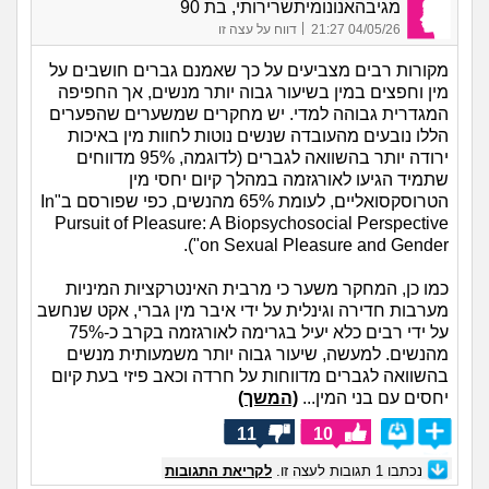
מגיבהאנונומיתשרירותי, בת 90
|
04/05/26 21:27
דווח על עצה זו
מקורות רבים מצביעים על כך שאמנם גברים חושבים על
מין וחפצים במין בשיעור גבוה יותר מנשים, אך החפיפה
המגדרית גבוהה למדי. יש מחקרים שמשערים שהפערים
הללו נובעים מהעובדה שנשים נוטות לחוות מין באיכות
ירודה יותר בהשוואה לגברים (לדוגמה, 95% מדווחים
שתמיד הגיעו לאורגזמה במהלך קיום יחסי מין
הטרוסקסואליים, לעומת 65% מהנשים, כפי שפורסם ב"In
Pursuit of Pleasure: A Biopsychosocial Perspective
on Sexual Pleasure and Gender").
כמו כן, המחקר משער כי מרבית האינטרקציות המיניות
מערבות חדירה וגינלית על ידי איבר מין גברי, אקט שנחשב
על ידי רבים כלא יעיל בגרימה לאורגזמה בקרב כ-75%
מהנשים. למעשה, שיעור גבוה יותר משמעותית מנשים
בהשוואה לגברים מדווחות על חרדה וכאב פיזי בעת קיום
יחסים עם בני המין...
(המשך)
11
10
נכתבו
1
תגובות לעצה זו.
לקריאת התגובות