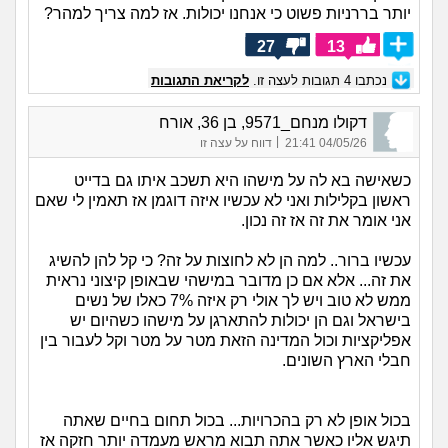
יותר בררניות פשוט כי אנחנו יכולות. אז למה צריך למהר?
27
13
נכתבו
4
תגובות לעצה זו.
לקריאת התגובות
דקולו מנחם_9571, בן 36, אורח
|
04/05/26 21:41
דווח על עצה זו
כשאישה בא לה על מישהו היא תשכב איתו גם בדייט
ראשון בקלילות ואני לא עכשיו איזה דוגמן אז תאמין לי שאם
אני אומר את זה אז זה נכון.
עכשיו ברור.. למה הן לא לחוצות על זה? כי קל להן להשיג
את זה... אלא אם כן מדובר במישהי שבאופן קיצוני נראית
ממש לא טוב ויש לך אולי רק איזה 7% כאלו של נשים
בישראל וגם הן יכולות להתארגן על מישהו כשהיום יש
אפליקציות וכול המדינה הזאת מטר על מטר וקל לעבור בין
חבלי הארץ השונים.
בכול אופן לא רק בהכרויות... בכול תחום בחיים שאתה
תיגש אליו כאשר אתה תבוא מראש מעמדה יותר חזקה אז