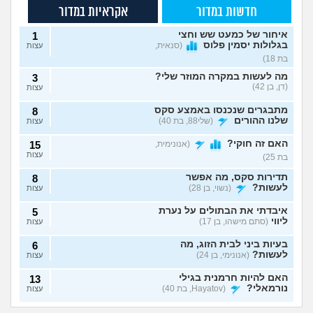
חדשות במדור
אקראיות במדור
איחור של כמעט שש וחצי
1
בגלולות יסמין פלוס
(סנאית,
עצות
בת 18)
מה לעשות במקרה המוזר שלי?
3
(דן, בן 42)
עצות
מתבגרים שנכנסו באמצע סקס
8
שלנו ההורים
(שלי88, בת 40)
עצות
האם זה חוקי?
(אנונימית,
15
עצות
בת 25)
תדירות סקס, מה אפשר
8
לעשות?
(נשוי, בן 28)
עצות
איבדתי את הבתולים על נערת
5
ליווי
(סתם מישהו, בן 17)
עצות
בעיות ביני לבית הזוג, מה
6
לעשות?
(אנונימי, בן 24)
עצות
האם להיות חרמנית בגילי
13
נורמאלי?
(Hayatov, בת 40)
עצות
נפרדנו ברע ויש אצלו
שכבתי עם מלא
בטעות "התעוררתי" מאחת
8