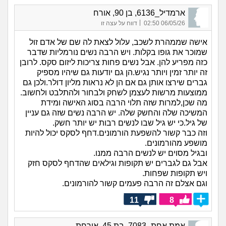
ארמדיל_6136, בן 90, אורח
|
06/05/26 02:50
דווח על עצה זו
אישה שממהרת לשכב, עלול לצאת לה שם של אדם זול
שמוכר את גופו בקלות. ויש הרבה נשים נורמליות שדבר
כזה מפריע להן. אבל נשים פחות צריכות ליזום סקס. לרובן
זה יותר זמין ויותר נגיש.הן גם יודעות גם שיהיו מספיק
גברים שירצו אותן גם אם הן לא נראות מליון דולר.ולכן גם
ממוצעות מרשות לעצמן לשחק ולבחור ולהתלבט ולחשוב.
מה שכן,למרות שזה תלוי הרבה בסוג האישה ומידת
המשיכה שלה והחשק שלה. יש הרבה נשים שזה גם עניין
של גיל.כי יש גיל שבו לנשים רבות יש יותר חשק.
וזה כבר קשור להשפעת הורמונים.דחף לסקס יכול להיות
מושפע מהורמונים.
ובגיל מסוים יש לנשים הרבה ממנו.
אבל גם לגברים יש תקופות וגילאים שהדחף לסקס חזק
ויש תקופות שפחות.
וגם אצלם זה הרבה פעמים קשור להורמונים.
11
8
אמת אחת_7083, בת 45, אורחת