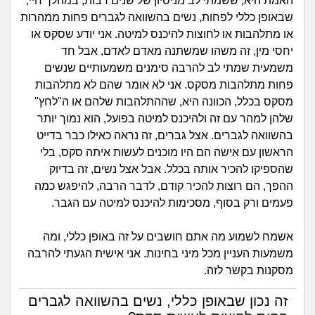
זוגיות
חיפוש שאלות
האמת היא, ששמתי לב מניסיון של שנים רבות, במהלך חיי,
שבאופן כללי לפחות, נשים בהשוואה לגברים פחות ממהרות
|
היריון ולידה
או מתלהבות או לחוצות להיכנס למיטה. אני יודע שסקס או
הרשמה
התחברות
יחסי מין, זה משהו שמשתנה מאדם לאדם, אבל חד
משמעית שמתי לב להרבה סימנים משמעותיים שנשים
הורות ומשפחה
פחות מתלהבות מסקס. אני לא אומר שהם לא מתלהבות
מסקס בכלל, הכוונה היא, שההתלהבות שלהם או ה"לחץ"
מתבגרים
שלהן למהר עם זה ולהיכנס למיטה בפועל, הוא נמוך יותר
בהשוואה לגברים. אצל גברים, זה נראה כאילו כבר בדייט
מהבקו"ם... ועד מתי?!
הראשון עם אישה הם היו מוכנים לעשות איתה סקס, בלי
שהספיקו להכיר אותה בכלל. אבל אצל נשים, זה בדיוק
לימודים וסטודנטים
ההפך, הם רוצות להכיר קודם, לדבר הרבה, להיפגש כמה
פעמים ורק בסוף, מסכימות להיכנס למיטה עם הגבר.
עבודה וקריירה
אשמח לשמוע מה אתם חושבים על זה באופן כללי, ומה
חברים ואנשים
משמעות העניין מכל מיני בחינות. אני אישית הגעתי להרבה
מסקנות בקשר לזה.
בית, שכנים ושותפים
זה נכון שבאופן כללי, נשים בהשוואה לגברים