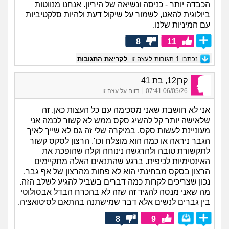
הכבדה יותר - כניסה ונשיאה של היריון. אנחנו מנווטות
ביולוגית להאט, לשמור על שיקול דעת ולהיות סלקטיביות
עם המיניות שלנו.
8
11
נכתבו
1
תגובות לעצה זו.
לקריאת התגובות
קרן12, בת 41
|
06/05/26 07:41
דווח על עצה זו
אני לא חושבת שאני מסכימה עם כל העצות כאן. זה
שלאישה יותר קל להשיג סקס ממש לא קשור לכמה אני
מעוניינת לעשות סקס. במיקרה שלי זה גם לא שייך לאיך
הגבר ניראה או כמה הוא מוצלח וכו'. הרצון לסקס קשור
לתקשורת טובה ולהרגשה נינוחה וקלה שהופכת את
האינטימיות לכיפית. ברגע שהתנאים האלה מתקיימים
הרצון בסקס מבחינתי הוא לא פחות מהרצון של אף גבר.
נכון שצריכים לקרות כמה דברים בשביל להגיע לשלב הזה.
מה שאני מנסה להגיד זה שזה לא בהכרח הבדל אבסולוטי
בין גברים לנשים אלא דבר שמישתנה בהתאם לסיטואציה.
8
9