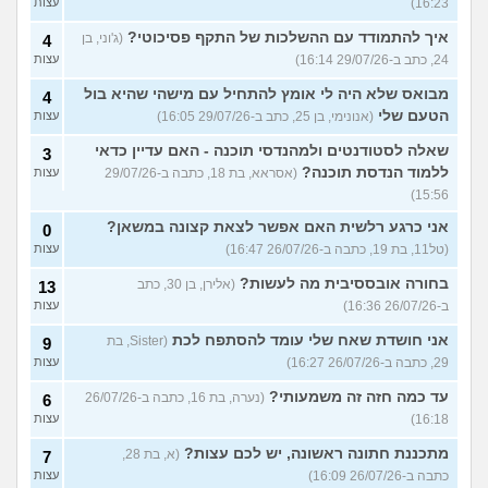
16:23)
עצות
איך להתמודד עם ההשלכות של התקף פסיכוטי?
(ג'וני, בן
4
24, כתב ב-29/07/26 16:14)
עצות
מבואס שלא היה לי אומץ להתחיל עם מישהי שהיא בול
4
הטעם שלי
(אנונימי, בן 25, כתב ב-29/07/26 16:05)
עצות
שאלה לסטודנטים ולמהנדסי תוכנה - האם עדיין כדאי
3
ללמוד הנדסת תוכנה?
(אסראא, בת 18, כתבה ב-29/07/26
עצות
15:56)
אני כרגע רלשית האם אפשר לצאת קצונה במשאן?
0
(טל11, בת 19, כתבה ב-26/07/26 16:47)
עצות
בחורה אובססיבית מה לעשות?
(אלירן, בן 30, כתב
13
ב-26/07/26 16:36)
עצות
אני חושדת שאח שלי עומד להסתפח לכת
(Sister, בת
9
29, כתבה ב-26/07/26 16:27)
עצות
עד כמה חזה זה משמעותי?
(נערה, בת 16, כתבה ב-26/07/26
6
16:18)
עצות
מתכננת חתונה ראשונה, יש לכם עצות?
(א, בת 28,
7
כתבה ב-26/07/26 16:09)
עצות