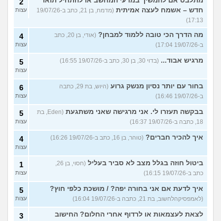
מתלבט אם להמשיך במדעי המחשב או להתחיל תואר
2
חדש – אשמח לעצה אמיתית
(מדמח, בן 21, כתב ב-19/07/26
עצות
17:13)
מה הדרך הכי טובה ללמוד למבחן?
(אודי, בן 20, כתב
4
ב-19/07/26 17:04)
עצות
מרגיש אבוד...
(בדוי 30, בן 30, כתב ב-19/07/26 16:55)
5
עצות
בחור עם יותר נסיון מנשק גרוע
(היוש, בת 29, כתבה
6
ב-19/07/26 16:46)
עצות
בבקשה תעזרו לי. אני מרגישה שאני משתגעת
(Eden, בת
5
18, כתבה ב-19/07/26 16:37)
עצות
איך להכיר חברים?
(טוהר, בן 16, כתב ב-19/07/26 16:26)
4
עצות
ביטול חוזה בגלל מצב לא סביר בעליל
(חסוי, בן 26,
1
כתב ב-19/07/26 16:15)
עצות
איך לדעת אם אני בחורה יפה? / מושכת כלפי חוץ?
5
(לאמפסיקהלחשוב, בת 21, כתבה ב-19/07/26 16:04)
עצות
לצאת לעצמאות או לרדוף אחרי החלום? החישוב
3