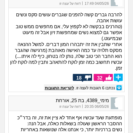
|
04/05/26 17:49
דווח על עצה זו
להרבה גברים קשה להפנים שגברים עושים סקס ונשים
עושות אהבה.
(טהרנים בבקשה לא לקפוץ עלי, אם מחפשים ממש טוב
אפשר גם למצוא נשים שמחפשות זיון אבל זה מיעוט
שבמיעוט.)
אחרי שתבין את זה יתבהרו המון דברים. למשל ההנאה
מסקס תלויה עד כמה האישה מאוהבת (מרגישה שהגבר
הוא החבר הכי טוב שלה, נותן לה בטחון, כיף לה איתו....)
עכשיו תחשוב כמה זמן לוקח להתאהב ותבין למה לוקח להן
זמן.
18
32
נכתבו
6
תגובות לעצה זו.
לקריאת התגובות
מימי_4389, בת 25, אורחת
|
06/05/26 20:35
דווח על עצה זו
מופתעת שעד עכשיו אף אחד לא ציין את זה, זה בדר״כ
ההסבר הראשון שעולה בשאלות כאלה, אבל הנה:
נשים בררניות יותר, כי אנחנו אלה שנושאות באחריות