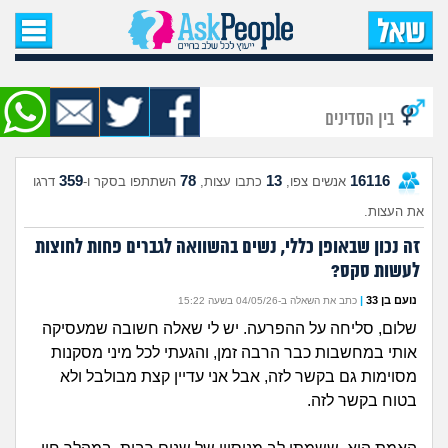
עמוד הבית
שאל שאלה
בין הסדינים
שאלות חדשות
359
78
13
16116
אנשים צפו,
כתבו עצות,
השתתפו בסקר ו-
דרגו
שאלות שעוררו עניין
את העצות.
עצות חדשות
זה נכון שבאופן כללי, נשים בהשוואה לגברים פחות לחוצות
לעשות סקס?
מה קורה כאן?
נועם בן 33
|
כתב את השאלה ב-04/05/26 בשעה 15:22
שלום, סליחה על ההפרעה. יש לי שאלה חשובה שמעסיקה
מתחם הטיפים
אותי במחשבות כבר הרבה זמן, והגעתי לכל מיני מסקנות
מסוימות גם בקשר לזה, אבל אני עדיין קצת מבולבל ולא
מדורים
בטוח בקשר לזה.