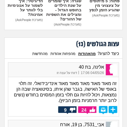
פתוח: 5 מיתוסים
שגרה: איך שומרים
הדיגיטלי: איך
על צעצועי מין
על שנת הילדים
לשמור על אנונימיות
שהגיע הזמן לנפץ
בחופש הגדול -
בלי לוותר על
ומצילים את השפיות
אמינות?
(מערכת AskPeople)
של ההורים?
(מערכת AskPeople)
(מערכת AskPeople)
עצות הגולשים (
13
)
כיצד להציג?
מהאהודות
מהפחות אהודות
מהחדשות
אלינה, בת 40
|
04/05/26 17:06
דווח על עצה זו
זה מאוד מאוד מאוד מאוד מאוד אינדיבידואלי. זה תלוי
באופי של האישה, בגבר שהן איתו, בסיטואציה שבה הן
נמצאות, ויכול להיות גם תלוי בזמן המסוים בחודש (נשים
לרוב יותר חרמניות בזמן הביוץ).
9
24
אבי_7531, בן 19, אורח