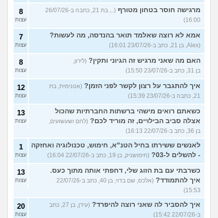
מרגישה חוסר בטחון מטורף
(.., בת 21, כתבה ב-26/07/26
8
16:00)
עצות
אמא לא רוצה שאלמד תואר בהנדסה, מה לעשות?
7
(Alex, בן 21, כתב ב-23/07/26 16:01)
עצות
האם מה שאני מרגיש זה הגיוני ותקין?
(לירון,
8
בן 31, כתב ב-23/07/26 15:50)
עצות
איך להתגבר על רצון לקשר לפני הזמן?
(אנונימית, בת
12
21, כתבה ב-23/07/26 15:39)
עצות
כשאתם רואים מישהי ברשתות החברתיות שהכול
13
אצלה סביב הבילויים, זה מוריד לכם?
(לחם ושעשועים,
עצות
בן 36, כתב ב-22/07/26 16:13)
לאנשים ששירתו בחיל הטנ"א, חימוש, טכנולוגיה ואחזקה
1
- להשלים ל-03?
(חימושניק, בן 19, כתב ב-22/07/26 16:04)
עצות
כשרבתי עם בת הזוג שלי, דחפתי אותה מתוך כעס.
13
איך להתמודד?
(אלכס, שם בדוי, בן 40, כתב ב-22/07/26
עצות
15:53)
איך להסביר לה שאני רוצה להיפרד?
(עידן, בן 27, כתב
20
ב-22/07/26 15:42)
עצות